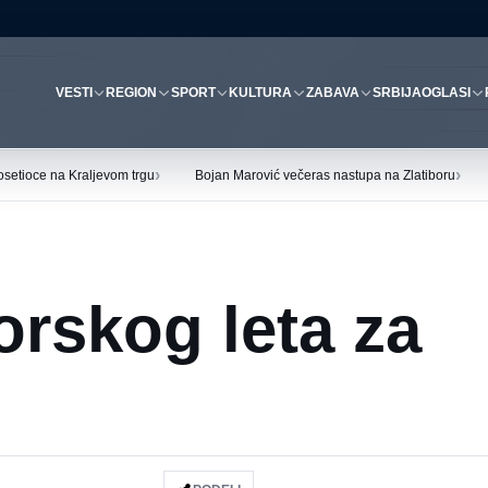
VESTI
REGION
SPORT
KULTURA
ZABAVA
SRBIJA
OGLASI
›
›
osetioce na Kraljevom trgu
Bojan Marović večeras nastupa na Zlatiboru
orskog leta za