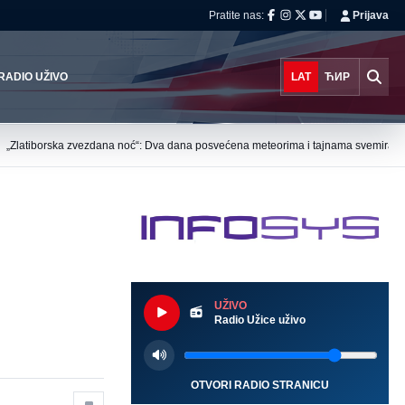
Pratite nas:
Prijava
RADIO UŽIVO
LAT
ЋИР
›
„Zlatiborska zvezdana noć“: Dva dana posvećena meteorima i tajnama svemira
UŽIVO
Radio Užice uživo
OTVORI RADIO STRANICU