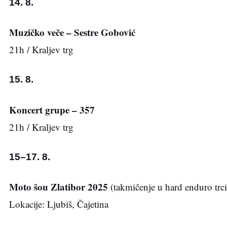
14. 8.
Muzičko veče – Sestre Gobović
21h / Kraljev trg
15. 8.
Koncert grupe – 357
21h / Kraljev trg
15–17. 8.
Moto šou Zlatibor 2025
(takmičenje u hard enduro trc
Lokacije: Ljubiš, Čajetina