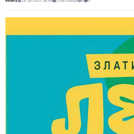
Infoera
16. jul 2025. 08:09
2
min čitanja
5
0