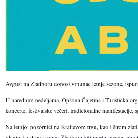
Avgust na Zlatiboru donosi vrhunac letnje sezone, isp
U narednim nedeljama, Opština Čajetina i Turistička orga
koncerte, festivalske večeri, tradicionalne manifestacije, 
Na letnjoj pozornici na Kraljevom trgu, kao i širom zlat
planinske staze i centar Zlatibora biti mesta susreta, igre