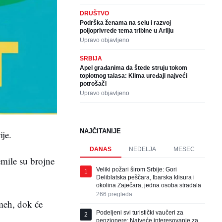
DRUŠTVO
Podrška ženama na selu i razvoj
poljoprivrede tema tribine u Arilju
Upravo objavljeno
SRBIJA
Apel građanima da štede struju tokom
toplotnog talasa: Klima uređaji najveći
potrošači
Upravo objavljeno
NAJČITANIJE
je.
DANAS
NEDELJA
MESEC
emile su brojne
Veliki požari širom Srbije: Gori
1
Deliblatska peščara, Ibarska klisura i
okolina Zaječara, jedna osoba stradala
266
pregleda
smeh, dok će
Podeljeni svi turistički vaučeri za
2
penzionere: Najveće interesovanje za