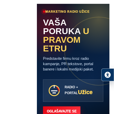
MARKETING RADIO UŽICE
VAŠA
PORUKA
U
PRAVOM
ETRU
Predstavite firmu kroz radio
kampanje, PR tekstove, portal
banere i lokalni medijski paket.
RADIO +
Užice
PORTAL
OGLAŠAVAJTE SE