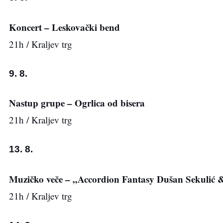
Koncert – Leskovački bend
21h / Kraljev trg
9. 8.
Nastup grupe – Ogrlica od bisera
21h / Kraljev trg
13. 8.
Muzičko veče – „Accordion Fantasy Dušan Sekulić 
21h / Kraljev trg