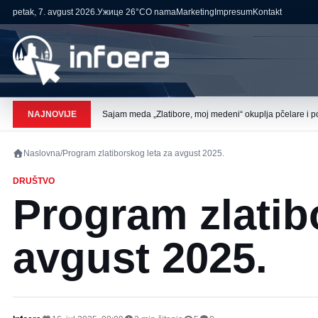
petak, 7. avgust 2026.
Ужице
26°C
O nama
Marketing
Impresum
Kontakt
NAJNOVIJE
Sajam meda „Zlatibore, moj medeni“ okuplja pčelare i p
Naslovna
/
Program zlatiborskog leta za avgust 2025.
DRUŠTVO
Program zlatib
avgust 2025.