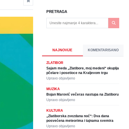
PRETRAGA
NAJNOVIJE
KOMENTARISANO
ZLATIBOR
Sajam meda „Zlatibore, moj medeni“ okuplja
pčelare i posetioce na Kraljevom trgu
Upravo objavljeno
MUZIKA
Bojan Marović večeras nastupa na Zlatiboru
Upravo objavljeno
KULTURA
„Zlatiborska zvezdana noć“: Dva dana
posvećena meteorima i tajnama svemira
Upravo objavljeno