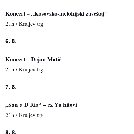
Koncert – „Kosovsko-metohijski zaveštaj“
21h / Kraljev trg
6. 8.
Koncert – Dejan Matić
21h / Kraljev trg
7. 8.
„Sanja D Rio“ – ex Yu hitovi
21h / Kraljev trg
8. 8.