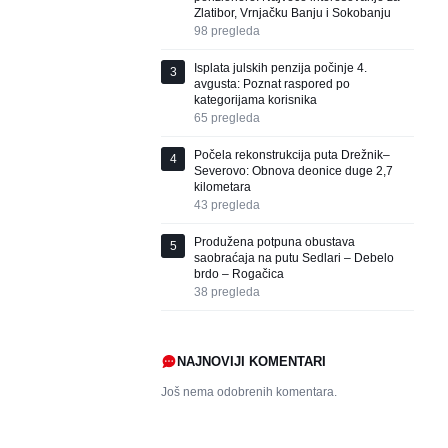
Zlatibor, Vrnjačku Banju i Sokobanju
98
pregleda
Isplata julskih penzija počinje 4.
3
avgusta: Poznat raspored po
kategorijama korisnika
65
pregleda
Počela rekonstrukcija puta Drežnik–
4
Severovo: Obnova deonice duge 2,7
kilometara
43
pregleda
Produžena potpuna obustava
5
saobraćaja na putu Sedlari – Debelo
brdo – Rogačica
38
pregleda
NAJNOVIJI KOMENTARI
Još nema odobrenih komentara.