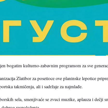
unjen bogatim kulturno-zabavnim programom za sve generaci
nizacija Zlatibor za posetioce ove planinske lepotice pripr
sportska takmičenja, ali i sadržaje za najmlađe.
iborskih sela, smenjivaće se zvuci muzike, aplauza i dečji 
 i dobrog raspoloženja.