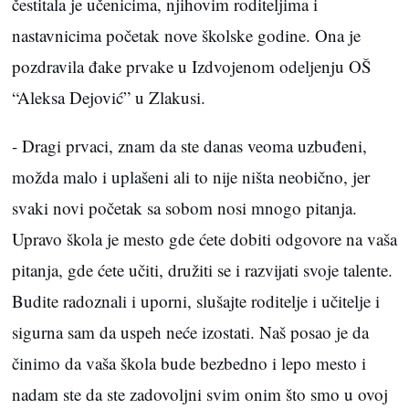
čestitala je učenicima, njihovim roditeljima i
nastavnicima početak nove školske godine. Ona je
pozdravila đake prvake u Izdvojenom odeljenju OŠ
“Aleksa Dejović” u Zlakusi.
- Dragi prvaci, znam da ste danas veoma uzbuđeni,
možda malo i uplašeni ali to nije ništa neobično, jer
svaki novi početak sa sobom nosi mnogo pitanja.
Upravo škola je mesto gde ćete dobiti odgovore na vaša
pitanja, gde ćete učiti, družiti se i razvijati svoje talente.
Budite radoznali i uporni, slušajte roditelje i učitelje i
sigurna sam da uspeh neće izostati. Naš posao je da
činimo da vaša škola bude bezbedno i lepo mesto i
nadam ste da ste zadovoljni svim onim što smo u ovoj