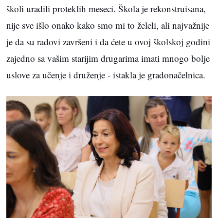
školi uradili proteklih meseci. Škola je rekonstruisana,
nije sve išlo onako kako smo mi to želeli, ali najvažnije
je da su radovi završeni i da ćete u ovoj školskoj godini
zajedno sa vašim starijim drugarima imati mnogo bolje
uslove za učenje i druženje - istakla je gradonačelnica.