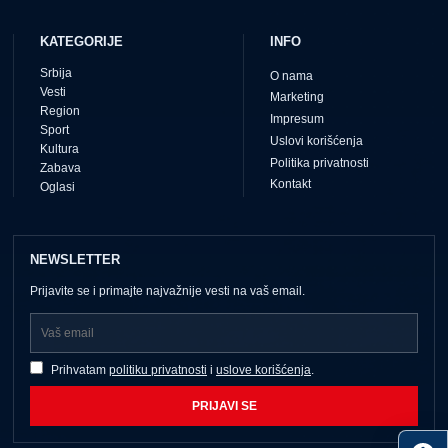
KATEGORIJE
INFO
Srbija
O nama
Vesti
Marketing
Region
Impresum
Sport
Uslovi korišćenja
Kultura
Politika privatnosti
Zabava
Kontakt
Oglasi
NEWSLETTER
Prijavite se i primajte najvažnije vesti na vaš email.
Prihvatam
politiku privatnosti
i
uslove korišćenja
.
PRIJAVI SE