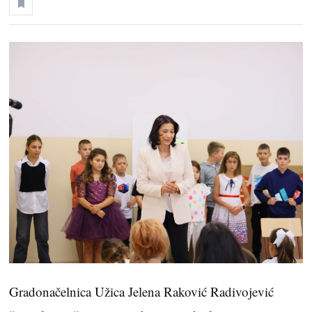
Gradonačelnica Užica Jelena Raković Radivojević