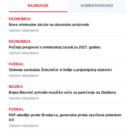
NAJNOVIJE
KOMENTARISANO
EKONOMIJA
Nove minimalne akcize na duvanske proizvode
Upravo objavljeno
EKONOMIJA
Počinju pregovori o minimalnoj zaradi za 2027. godinu
Upravo objavljeno
FUDBAL
Sloboda savladala Železničar iz Inđije u prijateljskoj utakmici
Upravo objavljeno
MUZIKA
Bojan Marović priredio muzičko veče za pamćenje na Zlatiboru
Upravo objavljeno
FUDBAL
FAP ubedljiv protiv Brodarca, generalna proba završena pobedom
4:0
Upravo objavljeno