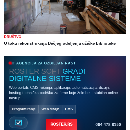
DRUŠTVO
U toku rekonstrukcija Dečjeg odeljenja užičke biblioteke
IT AGENCIJA ZA OZBILJAN RAST
ROSTER SOFT
GRADI
DIGITALNE SISTEME
Web portali, CMS rešenja, aplikacije, automatizacija, dizajn,
hosting i tehnička podrška za firme koje žele brz i stabilan online
nastup.
Programiranje
Web dizajn
CMS
064 478 8150
ROSTER.RS