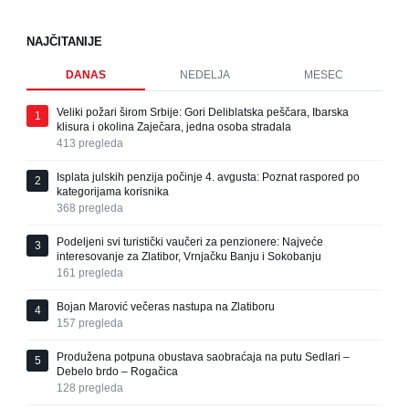
NAJČITANIJE
DANAS
NEDELJA
MESEC
Veliki požari širom Srbije: Gori Deliblatska peščara, Ibarska
1
klisura i okolina Zaječara, jedna osoba stradala
413
pregleda
Isplata julskih penzija počinje 4. avgusta: Poznat raspored po
2
kategorijama korisnika
368
pregleda
Podeljeni svi turistički vaučeri za penzionere: Najveće
3
interesovanje za Zlatibor, Vrnjačku Banju i Sokobanju
161
pregleda
Bojan Marović večeras nastupa na Zlatiboru
4
157
pregleda
Produžena potpuna obustava saobraćaja na putu Sedlari –
5
Debelo brdo – Rogačica
128
pregleda