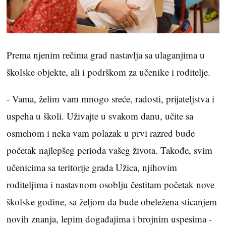
Prema njenim rečima grad nastavlja sa ulaganjima u
školske objekte, ali i podrškom za učenike i roditelje.
- Vama, želim vam mnogo sreće, radosti, prijateljstva i
uspeha u školi. Uživajte u svakom danu, učite sa
osmehom i neka vam polazak u prvi razred bude
početak najlepšeg perioda vašeg života. Takođe, svim
učenicima sa teritorije grada Užica, njihovim
roditeljima i nastavnom osoblju čestitam početak nove
školske godine, sa željom da bude obeležena sticanjem
novih znanja, lepim događajima i brojnim uspesima -