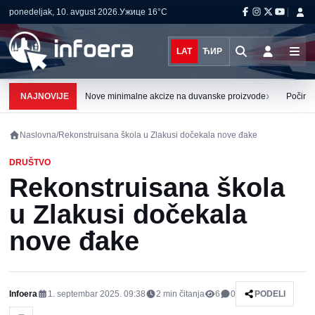
ponedeljak, 10. avgust 2026.
Ужице
16°C
LAT
ЋИР
›
NAJNOVIJE
Nove minimalne akcize na duvanske proizvode
Počinju
Naslovna
/
Rekonstruisana škola u Zlakusi dočekala nove đake
DRUŠTVO
Rekonstruisana škola
u Zlakusi dočekala
nove đake
Infoera
1. septembar 2025. 09:38
2
min čitanja
6
0
PODELI