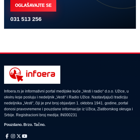
OGLAŠAVAJTE SE
031 513 256
Infoera.rs je informativni portal medijske kuće „Vesti i radio“ d.o.o. Užice, u
okviru koje posluju i nedeljnik „Vesti“ i Radio Užice. Nastavljajući tradiciju
nedeljnika „Vesti“, čiji je prvi broj objavljen 1. oktobra 1941. godine, portal
donosi pravovremene i pouzdane informacije iz Užica, Zlatiborskog okruga i
Srbije. Registracioni broj medija: IN000231
Pouzdano. Brzo. Tačno.