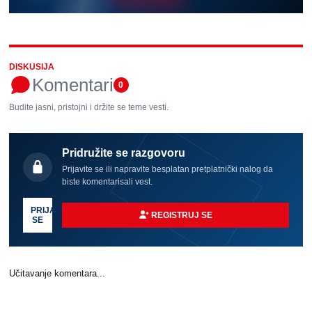
DISKUSIJA
Komentari
0
Budite jasni, pristojni i držite se teme vesti.
Pridružite se razgovoru
Prijavite se ili napravite besplatan pretplatnički nalog da
biste komentarisali vest.
PRIJAVI
REGISTRUJ SE
SE
Učitavanje komentara...