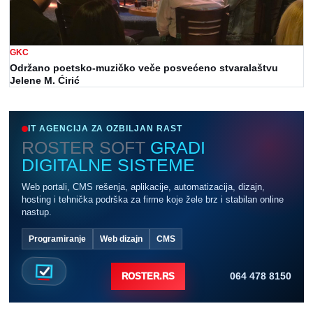
GKC
Održano poetsko-muzičko veče posvećeno stvaralaštvu
Jelene M. Ćirić
IT AGENCIJA ZA OZBILJAN RAST
ROSTER SOFT
GRADI
DIGITALNE SISTEME
Web portali, CMS rešenja, aplikacije, automatizacija, dizajn,
hosting i tehnička podrška za firme koje žele brz i stabilan online
nastup.
Programiranje
Web dizajn
CMS
064 478 8150
ROSTER.RS