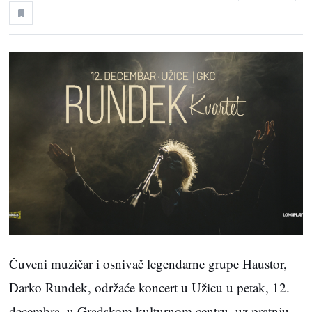
Čuveni muzičar i osnivač legendarne grupe Haustor,
Darko Rundek, održaće koncert u Užicu u petak, 12.
decembra, u Gradskom kulturnom centru, uz pratnju