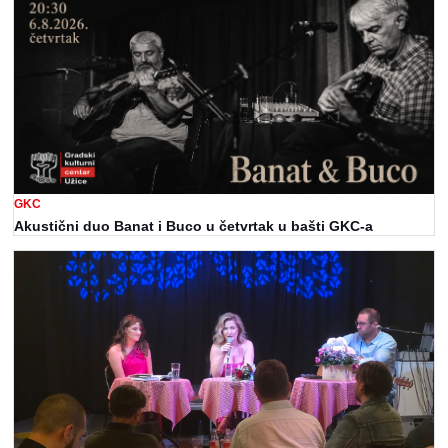
GKC
Akustični duo Banat i Buco u četvrtak u bašti GKC-a