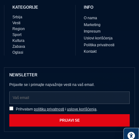
KATEGORIJE
INFO
Srbija
O nama
Vesti
Marketing
Region
Impresum
Sport
Uslovi korišćenja
Kultura
Politika privatnosti
Zabava
Kontakt
Oglasi
NEWSLETTER
Prijavite se i primajte najvažnije vesti na vaš email.
Prihvatam
politiku privatnosti
i
uslove korišćenja
.
PRIJAVI SE