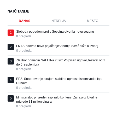
NAJČITANIJE
DANAS
NEDELJA
MESEC
Sloboda pobedom protiv Sevojna otvorila novu sezonu
1
0
pregleda
FK FAP doveo novo pojačanje: Andrija Savić stiže u Priboj
2
0
pregleda
Zlatibor domaćin NAFFIT-a 2026: Potpisan ugovor, festival od 3.
3
do 6. septembra
0
pregleda
EPS: Snabdevanje strujom stabilno uprkos niskom vodostaju
4
Dunava
0
pregleda
Ministarstvo privrede raspisalo konkurs: Za razvoj lokalne
5
privrede 31 milion dinara
0
pregleda