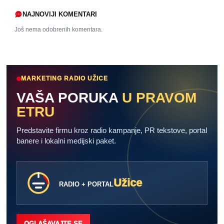
NAJNOVIJI KOMENTARI
Još nema odobrenih komentara.
MARKETING RADIO UŽICE
VAŠA PORUKA
U PRAVOM
ETRU
Predstavite firmu kroz radio kampanje, PR tekstove, portal
banere i lokalni medijski paket.
Užice
RADIO + PORTAL
OGLAŠAVAJTE SE