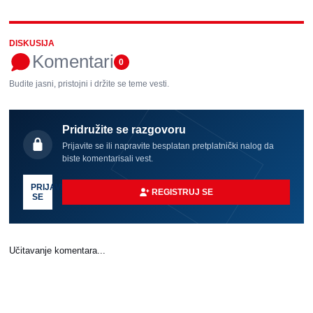
DISKUSIJA
Komentari
0
Budite jasni, pristojni i držite se teme vesti.
Pridružite se razgovoru
Prijavite se ili napravite besplatan pretplatnički nalog da
biste komentarisali vest.
PRIJAVI
REGISTRUJ SE
SE
Učitavanje komentara...