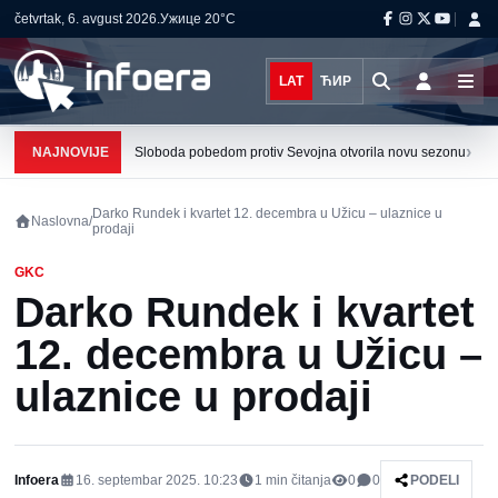
četvrtak, 6. avgust 2026.
Ужице
20°C
LAT
ЋИР
›
NAJNOVIJE
Sloboda pobedom protiv Sevojna otvorila novu sezonu
Darko Rundek i kvartet 12. decembra u Užicu – ulaznice u
Naslovna
/
prodaji
GKC
Darko Rundek i kvartet
12. decembra u Užicu –
ulaznice u prodaji
Infoera
16. septembar 2025. 10:23
1
min čitanja
0
0
PODELI