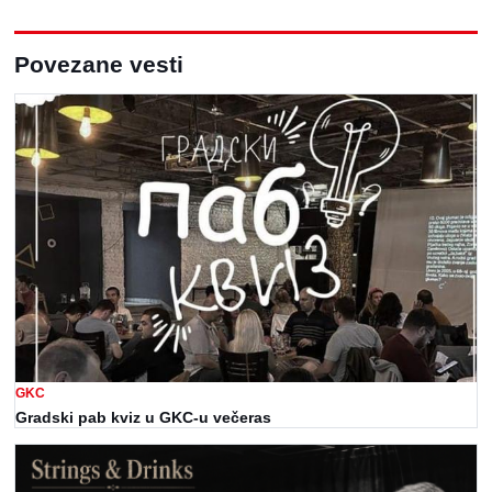
Povezane vesti
GKC
Gradski pab kviz u GKC-u večeras