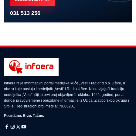
031 513 256
Infoera.rs je informativni portal medijske kuće „Vesti i radio“ d.o.o. Užice, u
okviru koje posluju i nedeljnik „Vesti“ i Radio Užice. Nastavljajući tradiciju
nedeljnika „Vesti“, čiji je prvi broj objavljen 1. oktobra 1941. godine, portal
donosi pravovremene i pouzdane informacije iz Užica, Zlatiborskog okruga i
Srbije. Registracioni broj medija: IN000231
Pouzdano. Brzo. Tačno.