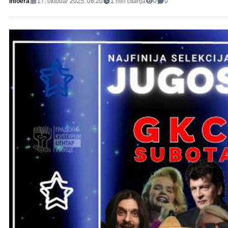
Infoera
17. oktobar 2025. 08:20
1
min čitanja
0
0