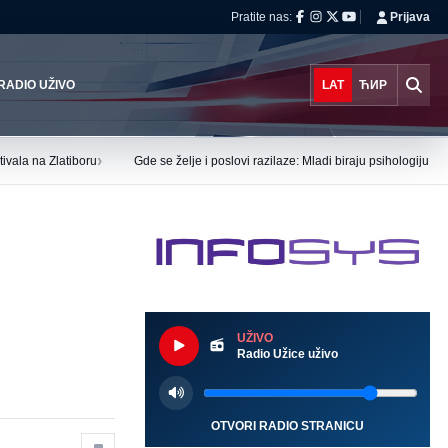
Pratite nas:
Prijava
RADIO UŽIVO
LAT
ЋИР
›
ivala na Zlatiboru
Gde se želje i poslovi razilaze: Mladi biraju psihologiju i
UŽIVO
Radio Užice uživo
OTVORI RADIO STRANICU