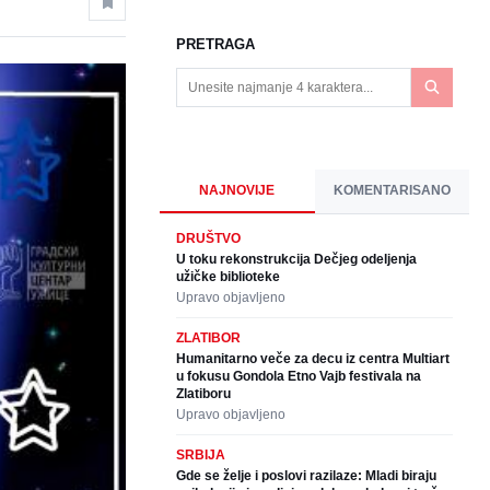
PRETRAGA
NAJNOVIJE
KOMENTARISANO
DRUŠTVO
U toku rekonstrukcija Dečjeg odeljenja
užičke biblioteke
Upravo objavljeno
ZLATIBOR
Humanitarno veče za decu iz centra Multiart
u fokusu Gondola Etno Vajb festivala na
Zlatiboru
Upravo objavljeno
SRBIJA
Gde se želje i poslovi razilaze: Mladi biraju