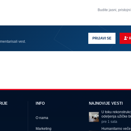
Budite jasni, pristojni
PRIJAVI SE
omentarisali vest.
RIJE
INFO
NAJNOVIJE VESTI
U toku rekonstrukc
odeljenja užičke b
O nama
pre 1 sata
Humanitarno veče 
Marketing