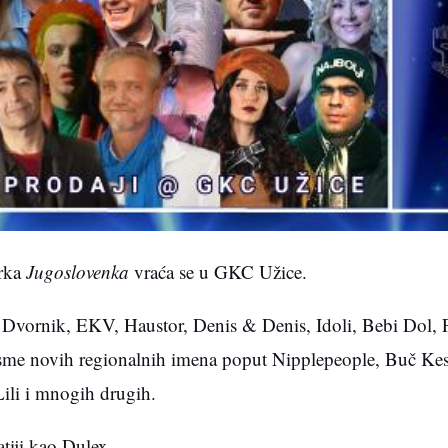
urka
Jugoslovenka
vraća se u GKC Užice.
o Dvornik, EKV, Haustor, Denis & Denis, Idoli, Bebi Dol, P
 pesme novih regionalnih imena poput Nipplepeople, Buč Kes
li i mnogih drugih.
tiji kao Dulex.