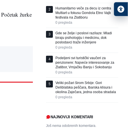
Humanitarno veče za decu iz centra
2
. Početak žurke
Multiart u fokusu Gondola Etno Vajb
festivala na Zlatiboru
0
pregleda
Gde se želje i poslovi razilaze: Mladi
3
biraju psihologiju i medicinu, dok
poslodavci traže inženjere
0
pregleda
Podeljeni svi turistički vaučeri za
4
penzionere: Najveće interesovanje za
Zlatibor, Vrnjačku Banju i Sokobanju
0
pregleda
Veliki požari širom Srbije: Gori
5
Deliblatska peščara, Ibarska klisura i
okolina Zaječara, jedna osoba stradala
0
pregleda
NAJNOVIJI KOMENTARI
Još nema odobrenih komentara.