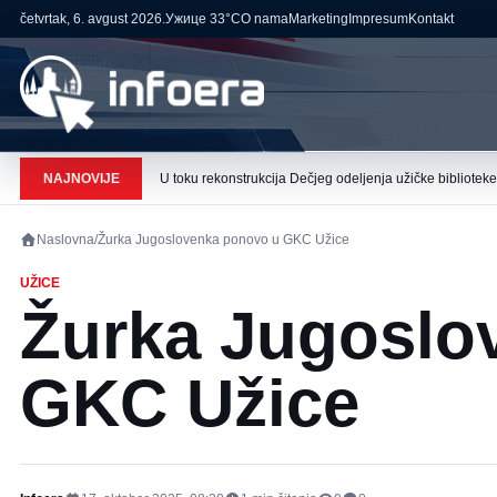
četvrtak, 6. avgust 2026.
Ужице
33°C
O nama
Marketing
Impresum
Kontakt
NAJNOVIJE
U toku rekonstrukcija Dečjeg odeljenja užičke biblioteke
Naslovna
/
Žurka Jugoslovenka ponovo u GKC Užice
UŽICE
Žurka Jugoslo
GKC Užice