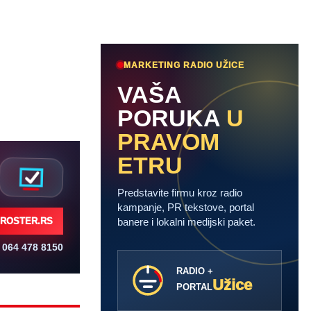
MARKETING RADIO UŽICE
VAŠA
PORUKA
U
PRAVOM
ETRU
Predstavite firmu kroz radio
kampanje, PR tekstove, portal
banere i lokalni medijski paket.
ROSTER.RS
064 478 8150
RADIO +
Užice
PORTAL