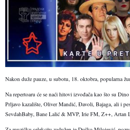
Nakon duže pauze, u subotu, 18. oktobra, popularna ž
Na repertoaru će se naći hitovi izvođača kao što su Din
Prljavo kazalište, Oliver Mandić, Đavoli, Bajaga, ali i
SevdahBaby, Bane Lalić & MVP, Irie FM, Z++, Artan Li
Za muzičku selekciju zadužen je Duško Milojević, pozna