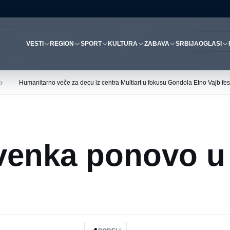
VESTI
REGION
SPORT
KULTURA
ZABAVA
SRBIJA
OGLASI
›
Humanitarno veče za decu iz centra Multiart u fokusu Gondola Etno Vajb fest
venka ponovo u