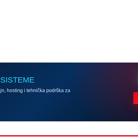
 SISTEME
jn, hosting i tehnička podrška za