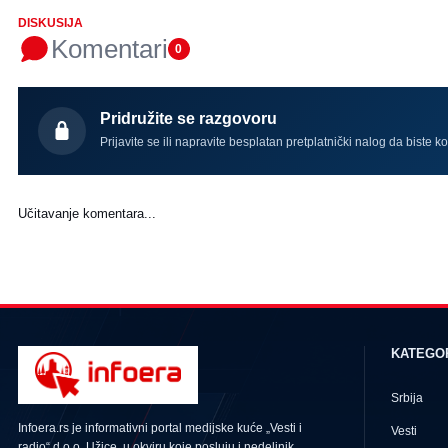
DISKUSIJA
Komentari
0
Pridružite se razgovoru
Prijavite se ili napravite besplatan pretplatnički nalog da biste k
Učitavanje komentara...
KATEGO
Srbija
Infoera.rs je informativni portal medijske kuće „Vesti i
Vesti
radio“ d.o.o. Užice, u okviru koje posluju i nedeljnik