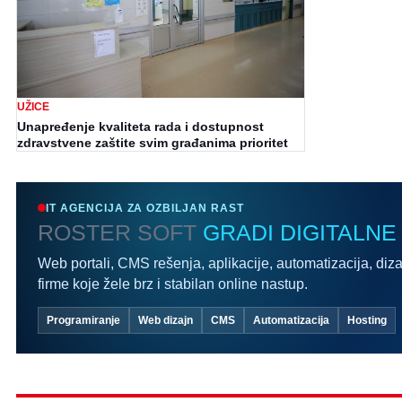
UŽICE
Unapređenje kvaliteta rada i dostupnost
zdravstvene zaštite svim građanima prioritet
IT AGENCIJA ZA OZBILJAN RAST
ROSTER SOFT
GRADI DIGITALNE
Web portali, CMS rešenja, aplikacije, automatizacija, diza
firme koje žele brz i stabilan online nastup.
Programiranje
Web dizajn
CMS
Automatizacija
Hosting