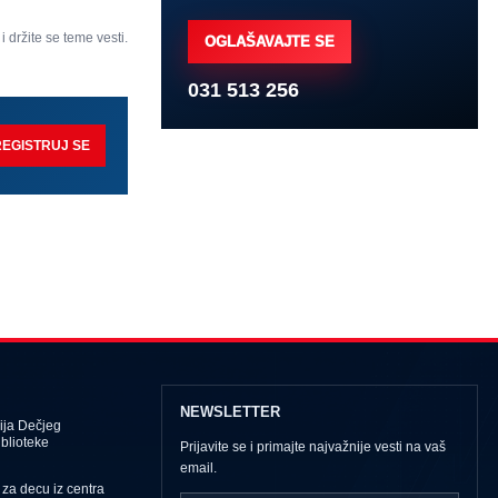
 i držite se teme vesti.
OGLAŠAVAJTE SE
031 513 256
REGISTRUJ SE
NEWSLETTER
ija Dečjeg
iblioteke
Prijavite se i primajte najvažnije vesti na vaš
email.
za decu iz centra