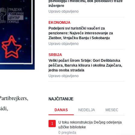
psihologiju i medicinu, dok poslodavci traže
inženjere
Upravo objavljeno
EKONOMIJA
Podeljeni svi turistički vaučeri za
penzionere: Najveće interesovanje za
Zlatibor, Vrnjačku Banju i Sokobanju
Upravo objavljeno
SRBIJA
Veliki požari širom Srbije: Gori Deliblatska
peščara, Ibarska klisura i okolina Zaječara,
jedna osoba stradala
Upravo objavljeno
artibrejkers,
NAJČITANIJE
idi,
DANAS
NEDELJA
MESEC
U toku rekonstrukcija Dečjeg odeljenja
1
užičke biblioteke
0
pregleda