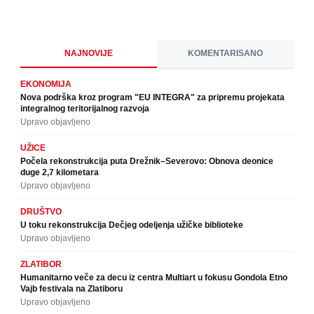
NAJNOVIJE
KOMENTARISANO
EKONOMIJA
Nova podrška kroz program "EU INTEGRA" za pripremu projekata
integralnog teritorijalnog razvoja
Upravo objavljeno
UŽICE
Počela rekonstrukcija puta Drežnik–Severovo: Obnova deonice
duge 2,7 kilometara
Upravo objavljeno
DRUŠTVO
U toku rekonstrukcija Dečjeg odeljenja užičke biblioteke
Upravo objavljeno
ZLATIBOR
Humanitarno veče za decu iz centra Multiart u fokusu Gondola Etno
Vajb festivala na Zlatiboru
Upravo objavljeno