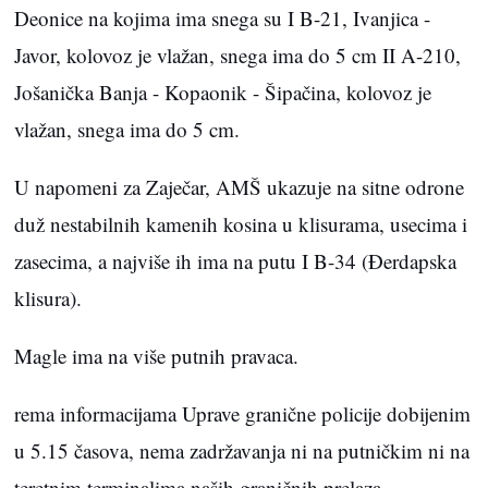
Deonice na kojima ima snega su I B-21, Ivanjica -
Javor, kolovoz je vlažan, snega ima do 5 cm II A-210,
Jošanička Banja - Kopaonik - Šipačina, kolovoz je
vlažan, snega ima do 5 cm.
U napomeni za Zaječar, AMŠ ukazuje na sitne odrone
duž nestabilnih kamenih kosina u klisurama, usecima i
zasecima, a najviše ih ima na putu I B-34 (Đerdapska
klisura).
Magle ima na više putnih pravaca.
rema informacijama Uprave granične policije dobijenim
u 5.15 časova, nema zadržavanja ni na putničkim ni na
teretnim terminalima naših graničnih prelaza.