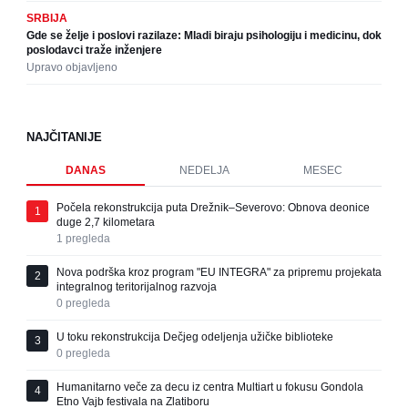
SRBIJA
Gde se želje i poslovi razilaze: Mladi biraju psihologiju i medicinu, dok
poslodavci traže inženjere
Upravo objavljeno
NAJČITANIJE
DANAS
NEDELJA
MESEC
Počela rekonstrukcija puta Drežnik–Severovo: Obnova deonice
1
duge 2,7 kilometara
1
pregleda
Nova podrška kroz program "EU INTEGRA" za pripremu projekata
2
integralnog teritorijalnog razvoja
0
pregleda
U toku rekonstrukcija Dečjeg odeljenja užičke biblioteke
3
0
pregleda
Humanitarno veče za decu iz centra Multiart u fokusu Gondola
4
Etno Vajb festivala na Zlatiboru