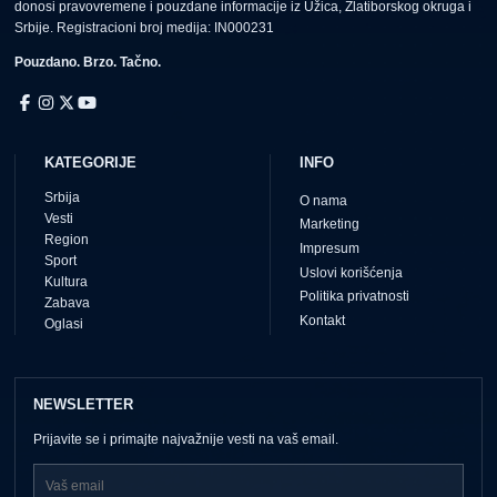
donosi pravovremene i pouzdane informacije iz Užica, Zlatiborskog okruga i
Srbije. Registracioni broj medija: IN000231
Pouzdano. Brzo. Tačno.
KATEGORIJE
INFO
Srbija
O nama
Vesti
Marketing
Region
Impresum
Sport
Uslovi korišćenja
Kultura
Politika privatnosti
Zabava
Kontakt
Oglasi
NEWSLETTER
Prijavite se i primajte najvažnije vesti na vaš email.