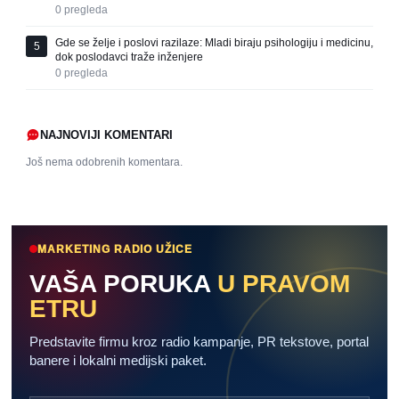
0
pregleda
Gde se želje i poslovi razilaze: Mladi biraju psihologiju i medicinu,
5
dok poslodavci traže inženjere
0
pregleda
NAJNOVIJI KOMENTARI
Još nema odobrenih komentara.
MARKETING RADIO UŽICE
VAŠA PORUKA
U PRAVOM
ETRU
Predstavite firmu kroz radio kampanje, PR tekstove, portal
banere i lokalni medijski paket.