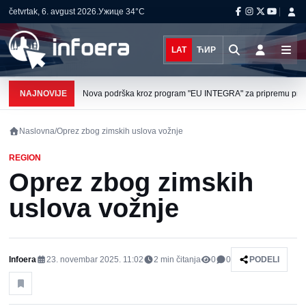
četvrtak, 6. avgust 2026.
Ужице
34°C
LAT
ЋИР
NAJNOVIJE
Nova podrška kroz program "EU INTEGRA" za pripremu projek
Naslovna
/
Oprez zbog zimskih uslova vožnje
REGION
Oprez zbog zimskih
uslova vožnje
Infoera
23. novembar 2025. 11:02
2
min čitanja
0
0
PODELI