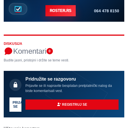
064 478 8150
ROSTER.RS
DISKUSIJA
Komentari
0
Budite jasni, pristojni i držite se teme vesti.
Pridružite se razgovoru
Prijavite se ili napravite besplatan pretplatnički nalog da
biste komentarisali vest.
PRIJAVI
REGISTRUJ SE
SE