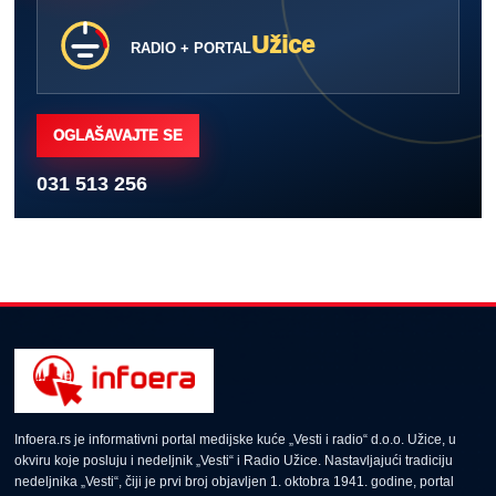
Užice
RADIO + PORTAL
OGLAŠAVAJTE SE
031 513 256
Infoera.rs je informativni portal medijske kuće „Vesti i radio“ d.o.o. Užice, u
okviru koje posluju i nedeljnik „Vesti“ i Radio Užice. Nastavljajući tradiciju
nedeljnika „Vesti“, čiji je prvi broj objavljen 1. oktobra 1941. godine, portal