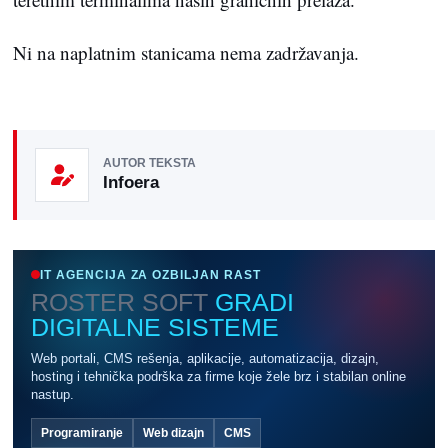
Ni na naplatnim stanicama nema zadržavanja.
AUTOR TEKSTA
Infoera
IT AGENCIJA ZA OZBILJAN RAST
ROSTER SOFT
GRADI
DIGITALNE SISTEME
Web portali, CMS rešenja, aplikacije, automatizacija, dizajn,
hosting i tehnička podrška za firme koje žele brz i stabilan online
nastup.
Programiranje
Web dizajn
CMS