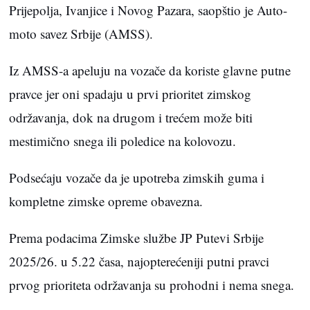
Prijepolja, Ivanjice i Novog Pazara, saopštio je Auto-
moto savez Srbije (AMSS).
Iz AMSS-a apeluju na vozače da koriste glavne putne
pravce jer oni spadaju u prvi prioritet zimskog
održavanja, dok na drugom i trećem može biti
mestimično snega ili poledice na kolovozu.
Podsećaju vozače da je upotreba zimskih guma i
kompletne zimske opreme obavezna.
Prema podacima Zimske službe JP Putevi Srbije
2025/26. u 5.22 časa, najopterećeniji putni pravci
prvog prioriteta održavanja su prohodni i nema snega.