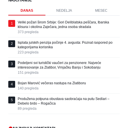
NAJČITANIJE
DANAS
NEDELJA
MESEC
Veliki požari širom Srbije: Gori Deliblatska peščara, Ibarska
1
klisura i okolina Zaječara, jedna osoba stradala
373
pregleda
Isplata julskih penzija počinje 4. avgusta: Poznat raspored po
2
kategorijama korisnika
223
pregleda
Podeljeni svi turistički vaučeri za penzionere: Najveće
3
interesovanje za Zlatibor, Vrnjačku Banju i Sokobanju
151
pregleda
Bojan Marović večeras nastupa na Zlatiboru
4
140
pregleda
Produžena potpuna obustava saobraćaja na putu Sedlari –
5
Debelo brdo – Rogačica
89
pregleda