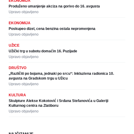
EKONOMIJA
Produženo umanjenje akciza na gorivo do 16. avgusta
Upravo objavljeno
EKONOMIJA
Poskupeo dizel, cena benzina ostala nepromenjena
Upravo objavljeno
UŽICE
Užički trg u subotu domaćin 16. Puzijade
Upravo objavljeno
DRUŠTVO
„Različiti po bojama, jednaki po srcu“: Inkluzivna radionica 10.
avgusta na Gradskom trgu u Užicu
Upravo objavljeno
KULTURA
Skulpture Alekse Kokotović i Srđana Stefanovića u Galeriji
Kulturnog centra na Zlatiboru
Upravo objavljeno