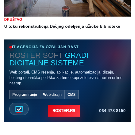
DRUŠTVO
U toku rekonstrukcija Dečjeg odeljenja užičke biblioteke
IT AGENCIJA ZA OZBILJAN RAST
ROSTER SOFT
GRADI
DIGITALNE SISTEME
Web portali, CMS rešenja, aplikacije, automatizacija, dizajn,
hosting i tehnička podrška za firme koje žele brz i stabilan online
nastup.
Programiranje
Web dizajn
CMS
064 478 8150
ROSTER.RS