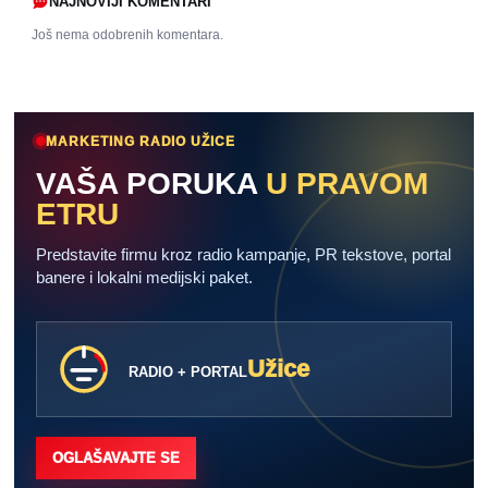
NAJNOVIJI KOMENTARI
Još nema odobrenih komentara.
MARKETING RADIO UŽICE
VAŠA PORUKA
U PRAVOM
ETRU
Predstavite firmu kroz radio kampanje, PR tekstove, portal
banere i lokalni medijski paket.
Užice
RADIO + PORTAL
OGLAŠAVAJTE SE