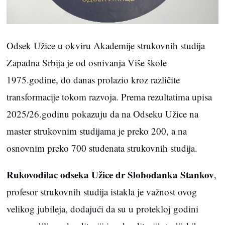
Odsek Užice u okviru Akademije strukovnih studija
Zapadna Srbija je od osnivanja Više škole
1975.godine, do danas prolazio kroz različite
transformacije tokom razvoja. Prema rezultatima upisa
2025/26.godinu pokazuju da na Odseku Užice na
master strukovnim studijama je preko 200, a na
osnovnim preko 700 studenata strukovnih studija.
Rukovodilac odseka Užice dr Slobodanka Stankov
,
profesor strukovnih studija istakla je važnost ovog
velikog jubileja, dodajući da su u protekloj godini