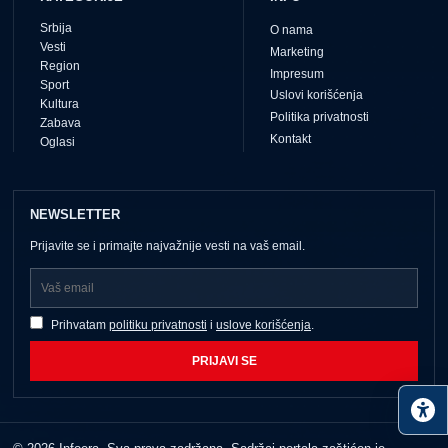
Srbija
O nama
Vesti
Marketing
Region
Impresum
Sport
Uslovi korišćenja
Kultura
Politika privatnosti
Zabava
Kontakt
Oglasi
NEWSLETTER
Prijavite se i primajte najvažnije vesti na vaš email.
Prihvatam
politiku privatnosti
i
uslove korišćenja
.
PRIJAVI SE