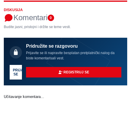
DISKUSIJA
Komentari
0
Budite jasni, pristojni i držite se teme vesti.
Pridružite se razgovoru
Prijavite se ili napravite besplatan pretplatnički nalog da
biste komentarisali vest.
PRIJAVI
REGISTRUJ SE
SE
Učitavanje komentara...