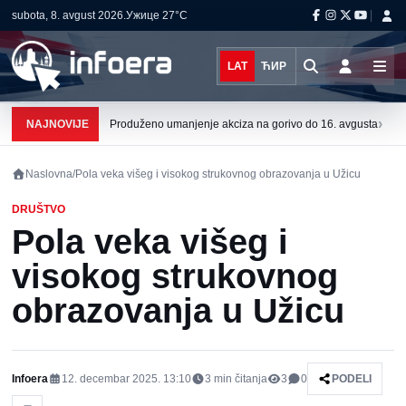
subota, 8. avgust 2026.
Ужице
27°C
LAT
ЋИР
›
NAJNOVIJE
Produženo umanjenje akciza na gorivo do 16. avgusta
Naslovna
/
Pola veka višeg i visokog strukovnog obrazovanja u Užicu
DRUŠTVO
Pola veka višeg i
visokog strukovnog
obrazovanja u Užicu
Infoera
12. decembar 2025. 13:10
3
min čitanja
3
0
PODELI