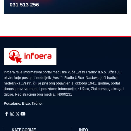
031 513 256
Infoera.rs je informativni portal medijske kuće „Vesti i radio“ d.o.o. Užice, u
okviru koje posluju i nedeljnik „Vesti“ i Radio Užice. Nastavljajući tradiciju
nedeljnika „Vesti“, čiji je prvi broj objavljen 1. oktobra 1941. godine, portal
donosi pravovremene i pouzdane informacije iz Užica, Zlatiborskog okruga i
Srbije. Registracioni broj medija: IN000231
Pouzdano. Brzo. Tačno.
KATEGORIJE
INFO