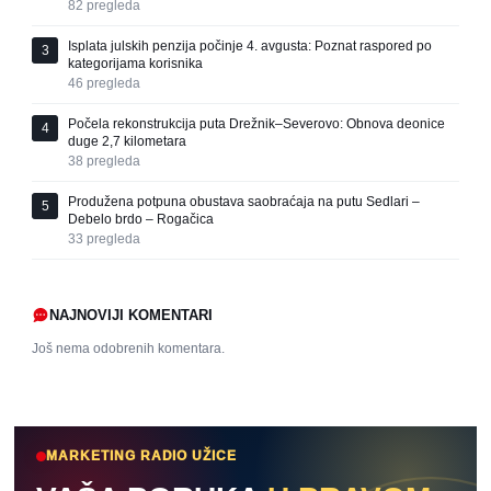
82
pregleda
Isplata julskih penzija počinje 4. avgusta: Poznat raspored po
3
kategorijama korisnika
46
pregleda
Počela rekonstrukcija puta Drežnik–Severovo: Obnova deonice
4
duge 2,7 kilometara
38
pregleda
Produžena potpuna obustava saobraćaja na putu Sedlari –
5
Debelo brdo – Rogačica
33
pregleda
NAJNOVIJI KOMENTARI
Još nema odobrenih komentara.
MARKETING RADIO UŽICE