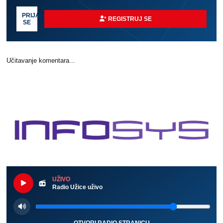
PRIJAVI
REGISTRUJ SE
SE
Učitavanje komentara...
UŽIVO
Radio Užice uživo