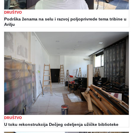
DRUŠTVO
Podrška ženama na selu i razvoj poljoprivrede tema tribine u
Arilju
DRUŠTVO
U toku rekonstrukcija Dečjeg odeljenja užičke biblioteke