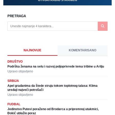
OTVORI RADIO STRANICU
PRETRAGA
NAJNOVIJE
KOMENTARISANO
DRUŠTVO
Podrška ženama na selu i razvoj poljoprivrede tema tribine u Arilju
Upravo objavljeno
SRBIJA
Apel građanima da štede struju tokom toplotnog talasa: Klima
uređaji najveći potrošači
Upravo objavljeno
FUDBAL
Jedinstvo Putevi poraženo od Brodarca u pripremnoj utakmici,
Đokić ublažio poraz