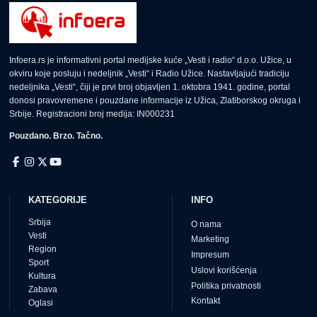
Infoera.rs je informativni portal medijske kuće „Vesti i radio“ d.o.o. Užice, u
okviru koje posluju i nedeljnik „Vesti“ i Radio Užice. Nastavljajući tradiciju
nedeljnika „Vesti“, čiji je prvi broj objavljen 1. oktobra 1941. godine, portal
donosi pravovremene i pouzdane informacije iz Užica, Zlatiborskog okruga i
Srbije. Registracioni broj medija: IN000231
Pouzdano. Brzo. Tačno.
KATEGORIJE
INFO
Srbija
O nama
Vesti
Marketing
Region
Impresum
Sport
Uslovi korišćenja
Kultura
Politika privatnosti
Zabava
Kontakt
Oglasi