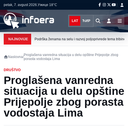
petak, 7. avgust 2026.
Ужице
18°C
LAT
ЋИР
NAJNOVIJE
Podrška ženama na selu i razvoj poljoprivrede tema tribine u 
Proglašena vanredna situacija u delu opštine Prijepolje zbog
Naslovna
/
porasta vodostaja Lima
DRUŠTVO
Proglašena vanredna
situacija u delu opštine
Prijepolje zbog porasta
vodostaja Lima