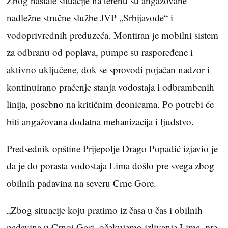
Zbog nastale situacije na terenu su angažovane
nadležne stručne službe JVP „Srbijavode“ i
vodoprivrednih preduzeća. Montiran je mobilni sistem
za odbranu od poplava, pumpe su raspoređene i
aktivno uključene, dok se sprovodi pojačan nadzor i
kontinuirano praćenje stanja vodostaja i odbrambenih
linija, posebno na kritičnim deonicama. Po potrebi će
biti angažovana dodatna mehanizacija i ljudstvo.
Predsednik opštine Prijepolje Drago Popadić izjavio je
da je do porasta vodostaja Lima došlo pre svega zbog
obilnih padavina na severu Crne Gore.
„Zbog situacije koju pratimo iz časa u čas i obilnih
padavina u Crnoj Gori, očekujemo izlivanje Lima, pre