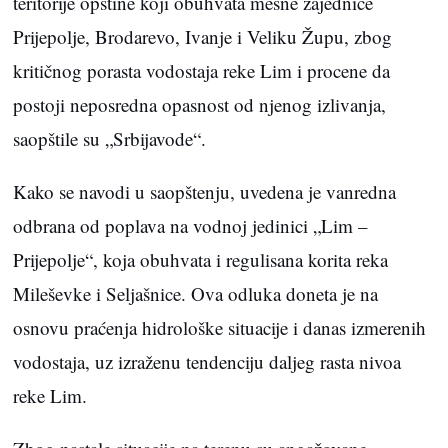
teritorije opštine koji obuhvata mesne zajednice
Prijepolje, Brodarevo, Ivanje i Veliku Župu, zbog
kritičnog porasta vodostaja reke Lim i procene da
postoji neposredna opasnost od njenog izlivanja,
saopštile su „Srbijavode“.
Kako se navodi u saopštenju, uvedena je vanredna
odbrana od poplava na vodnoj jedinici „Lim –
Prijepolje“, koja obuhvata i regulisana korita reka
Mileševke i Seljašnice. Ova odluka doneta je na
osnovu praćenja hidrološke situacije i danas izmerenih
vodostaja, uz izraženu tendenciju daljeg rasta nivoa
reke Lim.