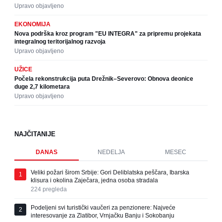
Upravo objavljeno
EKONOMIJA
Nova podrška kroz program "EU INTEGRA" za pripremu projekata
integralnog teritorijalnog razvoja
Upravo objavljeno
UŽICE
Počela rekonstrukcija puta Drežnik–Severovo: Obnova deonice
duge 2,7 kilometara
Upravo objavljeno
NAJČITANIJE
DANAS
NEDELJA
MESEC
Veliki požari širom Srbije: Gori Deliblatska peščara, Ibarska
1
klisura i okolina Zaječara, jedna osoba stradala
224
pregleda
Podeljeni svi turistički vaučeri za penzionere: Najveće
2
interesovanje za Zlatibor, Vrnjačku Banju i Sokobanju