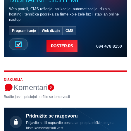
Web portali, CMS rešenja, aplikacije, automatizacija, dizajn,
hosting i tehnička podrška za firme koje žele brz i stabilan online
nastup.
Programiranje
Web dizajn
CMS
064 478 8150
ROSTER.RS
DISKUSIJA
Komentari
0
Budite jasni, pristojni i držite se teme vesti.
Pridružite se razgovoru
Prijavite se ili napravite besplatan pretplatnički nalog da
biste komentarisali vest.