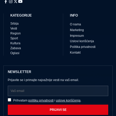
KATEGORIJE
INFO
Srbija
O nama
Vesti
Marketing
Region
Impresum
Sport
Uslovi korišćenja
Kultura
Politika privatnosti
Zabava
Kontakt
Oglasi
NEWSLETTER
Prijavite se i primajte najvažnije vesti na vaš email.
Prihvatam
politiku privatnosti
i
uslove korišćenja
.
PRIJAVI SE