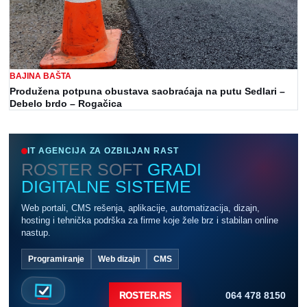
BAJINA BAŠTA
Produžena potpuna obustava saobraćaja na putu Sedlari –
Debelo brdo – Rogačica
IT AGENCIJA ZA OZBILJAN RAST
ROSTER SOFT
GRADI
DIGITALNE SISTEME
Web portali, CMS rešenja, aplikacije, automatizacija, dizajn,
hosting i tehnička podrška za firme koje žele brz i stabilan online
nastup.
Programiranje
Web dizajn
CMS
064 478 8150
ROSTER.RS