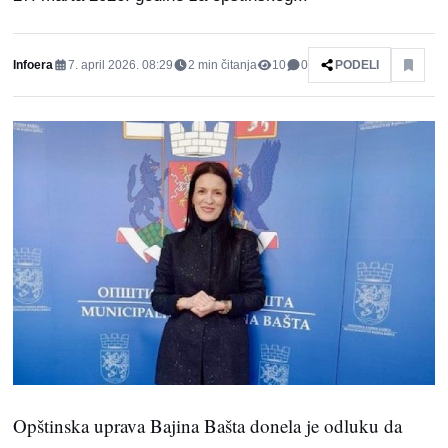
Infoera
7. april 2026. 08:29
2
min čitanja
10
0
PODELI
Opštinska uprava Bajina Bašta donela je odluku da