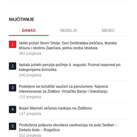
NAJČITANIJE
DANAS
NEDELJA
MESEC
Veliki požari širom Srbije: Gori Deliblatska peščara, Ibarska
1
klisura i okolina Zaječara, jedna osoba stradala
382
pregleda
Isplata julskih penzija počinje 4. avgusta: Poznat raspored po
2
kategorijama korisnika
246
pregleda
Podeljeni svi turistički vaučeri za penzionere: Najveće
3
interesovanje za Zlatibor, Vrnjačku Banju i Sokobanju
152
pregleda
Bojan Marović večeras nastupa na Zlatiboru
4
147
pregleda
Produžena potpuna obustava saobraćaja na putu Sedlari –
5
Debelo brdo – Rogačica
102
pregleda