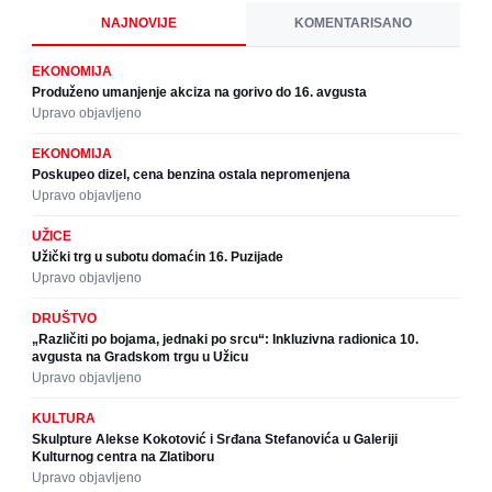
NAJNOVIJE
KOMENTARISANO
EKONOMIJA
Produženo umanjenje akciza na gorivo do 16. avgusta
Upravo objavljeno
EKONOMIJA
Poskupeo dizel, cena benzina ostala nepromenjena
Upravo objavljeno
UŽICE
Užički trg u subotu domaćin 16. Puzijade
Upravo objavljeno
DRUŠTVO
„Različiti po bojama, jednaki po srcu“: Inkluzivna radionica 10.
avgusta na Gradskom trgu u Užicu
Upravo objavljeno
KULTURA
Skulpture Alekse Kokotović i Srđana Stefanovića u Galeriji
Kulturnog centra na Zlatiboru
Upravo objavljeno