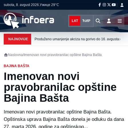
subota, 8. avgust 2026.
Ужице
29°C
LAT
ЋИР
›
NAJNOVIJE
Produženo umanjenje akciza na gorivo do 16. avgusta
Naslovna
/
Imenovan novi pravobranilac opštine Bajina Bašta
BAJINA BAŠTA
Imenovan novi
pravobranilac opštine
Bajina Bašta
Imenovan novi pravobranilac opštine Bajina Bašta.
Opštinska uprava Bajina Bašta donela je odluku da dana
27. marta 2026. godine za opštinskog...