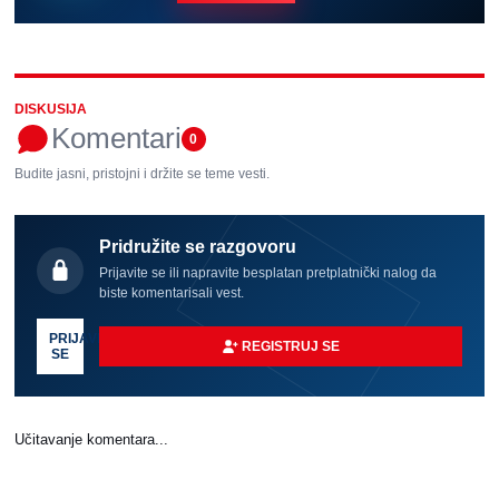
DISKUSIJA
Komentari
0
Budite jasni, pristojni i držite se teme vesti.
Pridružite se razgovoru
Prijavite se ili napravite besplatan pretplatnički nalog da
biste komentarisali vest.
PRIJAVI
REGISTRUJ SE
SE
Učitavanje komentara...