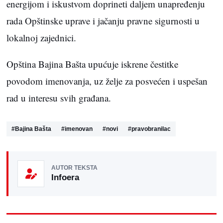
energijom i iskustvom doprineti daljem unapređenju
rada Opštinske uprave i jačanju pravne sigurnosti u
lokalnoj zajednici.
Opština Bajina Bašta upućuje iskrene čestitke
povodom imenovanja, uz želje za posvećen i uspešan
rad u interesu svih građana.
#
Bajina Bašta
#
imenovan
#
novi
#
pravobranilac
AUTOR TEKSTA
Infoera