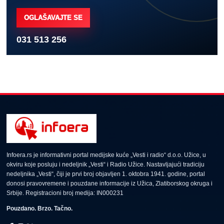
OGLAŠAVAJTE SE
031 513 256
Infoera.rs je informativni portal medijske kuće „Vesti i radio“ d.o.o. Užice, u
okviru koje posluju i nedeljnik „Vesti“ i Radio Užice. Nastavljajući tradiciju
nedeljnika „Vesti“, čiji je prvi broj objavljen 1. oktobra 1941. godine, portal
donosi pravovremene i pouzdane informacije iz Užica, Zlatiborskog okruga i
Srbije. Registracioni broj medija: IN000231
Pouzdano. Brzo. Tačno.