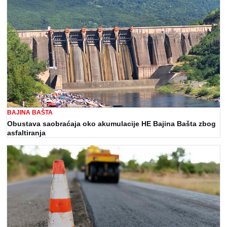
BAJINA BAŠTA
Obustava saobraćaja oko akumulacije HE Bajina Bašta zbog
asfaltiranja