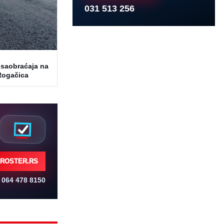
031 513 256
saobraćaja na
 Rogačica
ROSTER.RS
064 478 8150