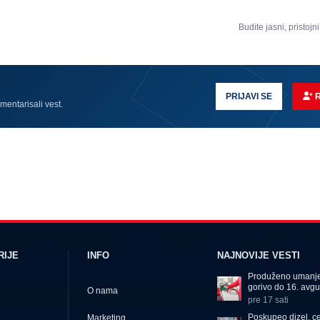
Budite jasni, pristojni
PRIJAVI SE
omentarisali vest.
RIJE
INFO
NAJNOVIJE VESTI
Produženo umanje
gorivo do 16. avgu
O nama
pre 17 sati
Poskupeo dizel, c
Marketing