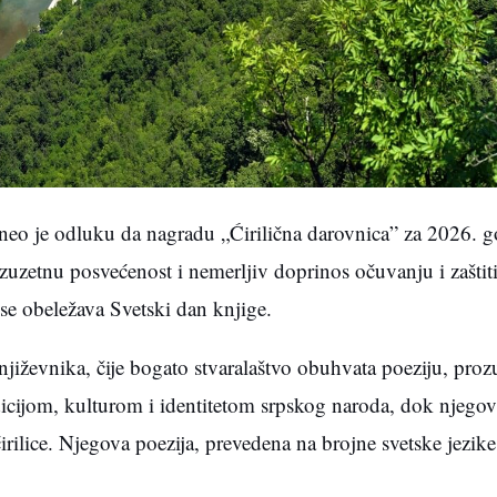
oneo je odluku da nagradu „Ćirilična darovnica” za 2026. g
uzetnu posvećenost i nemerljiv doprinos očuvanju i zaštiti 
se obeležava Svetski dan knjige.
iževnika, čije bogato stvaralaštvo obuhvata poeziju, prozu,
cijom, kulturom i identitetom srpskog naroda, dok njegov
rilice. Njegova poezija, prevedena na brojne svetske jezike,