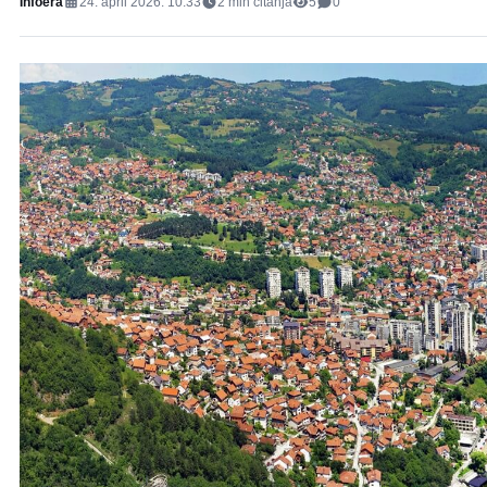
Infoera
24. april 2026. 10:33
2
min čitanja
5
0