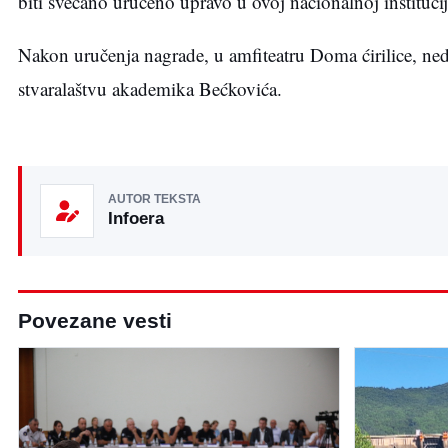
biti svečano uručeno upravo u ovoj nacionalnoj instituciji
Nakon uručenja nagrade, u amfiteatru Doma ćirilice, ne
stvaralaštvu akademika Bećkovića.
AUTOR TEKSTA
Infoera
Povezane vesti