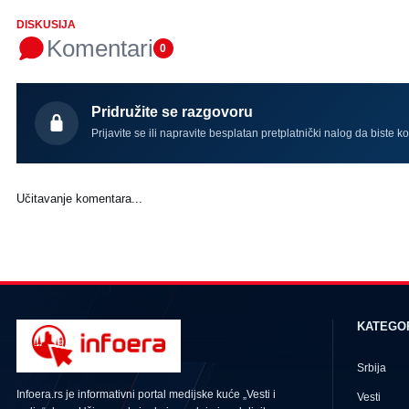
DISKUSIJA
Komentari
0
Pridružite se razgovoru
Prijavite se ili napravite besplatan pretplatnički nalog da biste k
Učitavanje komentara...
KATEGO
Srbija
Infoera.rs je informativni portal medijske kuće „Vesti i
Vesti