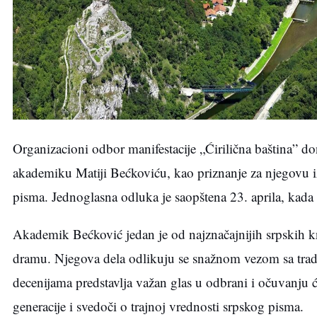
Organizacioni odbor manifestacije „Ćirilična baština” d
akademiku Matiji Bećkoviću, kao priznanje za njegovu iz
pisma. Jednoglasna odluka je saopštena 23. aprila, kada 
Akademik Bećković jedan je od najznačajnijih srpskih knj
dramu. Njegova dela odlikuju se snažnom vezom sa tradi
decenijama predstavlja važan glas u odbrani i očuvanju ći
generacije i svedoči o trajnoj vrednosti srpskog pisma.