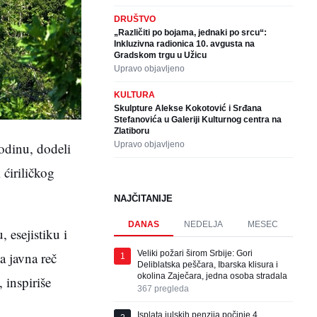
DRUŠTVO
„Različiti po bojama, jednaki po srcu“:
Inkluzivna radionica 10. avgusta na
Gradskom trgu u Užicu
Upravo objavljeno
KULTURA
Skulpture Alekse Kokotović i Srđana
Stefanovića u Galeriji Kulturnog centra na
Zlatiboru
Upravo objavljeno
odinu, dodeli
ćiriličkog
NAJČITANIJE
DANAS
NEDELJA
MESEC
 esejistiku i
Veliki požari širom Srbije: Gori
a javna reč
1
Deliblatska peščara, Ibarska klisura i
okolina Zaječara, jedna osoba stradala
 inspiriše
367
pregleda
Isplata julskih penzija počinje 4.