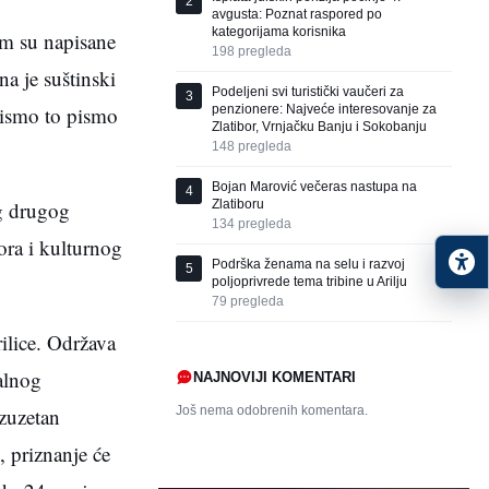
2
avgusta: Poznat raspored po
kategorijama korisnika
im su napisane
198
pregleda
na je suštinski
Podeljeni svi turistički vaučeri za
3
penzionere: Najveće interesovanje za
bismo to pismo
Zlatibor, Vrnjačku Banju i Sokobanju
148
pregleda
Bojan Marović večeras nastupa na
4
Zlatiboru
og drugog
134
pregleda
ora i kulturnog
Podrška ženama na selu i razvoj
5
poljoprivrede tema tribine u Arilju
79
pregleda
rilice. Održava
alnog
NAJNOVIJI KOMENTARI
Još nema odobrenih komentara.
izuzetan
, priznanje će