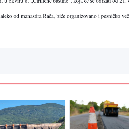
, u okviru 8. „Ćirilične baštine”, koja će se održati od 21.
daleko od manastira Rača, biće organizovano i pesničko ve