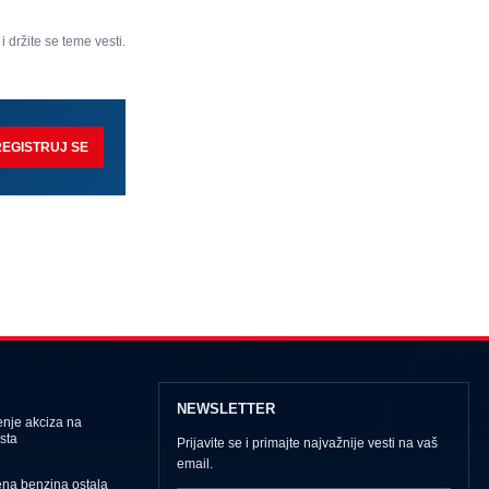
 i držite se teme vesti.
REGISTRUJ SE
NEWSLETTER
nje akciza na
sta
Prijavite se i primajte najvažnije vesti na vaš
email.
ena benzina ostala