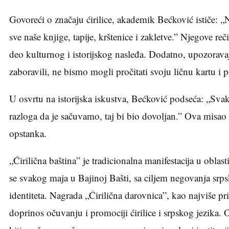
Govoreći o značaju ćirilice, akademik Bećković ističe: „
sve naše knjige, tapije, krštenice i zakletve.” Njegove re
deo kulturnog i istorijskog nasleđa. Dodatno, upozorav
zaboravili, ne bismo mogli pročitati svoju ličnu kartu i 
U osvrtu na istorijska iskustva, Bećković podseća: „Sva
razloga da je sačuvamo, taj bi bio dovoljan.” Ova misao 
opstanka.
„Ćirilična baština” je tradicionalna manifestacija u oblas
se svakog maja u Bajinoj Bašti, sa ciljem negovanja srp
identiteta. Nagrada „Ćirilična darovnica”, kao najviše pr
doprinos očuvanju i promociji ćirilice i srpskog jezika. 