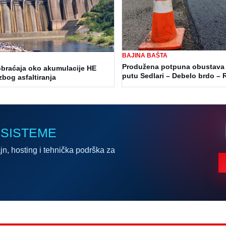
BAJINA BAŠTA
Produžena potpuna obustava 
braćaja oko akumulacije HE
putu Sedlari – Debelo brdo –
zbog asfaltiranja
 SISTEME
jn, hosting i tehnička podrška za