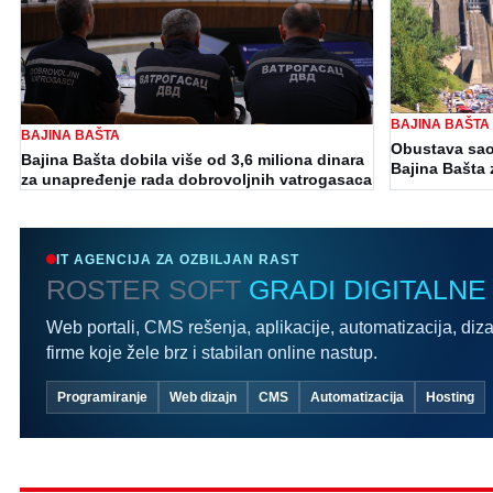
BAJINA BAŠTA
BAJINA BAŠTA
Obustava sao
Bajina Bašta dobila više od 3,6 miliona dinara
Bajina Bašta 
za unapređenje rada dobrovoljnih vatrogasaca
IT AGENCIJA ZA OZBILJAN RAST
ROSTER SOFT
GRADI DIGITALNE
Web portali, CMS rešenja, aplikacije, automatizacija, diza
firme koje žele brz i stabilan online nastup.
Programiranje
Web dizajn
CMS
Automatizacija
Hosting