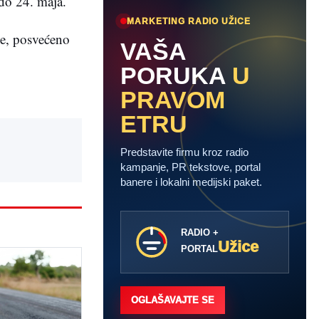
 do 24. maja.
MARKETING RADIO UŽICE
če, posvećeno
VAŠA
PORUKA
U
PRAVOM
ETRU
Predstavite firmu kroz radio
kampanje, PR tekstove, portal
banere i lokalni medijski paket.
RADIO +
Užice
PORTAL
OGLAŠAVAJTE SE