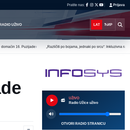
Pratite nas:
Prijava
RADIO UŽIVO
LAT
ЋИР
›
tu domaćin 16. Puzijade
„Različiti po bojama, jednaki po srcu“: Inkluzivna ra
ade
UŽIVO
Radio Užice uživo
OTVORI RADIO STRANICU