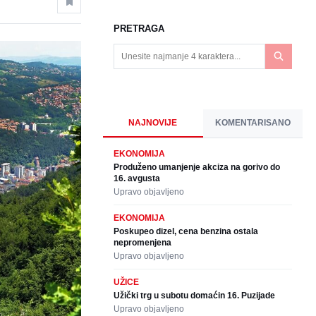
PRETRAGA
NAJNOVIJE
KOMENTARISANO
EKONOMIJA
Produženo umanjenje akciza na gorivo do
16. avgusta
Upravo objavljeno
EKONOMIJA
Poskupeo dizel, cena benzina ostala
nepromenjena
Upravo objavljeno
UŽICE
Užički trg u subotu domaćin 16. Puzijade
Upravo objavljeno