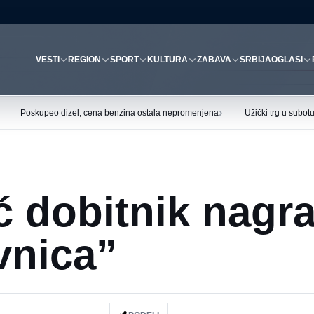
VESTI
REGION
SPORT
KULTURA
ZABAVA
SRBIJA
OGLASI
›
Poskupeo dizel, cena benzina ostala nepromenjena
Užički trg u subo
ć dobitnik nagr
vnica”