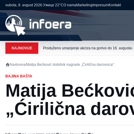
subota, 8. avgust 2026.
Ужице
22°C
O nama
Marketing
Impresum
Kontakt
›
NAJNOVIJE
Produženo umanjenje akciza na gorivo do 16. avgusta
Naslovna
/
Matija Bećković dobitnik nagrade „Ćirilična darovnica”
BAJINA BAŠTA
Matija Bećkovi
„Ćirilična daro