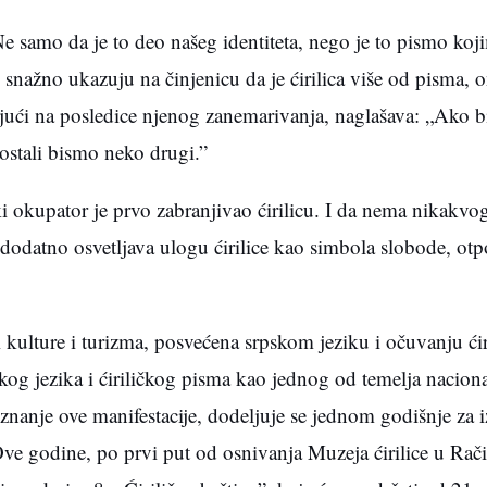
Ne samo da je to deo našeg identiteta, nego je to pismo koj
či snažno ukazuju na činjenicu da je ćirilica više od pisma, o
ajući na posledice njenog zanemarivanja, naglašava: „Ako 
postali bismo neko drugi.”
ki okupator je prvo zabranjivao ćirilicu. I da nema nikakv
dodatno osvetljava ulogu ćirilice kao simbola slobode, otp
ti kulture i turizma, posvećena srpskom jeziku i očuvanju ći
skog jezika i ćiriličkog pisma kao jednog od temelja nacion
iznanje ove manifestacije, dodeljuje se jednom godišnje za 
Ove godine, po prvi put od osnivanja Muzeja ćirilice u Rači