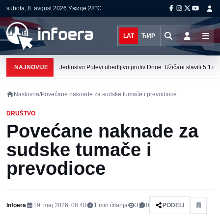
subota, 8. avgust 2026.
Ужице
28°C
LAT
ЋИР
›
NAJNOVIJE
Jedinstvo Putevi ubedljivo protiv Drine: Užičani slavili 5:1
Naslovna
/
Povećane naknade za sudske tumače i prevodioce
DRUŠTVO
Povećane naknade za
sudske tumače i
prevodioce
Infoera
19. maj 2026. 08:40
1
min čitanja
3
0
PODELI