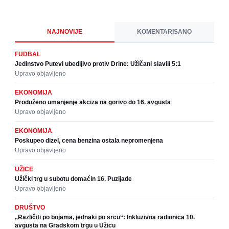
NAJNOVIJE
KOMENTARISANO
FUDBAL
Jedinstvo Putevi ubedljivo protiv Drine: Užičani slavili 5:1
Upravo objavljeno
EKONOMIJA
Produženo umanjenje akciza na gorivo do 16. avgusta
Upravo objavljeno
EKONOMIJA
Poskupeo dizel, cena benzina ostala nepromenjena
Upravo objavljeno
UŽICE
Užički trg u subotu domaćin 16. Puzijade
Upravo objavljeno
DRUŠTVO
„Različiti po bojama, jednaki po srcu“: Inkluzivna radionica 10.
avgusta na Gradskom trgu u Užicu