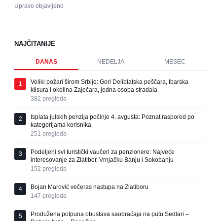
Upravo objavljeno
NAJČITANIJE
DANAS
NEDELJA
MESEC
Veliki požari širom Srbije: Gori Deliblatska peščara, Ibarska
1
klisura i okolina Zaječara, jedna osoba stradala
382
pregleda
Isplata julskih penzija počinje 4. avgusta: Poznat raspored po
2
kategorijama korisnika
251
pregleda
Podeljeni svi turistički vaučeri za penzionere: Najveće
3
interesovanje za Zlatibor, Vrnjačku Banju i Sokobanju
152
pregleda
Bojan Marović večeras nastupa na Zlatiboru
4
147
pregleda
Produžena potpuna obustava saobraćaja na putu Sedlari –
5