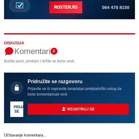
064 478 8150
ROSTER.RS
DISKUSIJA
Komentari
0
Budite jasni, pristojni i držite se teme vesti.
Pridružite se razgovoru
Prijavite se ili napravite besplatan pretplatnički nalog da
biste komentarisali vest.
PRIJAVI
REGISTRUJ SE
SE
Učitavanje komentara...