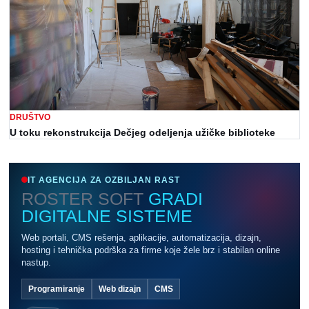
DRUŠTVO
U toku rekonstrukcija Dečjeg odeljenja užičke biblioteke
IT AGENCIJA ZA OZBILJAN RAST
ROSTER SOFT
GRADI
DIGITALNE SISTEME
Web portali, CMS rešenja, aplikacije, automatizacija, dizajn,
hosting i tehnička podrška za firme koje žele brz i stabilan online
nastup.
Programiranje
Web dizajn
CMS