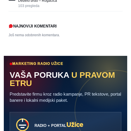
Debelo brdo – Rogačica
103
pregleda
NAJNOVIJI KOMENTARI
Još nema odobrenih komentara.
MARKETING RADIO UŽICE
VAŠA PORUKA
U PRAVOM
ETRU
Predstavite firmu kroz radio kampanje, PR tekstove, portal
banere i lokalni medijski paket.
Užice
RADIO + PORTAL