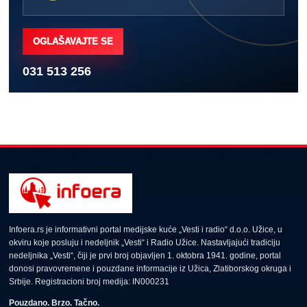
OGLAŠAVAJTE SE
031 513 256
Infoera.rs je informativni portal medijske kuće „Vesti i radio“ d.o.o. Užice, u
okviru koje posluju i nedeljnik „Vesti“ i Radio Užice. Nastavljajući tradiciju
nedeljnika „Vesti“, čiji je prvi broj objavljen 1. oktobra 1941. godine, portal
donosi pravovremene i pouzdane informacije iz Užica, Zlatiborskog okruga i
Srbije. Registracioni broj medija: IN000231
Pouzdano. Brzo. Tačno.