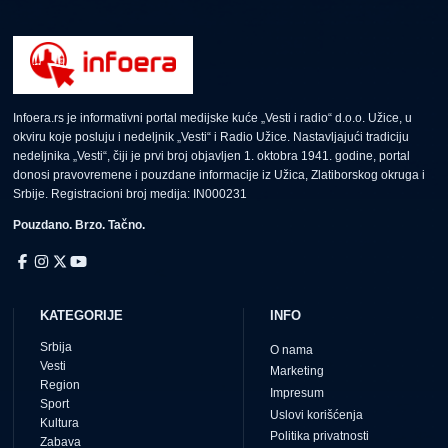
Infoera.rs je informativni portal medijske kuće „Vesti i radio“ d.o.o. Užice, u
okviru koje posluju i nedeljnik „Vesti“ i Radio Užice. Nastavljajući tradiciju
nedeljnika „Vesti“, čiji je prvi broj objavljen 1. oktobra 1941. godine, portal
donosi pravovremene i pouzdane informacije iz Užica, Zlatiborskog okruga i
Srbije. Registracioni broj medija: IN000231
Pouzdano. Brzo. Tačno.
KATEGORIJE
INFO
Srbija
O nama
Vesti
Marketing
Region
Impresum
Sport
Uslovi korišćenja
Kultura
Politika privatnosti
Zabava