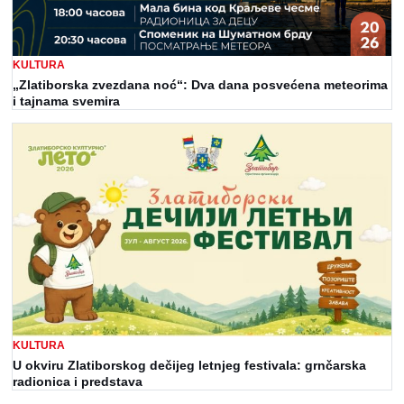
KULTURA
„Zlatiborska zvezdana noć“: Dva dana posvećena meteorima
i tajnama svemira
KULTURA
U okviru Zlatiborskog dečijeg letnjeg festivala: grnčarska
radionica i predstava