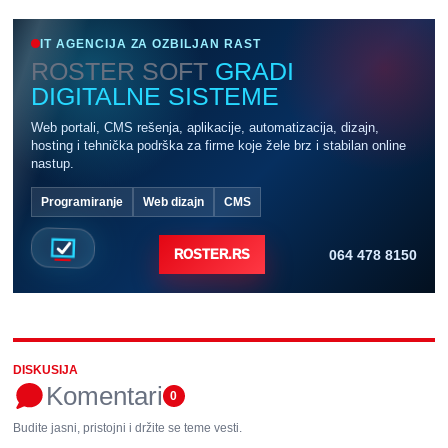
IT AGENCIJA ZA OZBILJAN RAST
ROSTER SOFT
GRADI
DIGITALNE SISTEME
Web portali, CMS rešenja, aplikacije, automatizacija, dizajn,
hosting i tehnička podrška za firme koje žele brz i stabilan online
nastup.
Programiranje
Web dizajn
CMS
064 478 8150
ROSTER.RS
DISKUSIJA
Komentari
0
Budite jasni, pristojni i držite se teme vesti.