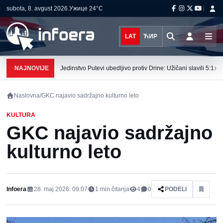
subota, 8. avgust 2026.
Ужице
24°C
LAT
ЋИР
›
NAJNOVIJE
Jedinstvo Putevi ubedljivo protiv Drine: Užičani slavili 5:1
Naslovna
/
GKC najavio sadržajno kulturno leto
KULTURA
GKC najavio sadržajno
kulturno leto
Infoera
28. maj 2026. 09:07
1
min čitanja
4
0
PODELI