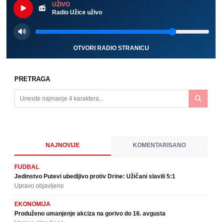
UŽIVO
Radio Užice uživo
OTVORI RADIO STRANICU
PRETRAGA
NAJNOVIJE
KOMENTARISANO
FUDBAL
Jedinstvo Putevi ubedljivo protiv Drine: Užičani slavili 5:1
Upravo objavljeno
EKONOMIJA
Produženo umanjenje akciza na gorivo do 16. avgusta