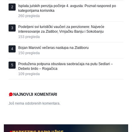
Isplata julskih penzija počinje 4. avgusta: Poznat raspored po
2
kategorijama korisnika
260
pregleda
Podeljeni svi turistički vaučeri za penzionere: Najveće
3
interesovanje za Zlatibor, Vrnjačku Banju i Sokobanju
153
pregleda
Bojan Marović večeras nastupa na Zlatiboru
4
150
pregleda
Produžena potpuna obustava saobraćaja na putu Sedlari –
5
Debelo brdo – Rogačica
109
pregleda
NAJNOVIJI KOMENTARI
Još nema odobrenih komentara.