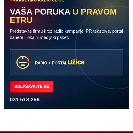
MARKETING RADIO UŽICE
VAŠA PORUKA
U PRAVOM
ETRU
Predstavite firmu kroz radio kampanje, PR tekstove, portal
banere i lokalni medijski paket.
Užice
RADIO + PORTAL
OGLAŠAVAJTE SE
031 513 256