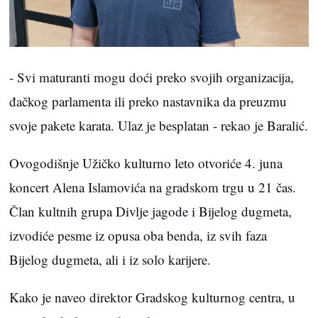
- Svi maturanti mogu doći preko svojih organizacija,
đačkog parlamenta ili preko nastavnika da preuzmu
svoje pakete karata. Ulaz je besplatan - rekao je Baralić.
Ovogodišnje Užičko kulturno leto otvoriće 4. juna
koncert Alena Islamovića na gradskom trgu u 21 čas.
Član kultnih grupa Divlje jagode i Bijelog dugmeta,
izvodiće pesme iz opusa oba benda, iz svih faza
Bijelog dugmeta, ali i iz solo karijere.
Kako je naveo direktor Gradskog kulturnog centra, u