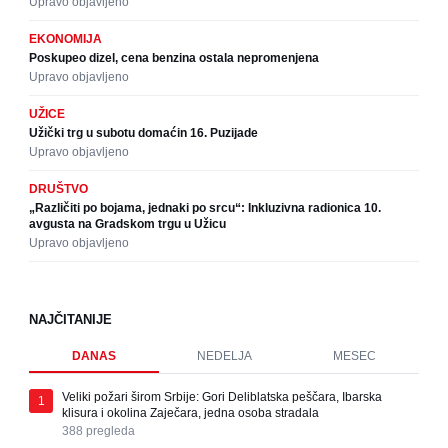
Upravo objavljeno
EKONOMIJA
Poskupeo dizel, cena benzina ostala nepromenjena
Upravo objavljeno
UŽICE
Užički trg u subotu domaćin 16. Puzijade
Upravo objavljeno
DRUŠTVO
„Različiti po bojama, jednaki po srcu“: Inkluzivna radionica 10.
avgusta na Gradskom trgu u Užicu
Upravo objavljeno
NAJČITANIJE
DANAS
NEDELJA
MESEC
Veliki požari širom Srbije: Gori Deliblatska peščara, Ibarska
1
klisura i okolina Zaječara, jedna osoba stradala
388
pregleda