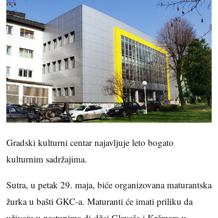
Gradski kulturni centar najavljuje leto bogato
kulturnim sadržajima.
Sutra, u petak 29. maja, biće organizovana maturantska
žurka u bašti GKC-a. Maturanti će imati priliku da
uživaju u nastupima di-džej Glavaša i Krčmara u