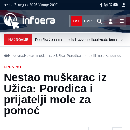
petak, 7. avgust 2026.
Ужице
20°C
LAT
ЋИР
NAJNOVIJE
Podrška ženama na selu i razvoj poljoprivrede tema tribine u 
Naslovna
/
Nestao muškarac iz Užica: Porodica i prijatelji mole za pomoć
DRUŠTVO
Nestao muškarac iz
Užica: Porodica i
prijatelji mole za
pomoć