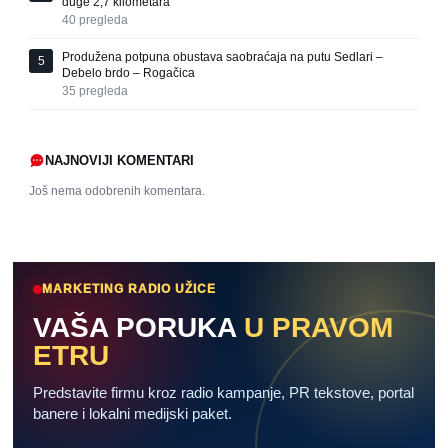
duge 2,7 kilometara
40
pregleda
Produžena potpuna obustava saobraćaja na putu Sedlari –
5
Debelo brdo – Rogačica
35
pregleda
NAJNOVIJI KOMENTARI
Još nema odobrenih komentara.
MARKETING RADIO UŽICE
VAŠA PORUKA
U PRAVOM
ETRU
Predstavite firmu kroz radio kampanje, PR tekstove, portal
banere i lokalni medijski paket.