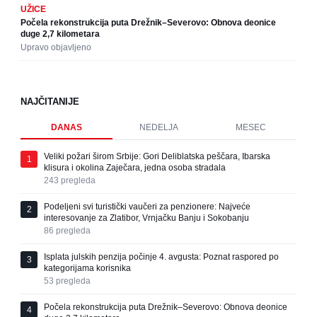
UŽICE
Počela rekonstrukcija puta Drežnik–Severovo: Obnova deonice
duge 2,7 kilometara
Upravo objavljeno
NAJČITANIJE
DANAS
NEDELJA
MESEC
Veliki požari širom Srbije: Gori Deliblatska peščara, Ibarska
1
klisura i okolina Zaječara, jedna osoba stradala
243
pregleda
Podeljeni svi turistički vaučeri za penzionere: Najveće
2
interesovanje za Zlatibor, Vrnjačku Banju i Sokobanju
86
pregleda
Isplata julskih penzija počinje 4. avgusta: Poznat raspored po
3
kategorijama korisnika
53
pregleda
Počela rekonstrukcija puta Drežnik–Severovo: Obnova deonice
4