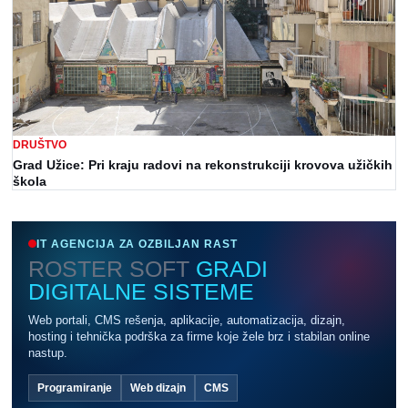
DRUŠTVO
Grad Užice: Pri kraju radovi na rekonstrukciji krovova užičkih
škola
IT AGENCIJA ZA OZBILJAN RAST
ROSTER SOFT
GRADI
DIGITALNE SISTEME
Web portali, CMS rešenja, aplikacije, automatizacija, dizajn,
hosting i tehnička podrška za firme koje žele brz i stabilan online
nastup.
Programiranje
Web dizajn
CMS