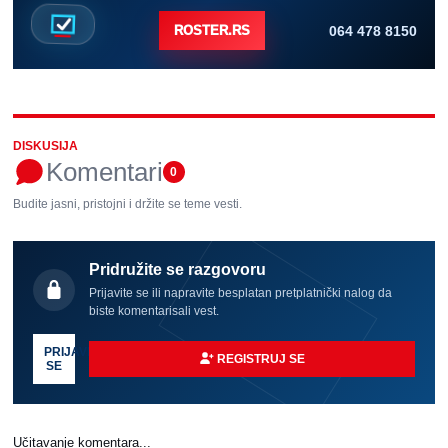
064 478 8150
ROSTER.RS
DISKUSIJA
Komentari
0
Budite jasni, pristojni i držite se teme vesti.
Pridružite se razgovoru
Prijavite se ili napravite besplatan pretplatnički nalog da
biste komentarisali vest.
PRIJAVI
REGISTRUJ SE
SE
Učitavanje komentara...