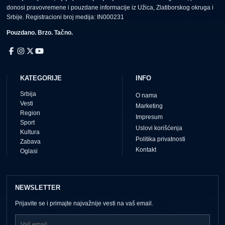
donosi pravovremene i pouzdane informacije iz Užica, Zlatiborskog okruga i
Srbije. Registracioni broj medija: IN000231
Pouzdano. Brzo. Tačno.
KATEGORIJE
INFO
Srbija
O nama
Vesti
Marketing
Region
Impresum
Sport
Uslovi korišćenja
Kultura
Politika privatnosti
Zabava
Kontakt
Oglasi
NEWSLETTER
Prijavite se i primajte najvažnije vesti na vaš email.