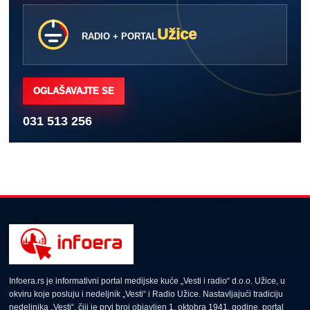
Užice
RADIO + PORTAL
OGLAŠAVAJTE SE
031 513 256
Infoera.rs je informativni portal medijske kuće „Vesti i radio“ d.o.o. Užice, u
okviru koje posluju i nedeljnik „Vesti“ i Radio Užice. Nastavljajući tradiciju
nedeljnika „Vesti“, čiji je prvi broj objavljen 1. oktobra 1941. godine, portal