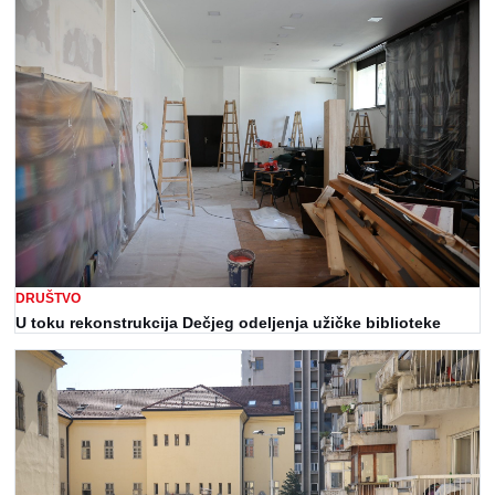
DRUŠTVO
U toku rekonstrukcija Dečjeg odeljenja užičke biblioteke