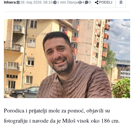
Infoera
28. maj 2026. 08:10
1
min čitanja
4
0
PODELI
Porodica i prijatelji mole za pomoć, objavili su
fotografiju i navode da je Miloš visok oko 186 cm.