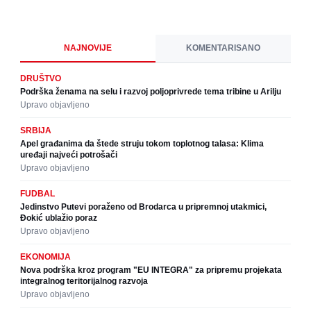
NAJNOVIJE
KOMENTARISANO
DRUŠTVO
Podrška ženama na selu i razvoj poljoprivrede tema tribine u Arilju
Upravo objavljeno
SRBIJA
Apel građanima da štede struju tokom toplotnog talasa: Klima
uređaji najveći potrošači
Upravo objavljeno
FUDBAL
Jedinstvo Putevi poraženo od Brodarca u pripremnoj utakmici,
Đokić ublažio poraz
Upravo objavljeno
EKONOMIJA
Nova podrška kroz program "EU INTEGRA" za pripremu projekata
integralnog teritorijalnog razvoja
Upravo objavljeno