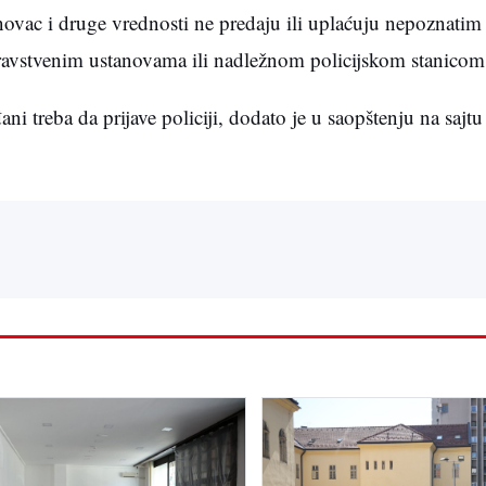
novac i druge vrednosti ne predaju ili uplaćuju nepoznatim
ravstvenim ustanovama ili nadležnom policijskom stanicom
 treba da prijave policiji, dodato je u saopštenju na sajtu