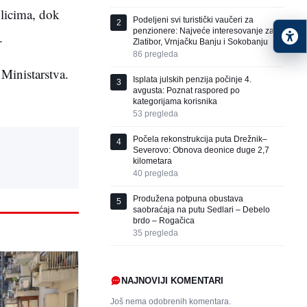
 licima, dok
Podeljeni svi turistički vaučeri za
2
penzionere: Najveće interesovanje za
.
Zlatibor, Vrnjačku Banju i Sokobanju
86
pregleda
 Ministarstva.
Isplata julskih penzija počinje 4.
3
avgusta: Poznat raspored po
kategorijama korisnika
53
pregleda
Počela rekonstrukcija puta Drežnik–
4
Severovo: Obnova deonice duge 2,7
kilometara
40
pregleda
Produžena potpuna obustava
5
saobraćaja na putu Sedlari – Debelo
brdo – Rogačica
35
pregleda
NAJNOVIJI KOMENTARI
Još nema odobrenih komentara.