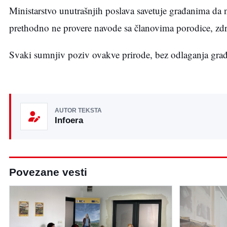
Ministarstvo unutrašnjih poslava savetuje građanima da 
prethodno ne provere navode sa članovima porodice, zd
Svaki sumnjiv poziv ovakve prirode, bez odlaganja građani
AUTOR TEKSTA
Infoera
Povezane vesti