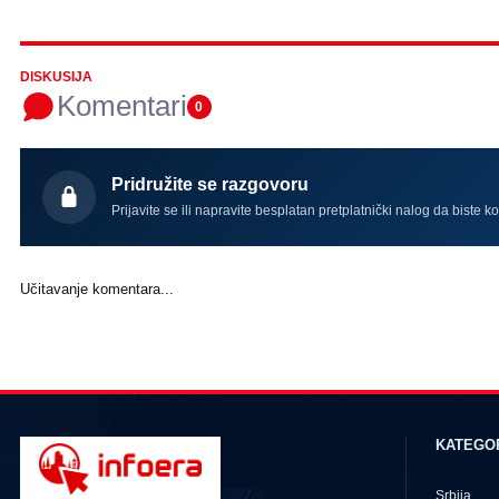
DISKUSIJA
Komentari
0
Pridružite se razgovoru
Prijavite se ili napravite besplatan pretplatnički nalog da biste k
Učitavanje komentara...
KATEGO
Srbija