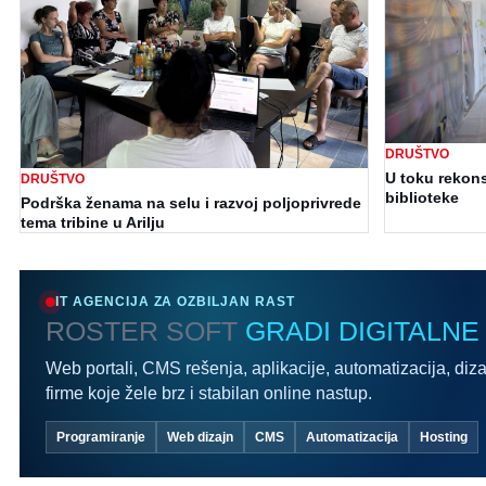
DRUŠTVO
U toku rekons
DRUŠTVO
biblioteke
Podrška ženama na selu i razvoj poljoprivrede
tema tribine u Arilju
IT AGENCIJA ZA OZBILJAN RAST
ROSTER SOFT
GRADI DIGITALNE
Web portali, CMS rešenja, aplikacije, automatizacija, diza
firme koje žele brz i stabilan online nastup.
Programiranje
Web dizajn
CMS
Automatizacija
Hosting