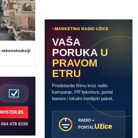
MARKETING RADIO UŽICE
VAŠA
PORUKA
U
 rekonstrukciji
PRAVOM
ETRU
Predstavite firmu kroz radio
kampanje, PR tekstove, portal
banere i lokalni medijski paket.
ROSTER.RS
RADIO +
064 478 8150
Užice
PORTAL