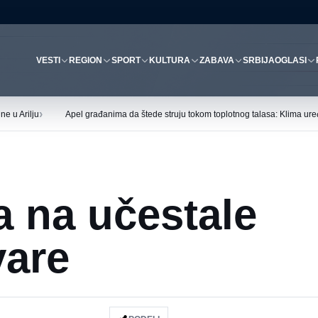
VESTI
REGION
SPORT
KULTURA
ZABAVA
SRBIJA
OGLASI
›
ne u Arilju
Apel građanima da štede struju tokom toplotnog talasa: Klima uređ
 na učestale
vare