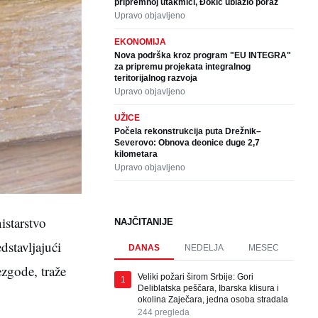
pripremnoj utakmici, Đokić ublažio poraz
Upravo objavljeno
EKONOMIJA
Nova podrška kroz program "EU INTEGRA"
za pripremu projekata integralnog
teritorijalnog razvoja
Upravo objavljeno
UŽICE
Počela rekonstrukcija puta Drežnik–
Severovo: Obnova deonice duge 2,7
kilometara
Upravo objavljeno
istarstvo
NAJČITANIJE
dstavljajući
DANAS
NEDELJA
MESEC
zgode, traže
Veliki požari širom Srbije: Gori
1
Deliblatska peščara, Ibarska klisura i
okolina Zaječara, jedna osoba stradala
244
pregleda