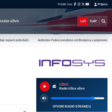
Pratite nas:
Prijava
RADIO UŽIVO
LAT
ЋИР
›
aji najveći potrošači
Jedinstvo Putevi poraženo od Brodarca u pripremnoj ut
UŽIVO
Radio Užice uživo
OTVORI RADIO STRANICU