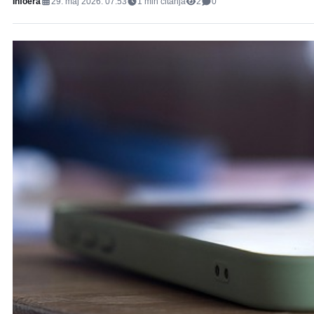
Infoera
29. maj 2026. 07:53
1
min čitanja
2
0