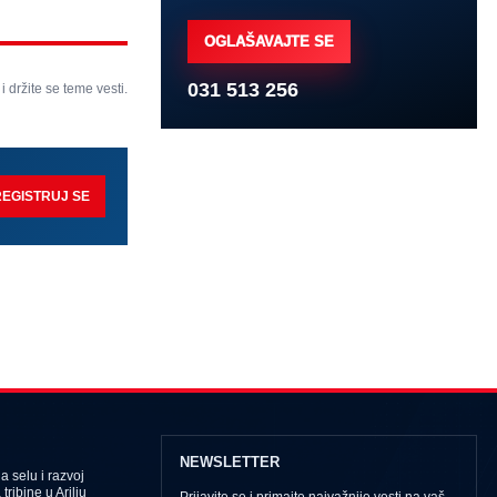
OGLAŠAVAJTE SE
031 513 256
 i držite se teme vesti.
REGISTRUJ SE
NEWSLETTER
 selu i razvoj
tribine u Arilju