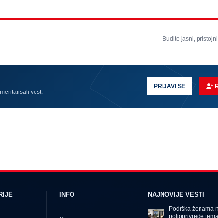
Budite jasni, pristojni
PRIJAVI SE
omentarisali vest.
RIJE
INFO
NAJNOVIJE VESTI
Podrška ženama na
poljoprivrede tema 