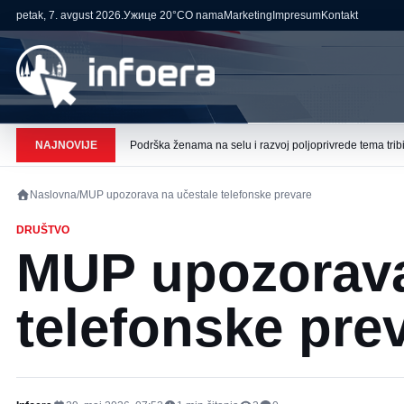
petak, 7. avgust 2026.
Ужице
20°C
O nama
Marketing
Impresum
Kontakt
NAJNOVIJE
Podrška ženama na selu i razvoj poljoprivrede tema tribi
Naslovna
/
MUP upozorava na učestale telefonske prevare
DRUŠTVO
MUP upozorava
telefonske pre