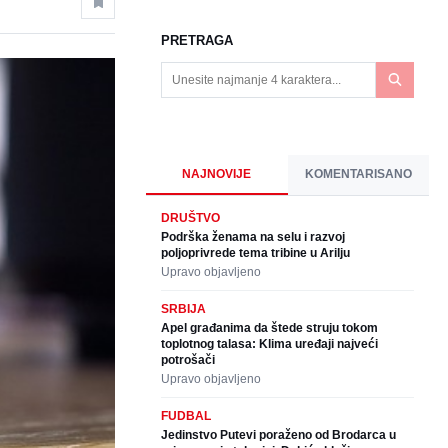
PRETRAGA
NAJNOVIJE
KOMENTARISANO
DRUŠTVO
Podrška ženama na selu i razvoj
poljoprivrede tema tribine u Arilju
Upravo objavljeno
SRBIJA
Apel građanima da štede struju tokom
toplotnog talasa: Klima uređaji najveći
potrošači
Upravo objavljeno
FUDBAL
Jedinstvo Putevi poraženo od Brodarca u