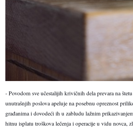
- Povodom sve učestalijih krivičnih dela prevara na štetu
unutrašnjih poslova apeluje na posebnu opreznost priliko
građanima i dovodeći ih u zabludu lažnim prikazivanjem 
hitnu isplatu troškova lečenja i operacije u vidu novca, 