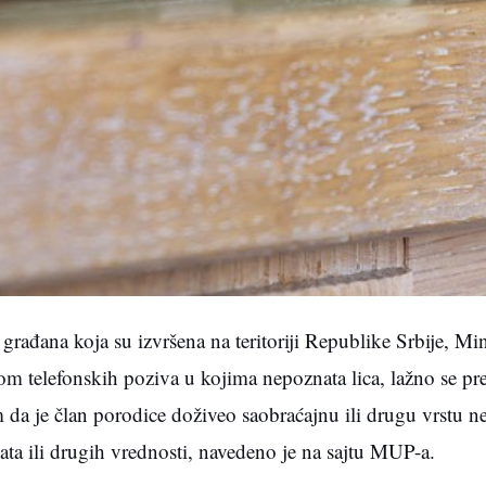
 građana koja su izvršena na teritoriji Republike Srbije, Min
m telefonskih poziva u kojima nepoznata lica, lažno se pre
da je član porodice doživeo saobraćajnu ili drugu vrstu ne
zlata ili drugih vrednosti, navedeno je na sajtu MUP-a.