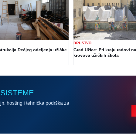
DRUŠTVO
trukcija Dečjeg odeljenja užičke
Grad Užice: Pri kraju radovi na
krovova užičkih škola
 SISTEME
jn, hosting i tehnička podrška za