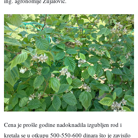
ing. agronomije Zujalović.
Cena je prošle godine nadoknadila izgubljen rod i
kretala se u otkupu 500-550-600 dinara što je zavisilo