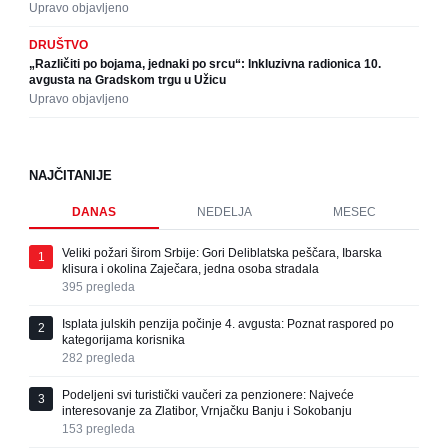
Upravo objavljeno
DRUŠTVO
„Različiti po bojama, jednaki po srcu“: Inkluzivna radionica 10.
avgusta na Gradskom trgu u Užicu
Upravo objavljeno
NAJČITANIJE
DANAS
NEDELJA
MESEC
Veliki požari širom Srbije: Gori Deliblatska peščara, Ibarska
1
klisura i okolina Zaječara, jedna osoba stradala
395
pregleda
Isplata julskih penzija počinje 4. avgusta: Poznat raspored po
2
kategorijama korisnika
282
pregleda
Podeljeni svi turistički vaučeri za penzionere: Najveće
3
interesovanje za Zlatibor, Vrnjačku Banju i Sokobanju
153
pregleda