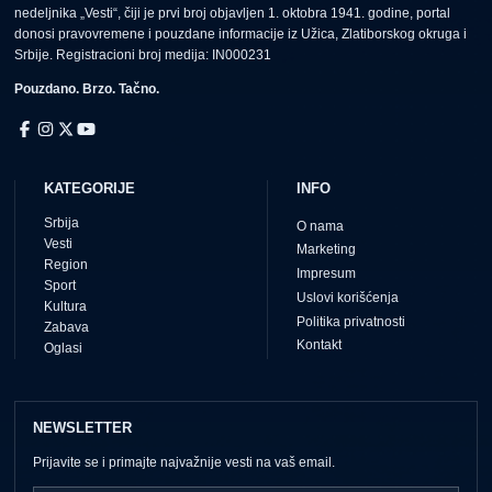
nedeljnika „Vesti“, čiji je prvi broj objavljen 1. oktobra 1941. godine, portal
donosi pravovremene i pouzdane informacije iz Užica, Zlatiborskog okruga i
Srbije. Registracioni broj medija: IN000231
Pouzdano. Brzo. Tačno.
KATEGORIJE
INFO
Srbija
O nama
Vesti
Marketing
Region
Impresum
Sport
Uslovi korišćenja
Kultura
Politika privatnosti
Zabava
Kontakt
Oglasi
NEWSLETTER
Prijavite se i primajte najvažnije vesti na vaš email.