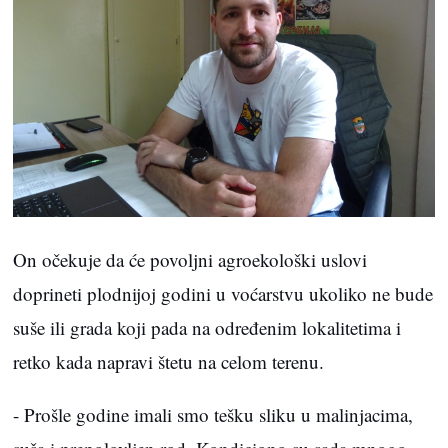
On očekuje da će povoljni agroekološki uslovi
doprineti plodnijoj godini u voćarstvu ukoliko ne bude
suše ili grada koji pada na određenim lokalitetima i
retko kada napravi štetu na celom terenu.
- Prošle godine imali smo tešku sliku u malinjacima,