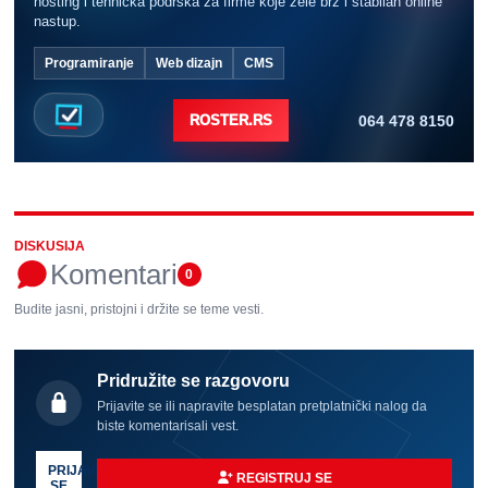
hosting i tehnička podrška za firme koje žele brz i stabilan online
nastup.
Programiranje
Web dizajn
CMS
064 478 8150
ROSTER.RS
DISKUSIJA
Komentari
0
Budite jasni, pristojni i držite se teme vesti.
Pridružite se razgovoru
Prijavite se ili napravite besplatan pretplatnički nalog da
biste komentarisali vest.
PRIJAVI
REGISTRUJ SE
SE