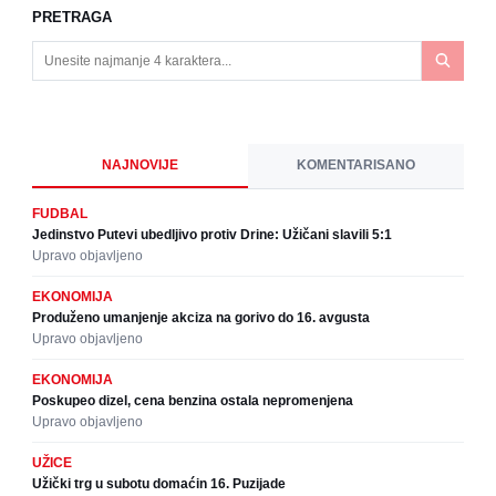
PRETRAGA
NAJNOVIJE
KOMENTARISANO
FUDBAL
Jedinstvo Putevi ubedljivo protiv Drine: Užičani slavili 5:1
Upravo objavljeno
EKONOMIJA
Produženo umanjenje akciza na gorivo do 16. avgusta
Upravo objavljeno
EKONOMIJA
Poskupeo dizel, cena benzina ostala nepromenjena
Upravo objavljeno
UŽICE
Užički trg u subotu domaćin 16. Puzijade