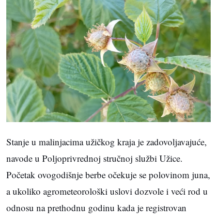
Stanje u malinjacima užičkog kraja je zadovoljavajuće,
navode u Poljoprivrednoj stručnoj službi Užice.
Početak ovogodišnje berbe očekuje se polovinom juna,
a ukoliko agrometeorološki uslovi dozvole i veći rod u
odnosu na prethodnu godinu kada je registrovan