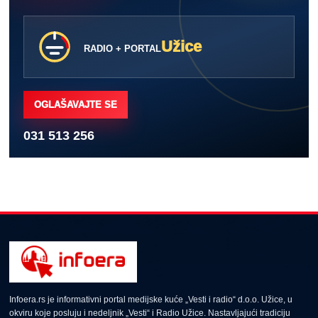
Užice
RADIO + PORTAL
OGLAŠAVAJTE SE
031 513 256
Infoera.rs je informativni portal medijske kuće „Vesti i radio“ d.o.o. Užice, u
okviru koje posluju i nedeljnik „Vesti“ i Radio Užice. Nastavljajući tradiciju