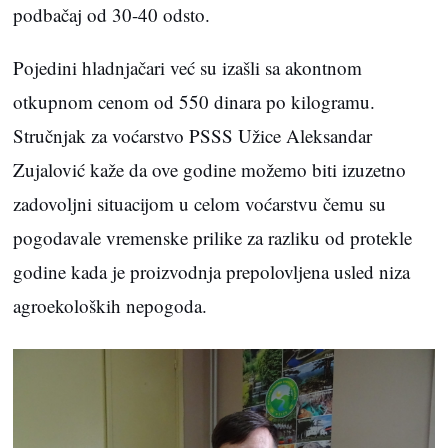
podbačaj od 30-40 odsto.
Pojedini hladnjačari već su izašli sa akontnom
otkupnom cenom od 550 dinara po kilogramu.
Stručnjak za voćarstvo PSSS Užice Aleksandar
Zujalović kaže da ove godine možemo biti izuzetno
zadovoljni situacijom u celom voćarstvu čemu su
pogodavale vremenske prilike za razliku od protekle
godine kada je proizvodnja prepolovljena usled niza
agroekoloških nepogoda.