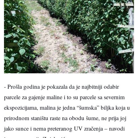
- Prošla godina je pokazala da je najbitniji odabir
parcele za gajenje maline i to su parcele sa severnim
ekspozicijama, malina je jedna “šumska” biljka koja u
prirodnom staništu raste na obodu šume, ne prija joj
jako sunce i nema preteranog UV zračenja – navodi