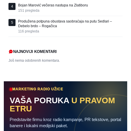
Bojan Marović večeras nastupa na Zlatiboru
4
151
pregleda
Produžena potpuna obustava saobraćaja na putu Sedlari –
5
Debelo brdo – Rogačica
116
pregleda
NAJNOVIJI KOMENTARI
Još nema odobrenih komentara.
MARKETING RADIO UŽICE
VAŠA PORUKA
U PRAVOM
ETRU
Predstavite firmu kroz radio kampanje, PR tekstove, portal
banere i lokalni medijski paket.