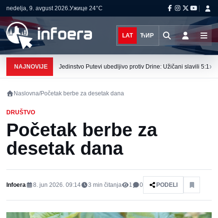
nedelja, 9. avgust 2026.
Ужице
24°C
LAT
ЋИР
›
NAJNOVIJE
Jedinstvo Putevi ubedljivo protiv Drine: Užičani slavili 5:1
Naslovna
/
Početak berbe za desetak dana
DRUŠTVO
Početak berbe za
desetak dana
Infoera
8. jun 2026. 09:14
3
min čitanja
1
0
PODELI