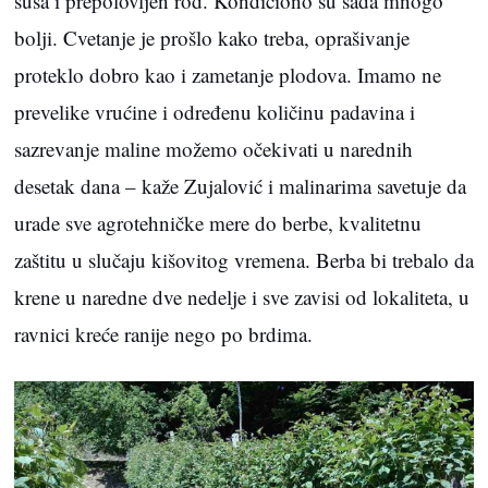
suša i prepolovljen rod. Kondiciono su sada mnogo
bolji. Cvetanje je prošlo kako treba, oprašivanje
proteklo dobro kao i zametanje plodova. Imamo ne
prevelike vrućine i određenu količinu padavina i
sazrevanje maline možemo očekivati u narednih
desetak dana – kaže Zujalović i malinarima savetuje da
urade sve agrotehničke mere do berbe, kvalitetnu
zaštitu u slučaju kišovitog vremena. Berba bi trebalo da
krene u naredne dve nedelje i sve zavisi od lokaliteta, u
ravnici kreće ranije nego po brdima.