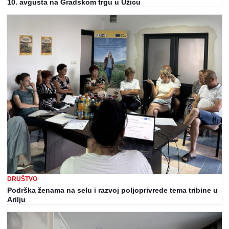
10. avgusta na Gradskom trgu u Užicu
DRUŠTVO
Podrška ženama na selu i razvoj poljoprivrede tema tribine u
Arilju