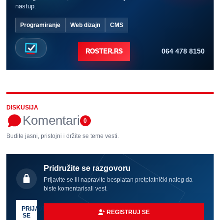
nastup.
Programiranje
Web dizajn
CMS
064 478 8150
ROSTER.RS
DISKUSIJA
Komentari
0
Budite jasni, pristojni i držite se teme vesti.
Pridružite se razgovoru
Prijavite se ili napravite besplatan pretplatnički nalog da
biste komentarisali vest.
PRIJAVI
REGISTRUJ SE
SE