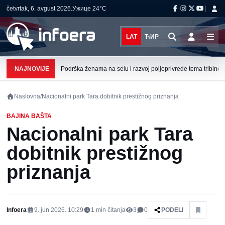
četvrtak, 6. avgust 2026.
Ужице
24°C
LAT
ЋИР
NAJNOVIJE
Podrška ženama na selu i razvoj poljoprivrede tema tribine u 
Naslovna
/
Nacionalni park Tara dobitnik prestižnog priznanja
BAJINA BAŠTA
Nacionalni park Tara
dobitnik prestižnog
priznanja
Infoera
9. jun 2026. 10:29
1
min čitanja
3
0
PODELI