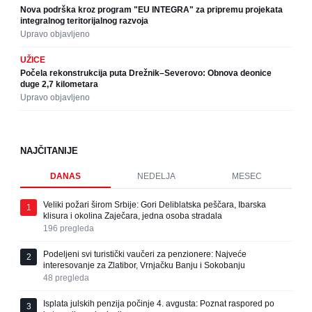
Nova podrška kroz program "EU INTEGRA" za pripremu projekata
integralnog teritorijalnog razvoja
Upravo objavljeno
UŽICE
Počela rekonstrukcija puta Drežnik–Severovo: Obnova deonice
duge 2,7 kilometara
Upravo objavljeno
NAJČITANIJE
DANAS
NEDELJA
MESEC
Veliki požari širom Srbije: Gori Deliblatska peščara, Ibarska
1
klisura i okolina Zaječara, jedna osoba stradala
196
pregleda
Podeljeni svi turistički vaučeri za penzionere: Najveće
2
interesovanje za Zlatibor, Vrnjačku Banju i Sokobanju
48
pregleda
Isplata julskih penzija počinje 4. avgusta: Poznat raspored po
3