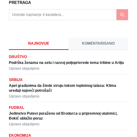
PRETRAGA
NAJNOVIJE
KOMENTARISANO
DRUŠTVO
Podrška ženama na selu i razvoj poljoprivrede tema tribine u Arilju
Upravo objavljeno
SRBIJA
Apel građanima da štede struju tokom toplotnog talasa: Klima
uređaji najveći potrošači
Upravo objavljeno
FUDBAL
Jedinstvo Putevi poraženo od Brodarca u pripremnoj utakmici,
Đokić ublažio poraz
Upravo objavljeno
EKONOMIJA