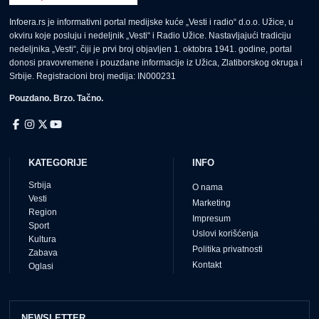
Infoera.rs je informativni portal medijske kuće „Vesti i radio“ d.o.o. Užice, u
okviru koje posluju i nedeljnik „Vesti“ i Radio Užice. Nastavljajući tradiciju
nedeljnika „Vesti“, čiji je prvi broj objavljen 1. oktobra 1941. godine, portal
donosi pravovremene i pouzdane informacije iz Užica, Zlatiborskog okruga i
Srbije. Registracioni broj medija: IN000231
Pouzdano. Brzo. Tačno.
KATEGORIJE
INFO
Srbija
O nama
Vesti
Marketing
Region
Impresum
Sport
Uslovi korišćenja
Kultura
Politika privatnosti
Zabava
Kontakt
Oglasi
NEWSLETTER