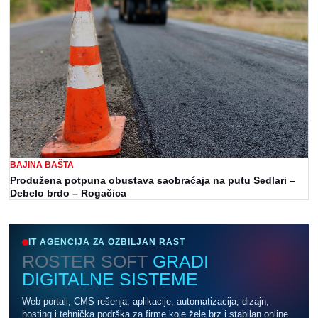
BAJINA BAŠTA
Produžena potpuna obustava saobraćaja na putu Sedlari –
Debelo brdo – Rogačica
IT AGENCIJA ZA OZBILJAN RAST
ROSTER SOFT
GRADI
DIGITALNE SISTEME
Web portali, CMS rešenja, aplikacije, automatizacija, dizajn,
hosting i tehnička podrška za firme koje žele brz i stabilan online