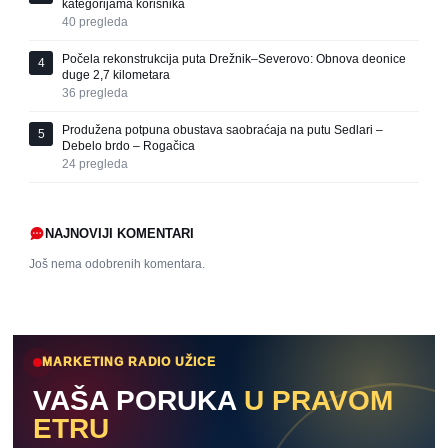
kategorijama korisnika
40
pregleda
Počela rekonstrukcija puta Drežnik–Severovo: Obnova deonice
4
duge 2,7 kilometara
36
pregleda
Produžena potpuna obustava saobraćaja na putu Sedlari –
5
Debelo brdo – Rogačica
24
pregleda
NAJNOVIJI KOMENTARI
Još nema odobrenih komentara.
MARKETING RADIO UŽICE
VAŠA PORUKA
U PRAVOM
ETRU