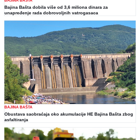
BAJINA BAŠTA
Bajina Bašta dobila više od 3,6 miliona dinara za
unapređenje rada dobrovoljnih vatrogasaca
BAJINA BAŠTA
Obustava saobraćaja oko akumulacije HE Bajina Bašta zbog
asfaltiranja