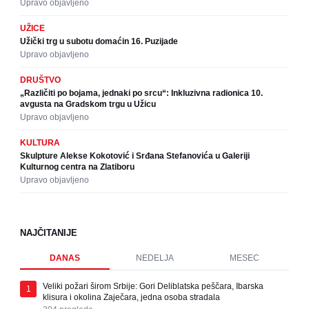
Upravo objavljeno
UŽICE
Užički trg u subotu domaćin 16. Puzijade
Upravo objavljeno
DRUŠTVO
„Različiti po bojama, jednaki po srcu“: Inkluzivna radionica 10.
avgusta na Gradskom trgu u Užicu
Upravo objavljeno
KULTURA
Skulpture Alekse Kokotović i Srđana Stefanovića u Galeriji
Kulturnog centra na Zlatiboru
Upravo objavljeno
NAJČITANIJE
DANAS
NEDELJA
MESEC
Veliki požari širom Srbije: Gori Deliblatska peščara, Ibarska
1
klisura i okolina Zaječara, jedna osoba stradala