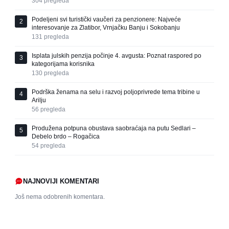
304
pregleda
Podeljeni svi turistički vaučeri za penzionere: Najveće
2
interesovanje za Zlatibor, Vrnjačku Banju i Sokobanju
131
pregleda
Isplata julskih penzija počinje 4. avgusta: Poznat raspored po
3
kategorijama korisnika
130
pregleda
Podrška ženama na selu i razvoj poljoprivrede tema tribine u
4
Arilju
56
pregleda
Produžena potpuna obustava saobraćaja na putu Sedlari –
5
Debelo brdo – Rogačica
54
pregleda
NAJNOVIJI KOMENTARI
Još nema odobrenih komentara.