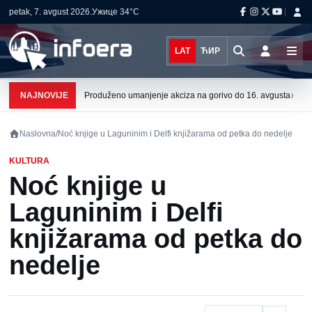
petak, 7. avgust 2026.
Ужице
34°C
LAT
ЋИР
›
NAJNOVIJE
Produženo umanjenje akciza na gorivo do 16. avgusta
Naslovna
/
Noć knjige u Laguninim i Delfi knjižarama od petka do nedelje
KULTURA
Noć knjige u
Laguninim i Delfi
knjižarama od petka do
nedelje