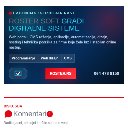
IT AGENCIJA ZA OZBILJAN RAST
ROSTER SOFT
GRADI
DIGITALNE SISTEME
Web portali, CMS rešenja, aplikacije, automatizacija, dizajn,
hosting i tehnička podrška za firme koje žele brz i stabilan online
nastup.
Programiranje
Web dizajn
CMS
064 478 8150
ROSTER.RS
DISKUSIJA
Komentari
0
Budite jasni, pristojni i držite se teme vesti.