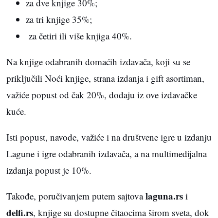
za dve knjige 30%;
za tri knjige 35%;
za četiri ili više knjiga 40%.
Na knjige odabranih domaćih izdavača, koji su se
priključili Noći knjige, strana izdanja i gift asortiman,
važiće popust od čak 20%, dodaju iz ove izdavačke
kuće.
Isti popust, navode, važiće i na društvene igre u izdanju
Lagune i igre odabranih izdavača, a na multimedijalna
izdanja popust je 10%.
laguna.rs
Takođe, poručivanjem putem sajtova
i
delfi.rs
, knjige su dostupne čitaocima širom sveta, dok