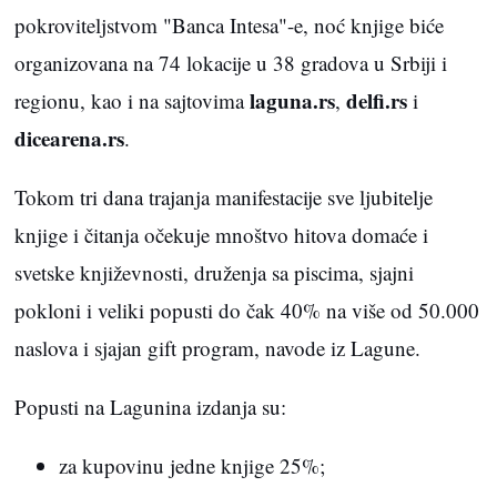
pokroviteljstvom "Banca Intesa"-e, noć knjige biće
organizovana na 74 lokacije u 38 gradova u Srbiji i
laguna.rs
delfi.rs
regionu, kao i na sajtovima
,
i
dicearena.rs
.
Tokom tri dana trajanja manifestacije sve ljubitelje
knjige i čitanja očekuje mnoštvo hitova domaće i
svetske književnosti, druženja sa piscima, sjajni
pokloni i veliki popusti do čak 40% na više od 50.000
naslova i sjajan gift program, navode iz Lagune.
Popusti na Lagunina izdanja su:
za kupovinu jedne knjige 25%;