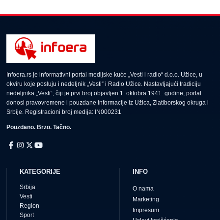
Infoera.rs je informativni portal medijske kuće „Vesti i radio“ d.o.o. Užice, u
okviru koje posluju i nedeljnik „Vesti“ i Radio Užice. Nastavljajući tradiciju
nedeljnika „Vesti“, čiji je prvi broj objavljen 1. oktobra 1941. godine, portal
donosi pravovremene i pouzdane informacije iz Užica, Zlatiborskog okruga i
Srbije. Registracioni broj medija: IN000231
Pouzdano. Brzo. Tačno.
KATEGORIJE
INFO
Srbija
O nama
Vesti
Marketing
Region
Impresum
Sport