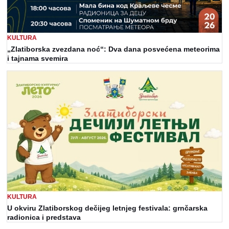
KULTURA
„Zlatiborska zvezdana noć“: Dva dana posvećena meteorima
i tajnama svemira
KULTURA
U okviru Zlatiborskog dečijeg letnjeg festivala: grnčarska
radionica i predstava