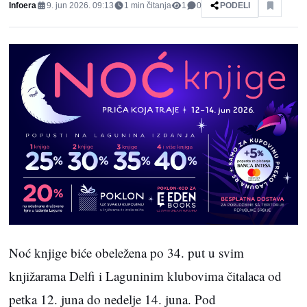
Infoera
9. jun 2026. 09:13
1
min čitanja
1
0
PODELI
Noć knjige biće obeležena po 34. put u svim
knjižarama Delfi i Laguninim klubovima čitalaca od
petka 12. juna do nedelje 14. juna. Pod