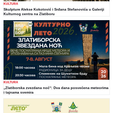
KULTURA
Skulpture Alekse Kokotović i Srđana Stefanovića u Galeriji
Kulturnog centra na Zlatiboru
KULTURA
„Zlatiborska zvezdana noć“: Dva dana posvećena meteorima
i tajnama svemira