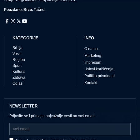
Srbije. Registracioni broj medija: IN000231
Pouzdano. Brzo. Tačno.
KATEGORIJE
INFO
Srbija
O nama
Vesti
Marketing
Region
Impresum
Sport
Uslovi korišćenja
Kultura
Politika privatnosti
Zabava
Kontakt
Oglasi
NEWSLETTER
Prijavite se i primajte najvažnije vesti na vaš email.