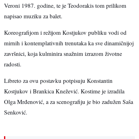
Veroni 1987. godine, te je Teodorakis tom prilikom
napisao muziku za balet.
Koreografijom i režijom Kostjukov publiku vodi od
mirnih i kontemplativnih trenutaka ka sve dinamičnijoj
završnici, koja kulminira snažnim izrazom životne
radosti.
Libreto za ovu postavku potpisuju Konstantin
Kostjukov i Brankica Knežević. Kostime je izradila
Olga Mrđenović, a za scenografiju je bio zadužen Saša
Senković.