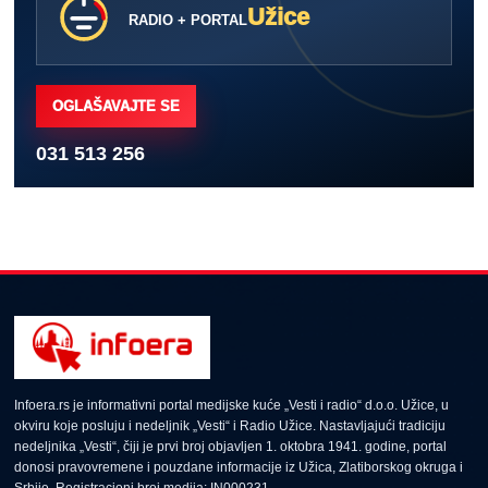
Užice
RADIO + PORTAL
OGLAŠAVAJTE SE
031 513 256
Infoera.rs je informativni portal medijske kuće „Vesti i radio“ d.o.o. Užice, u
okviru koje posluju i nedeljnik „Vesti“ i Radio Užice. Nastavljajući tradiciju
nedeljnika „Vesti“, čiji je prvi broj objavljen 1. oktobra 1941. godine, portal
donosi pravovremene i pouzdane informacije iz Užica, Zlatiborskog okruga i