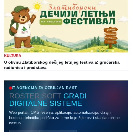
KULTURA
U okviru Zlatiborskog dečijeg letnjeg festivala: grnčarska
radionica i predstava
IT AGENCIJA ZA OZBILJAN RAST
ROSTER SOFT
GRADI
DIGITALNE SISTEME
Web portali, CMS rešenja, aplikacije, automatizacija, dizajn,
hosting i tehnička podrška za firme koje žele brz i stabilan online
nastup.