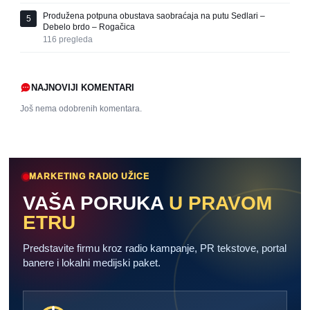
Produžena potpuna obustava saobraćaja na putu Sedlari –
5
Debelo brdo – Rogačica
116
pregleda
NAJNOVIJI KOMENTARI
Još nema odobrenih komentara.
MARKETING RADIO UŽICE
VAŠA PORUKA
U PRAVOM
ETRU
Predstavite firmu kroz radio kampanje, PR tekstove, portal
banere i lokalni medijski paket.