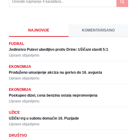
NAJNOVIJE
KOMENTARISANO
FUDBAL
Jedinstvo Putevi ubedljivo protiv Drine: Užičani slavili 5:1
Upravo objavljeno
EKONOMIJA
Produženo umanjenje akciza na gorivo do 16. avgusta
Upravo objavljeno
EKONOMIJA
Poskupeo dizel, cena benzina ostala nepromenjena
Upravo objavljeno
UŽICE
Užički trg u subotu domaćin 16. Puzijade
Upravo objavljeno
DRUŠTVO