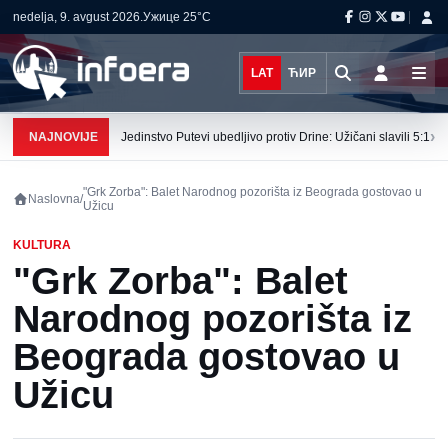
nedelja, 9. avgust 2026.
Ужице
25°C
LAT
ЋИР
›
NAJNOVIJE
Jedinstvo Putevi ubedljivo protiv Drine: Užičani slavili 5:1
"Grk Zorba": Balet Narodnog pozorišta iz Beograda gostovao u
Naslovna
/
Užicu
KULTURA
"Grk Zorba": Balet
Narodnog pozorišta iz
Beograda gostovao u
Užicu