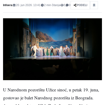
Infoera
20. jun 2026. 13:41
2
min čitanja
5
0
PODELI
U Narodnom pozorištu Užice sinoć, u petak 19. juna,
gostovao je balet Narodnog pozorišta iz Beograda.