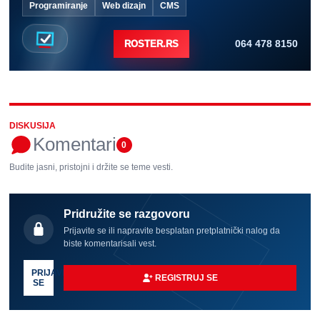
Programiranje
Web dizajn
CMS
064 478 8150
ROSTER.RS
DISKUSIJA
Komentari
0
Budite jasni, pristojni i držite se teme vesti.
Pridružite se razgovoru
Prijavite se ili napravite besplatan pretplatnički nalog da
biste komentarisali vest.
PRIJAVI
REGISTRUJ SE
SE