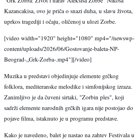
"Grk Zorba: Život i narav Aleksisa Zorbe" Nikosa
Kazancakisa, ovo je priča o snazi duha, u slavu života,
uprkos tragediji i očaju, oličenoj u ulozi Zorbe.
[video width="1920" height="1080" mp4="/newswp-
content/uploads/2026/06/Gostovanje-baleta-NP-
Beograd-„Grk-Zorba-.mp4"][/video]
Muzika u predstavi objedinjuje elemente grčkog
folklora, mediteranske melodike i simfonijskog izraza.
Zanimljivo je da čuveni sirtaki, "Zorbin ples", koji
sadrži elemente narodnih grčkih igara nije postojao do
pojave filma, istaknuto je u programu predstave.
Kako je navedeno, balet je nastao na zahtev Festivala u