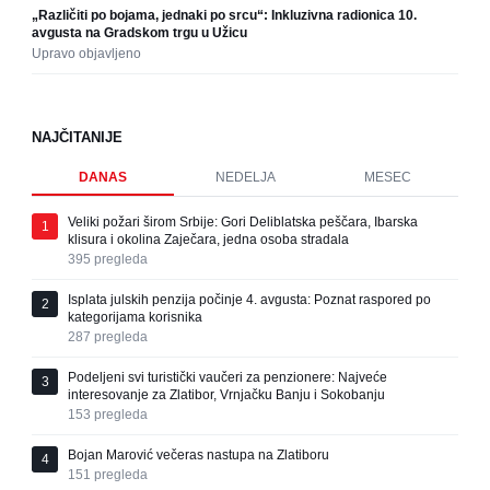
„Različiti po bojama, jednaki po srcu“: Inkluzivna radionica 10.
avgusta na Gradskom trgu u Užicu
Upravo objavljeno
NAJČITANIJE
DANAS
NEDELJA
MESEC
Veliki požari širom Srbije: Gori Deliblatska peščara, Ibarska
1
klisura i okolina Zaječara, jedna osoba stradala
395
pregleda
Isplata julskih penzija počinje 4. avgusta: Poznat raspored po
2
kategorijama korisnika
287
pregleda
Podeljeni svi turistički vaučeri za penzionere: Najveće
3
interesovanje za Zlatibor, Vrnjačku Banju i Sokobanju
153
pregleda
Bojan Marović večeras nastupa na Zlatiboru
4
151
pregleda