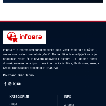
Infoera.rs je informativni portal medijske kuće „Vesti i radio“ d.o.o. Užice, u
okviru koje posluju i nedeljnik „Vesti“ i Radio Užice. Nastavljajući tradiciju
nedeljnika „Vesti“, čiji je prvi broj objavljen 1. oktobra 1941. godine, portal
donosi pravovremene i pouzdane informacije iz Užica, Zlatiborskog okruga i
Srbije. Registracioni broj medija: IN000231
Pouzdano. Brzo. Tačno.
KATEGORIJE
INFO
Srbija
O nama