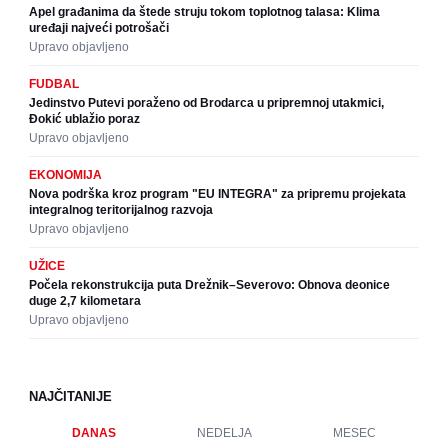
Apel građanima da štede struju tokom toplotnog talasa: Klima
uređaji najveći potrošači
Upravo objavljeno
FUDBAL
Jedinstvo Putevi poraženo od Brodarca u pripremnoj utakmici,
Đokić ublažio poraz
Upravo objavljeno
EKONOMIJA
Nova podrška kroz program "EU INTEGRA" za pripremu projekata
integralnog teritorijalnog razvoja
Upravo objavljeno
UŽICE
Počela rekonstrukcija puta Drežnik–Severovo: Obnova deonice
duge 2,7 kilometara
Upravo objavljeno
NAJČITANIJE
DANAS
NEDELJA
MESEC