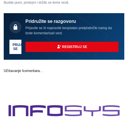
Budite jasni, pristojni i držite se teme vesti.
Pridružite se razgovoru
Prijavite se ili napravite besplatan pretplatnički nalog da
biste komentarisali vest.
PRIJAVI
REGISTRUJ SE
SE
Učitavanje komentara...