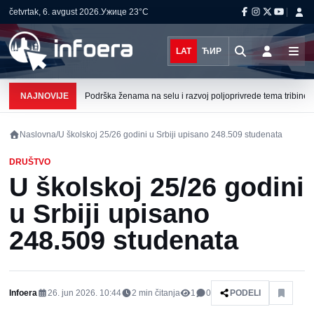
četvrtak, 6. avgust 2026.
Ужице
23°C
LAT
ЋИР
NAJNOVIJE
Podrška ženama na selu i razvoj poljoprivrede tema tribine u 
Naslovna
/
U školskoj 25/26 godini u Srbiji upisano 248.509 studenata
DRUŠTVO
U školskoj 25/26 godini
u Srbiji upisano
248.509 studenata
Infoera
26. jun 2026. 10:44
2
min čitanja
1
0
PODELI