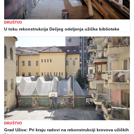
DRUŠTVO
U toku rekonstrukcija Dečjeg odeljenja užičke biblioteke
DRUŠTVO
Grad Užice: Pri kraju radovi na rekonstrukciji krovova užičkih