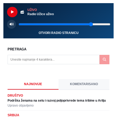
UŽIVO
Radio Užice uživo
OTVORI RADIO STRANICU
PRETRAGA
NAJNOVIJE
KOMENTARISANO
DRUŠTVO
Podrška ženama na selu i razvoj poljoprivrede tema tribine u Arilju
Upravo objavljeno
SRBIJA