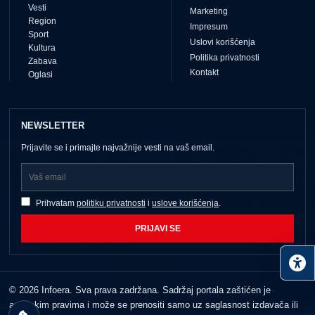
Vesti
Marketing
Region
Impresum
Sport
Uslovi korišćenja
Kultura
Politika privatnosti
Zabava
Kontakt
Oglasi
NEWSLETTER
Prijavite se i primajte najvažnije vesti na vaš email.
Prihvatam
politiku privatnosti
i
uslove korišćenja
.
PRIJAVI SE
© 2026 Infoera. Sva prava zadržana. Sadržaj portala zaštićen je
autorskim pravima i može se prenositi samo uz saglasnost izdavača ili