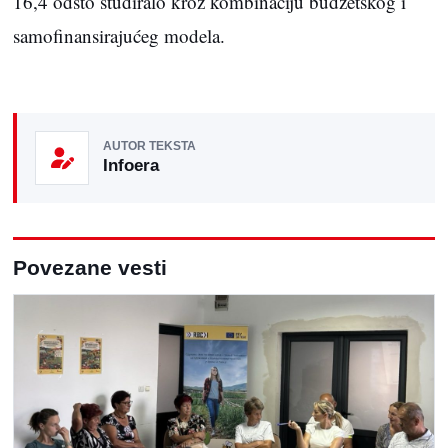
16,4 odsto studiralo kroz kombinaciju budžetskog i
samofinansirajućeg modela.
AUTOR TEKSTA
Infoera
Povezane vesti