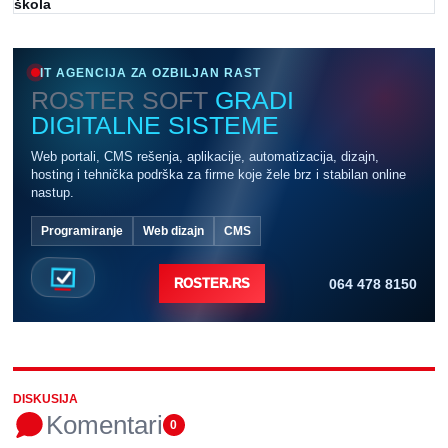
škola
IT AGENCIJA ZA OZBILJAN RAST
ROSTER SOFT
GRADI
DIGITALNE SISTEME
Web portali, CMS rešenja, aplikacije, automatizacija, dizajn,
hosting i tehnička podrška za firme koje žele brz i stabilan online
nastup.
Programiranje
Web dizajn
CMS
064 478 8150
ROSTER.RS
DISKUSIJA
Komentari
0