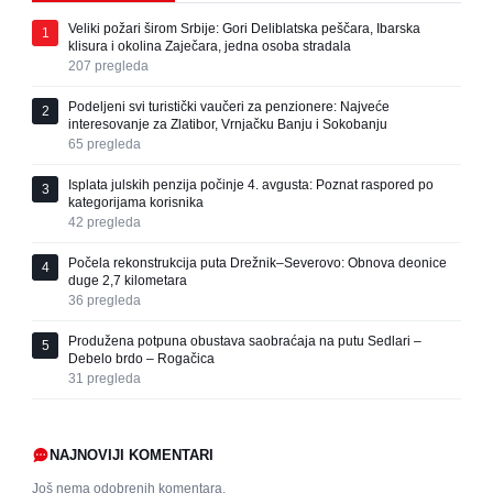
Veliki požari širom Srbije: Gori Deliblatska peščara, Ibarska
1
klisura i okolina Zaječara, jedna osoba stradala
207
pregleda
Podeljeni svi turistički vaučeri za penzionere: Najveće
2
interesovanje za Zlatibor, Vrnjačku Banju i Sokobanju
65
pregleda
Isplata julskih penzija počinje 4. avgusta: Poznat raspored po
3
kategorijama korisnika
42
pregleda
Počela rekonstrukcija puta Drežnik–Severovo: Obnova deonice
4
duge 2,7 kilometara
36
pregleda
Produžena potpuna obustava saobraćaja na putu Sedlari –
5
Debelo brdo – Rogačica
31
pregleda
NAJNOVIJI KOMENTARI
Još nema odobrenih komentara.