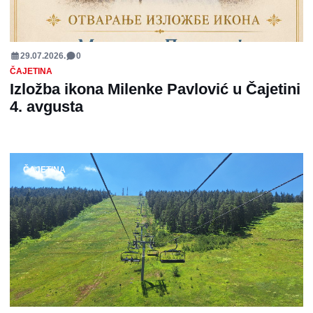
29.07.2026.
0
ČAJETINA
Izložba ikona Milenke Pavlović u Čajetini
4. avgusta
ČAJETINA