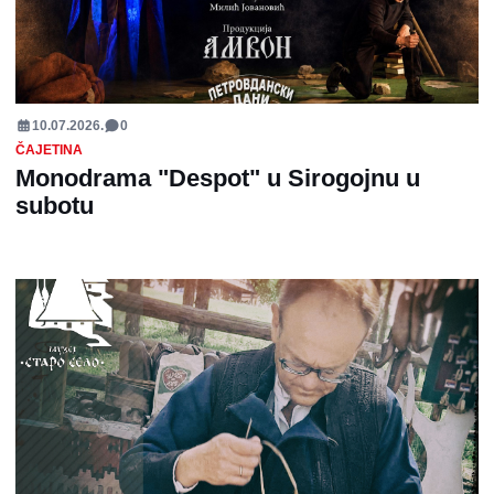
10.07.2026.
0
ČAJETINA
Monodrama "Despot" u Sirogojnu u
subotu
ČAJETINA