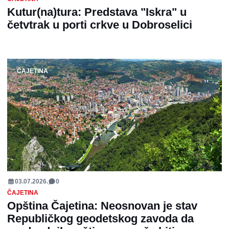
Kutur(na)tura: Predstava "Iskra" u
četvtrak u porti crkve u Dobroselici
ČAJETINA
03.07.2026.
0
ČAJETINA
Opština Čajetina: Neosnovan je stav
Republičkog geodetskog zavoda da