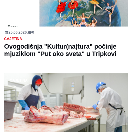
25.06.2026.
0
ČAJETINA
Ovogodišnja "Kultur(na)tura" počinje
mjuziklom "Put oko sveta" u Tripkovi
ČAJETINA