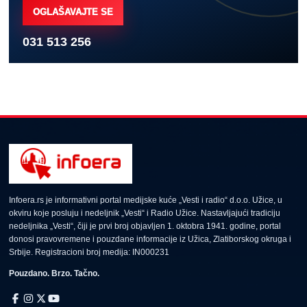
OGLAŠAVAJTE SE
031 513 256
Infoera.rs je informativni portal medijske kuće „Vesti i radio“ d.o.o. Užice, u
okviru koje posluju i nedeljnik „Vesti“ i Radio Užice. Nastavljajući tradiciju
nedeljnika „Vesti“, čiji je prvi broj objavljen 1. oktobra 1941. godine, portal
donosi pravovremene i pouzdane informacije iz Užica, Zlatiborskog okruga i
Srbije. Registracioni broj medija: IN000231
Pouzdano. Brzo. Tačno.