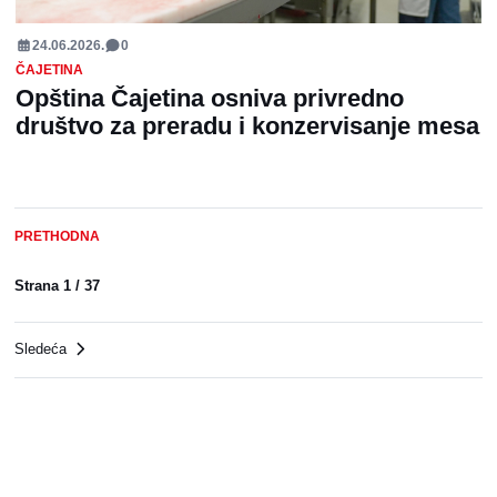
24.06.2026.
0
ČAJETINA
Opština Čajetina osniva privredno
društvo za preradu i konzervisanje mesa
PRETHODNA
Strana
1
/
37
Sledeća