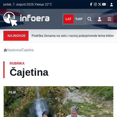
petak, 7. avgust 2026.
Ужице
22°C
LAT
ЋИР
NAJNOVIJE
Podrška ženama na selu i razvoj poljoprivrede tema tribine u 
Naslovna
/
Čajetina
RUBRIKA
Čajetina
FILM