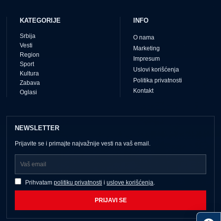
KATEGORIJE
INFO
Srbija
O nama
Vesti
Marketing
Region
Impresum
Sport
Uslovi korišćenja
Kultura
Politika privatnosti
Zabava
Kontakt
Oglasi
NEWSLETTER
Prijavite se i primajte najvažnije vesti na vaš email.
Prihvatam
politiku privatnosti
i
uslove korišćenja
.
PRIJAVI SE