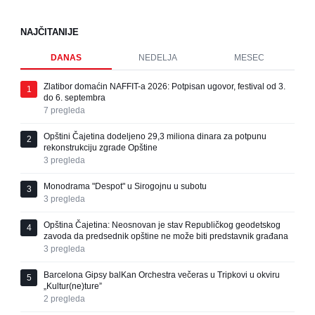
NAJČITANIJE
DANAS
NEDELJA
MESEC
Zlatibor domaćin NAFFIT-a 2026: Potpisan ugovor, festival od 3.
1
do 6. septembra
7
pregleda
Opštini Čajetina dodeljeno 29,3 miliona dinara za potpunu
2
rekonstrukciju zgrade Opštine
3
pregleda
Monodrama "Despot" u Sirogojnu u subotu
3
3
pregleda
Opština Čajetina: Neosnovan je stav Republičkog geodetskog
4
zavoda da predsednik opštine ne može biti predstavnik građana
3
pregleda
Barcelona Gipsy balKan Orchestra večeras u Tripkovi u okviru
5
„Kultur(ne)ture”
2
pregleda