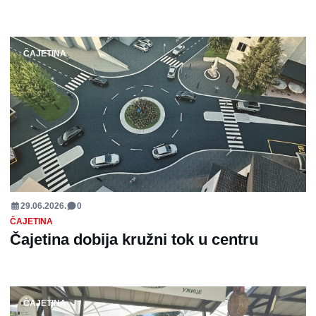
ČAJETINA
29.06.2026.
0
ČAJETINA
Čajetina dobija kružni tok u centru
ČAJETINA