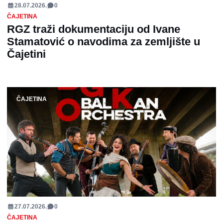
28.07.2026.
0
ČAJETINA
RGZ traži dokumentaciju od Ivane
Stamatović o navodima za zemljište u
Čajetini
ČAJETINA
27.07.2026.
0
ČAJETINA