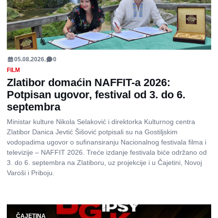
05.08.2026.
0
FILM
Zlatibor domaćin NAFFIT-a 2026:
Potpisan ugovor, festival od 3. do 6.
septembra
Ministar kulture Nikola Selaković i direktorka Kulturnog centra
Zlatibor Danica Jevtić Šišović potpisali su na Gostiljskim
vodopadima ugovor o sufinansiranju Nacionalnog festivala filma i
televizije – NAFFIT 2026. Treće izdanje festivala biće održano od
3. do 6. septembra na Zlatiboru, uz projekcije i u Čajetini, Novoj
Varoši i Priboju.
ČAJETINA