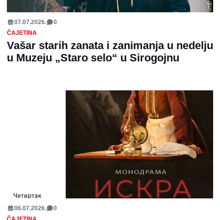
07.07.2026.
0
ČAJETINA
Vašar starih zanata i zanimanja u nedelju
u Muzeju „Staro selo“ u Sirogojnu
ČAJETINA
06.07.2026.
0
ČAJETINA