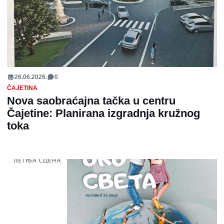
26.06.2026.
0
ČAJETINA
Nova saobraćajna tačka u centru
Čajetine: Planirana izgradnja kružnog
toka
ČAJETINA