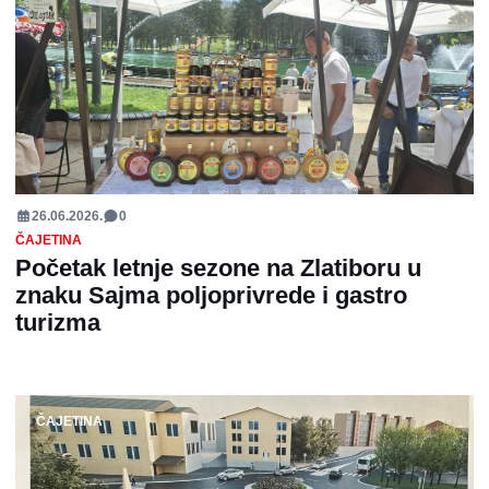
26.06.2026.
0
ČAJETINA
Početak letnje sezone na Zlatiboru u
znaku Sajma poljoprivrede i gastro
turizma
ČAJETINA