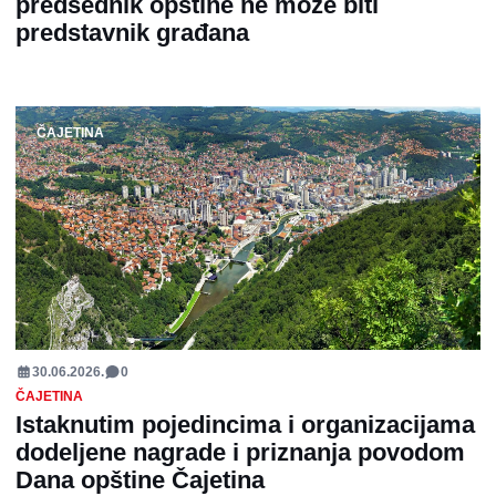
predsednik opštine ne može biti
predstavnik građana
ČAJETINA
30.06.2026.
0
ČAJETINA
Istaknutim pojedincima i organizacijama
dodeljene nagrade i priznanja povodom
Dana opštine Čajetina