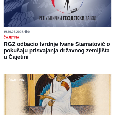
30.07.2026.
0
ČAJETINA
RGZ odbacio tvrdnje Ivane Stamatović o
pokušaju prisvajanja državnog zemljišta
u Čajetini
ČAJETINA