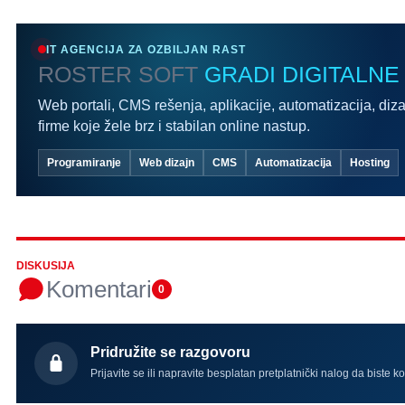
IT AGENCIJA ZA OZBILJAN RAST
ROSTER SOFT
GRADI DIGITALNE
Web portali, CMS rešenja, aplikacije, automatizacija, diza
firme koje žele brz i stabilan online nastup.
Programiranje
Web dizajn
CMS
Automatizacija
Hosting
DISKUSIJA
Komentari
0
Pridružite se razgovoru
Prijavite se ili napravite besplatan pretplatnički nalog da biste k