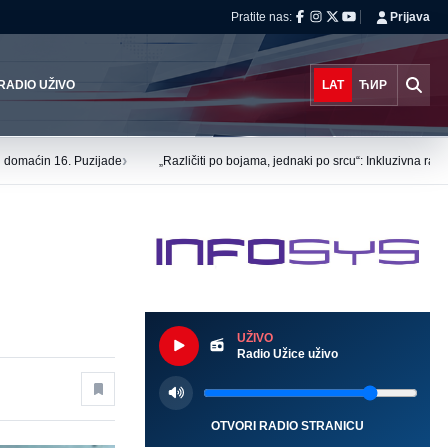
Pratite nas:
Prijava
RADIO UŽIVO
LAT
ЋИР
›
tu domaćin 16. Puzijade
„Različiti po bojama, jednaki po srcu“: Inkluzivna ra
UŽIVO
Radio Užice uživo
OTVORI RADIO STRANICU