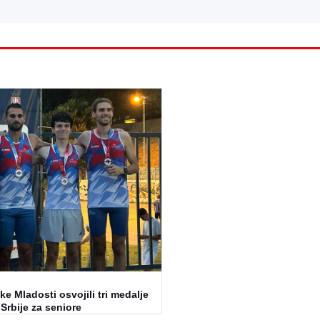
čke Mladosti osvojili tri medalje
Srbije za seniore