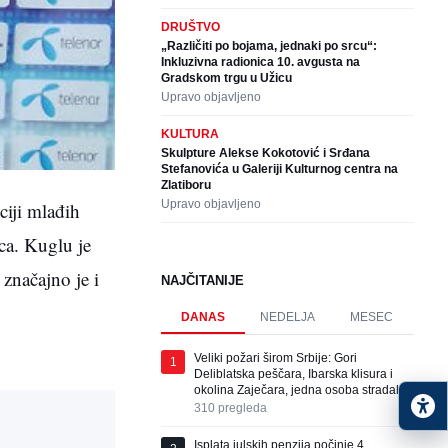
DRUŠTVO
„Različiti po bojama, jednaki po srcu“:
Inkluzivna radionica 10. avgusta na
Gradskom trgu u Užicu
Upravo objavljeno
KULTURA
Skulpture Alekse Kokotović i Srđana
Stefanovića u Galeriji Kulturnog centra na
Zlatiboru
Upravo objavljeno
ciji mlađih
ica. Kuglu je
 značajno je i
NAJČITANIJE
DANAS
NEDELJA
MESEC
Veliki požari širom Srbije: Gori
1
Deliblatska peščara, Ibarska klisura i
okolina Zaječara, jedna osoba stradala
310
pregleda
Isplata julskih penzija počinje 4.