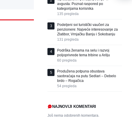
2
avgusta: Poznat raspored po
kategorijama korisnika
135
pregleda
Podeljeni svi turistički vaučeri za
3
penzionere: Najveće interesovanje za
Zlatibor, Vrnjačku Banju i Sokobanju
131
pregleda
Podrška ženama na selu i razvoj
4
poljoprivrede tema tribine u Arilju
60
pregleda
Produžena potpuna obustava
5
saobraćaja na putu Sedlari – Debelo
brdo – Rogačica
54
pregleda
NAJNOVIJI KOMENTARI
Još nema odobrenih komentara.