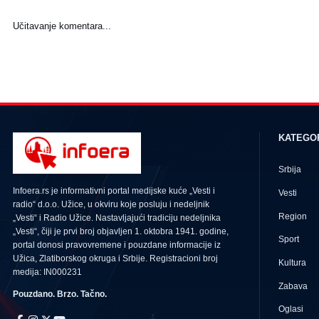
Učitavanje komentara...
KATEGO
Srbija
Infoera.rs je informativni portal medijske kuće „Vesti i
Vesti
radio“ d.o.o. Užice, u okviru koje posluju i nedeljnik
Region
„Vesti“ i Radio Užice. Nastavljajući tradiciju nedeljnika
„Vesti“, čiji je prvi broj objavljen 1. oktobra 1941. godine,
Sport
portal donosi pravovremene i pouzdane informacije iz
Užica, Zlatiborskog okruga i Srbije. Registracioni broj
Kultura
medija: IN000231
Zabava
Pouzdano. Brzo. Tačno.
Oglasi