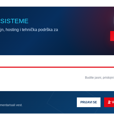
 SISTEME
jn, hosting i tehnička podrška za
Budite jasni, pristojni
PRIJAVI SE
omentarisali vest.