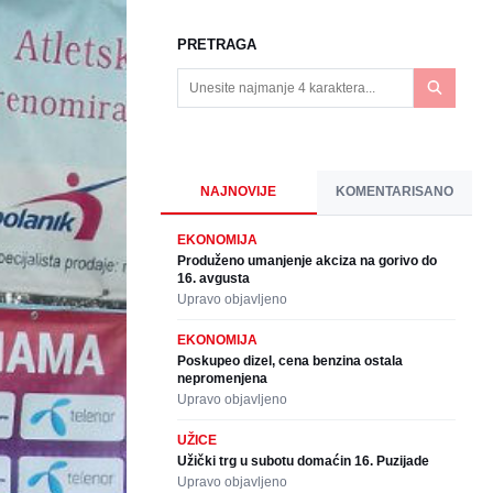
PRETRAGA
NAJNOVIJE
KOMENTARISANO
EKONOMIJA
Produženo umanjenje akciza na gorivo do
16. avgusta
Upravo objavljeno
EKONOMIJA
Poskupeo dizel, cena benzina ostala
nepromenjena
Upravo objavljeno
UŽICE
Užički trg u subotu domaćin 16. Puzijade
Upravo objavljeno