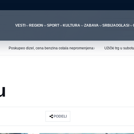
VESTI
REGION
SPORT
KULTURA
ZABAVA
SRBIJA
OGLASI
›
Poskupeo dizel, cena benzina ostala nepromenjena
Užički trg u subo
u
PODELI