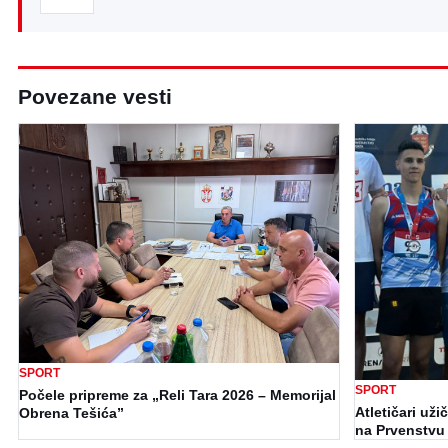
Povezane vesti
SPORT
SPORT
Počele pripreme za „Reli Tara 2026 – Memorijal
Atletičari uži
Obrena Tešića”
na Prvenstvu 