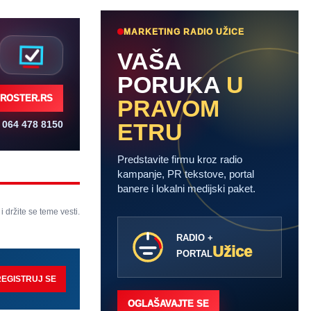
MARKETING RADIO UŽICE
VAŠA
PORUKA
U
ROSTER.RS
PRAVOM
064 478 8150
ETRU
Predstavite firmu kroz radio
kampanje, PR tekstove, portal
banere i lokalni medijski paket.
 i držite se teme vesti.
RADIO +
Užice
PORTAL
REGISTRUJ SE
OGLAŠAVAJTE SE