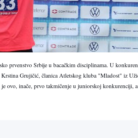
sko prvenstvo Srbije u bacačkim disciplinama. U konkuren
e Krstina Grujičić, članica Atletskog kluba "Mladost" iz Už
 je ovo, inače, prvo takmičenje u juniorskoj konkurenciji, a