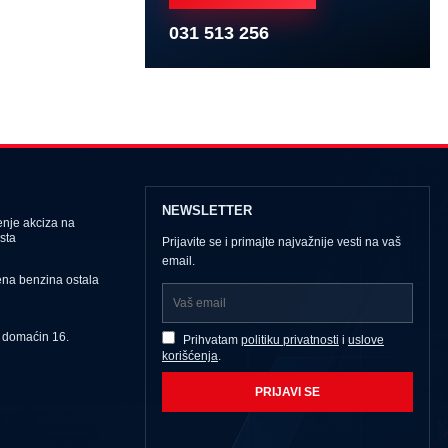
031 513 256
NEWSLETTER
nje akciza na
sta
Prijavite se i primajte najvažnije vesti na vaš
email.
ena benzina ostala
u domaćin 16.
Prihvatam
politiku privatnosti
i
uslove
korišćenja
.
PRIJAVI SE