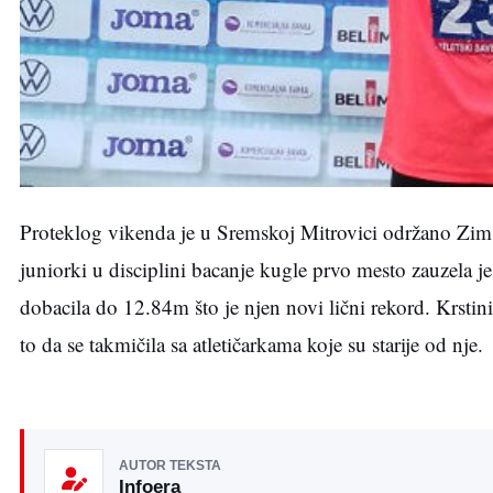
Proteklog vikenda je u Sremskoj Mitrovici održano Zim
juniorki u disciplini bacanje kugle prvo mesto zauzela j
dobacila do 12.84m što je njen novi lični rekord. Krstini
to da se takmičila sa atletičarkama koje su starije od nje.
AUTOR TEKSTA
Infoera