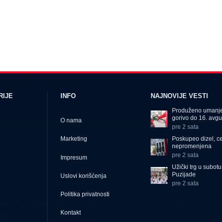
RIJE
INFO
NAJNOVIJE VESTI
Produženo umanje
gorivo do 16. avgu
O nama
pre 2 sata
Poskupeo dizel, c
Marketing
nepromenjena
pre 2 sata
Impresum
Užički trg u subot
Puzijade
Uslovi korišćenja
pre 2 sata
Politika privatnosti
Kontakt