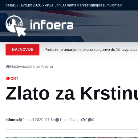
petak, 7. avgust 2026.
Ужице
34°C
O nama
Marketing
Impresum
Kontakt
›
NAJNOVIJE
Produženo umanjenje akciza na gorivo do 16. avgusta
Naslovna
/
Zlato za Krstinu
SPORT
Zlato za Krstin
Infoera
9. mart 2020. 07:14
1
min čitanja
0
0