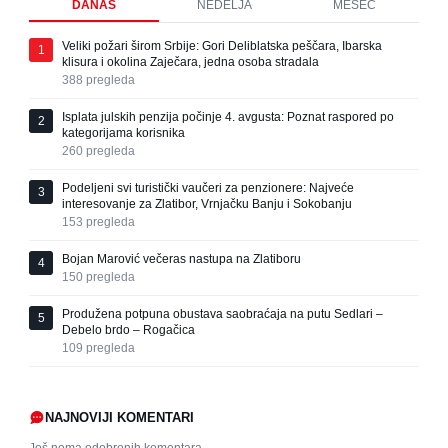
DANAS
NEDELJA
MESEC
Veliki požari širom Srbije: Gori Deliblatska peščara, Ibarska
1
klisura i okolina Zaječara, jedna osoba stradala
388
pregleda
Isplata julskih penzija počinje 4. avgusta: Poznat raspored po
2
kategorijama korisnika
260
pregleda
Podeljeni svi turistički vaučeri za penzionere: Najveće
3
interesovanje za Zlatibor, Vrnjačku Banju i Sokobanju
153
pregleda
Bojan Marović večeras nastupa na Zlatiboru
4
150
pregleda
Produžena potpuna obustava saobraćaja na putu Sedlari –
5
Debelo brdo – Rogačica
109
pregleda
NAJNOVIJI KOMENTARI
Još nema odobrenih komentara.