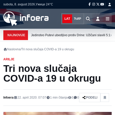
subota, 8. avgust 2026.
Ужице
24°C
LAT
ЋИР
›
NAJNOVIJE
Jedinstvo Putevi ubedljivo protiv Drine: Užičani slavili 5:1
Naslovna
/
Tri nova slučaja COVID-a 19 u okrugu
ARILJE
Tri nova slučaja
COVID-a 19 u okrugu
Infoera
22. april 2020. 07:07
1
min čitanja
3
0
PODELI