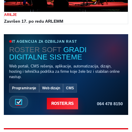
ARILJE
Završen 17. po redu ARLEMM
IT AGENCIJA ZA OZBILJAN RAST
ROSTER SOFT
GRADI
DIGITALNE SISTEME
Web portali, CMS rešenja, aplikacije, automatizacija, dizajn,
hosting i tehnička podrška za firme koje žele brz i stabilan online
nastup.
Programiranje
Web dizajn
CMS
064 478 8150
ROSTER.RS