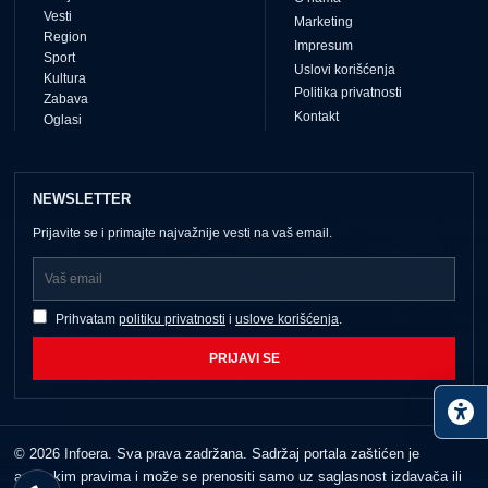
Vesti
Marketing
Region
Impresum
Sport
Uslovi korišćenja
Kultura
Politika privatnosti
Zabava
Kontakt
Oglasi
NEWSLETTER
Prijavite se i primajte najvažnije vesti na vaš email.
Prihvatam
politiku privatnosti
i
uslove korišćenja
.
PRIJAVI SE
© 2026 Infoera. Sva prava zadržana. Sadržaj portala zaštićen je
autorskim pravima i može se prenositi samo uz saglasnost izdavača ili