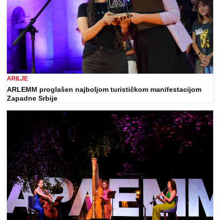
ARILJE
ARLEMM proglašen najboljom turističkom manifestacijom
Zapadne Srbije