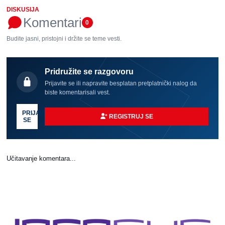
DISKUSIJA
Komentari
0
Budite jasni, pristojni i držite se teme vesti.
Pridružite se razgovoru
Prijavite se ili napravite besplatan pretplatnički nalog da
biste komentarisali vest.
PRIJAVI
REGISTRUJ SE
SE
Učitavanje komentara...