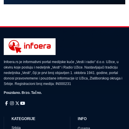
Infoera.rs je informativni portal medijske kuće „Vesti i radio“ d.o.o. Užice, u
okviru koje posluju i nedeljnik „Vesti“ i Radio Užice. Nastavljajući tradiciju
nedeljnika „Vesti“, čiji je prvi broj objavljen 1. oktobra 1941. godine, portal
donosi pravovremene i pouzdane informacije iz Užica, Zlatiborskog okruga i
Srbije. Registracioni broj medija: IN000231
Pouzdano. Brzo. Tačno.
KATEGORIJE
INFO
Srbija
O nama