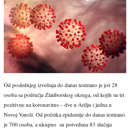
Od poslednjeg izveštaja do danas testirano je još 28
osoba sa područja Zlatiborskog okruga, od kojih su tri
pozitivne na koronavirus – dve u Arilju i jedna u
Novoj Varoši. Od početka epidemije do danas testirano
je 700 osoba, a ukupno su potvrđena 83 slučaja