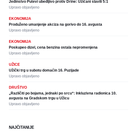
Jedinstvo Putevi ubedljivo protiv Drine: Užičani slavili 5:1
Upravo objavljeno
EKONOMIJA
Produženo umanjenje akciza na gorivo do 16. avgusta
Upravo objavljeno
EKONOMIJA
Poskupeo dizel, cena benzina ostala nepromenjena
Upravo objavljeno
UŽICE
Užički trg u subotu domaćin 16. Puzijade
Upravo objavljeno
DRUŠTVO
„Različiti po bojama, jednaki po srcu“: Inkluzivna radionica 10.
avgusta na Gradskom trgu u Užicu
Upravo objavljeno
NAJČITANIJE