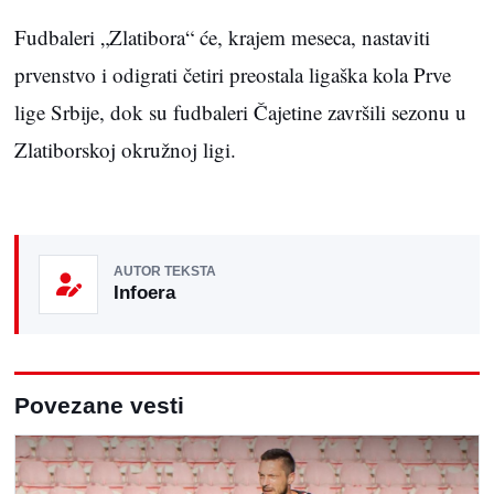
Fudbaleri „Zlatibora“ će, krajem meseca, nastaviti
prvenstvo i odigrati četiri preostala ligaška kola Prve
lige Srbije, dok su fudbaleri Čajetine završili sezonu u
Zlatiborskoj okružnoj ligi.
AUTOR TEKSTA
Infoera
Povezane vesti