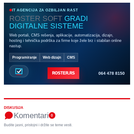
IT AGENCIJA ZA OZBILJAN RAST
ROSTER SOFT
GRADI
DIGITALNE SISTEME
Web portali, CMS rešenja, aplikacije, automatizacija, dizajn,
hosting i tehnička podrška za firme koje žele brz i stabilan online
nastup.
Programiranje
Web dizajn
CMS
064 478 8150
ROSTER.RS
DISKUSIJA
Komentari
0
Budite jasni, pristojni i držite se teme vesti.