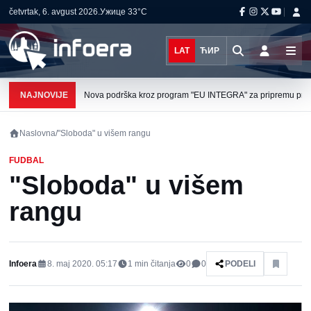
četvrtak, 6. avgust 2026.
Ужице
33°C
LAT
ЋИР
NAJNOVIJE
Nova podrška kroz program "EU INTEGRA" za pripremu projek
Naslovna
/
"Sloboda" u višem rangu
FUDBAL
"Sloboda" u višem
rangu
Infoera
8. maj 2020. 05:17
1
min čitanja
0
0
PODELI