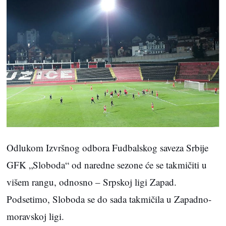
Odlukom Izvršnog odbora Fudbalskog saveza Srbije
GFK „Sloboda“ od naredne sezone će se takmičiti u
višem rangu, odnosno – Srpskoj ligi Zapad.
Podsetimo, Sloboda se do sada takmičila u Zapadno-
moravskoj ligi.