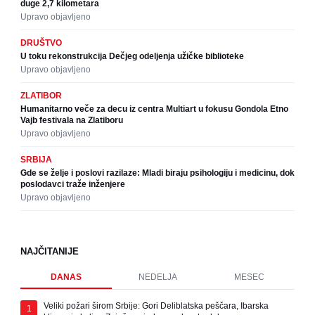
duge 2,7 kilometara
Upravo objavljeno
DRUŠTVO
U toku rekonstrukcija Dečjeg odeljenja užičke biblioteke
Upravo objavljeno
ZLATIBOR
Humanitarno veče za decu iz centra Multiart u fokusu Gondola Etno
Vajb festivala na Zlatiboru
Upravo objavljeno
SRBIJA
Gde se želje i poslovi razilaze: Mladi biraju psihologiju i medicinu, dok
poslodavci traže inženjere
Upravo objavljeno
NAJČITANIJE
DANAS
NEDELJA
MESEC
Veliki požari širom Srbije: Gori Deliblatska peščara, Ibarska
1