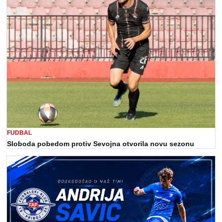
FUDBAL
Sloboda pobedom protiv Sevojna otvorila novu sezonu