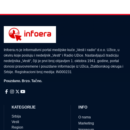
Infoera.rs je informativni portal medijske kuće „Vesti i radio“ d.o.o. Užice, u
okviru koje posluju i nedeljnik „Vesti“ i Radio Užice. Nastavljajući tradiciju
nedeljnika „Vesti“, čiji je prvi broj objavljen 1. oktobra 1941. godine, portal
donosi pravovremene i pouzdane informacije iz Užica, Zlatiborskog okruga i
Srbije. Registracioni broj medija: IN000231
Pouzdano. Brzo. Tačno.
KATEGORIJE
INFO
Srbija
O nama
Vesti
Marketing
Region
Impresum