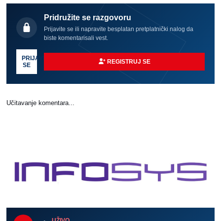
Pridružite se razgovoru
Prijavite se ili napravite besplatan pretplatnički nalog da
biste komentarisali vest.
PRIJAVI
REGISTRUJ SE
SE
Učitavanje komentara...
UŽIVO