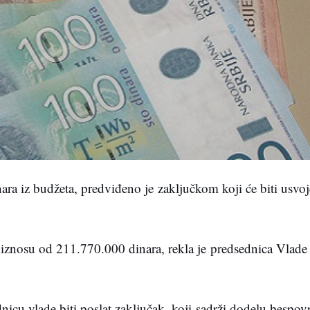
ara iz budžeta, predviđeno je zaključkom koji će biti usvoj
m iznosu od 211.770.000 dinara, rekla je predsednica Vlad
dnicu vlade biti poslat zaključak, koji sadrži dodelu bespo