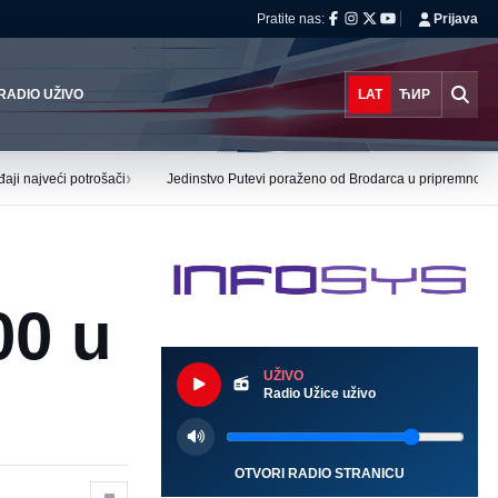
Pratite nas:
Prijava
RADIO UŽIVO
LAT
ЋИР
›
aji najveći potrošači
Jedinstvo Putevi poraženo od Brodarca u pripremnoj ut
00 u
UŽIVO
Radio Užice uživo
OTVORI RADIO STRANICU