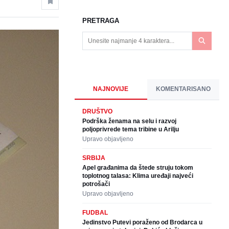
PRETRAGA
NAJNOVIJE
KOMENTARISANO
DRUŠTVO
Podrška ženama na selu i razvoj
poljoprivrede tema tribine u Arilju
Upravo objavljeno
SRBIJA
Apel građanima da štede struju tokom
toplotnog talasa: Klima uređaji najveći
potrošači
Upravo objavljeno
FUDBAL
Jedinstvo Putevi poraženo od Brodarca u