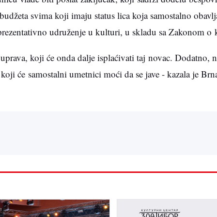
 budžeta svima koji imaju status lica koja samostalno obavl
 reprezentativno udruženje u kulturi, u skladu sa Zakonom o k
ouprava, koji će onda dalje isplaćivati taj novac. Dodatno, 
koji će samostalni umetnici moći da se jave - kazala je Brn