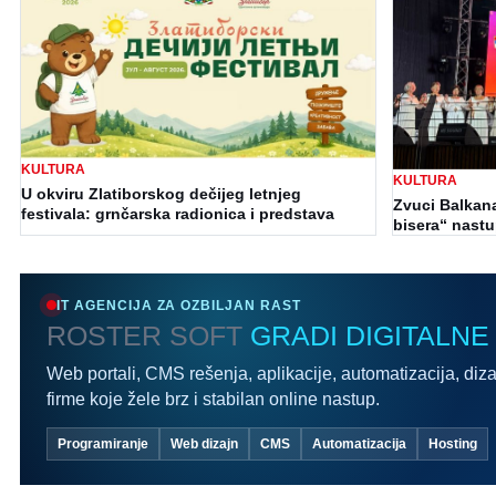
KULTURA
KULTURA
U okviru Zlatiborskog dečijeg letnjeg
Zvuci Balkan
festivala: grnčarska radionica i predstava
bisera“ nastu
IT AGENCIJA ZA OZBILJAN RAST
ROSTER SOFT
GRADI DIGITALNE
Web portali, CMS rešenja, aplikacije, automatizacija, diza
firme koje žele brz i stabilan online nastup.
Programiranje
Web dizajn
CMS
Automatizacija
Hosting