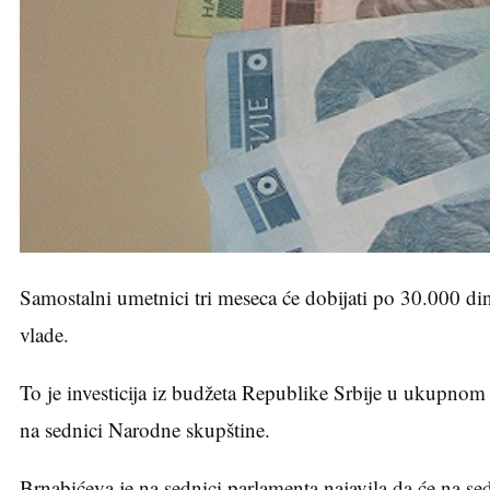
Samostalni umetnici tri meseca će dobijati po 30.000 din
vlade.
To je investicija iz budžeta Republike Srbije u ukupno
na sednici Narodne skupštine.
Brnabićeva je na sednici parlamenta najavila da će na se