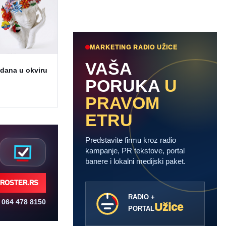
MARKETING RADIO UŽICE
VAŠA
 dana u okviru
PORUKA
U
PRAVOM
ETRU
Predstavite firmu kroz radio
kampanje, PR tekstove, portal
banere i lokalni medijski paket.
ROSTER.RS
RADIO +
064 478 8150
Užice
PORTAL