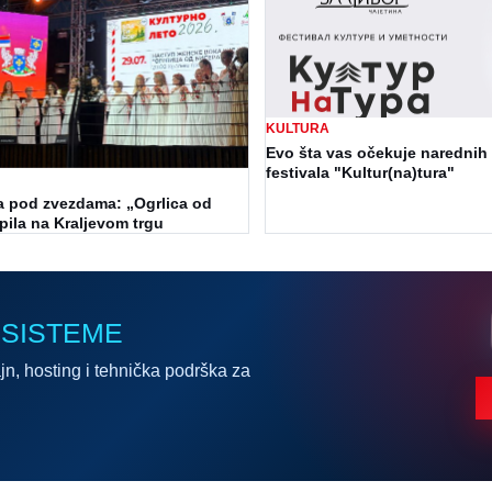
KULTURA
Evo šta vas očekuje narednih
festivala "Kultur(na)tura"
a pod zvezdama: „Ogrlica od
pila na Kraljevom trgu
 SISTEME
jn, hosting i tehnička podrška za