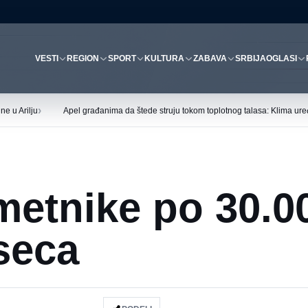
VESTI
REGION
SPORT
KULTURA
ZABAVA
SRBIJA
OGLASI
›
ne u Arilju
Apel građanima da štede struju tokom toplotnog talasa: Klima uređ
etnike po 30.0
seca