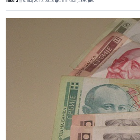
Infoera
8. maj 2020. 05:16
1
min čitanja
0
0