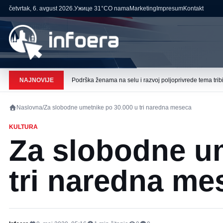
četvrtak, 6. avgust 2026.
Ужице
31°C
O nama
Marketing
Impresum
Kontakt
NAJNOVIJE
Podrška ženama na selu i razvoj poljoprivrede tema tribi
Naslovna
/
Za slobodne umetnike po 30.000 u tri naredna meseca
KULTURA
Za slobodne um
tri naredna me