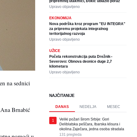
pripremnoj utakmici, Đokić ublažio poraz
Upravo objavljeno
EKONOMIJA
Nova podrška kroz program "EU INTEGRA"
za pripremu projekata integralnog
teritorijalnog razvoja
Upravo objavljeno
UŽICE
Počela rekonstrukcija puta Drežnik–
Severovo: Obnova deonice duge 2,7
kilometara
Upravo objavljeno
en na sednici
NAJČITANIJE
DANAS
NEDELJA
MESEC
e Ana Brnabić
Veliki požari širom Srbije: Gori
1
Deliblatska peščara, Ibarska klisura i
okolina Zaječara, jedna osoba stradala
vratne pomoći u
131
pregleda