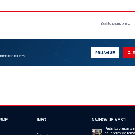
Budite jasni, pristojni
PRIJAVI SE
omentarisali vest.
RIJE
INFO
NAJNOVIJE VESTI
Podrška ženama na
poljoprivrede tema 
O nama