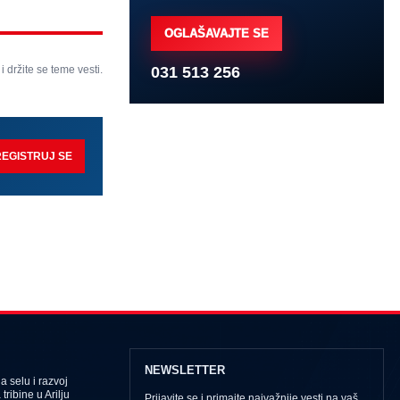
OGLAŠAVAJTE SE
031 513 256
 i držite se teme vesti.
REGISTRUJ SE
NEWSLETTER
 selu i razvoj
tribine u Arilju
Prijavite se i primajte najvažnije vesti na vaš