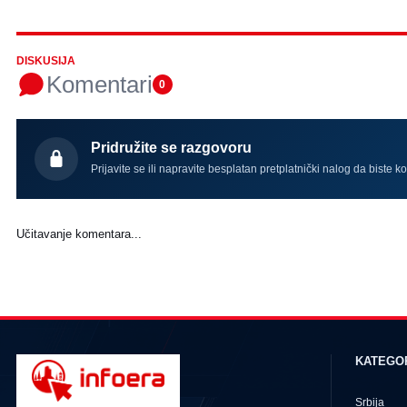
DISKUSIJA
Komentari
0
Pridružite se razgovoru
Prijavite se ili napravite besplatan pretplatnički nalog da biste k
Učitavanje komentara...
KATEGO
Srbija