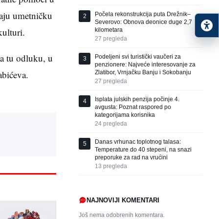
jaju umetničku
Počela rekonstrukcija puta Drežnik–
2
Severovo: Obnova deonice duge 2,7
ulturi.
kilometara
27
pregleda
na tu odluku, u
Podeljeni svi turistički vaučeri za
3
penzionere: Najveće interesovanje za
abićeva.
Zlatibor, Vrnjačku Banju i Sokobanju
27
pregleda
Isplata julskih penzija počinje 4.
4
avgusta: Poznat raspored po
kategorijama korisnika
24
pregleda
Danas vrhunac toplotnog talasa:
5
Temperature do 40 stepeni, na snazi
preporuke za rad na vrućini
13
pregleda
NAJNOVIJI KOMENTARI
Još nema odobrenih komentara.