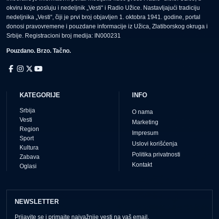
okviru koje posluju i nedeljnik „Vesti“ i Radio Užice. Nastavljajući tradiciju
nedeljnika „Vesti“, čiji je prvi broj objavljen 1. oktobra 1941. godine, portal
donosi pravovremene i pouzdane informacije iz Užica, Zlatiborskog okruga i
Srbije. Registracioni broj medija: IN000231
Pouzdano. Brzo. Tačno.
KATEGORIJE
INFO
Srbija
O nama
Vesti
Marketing
Region
Impresum
Sport
Uslovi korišćenja
Kultura
Politika privatnosti
Zabava
Kontakt
Oglasi
NEWSLETTER
Prijavite se i primajte najvažnije vesti na vaš email.