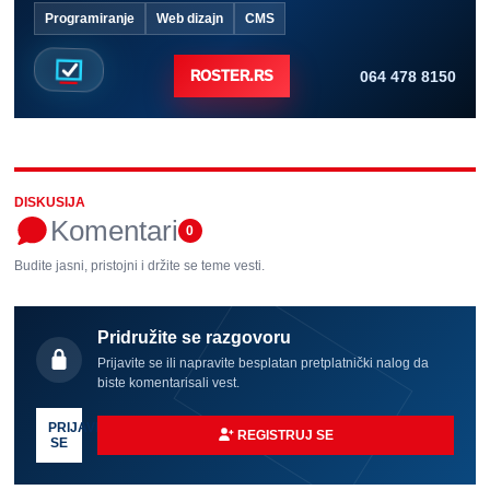
Programiranje
Web dizajn
CMS
064 478 8150
ROSTER.RS
DISKUSIJA
Komentari
0
Budite jasni, pristojni i držite se teme vesti.
Pridružite se razgovoru
Prijavite se ili napravite besplatan pretplatnički nalog da
biste komentarisali vest.
PRIJAVI
REGISTRUJ SE
SE