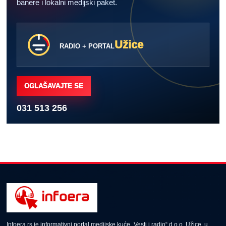
banere i lokalni medijski paket.
Užice
RADIO + PORTAL
OGLAŠAVAJTE SE
031 513 256
Infoera.rs je informativni portal medijske kuće „Vesti i radio“ d.o.o. Užice, u