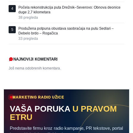
Počela rekonstrukcija puta Drežnik–Severovo: Obnova deonice
4
duge 2,7 kilometara
38
pregleda
Produžena potpuna obustava saobraćaja na putu Sedlari –
5
Debelo brdo – Rogačica
33
pregleda
NAJNOVIJI KOMENTARI
Još nema odobrenih komentara.
MARKETING RADIO UŽICE
VAŠA PORUKA
U PRAVOM
ETRU
Predstavite firmu kroz radio kampanje, PR tekstove, portal