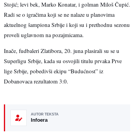
Stojić; levi bek, Marko Konatar, i golman Miloš Čupić.
Radi se o igračima koji se ne nalaze u planovima
aktuelnog šampiona Srbije i koji su i prethodnu sezonu
proveli uglavnom na pozajmicama.
Inače, fudbaleri Zlatibora, 20. juna plasirali su se u
Superligu Srbije, kada su osvojili titulu prvaka Prve
lige Srbije, pobedivši ekipu “Budućnost” iz
Dobanovaca rezultatom 3:0.
AUTOR TEKSTA
Infoera