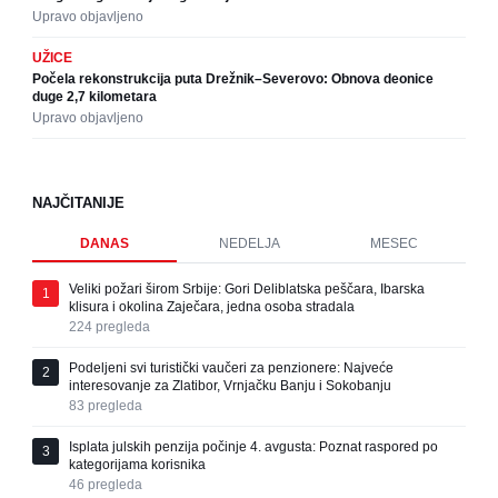
Upravo objavljeno
UŽICE
Počela rekonstrukcija puta Drežnik–Severovo: Obnova deonice
duge 2,7 kilometara
Upravo objavljeno
NAJČITANIJE
DANAS
NEDELJA
MESEC
Veliki požari širom Srbije: Gori Deliblatska peščara, Ibarska
1
klisura i okolina Zaječara, jedna osoba stradala
224
pregleda
Podeljeni svi turistički vaučeri za penzionere: Najveće
2
interesovanje za Zlatibor, Vrnjačku Banju i Sokobanju
83
pregleda
Isplata julskih penzija počinje 4. avgusta: Poznat raspored po
3
kategorijama korisnika
46
pregleda