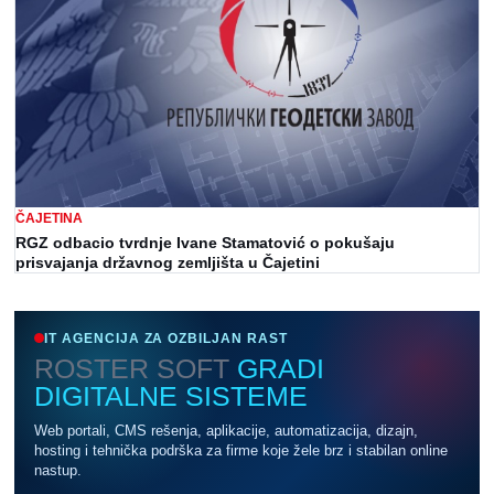
ČAJETINA
RGZ odbacio tvrdnje Ivane Stamatović o pokušaju
prisvajanja državnog zemljišta u Čajetini
IT AGENCIJA ZA OZBILJAN RAST
ROSTER SOFT
GRADI
DIGITALNE SISTEME
Web portali, CMS rešenja, aplikacije, automatizacija, dizajn,
hosting i tehnička podrška za firme koje žele brz i stabilan online
nastup.