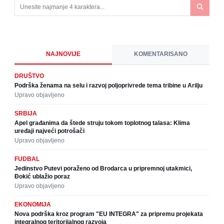
NAJNOVIJE
KOMENTARISANO
DRUŠTVO
Podrška ženama na selu i razvoj poljoprivrede tema tribine u Arilju
Upravo objavljeno
SRBIJA
Apel građanima da štede struju tokom toplotnog talasa: Klima
uređaji najveći potrošači
Upravo objavljeno
FUDBAL
Jedinstvo Putevi poraženo od Brodarca u pripremnoj utakmici,
Đokić ublažio poraz
Upravo objavljeno
EKONOMIJA
Nova podrška kroz program "EU INTEGRA" za pripremu projekata
integralnog teritorijalnog razvoja