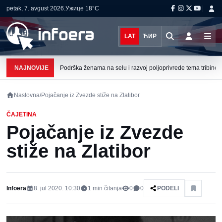
petak, 7. avgust 2026.
Ужице
18°C
LAT
ЋИР
NAJNOVIJE
Podrška ženama na selu i razvoj poljoprivrede tema tribine u 
Naslovna
/
Pojačanje iz Zvezde stiže na Zlatibor
ČAJETINA
Pojačanje iz Zvezde
stiže na Zlatibor
Infoera
8. jul 2020. 10:30
1
min čitanja
0
0
PODELI