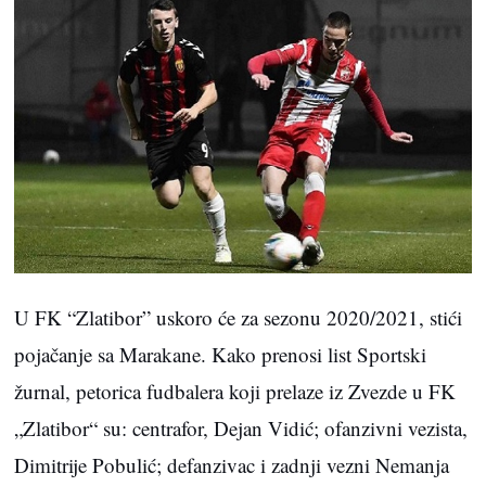
U FK “Zlatibor” uskoro će za sezonu 2020/2021, stići
pojačanje sa Marakane. Kako prenosi list Sportski
žurnal, petorica fudbalera koji prelaze iz Zvezde u FK
„Zlatibor“ su: centrafor, Dejan Vidić; ofanzivni vezista,
Dimitrije Pobulić; defanzivac i zadnji vezni Nemanja