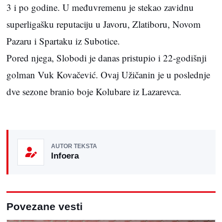
3 i po godine. U međuvremenu je stekao zavidnu
superligašku reputaciju u Javoru, Zlatiboru, Novom
Pazaru i Spartaku iz Subotice.
Pored njega, Slobodi je danas pristupio i 22-godišnji
golman Vuk Kovačević. Ovaj Užičanin je u poslednje
dve sezone branio boje Kolubare iz Lazarevca.
AUTOR TEKSTA
Infoera
Povezane vesti