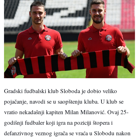
Gradski fudbalski klub Sloboda je dobio veliko
pojačanje, navodi se u saopštenju kluba. U klub se
vratio nekadašnji kapiten Milan Milanović. Ovaj 25-
godišnji fudbaler koji igra na poziciji štopera i
defanzivnog veznog igrača se vraća u Slobodu nakon