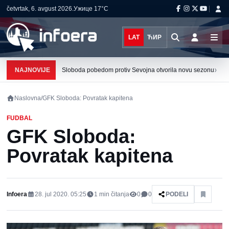
četvrtak, 6. avgust 2026.
Ужице
17°C
LAT
ЋИР
›
NAJNOVIJE
Sloboda pobedom protiv Sevojna otvorila novu sezonu
Naslovna
/
GFK Sloboda: Povratak kapitena
FUDBAL
GFK Sloboda:
Povratak kapitena
Infoera
28. jul 2020. 05:25
1
min čitanja
0
0
PODELI