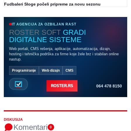
Fudbaleri Sloge počeli pripreme za novu sezonu
IT AGENCIJA ZA OZBILJAN RAST
ROSTER SOFT
GRADI
DIGITALNE SISTEME
Web portali, CMS rešenja, aplikacije, automatizacija, dizajn,
hosting i tehnička podrška za firme koje žele brz i stabilan online
nastup.
Programiranje
Web dizajn
CMS
064 478 8150
ROSTER.RS
DISKUSIJA
Komentari
0