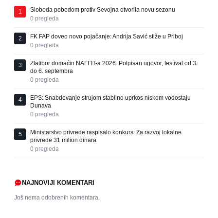
Sloboda pobedom protiv Sevojna otvorila novu sezonu
1
0
pregleda
FK FAP doveo novo pojačanje: Andrija Savić stiže u Priboj
2
0
pregleda
Zlatibor domaćin NAFFIT-a 2026: Potpisan ugovor, festival od 3.
3
do 6. septembra
0
pregleda
EPS: Snabdevanje strujom stabilno uprkos niskom vodostaju
4
Dunava
0
pregleda
Ministarstvo privrede raspisalo konkurs: Za razvoj lokalne
5
privrede 31 milion dinara
0
pregleda
NAJNOVIJI KOMENTARI
Još nema odobrenih komentara.