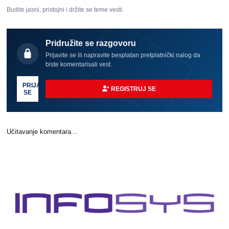
Budite jasni, pristojni i držite se teme vesti.
Pridružite se razgovoru
Prijavite se ili napravite besplatan pretplatnički nalog da
biste komentarisali vest.
PRIJAVI
REGISTRUJ SE
SE
Učitavanje komentara...