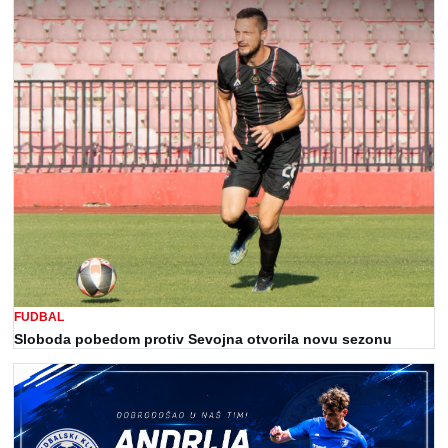
FUDBAL
Sloboda pobedom protiv Sevojna otvorila novu sezonu