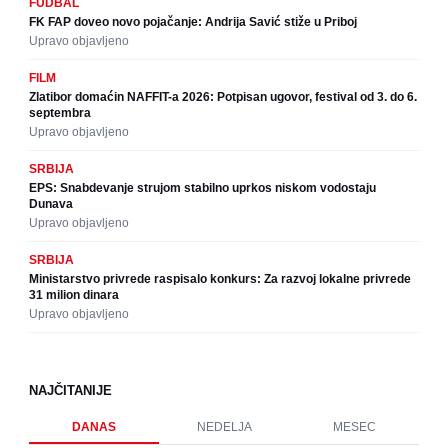
FUDBAL
FK FAP doveo novo pojačanje: Andrija Savić stiže u Priboj
Upravo objavljeno
FILM
Zlatibor domaćin NAFFIT-a 2026: Potpisan ugovor, festival od 3. do 6.
septembra
Upravo objavljeno
SRBIJA
EPS: Snabdevanje strujom stabilno uprkos niskom vodostaju
Dunava
Upravo objavljeno
SRBIJA
Ministarstvo privrede raspisalo konkurs: Za razvoj lokalne privrede
31 milion dinara
Upravo objavljeno
NAJČITANIJE
DANAS
NEDELJA
MESEC