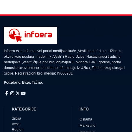
Infoera.rs je informativni portal medijske kuće „Vesti i radio“ d.o.o. Užice, u
okviru koje posluju i nedeljnik „Vesti“ i Radio Užice. Nastavljajući tradiciju
nedeljnika „Vesti“, čiji je prvi broj objavljen 1. oktobra 1941. godine, portal
donosi pravovremene i pouzdane informacije iz Užica, Zlatiborskog okruga i
Srbije. Registracioni broj medija: IN000231
Pouzdano. Brzo. Tačno.
KATEGORIJE
INFO
Srbija
O nama
Vesti
Marketing
Region