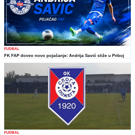
FUDBAL
FK FAP doveo novo pojačanje: Andrija Savić stiže u Priboj
FUDBAL