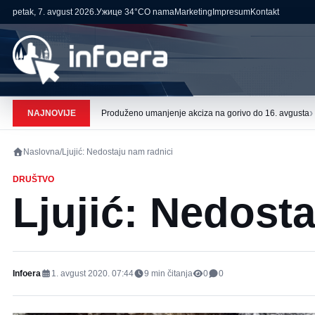
petak, 7. avgust 2026.
Ужице
34°C
O nama
Marketing
Impresum
Kontakt
›
NAJNOVIJE
Produženo umanjenje akciza na gorivo do 16. avgusta
Naslovna
/
Ljujić: Nedostaju nam radnici
DRUŠTVO
Ljujić: Nedost
Infoera
1. avgust 2020. 07:44
9
min čitanja
0
0