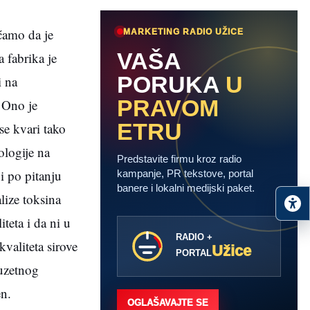
ćamo da je
MARKETING RADIO UŽICE
VAŠA
 fabrika je
PORUKA
U
i na
PRAVOM
 Ono je
ETRU
se kvari tako
ologije na
Predstavite firmu kroz radio
i po pitanju
kampanje, PR tekstove, portal
banere i lokalni medijski paket.
lize toksina
teta i da ni u
RADIO +
valiteta sirove
Užice
PORTAL
zuzetnog
n.
OGLAŠAVAJTE SE