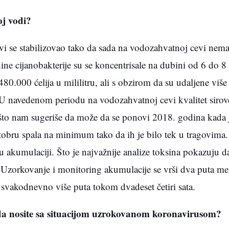
oj vodi?
i se stabilizovao tako da sada na vodozahvatnoj cevi nema
ine cijanobakterije su se koncentrisale na dubini od 6 do 8
80.000 ćelija u mililitru, ali s obzirom da su udaljene viš
 navedenom periodu na vodozahvatnoj cevi kvalitet sirov
što nam sugeriše da može da se ponovi 2018. godina kada je
ktobru spala na minimum tako da ih je bilo tek u tragovim
 u akumulaciji. Što je najvažnije analize toksina pokazuju d
Uzorkovanje i monitoring akumulacije se vrši dva puta me
 svakodnevno više puta tokom dvadeset četiri sata.
da nosite sa situacijom uzrokovanom koronavirusom?