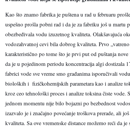
Kao što znamo fabrika je puštena u rad u februaru prošl
uspešno prošla pobni rad i da je za fabriku još u martu
obezbeđivala vodu izuzetnog kvaliteta. Olakšavajuća okol
vodozahvatnoj cevi bila dobrog kvaliteta. Prvo „vatreno
karakteristično po tome što je prvi put od puštanja nove
da je u pojedinom periodu koncentracija algi dostizala 1
fabrici vode sve vreme smo građanima isporučivali vodu 
bioloških i fizičkohemijskih parametara kao i analize tok
kroz ceo tehnološki proces i analize toksina čiste vode. 
jednom momentu nije bilo bojazni po bezbednost vodosna
izazvalo je i značajno povećanje troškova prerade, ali
kvaliteta. Sa ove vremenske distance možemo reći da j