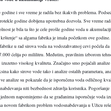
e godine i sve vreme je radila bez ikakvih problema. Podse
 protekle godine dobijena upotrebna dozvola. Sve vreme rada
nost je bila ta što je cele prošle godine voda u akumulacij
 krštenje“ sa algama fabrika je imala početkom ove godine.
 fabrike u rad sirova voda na vodozahvatnoj cevi počela da 
7.000 ćelija po mililitru. Međutim, pravilnim izborom tehn
izuzetno visokog kvaliteta. Značajno smo pojačali analize 
sina kako sirove vode tako i analize ostalih parametara, ana
Sve analize su pokazale da je isporučena voda odličnog kvali
bdevanja niti bezbednost zdravlja korisnika. Pogoršanje k
 još jednom napominjemo da se građanima isporučuje voda i
e sa novom fabrikom problem vodosnabdevanja u Užicu reše