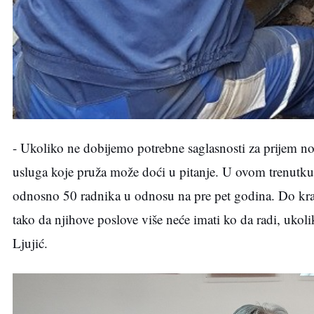
- Ukoliko ne dobijemo potrebne saglasnosti za prijem 
usluga koje pruža može doći u pitanje. U ovom trenut
odnosno 50 radnika u odnosu na pre pet godina. Do kraj
tako da njihove poslove više neće imati ko da radi, uko
Ljujić.