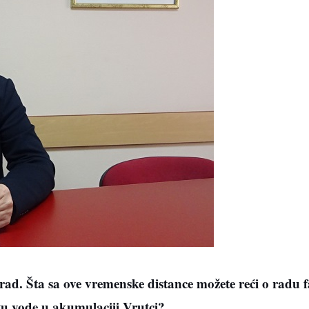
rad. Šta sa ove vremenske distance možete reći o radu f
etu vode u akumulaciji Vrutci?