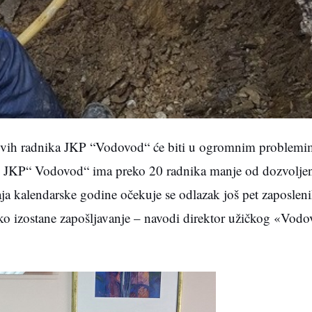
novih radnika JKP “Vodovod“ će biti u ogromnim problemima
ku JKP“ Vodovod“ ima preko 20 radnika manje od dozvoljen
a kalendarske godine očekuje se odlazak još pet zaposleni
liko izostane zapošljavanje – navodi direktor užičkog «Vo