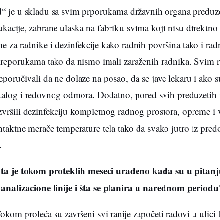
 je u skladu sa svim prporukama državnih organa preduz
cije, zabrane ulaska na fabriku svima koji nisu direktno 
eme za radnike i dezinfekcije kako radnih površina tako i rad
preporukama tako da nismo imali zaraženih radnika. Svim r
oručivali da ne dolaze na posao, da se jave lekaru i ako s
aostalog i redovnog odmora. Dodatno, pored svih preduzetih
zvršili dezinfekciju kompletnog radnog prostora, opreme i 
taktne merače temperature tela tako da svako jutro iz predo
.
ta je tokom proteklih meseci urađeno kada su u pitan
analizacione linije i šta se planira u narednom periodu
okom proleća su završeni svi ranije započeti radovi u ulic