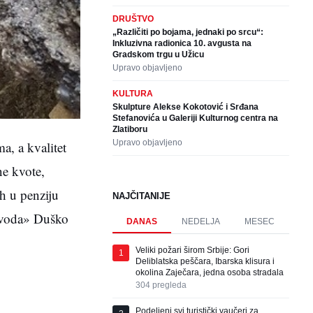
DRUŠTVO
„Različiti po bojama, jednaki po srcu“:
Inkluzivna radionica 10. avgusta na
Gradskom trgu u Užicu
Upravo objavljeno
KULTURA
Skulpture Alekse Kokotović i Srđana
Stefanovića u Galeriji Kulturnog centra na
Zlatiboru
Upravo objavljeno
, a kvalitet
e kvote,
h u penziju
NAJČITANIJE
dovoda» Duško
DANAS
NEDELJA
MESEC
Veliki požari širom Srbije: Gori
1
Deliblatska peščara, Ibarska klisura i
okolina Zaječara, jedna osoba stradala
304
pregleda
Podeljeni svi turistički vaučeri za