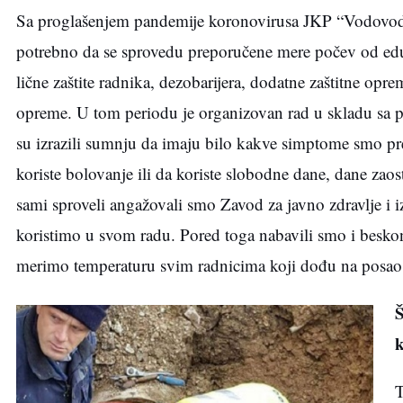
Sa proglašenjem pandemije koronovirusa JKP “Vodovod“
potrebno da se sprovedu preporučene mere počev od eduka
lične zaštite radnika, dezobarijera, dodatne zaštitne opr
opreme. U tom periodu je organizovan rad u skladu sa 
su izrazili sumnju da imaju bilo kakve simptome smo prep
koriste bolovanje ili da koriste slobodne dane, dane z
sami sproveli angažovali smo Zavod za javno zdravlje i i
koristimo u svom radu. Pored toga nabavili smo i beskon
merimo temperaturu svim radnicima koji dođu na posao
Š
k
T