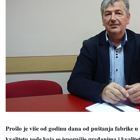
Prošlo je više od godinu dana od puštanja fabrike u 
kvalitetu vode koja se isporučije građanima i kvalit