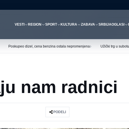
VESTI
REGION
SPORT
KULTURA
ZABAVA
SRBIJA
OGLASI
›
Poskupeo dizel, cena benzina ostala nepromenjena
Užički trg u subo
aju nam radnici
PODELI