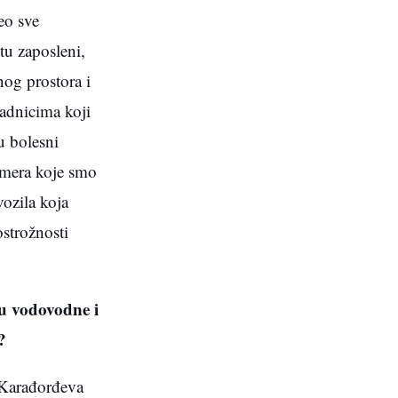
eo sve
tu zaposleni,
nog prostora i
adnicima koji
u bolesni
 mera koje smo
vozila koja
strožnosti
ju vodovodne i
?
i Karađorđeva