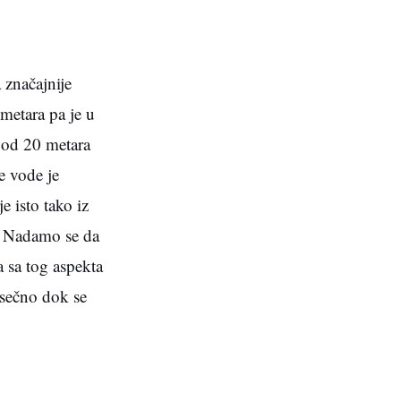
 značajnije
 metara pa je u
e od 20 metara
e vode je
 isto tako iz
a. Nadamo se da
a sa tog aspekta
sečno dok se