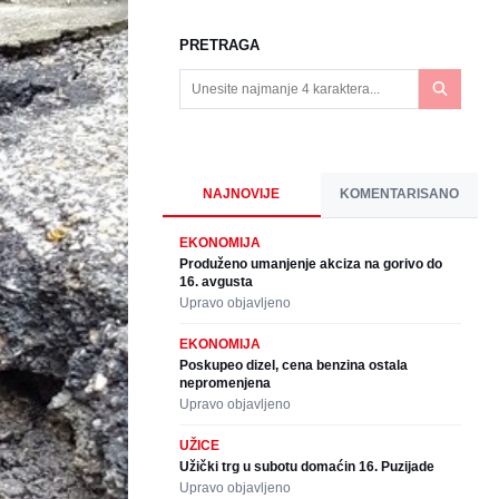
PRETRAGA
NAJNOVIJE
KOMENTARISANO
EKONOMIJA
Produženo umanjenje akciza na gorivo do
16. avgusta
Upravo objavljeno
EKONOMIJA
Poskupeo dizel, cena benzina ostala
nepromenjena
Upravo objavljeno
UŽICE
Užički trg u subotu domaćin 16. Puzijade
Upravo objavljeno