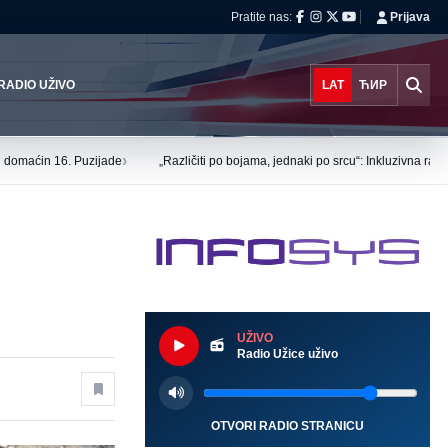
Pratite nas:
Prijava
RADIO UŽIVO
LAT
ЋИР
›
tu domaćin 16. Puzijade
„Različiti po bojama, jednaki po srcu“: Inkluzivna ra
UŽIVO
Radio Užice uživo
OTVORI RADIO STRANICU