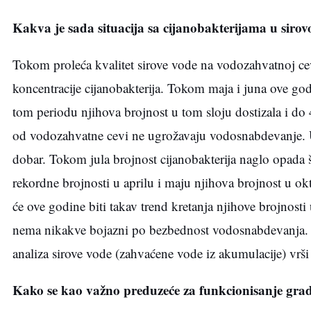
Kakva je sada situacija sa cijanobakterijama u sirov
Tokom proleća kvalitet sirove vode na vodozahvatnoj cev
koncentracije cijanobakterija. Tokom maja i juna ove god
tom periodu njihova brojnost u tom sloju dostizala i do 4
od vodozahvatne cevi ne ugrožavaju vodosnabdevanje. U
dobar. Tokom jula brojnost cijanobakterija naglo opada 
rekordne brojnosti u aprilu i maju njihova brojnost u o
će ove godine biti takav trend kretanja njihove brojnosti
nema nikakve bojazni po bezbednost vodosnabdevanja. 
analiza sirove vode (zahvaćene vode iz akumulacije) vrši
Kako se kao važno preduzeće za funkcionisanje gra