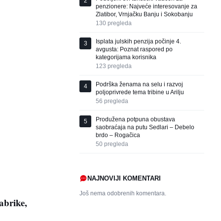
2
penzionere: Najveće interesovanje za
Zlatibor, Vrnjačku Banju i Sokobanju
130
pregleda
Isplata julskih penzija počinje 4.
3
avgusta: Poznat raspored po
kategorijama korisnika
123
pregleda
Podrška ženama na selu i razvoj
4
poljoprivrede tema tribine u Arilju
56
pregleda
Produžena potpuna obustava
5
saobraćaja na putu Sedlari – Debelo
brdo – Rogačica
50
pregleda
NAJNOVIJI KOMENTARI
Još nema odobrenih komentara.
abrike,