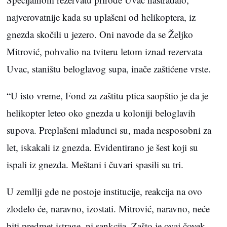
najverovatnije kada su uplašeni od helikoptera, iz
gnezda skočili u jezero. Oni navode da se Željko
Mitrović, pohvalio na tviteru letom iznad rezervata
Uvac, staništu beloglavog supa, inače zaštićene vrste.
“U isto vreme, Fond za zaštitu ptica saopštio je da je
helikopter leteo oko gnezda u koloniji beloglavih
supova. Preplašeni mladunci su, mada nesposobni za
let, iskakali iz gnezda. Evidentirano je šest koji su
ispali iz gnezda. Meštani i čuvari spasili su tri.
U zemllji gde ne postoje institucije, reakcija na ovo
zlodelo će, naravno, izostati. Mitrović, naravno, neće
biti predmet istrage, ni sankcija. Zašto je ovaj čovek