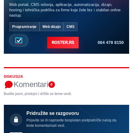
Web portali, CMS rešenja, aplikacije, automatizacija, dizajn,
hosting i tehnička podrška za firme koje žele brz i stabilan online
nastup.
Programiranje
Web dizajn
CMS
064 478 8150
ROSTER.RS
DISKUSIJA
Komentari
0
Budite jasni, pristojni i držite se teme vesti.
Pridružite se razgovoru
Prijavite se ili napravite besplatan pretplatnički nalog da
biste komentarisali vest.