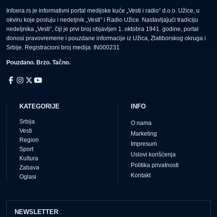
Infoera.rs je informativni portal medijske kuće „Vesti i radio“ d.o.o. Užice, u
okviru koje posluju i nedeljnik „Vesti“ i Radio Užice. Nastavljajući tradiciju
nedeljnika „Vesti“, čiji je prvi broj objavljen 1. oktobra 1941. godine, portal
donosi pravovremene i pouzdane informacije iz Užica, Zlatiborskog okruga i
Srbije. Registracioni broj medija: IN000231
Pouzdano. Brzo. Tačno.
KATEGORIJE
INFO
Srbija
O nama
Vesti
Marketing
Region
Impresum
Sport
Uslovi korišćenja
Kultura
Politika privatnosti
Zabava
Kontakt
Oglasi
NEWSLETTER