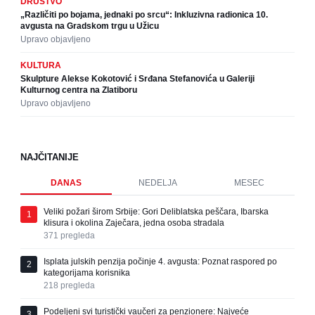
DRUŠTVO
„Različiti po bojama, jednaki po srcu“: Inkluzivna radionica 10.
avgusta na Gradskom trgu u Užicu
Upravo objavljeno
KULTURA
Skulpture Alekse Kokotović i Srđana Stefanovića u Galeriji
Kulturnog centra na Zlatiboru
Upravo objavljeno
NAJČITANIJE
DANAS
NEDELJA
MESEC
Veliki požari širom Srbije: Gori Deliblatska peščara, Ibarska
1
klisura i okolina Zaječara, jedna osoba stradala
371
pregleda
Isplata julskih penzija počinje 4. avgusta: Poznat raspored po
2
kategorijama korisnika
218
pregleda
Podeljeni svi turistički vaučeri za penzionere: Najveće
3