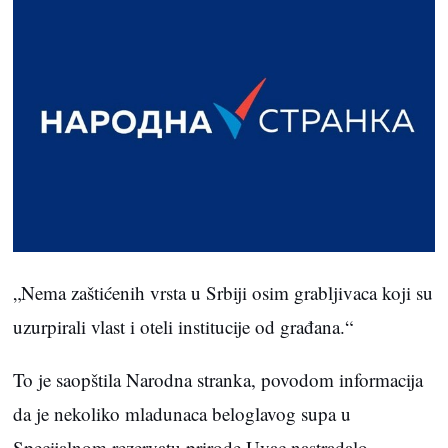
„Nema zaštićenih vrsta u Srbiji osim grabljivaca koji su
uzurpirali vlast i oteli institucije od građana.“
To je saopštila Narodna stranka, povodom informacija
da je nekoliko mladunaca beloglavog supa u
Specijalnom rezervatu prirode Uvac nastradalo,