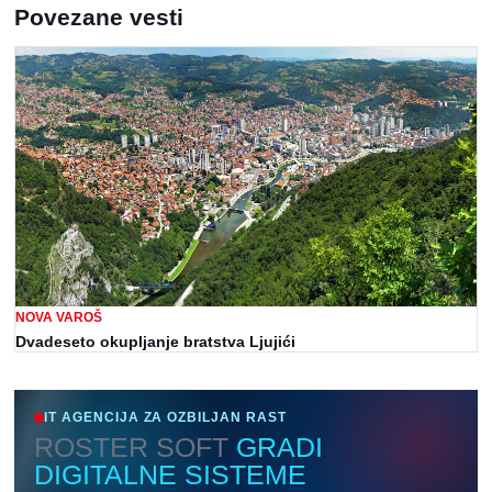
Povezane vesti
NOVA VAROŠ
Dvadeseto okupljanje bratstva Lјujići
IT AGENCIJA ZA OZBILJAN RAST
ROSTER SOFT
GRADI
DIGITALNE SISTEME