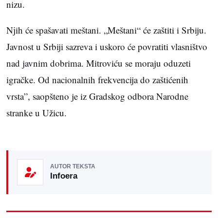
nizu.
Nјih će spašavati meštani. „Meštani“ će zaštiti i Srbiju.
Javnost u Srbiji sazreva i uskoro će povratiti vlasništvo
nad javnim dobrima. Mitroviću se moraju oduzeti
igračke. Od nacionalnih frekvencija do zaštićenih
vrsta”, saopšteno je iz Gradskog odbora Narodne
stranke u Užicu.
AUTOR TEKSTA
Infoera