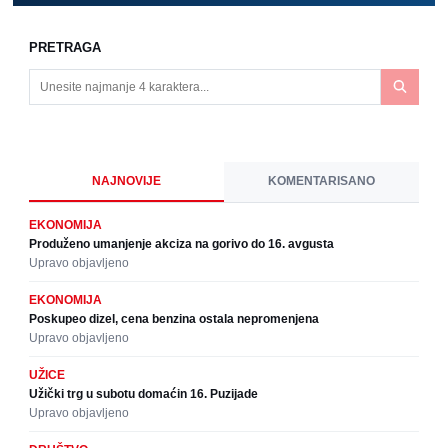
PRETRAGA
NAJNOVIJE
KOMENTARISANO
EKONOMIJA
Produženo umanjenje akciza na gorivo do 16. avgusta
Upravo objavljeno
EKONOMIJA
Poskupeo dizel, cena benzina ostala nepromenjena
Upravo objavljeno
UŽICE
Užički trg u subotu domaćin 16. Puzijade
Upravo objavljeno