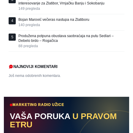
interesovanje za Zlatibor, Vrnjačku Banju i Sokobanju
149
pregleda
Bojan Marović večeras nastupa na Zlatiboru
4
140
pregleda
Produžena potpuna obustava saobraćaja na putu Sedlari –
5
Debelo brdo – Rogačica
88
pregleda
NAJNOVIJI KOMENTARI
Još nema odobrenih komentara.
MARKETING RADIO UŽICE
VAŠA PORUKA
U PRAVOM
ETRU