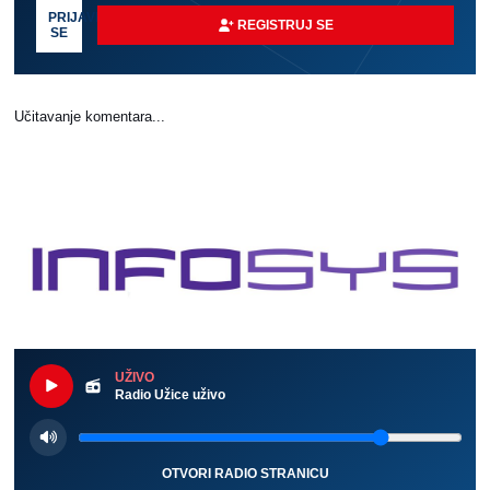
PRIJAVI
REGISTRUJ SE
SE
Učitavanje komentara...
UŽIVO
Radio Užice uživo
OTVORI RADIO STRANICU