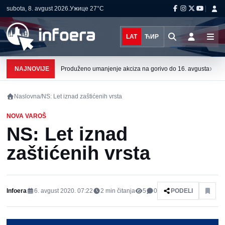
subota, 8. avgust 2026.
Ужице
27°C
LAT
ЋИР
›
NAJNOVIJE
Produženo umanjenje akciza na gorivo do 16. avgusta
Naslovna
/
NS: Let iznad zaštićenih vrsta
NOVA VAROŠ
NS: Let iznad
zaštićenih vrsta
Infoera
6. avgust 2020. 07:22
2
min čitanja
5
0
PODELI