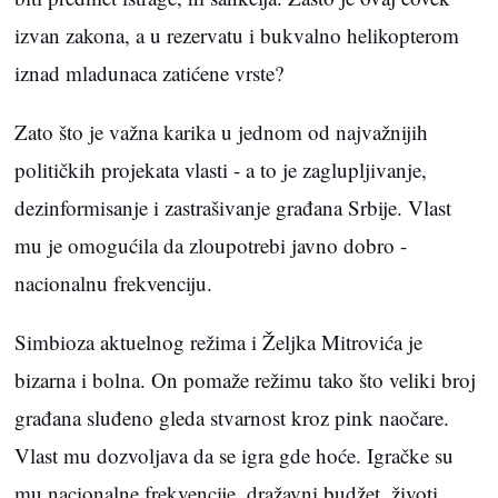
izvan zakona, a u rezervatu i bukvalno helikopterom
iznad mladunaca zatićene vrste?
Zato što je važna karika u jednom od najvažnijih
političkih projekata vlasti - a to je zaglupljivanje,
dezinformisanje i zastrašivanje građana Srbije. Vlast
mu je omogućila da zloupotrebi javno dobro -
nacionalnu frekvenciju.
Simbioza aktuelnog režima i Željka Mitrovića je
bizarna i bolna. On pomaže režimu tako što veliki broj
građana sluđeno gleda stvarnost kroz pink naočare.
Vlast mu dozvoljava da se igra gde hoće. Igračke su
mu nacionalne frekvencije, dražavni budžet, životi