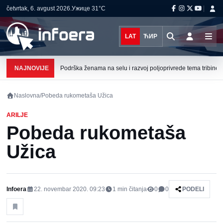
četvrtak, 6. avgust 2026.
Ужице
31°C
LAT
ЋИР
NAJNOVIJE
Podrška ženama na selu i razvoj poljoprivrede tema tribine u 
Naslovna
/
Pobeda rukometaša Užica
ARILJE
Pobeda rukometaša
Užica
Infoera
22. novembar 2020. 09:23
1
min čitanja
0
0
PODELI