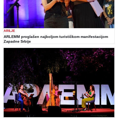
ARILJE
ARLEMM proglašen najboljom turističkom manifestacijom
Zapadne Srbije