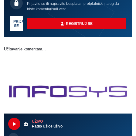
Prijavite se ili napravite besplatan pretplatnički nalog da
biste komentarisali vest.
PRIJAVI
REGISTRUJ SE
SE
Učitavanje komentara...
UŽIVO
Radio Užice uživo