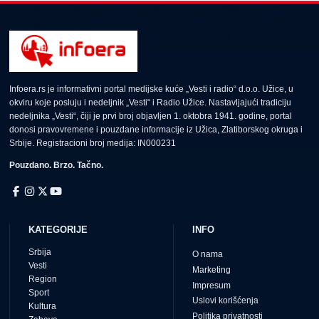
Infoera.rs je informativni portal medijske kuće „Vesti i radio“ d.o.o. Užice, u
okviru koje posluju i nedeljnik „Vesti“ i Radio Užice. Nastavljajući tradiciju
nedeljnika „Vesti“, čiji je prvi broj objavljen 1. oktobra 1941. godine, portal
donosi pravovremene i pouzdane informacije iz Užica, Zlatiborskog okruga i
Srbije. Registracioni broj medija: IN000231
Pouzdano. Brzo. Tačno.
KATEGORIJE
INFO
Srbija
O nama
Vesti
Marketing
Region
Impresum
Sport
Uslovi korišćenja
Kultura
Politika privatnosti