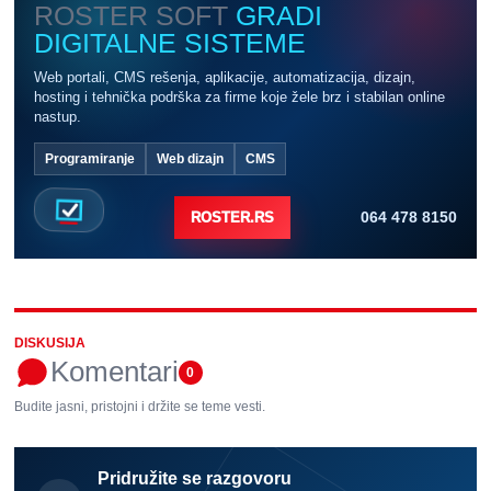
ROSTER SOFT
GRADI
DIGITALNE SISTEME
Web portali, CMS rešenja, aplikacije, automatizacija, dizajn,
hosting i tehnička podrška za firme koje žele brz i stabilan online
nastup.
Programiranje
Web dizajn
CMS
064 478 8150
ROSTER.RS
DISKUSIJA
Komentari
0
Budite jasni, pristojni i držite se teme vesti.
Pridružite se razgovoru