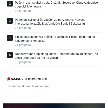
Počela rekonstrukcija puta Drežnik–Severovo: Obnova deonice
2
duge 2,7 kilometara
27
pregleda
Podeljeni svi turistički vaučeri za penzionere: Najveće
3
interesovanje za Zlatibor, Vrnjačku Banju i Sokobanju
26
pregleda
Isplata julskih penzija počinje 4. avgusta: Poznat raspored po
4
kategorijama korisnika
24
pregleda
Danas vrhunac toplotnog talasa: Temperature do 40 stepeni, na
5
snazi preporuke za rad na vrućini
13
pregleda
NAJNOVIJI KOMENTARI
Još nema odobrenih komentara.