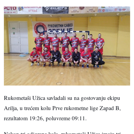
Rukometaši Užica savladali su na gostovanju ekipu
Arilja, u trećem kolu Prve rukometne lige Zapad B,
rezultatom 19:26, poluvreme 09:11.
Nakon tri odigrana kola, rukometaši Užica imaju tri