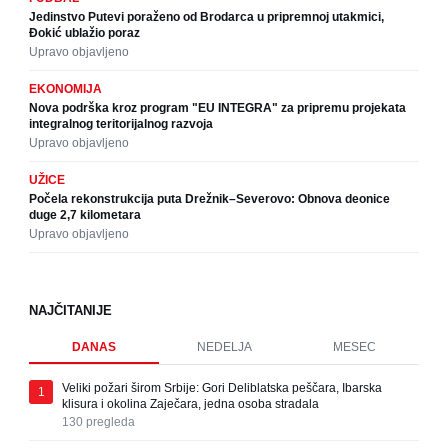
Jedinstvo Putevi poraženo od Brodarca u pripremnoj utakmici,
Đokić ublažio poraz
Upravo objavljeno
EKONOMIJA
Nova podrška kroz program "EU INTEGRA" za pripremu projekata
integralnog teritorijalnog razvoja
Upravo objavljeno
UŽICE
Počela rekonstrukcija puta Drežnik–Severovo: Obnova deonice
duge 2,7 kilometara
Upravo objavljeno
NAJČITANIJE
DANAS
NEDELJA
MESEC
Veliki požari širom Srbije: Gori Deliblatska peščara, Ibarska
1
klisura i okolina Zaječara, jedna osoba stradala
130
pregleda