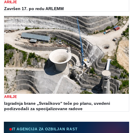
ARILJE
Završen 17. po redu ARLEMM
ARILJE
Izgradnja brane „Svračkovo“ teče po planu, uvedeni
podizvođači za specijalizovane radove
IT AGENCIJA ZA OZBILJAN RAST