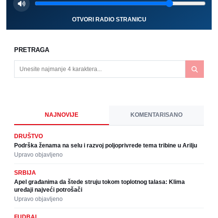
OTVORI RADIO STRANICU
PRETRAGA
NAJNOVIJE
KOMENTARISANO
DRUŠTVO
Podrška ženama na selu i razvoj poljoprivrede tema tribine u Arilju
Upravo objavljeno
SRBIJA
Apel građanima da štede struju tokom toplotnog talasa: Klima
uređaji najveći potrošači
Upravo objavljeno
FUDBAL