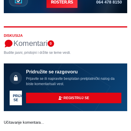
064 478 8150
ROSTER.RS
DISKUSIJA
Komentari
0
Budite jasni, pristojni i držite se teme vesti.
Pridružite se razgovoru
Prijavite se ili napravite besplatan pretplatnički nalog da
biste komentarisali vest.
PRIJAVI
REGISTRUJ SE
SE
Učitavanje komentara...