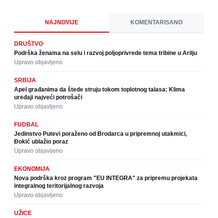
NAJNOVIJE
KOMENTARISANO
DRUŠTVO
Podrška ženama na selu i razvoj poljoprivrede tema tribine u Arilju
Upravo objavljeno
SRBIJA
Apel građanima da štede struju tokom toplotnog talasa: Klima
uređaji najveći potrošači
Upravo objavljeno
FUDBAL
Jedinstvo Putevi poraženo od Brodarca u pripremnoj utakmici,
Đokić ublažio poraz
Upravo objavljeno
EKONOMIJA
Nova podrška kroz program "EU INTEGRA" za pripremu projekata
integralnog teritorijalnog razvoja
Upravo objavljeno
UŽICE