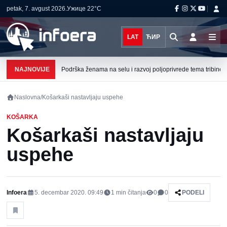
petak, 7. avgust 2026.
Ужице
22°C
LAT
ЋИР
NAJNOVIJE
Podrška ženama na selu i razvoj poljoprivrede tema tribine u 
Naslovna
/
Košarkaši nastavljaju uspehe
KOŠARKA
Košarkaši nastavljaju
uspehe
Infoera
5. decembar 2020. 09:49
1
min čitanja
0
0
PODELI