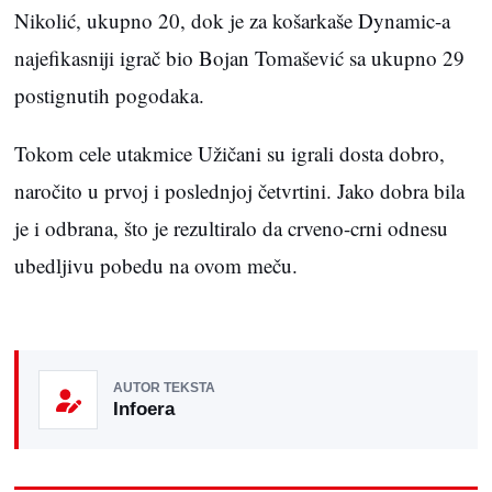
Nikolić, ukupno 20, dok je za košarkaše Dynamic-a
najefikasniji igrač bio Bojan Tomašević sa ukupno 29
postignutih pogodaka.
Tokom cele utakmice Užičani su igrali dosta dobro,
naročito u prvoj i poslednjoj četvrtini. Jako dobra bila
je i odbrana, što je rezultiralo da crveno-crni odnesu
ubedljivu pobedu na ovom meču.
AUTOR TEKSTA
Infoera