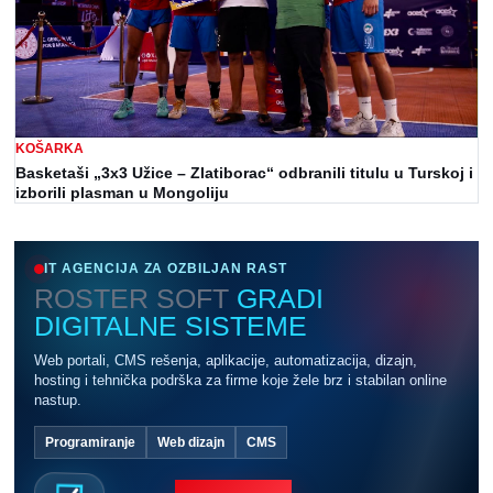
KOŠARKA
Basketaši „3x3 Užice – Zlatiborac“ odbranili titulu u Turskoj i
izborili plasman u Mongoliju
IT AGENCIJA ZA OZBILJAN RAST
ROSTER SOFT
GRADI
DIGITALNE SISTEME
Web portali, CMS rešenja, aplikacije, automatizacija, dizajn,
hosting i tehnička podrška za firme koje žele brz i stabilan online
nastup.
Programiranje
Web dizajn
CMS