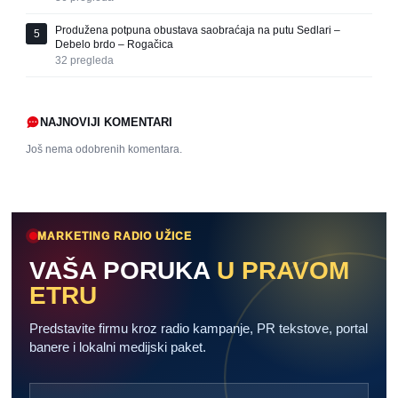
Produžena potpuna obustava saobraćaja na putu Sedlari –
5
Debelo brdo – Rogačica
32
pregleda
NAJNOVIJI KOMENTARI
Još nema odobrenih komentara.
MARKETING RADIO UŽICE
VAŠA PORUKA
U PRAVOM
ETRU
Predstavite firmu kroz radio kampanje, PR tekstove, portal
banere i lokalni medijski paket.