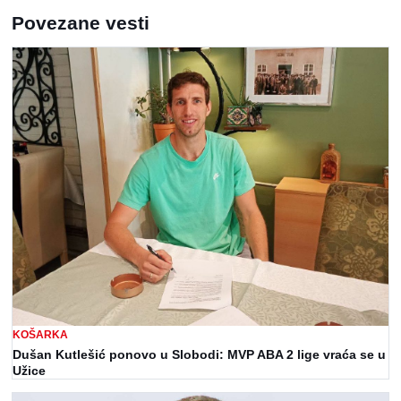
Povezane vesti
KOŠARKA
Dušan Kutlešić ponovo u Slobodi: MVP ABA 2 lige vraća se u
Užice