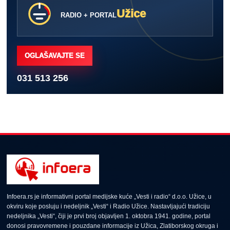
Užice
RADIO + PORTAL
OGLAŠAVAJTE SE
031 513 256
Infoera.rs je informativni portal medijske kuće „Vesti i radio“ d.o.o. Užice, u
okviru koje posluju i nedeljnik „Vesti“ i Radio Užice. Nastavljajući tradiciju
nedeljnika „Vesti“, čiji je prvi broj objavljen 1. oktobra 1941. godine, portal
donosi pravovremene i pouzdane informacije iz Užica, Zlatiborskog okruga i