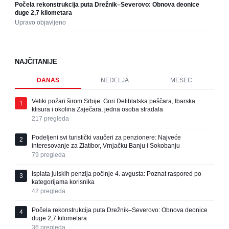
Počela rekonstrukcija puta Drežnik–Severovo: Obnova deonice
duge 2,7 kilometara
Upravo objavljeno
NAJČITANIJE
DANAS
NEDELJA
MESEC
Veliki požari širom Srbije: Gori Deliblatska peščara, Ibarska
1
klisura i okolina Zaječara, jedna osoba stradala
217
pregleda
Podeljeni svi turistički vaučeri za penzionere: Najveće
2
interesovanje za Zlatibor, Vrnjačku Banju i Sokobanju
79
pregleda
Isplata julskih penzija počinje 4. avgusta: Poznat raspored po
3
kategorijama korisnika
42
pregleda
Počela rekonstrukcija puta Drežnik–Severovo: Obnova deonice
4
duge 2,7 kilometara
36
pregleda