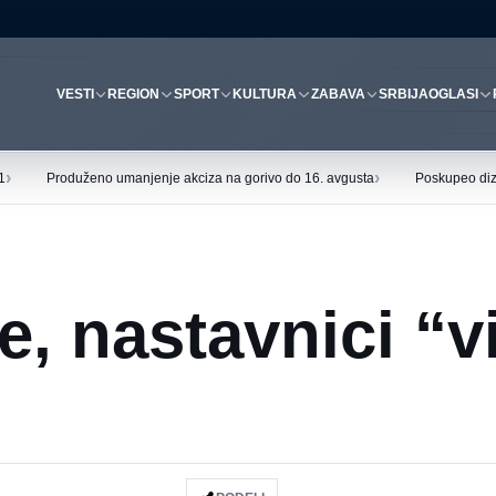
VESTI
REGION
SPORT
KULTURA
ZABAVA
SRBIJA
OGLASI
›
›
1
Produženo umanjenje akciza na gorivo do 16. avgusta
Poskupeo diz
e, nastavnici “v