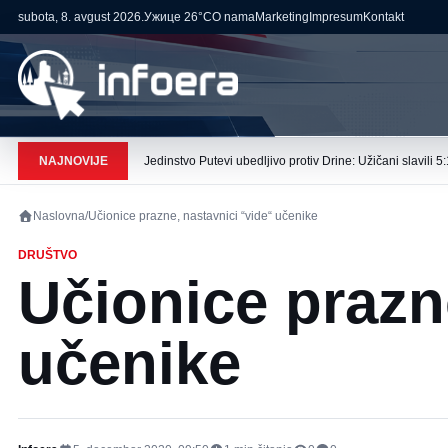
subota, 8. avgust 2026.
Ужице
26°C
O nama
Marketing
Impresum
Kontakt
NAJNOVIJE
Jedinstvo Putevi ubedljivo protiv Drine: Užičani slavili 5:
Naslovna
/
Učionice prazne, nastavnici “vide“ učenike
DRUŠTVO
Učionice prazn
učenike