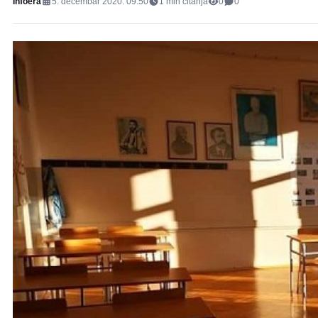
Infoera
5. decembar 2020. 09:50
1
min čitanja
0
0