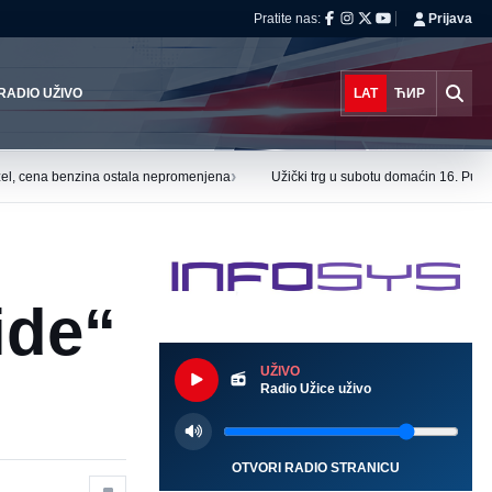
Pratite nas:
Prijava
RADIO UŽIVO
LAT
ЋИР
›
el, cena benzina ostala nepromenjena
Užički trg u subotu domaćin 16. Puzi
ide“
UŽIVO
Radio Užice uživo
OTVORI RADIO STRANICU