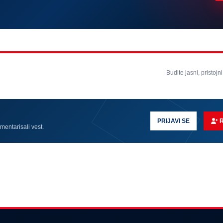
Budite jasni, pristojni
PRIJAVI SE
omentarisali vest.