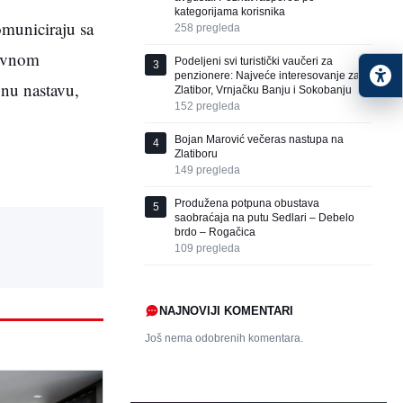
kategorijama korisnika
omuniciraju sa
258
pregleda
dovnom
Podeljeni svi turistički vaučeri za
3
penzionere: Najveće interesovanje za
vnu nastavu,
Zlatibor, Vrnjačku Banju i Sokobanju
152
pregleda
Bojan Marović večeras nastupa na
4
Zlatiboru
149
pregleda
Produžena potpuna obustava
5
saobraćaja na putu Sedlari – Debelo
brdo – Rogačica
109
pregleda
NAJNOVIJI KOMENTARI
Još nema odobrenih komentara.