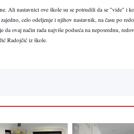
e. Ali nastavnici ove škole su se potrudili da se "vide" i k
 zajedno, celo odeljenje i njihov nastavnik, na času po re
je da ovaj način rada najviše podseća na neposrednu, redo
ić Radojčić iz škole.