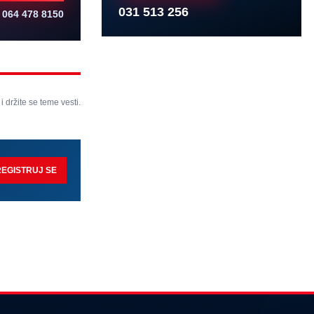
031 513 256
064 478 8150
 i držite se teme vesti.
REGISTRUJ SE