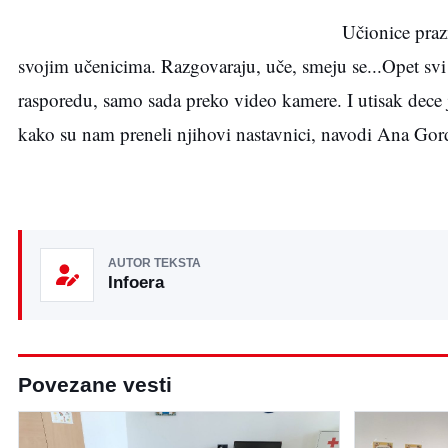
Učionice prazn
svojim učenicima. Razgovaraju, uče, smeju se...Opet svi
rasporedu, samo sada preko video kamere. I utisak dece 
kako su nam preneli njihovi nastavnici, navodi Ana Gord
AUTOR TEKSTA
Infoera
Povezane vesti