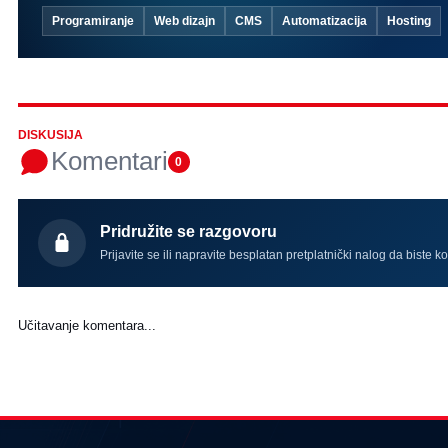
Programiranje
Web dizajn
CMS
Automatizacija
Hosting
DISKUSIJA
Komentari
0
Pridružite se razgovoru
Prijavite se ili napravite besplatan pretplatnički nalog da biste k
Učitavanje komentara...