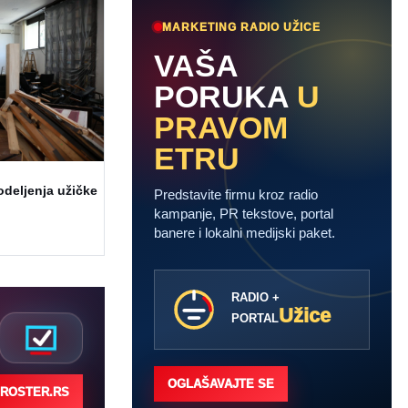
MARKETING RADIO UŽICE
VAŠA
PORUKA
U
PRAVOM
ETRU
odeljenja užičke
Predstavite firmu kroz radio
kampanje, PR tekstove, portal
banere i lokalni medijski paket.
RADIO +
Užice
PORTAL
OGLAŠAVAJTE SE
ROSTER.RS