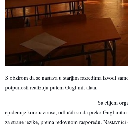
S obzirom da se nastava u starijim razredima izvodi sam
potpunosti realizuju putem Gugl mit alata.
Sa ciljem org
epidemije koronavirusa, odlučili su da preko Gugl mita r
za strane jezike, prema redovnom rasporedu. Nastavnici os