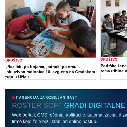
DRUŠTVO
DRUŠTVO
Podrška ženam
„Različiti po bojama, jednaki po srcu“:
tema tribine u
Inkluzivna radionica 10. avgusta na Gradskom
trgu u Užicu
IT AGENCIJA ZA OZBILJAN RAST
ROSTER SOFT
GRADI DIGITALNE
Web portali, CMS rešenja, aplikacije, automatizacija, diza
firme koje žele brz i stabilan online nastup.