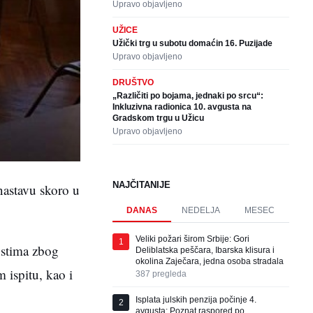
Upravo objavljeno
UŽICE
Užički trg u subotu domaćin 16. Puzijade
Upravo objavljeno
DRUŠTVO
„Različiti po bojama, jednaki po srcu“:
Inkluzivna radionica 10. avgusta na
Gradskom trgu u Užicu
Upravo objavljeno
NAJČITANIJE
nastavu skoro u
DANAS
NEDELJA
MESEC
Veliki požari širom Srbije: Gori
1
ostima zbog
Deliblatska peščara, Ibarska klisura i
okolina Zaječara, jedna osoba stradala
 ispitu, kao i
387
pregleda
Isplata julskih penzija počinje 4.
2
avgusta: Poznat raspored po