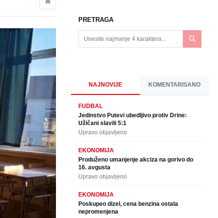
PRETRAGA
NAJNOVIJE
KOMENTARISANO
FUDBAL
Jedinstvo Putevi ubedljivo protiv Drine:
Užičani slavili 5:1
Upravo objavljeno
EKONOMIJA
Produženo umanjenje akciza na gorivo do
16. avgusta
Upravo objavljeno
EKONOMIJA
Poskupeo dizel, cena benzina ostala
nepromenjena