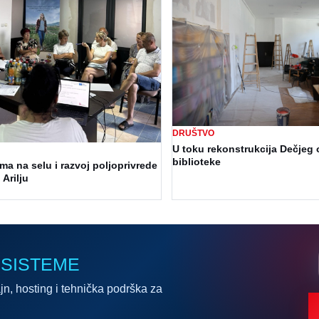
DRUŠTVO
U toku rekonstrukcija Dečjeg 
biblioteke
a na selu i razvoj poljoprivrede
 Arilju
 SISTEME
jn, hosting i tehnička podrška za