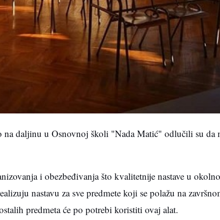
o na daljinu u Osnovnoj školi "Nada Matić" odlučili su da 
anizovanja i obezbeđivanja što kvalitetnije nastave u okoln
ealizuju nastavu za sve predmete koji se polažu na završnom
talih predmeta će po potrebi koristiti ovaj alat.