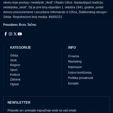
okviru koje posluju i nedeljnik „Vesti“ i Radio Užice. Nastavljajući tradiciju
nedeljnika „Vesti“, čiji je prvi broj objavljen 1. oktobra 1941. godine, portal
donosi pravovremene i pouzdane informacije iz Užica, Zlatiborskog okruga i
Srbije. Registracioni broj medija: IN000231
Pouzdano. Brzo. Tačno.
KATEGORIJE
INFO
Srbija
O nama
Vesti
Marketing
Region
Impresum
Sport
Uslovi korišćenja
Kultura
Politika privatnosti
Zabava
Kontakt
Oglasi
NEWSLETTER
Prijavite se i primajte najvažnije vesti na vaš email.