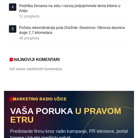
Podrška ženama na selu i razvoj poljoprivrede tema tribine u
4
Arilju
51
pregleda
Počela rekonstrukcija puta Drežnik–Severovo: Obnova deonice
5
duge 2,7 kilometara
46
pregleda
NAJNOVIJI KOMENTARI
Još nema odobrenih komentara.
MARKETING RADIO UŽICE
VAŠA PORUKA
U PRAVOM
ETRU
Predstavite firmu kroz radio kampanje, PR tekstove, portal
banere i lokalni medijski paket.