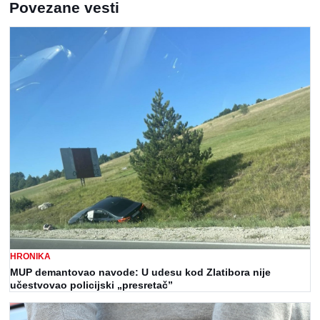
Povezane vesti
HRONIKA
MUP demantovao navode: U udesu kod Zlatibora nije
učestvovao policijski „presretač”