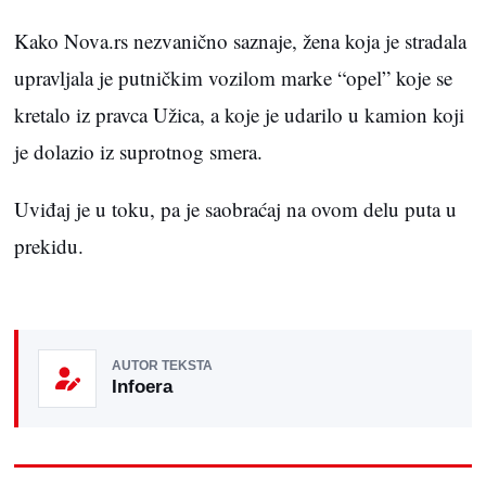
Kako Nova.rs nezvanično saznaje, žena koja je stradala
upravljala je putničkim vozilom marke “opel” koje se
kretalo iz pravca Užica, a koje je udarilo u kamion koji
je dolazio iz suprotnog smera.
Uviđaj je u toku, pa je saobraćaj na ovom delu puta u
prekidu.
AUTOR TEKSTA
Infoera