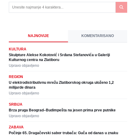
NAJNOVIJE
KOMENTARISANO
KULTURA
Skulpture Alekse Kokotović i Srđana Stefanovića u Galeriji
Kulturnog centra na Zlatiboru
Upravo objavljeno
REGION
U elektrodistributivnu mrežu Zlatiborskog okruga uloženo 1,2
milijarde dinara
Upravo objavljeno
SRBIJA
Brza pruga Beograd–Budimpešta na jesen prima prve putnike
Upravo objavljeno
ZABAVA
Počinje 65. Dragačevski sabor trubača: Guča od danas u znaku