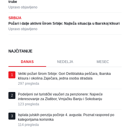
trube
Upravo objavljeno
SRBIJA
Požari i dalje aktivni širom Srbije: Najteža situacija u Ibarskoj klisuri
Upravo objavljeno
NAJČITANIJE
DANAS
NEDELJA
MESEC
Veliki požari širom Srbije: Gori Deliblatska peščara, Ibarska
1
klisura i okolina Zaječara, jedna osoba stradala
297
pregleda
Podeljeni svi turistički vaučeri za penzionere: Najveće
2
interesovanje za Zlatibor, Vrnjačku Banju i Sokobanju
123
pregleda
Isplata julskih penzija počinje 4. avgusta: Poznat raspored po
3
kategorijama korisnika
114
pregleda