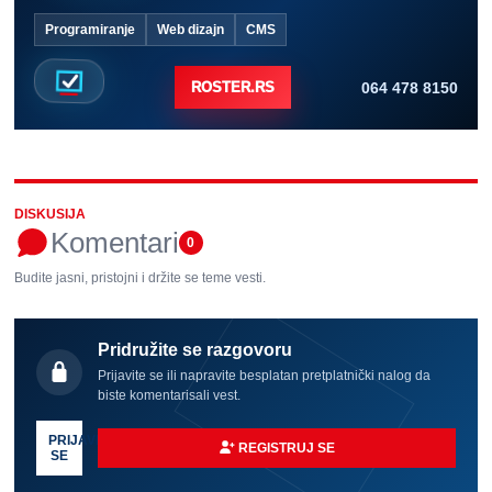
Programiranje
Web dizajn
CMS
064 478 8150
ROSTER.RS
DISKUSIJA
Komentari
0
Budite jasni, pristojni i držite se teme vesti.
Pridružite se razgovoru
Prijavite se ili napravite besplatan pretplatnički nalog da
biste komentarisali vest.
PRIJAVI
REGISTRUJ SE
SE