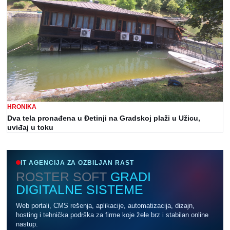
HRONIKA
Dva tela pronađena u Đetinji na Gradskoj plaži u Užicu,
uviđaj u toku
IT AGENCIJA ZA OZBILJAN RAST
ROSTER SOFT
GRADI
DIGITALNE SISTEME
Web portali, CMS rešenja, aplikacije, automatizacija, dizajn,
hosting i tehnička podrška za firme koje žele brz i stabilan online
nastup.