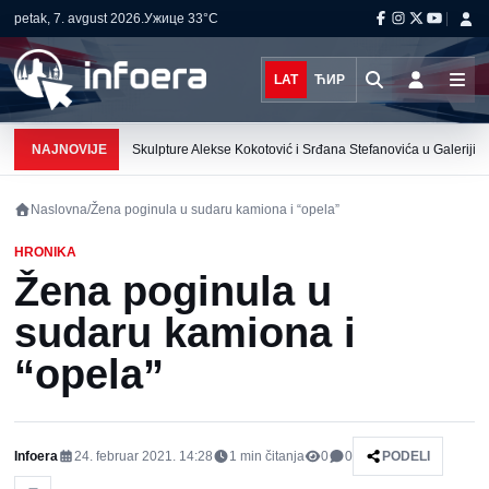
petak, 7. avgust 2026.
Ужице
33°C
LAT
ЋИР
NAJNOVIJE
Skulpture Alekse Kokotović i Srđana Stefanovića u Galeriji K
Naslovna
/
Žena poginula u sudaru kamiona i “opela”
HRONIKA
Žena poginula u
sudaru kamiona i
“opela”
Infoera
24. februar 2021. 14:28
1
min čitanja
0
0
PODELI