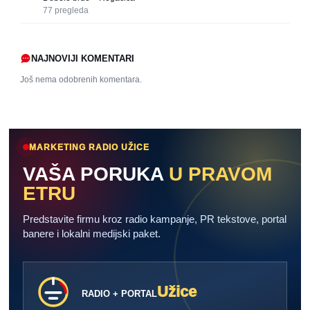
77
pregleda
NAJNOVIJI KOMENTARI
Još nema odobrenih komentara.
MARKETING RADIO UŽICE
VAŠA PORUKA
U PRAVOM
ETRU
Predstavite firmu kroz radio kampanje, PR tekstove, portal
banere i lokalni medijski paket.
Užice
RADIO + PORTAL