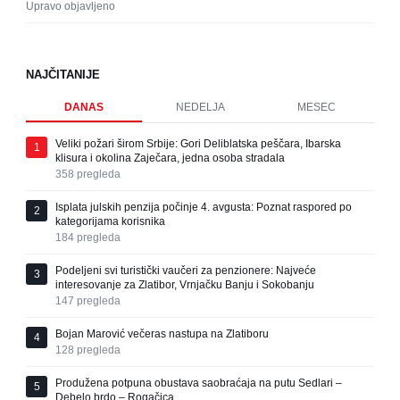
Upravo objavljeno
NAJČITANIJE
DANAS
NEDELJA
MESEC
Veliki požari širom Srbije: Gori Deliblatska peščara, Ibarska
1
klisura i okolina Zaječara, jedna osoba stradala
358
pregleda
Isplata julskih penzija počinje 4. avgusta: Poznat raspored po
2
kategorijama korisnika
184
pregleda
Podeljeni svi turistički vaučeri za penzionere: Najveće
3
interesovanje za Zlatibor, Vrnjačku Banju i Sokobanju
147
pregleda
Bojan Marović večeras nastupa na Zlatiboru
4
128
pregleda
Produžena potpuna obustava saobraćaja na putu Sedlari –
5
Debelo brdo – Rogačica