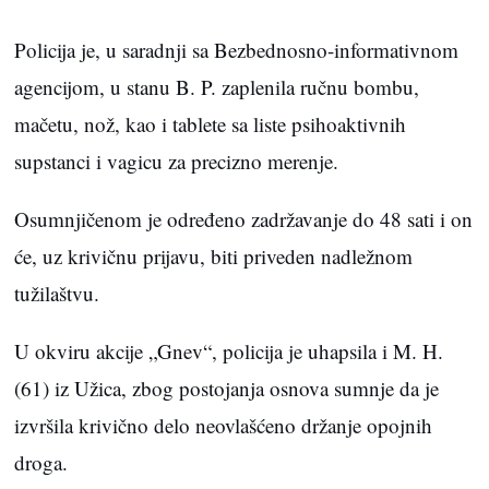
Policija je, u saradnji sa Bezbednosno-informativnom
agencijom, u stanu B. P. zaplenila ručnu bombu,
mačetu, nož, kao i tablete sa liste psihoaktivnih
supstanci i vagicu za precizno merenje.
Osumnjičenom je određeno zadržavanje do 48 sati i on
će, uz krivičnu prijavu, biti priveden nadležnom
tužilaštvu.
U okviru akcije „Gnev“, policija je uhapsila i M. H.
(61) iz Užica, zbog postojanja osnova sumnje da je
izvršila krivično delo neovlašćeno držanje opojnih
droga.