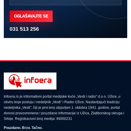
OGLAŠAVAJTE SE
031 513 256
Infoera.rs je informativni portal medijske kuće „Vesti i radio“ d.o.o. Užice, u
okviru koje posluju i nedeljnik „Vesti“ i Radio Užice. Nastavljajući tradiciju
nedeljnika „Vesti“, čiji je prvi broj objavljen 1. oktobra 1941. godine, portal
donosi pravovremene i pouzdane informacije iz Užica, Zlatiborskog okruga i
Srbije. Registracioni broj medija: IN000231
Pouzdano. Brzo. Tačno.