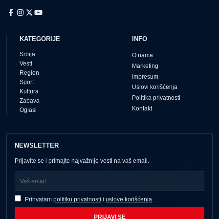
KATEGORIJE
INFO
Srbija
O nama
Vesti
Marketing
Region
Impresum
Sport
Uslovi korišćenja
Kultura
Politika privatnosti
Zabava
Kontakt
Oglasi
NEWSLETTER
Prijavite se i primajte najvažnije vesti na vaš email.
Prihvatam
politiku privatnosti
i
uslove korišćenja
.
PRIJAVI SE