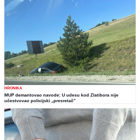
HRONIKA
MUP demantovao navode: U udesu kod Zlatibora nije
učestvovao policijski „presretač”