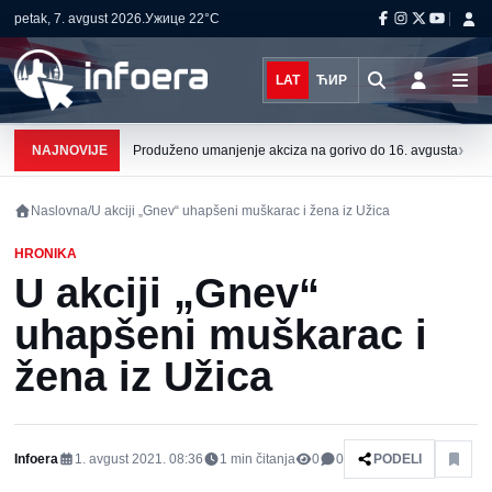
petak, 7. avgust 2026.
Ужице
22°C
LAT
ЋИР
›
NAJNOVIJE
Produženo umanjenje akciza na gorivo do 16. avgusta
Naslovna
/
U akciji „Gnev“ uhapšeni muškarac i žena iz Užica
HRONIKA
U akciji „Gnev“
uhapšeni muškarac i
žena iz Užica
Infoera
1. avgust 2021. 08:36
1
min čitanja
0
0
PODELI