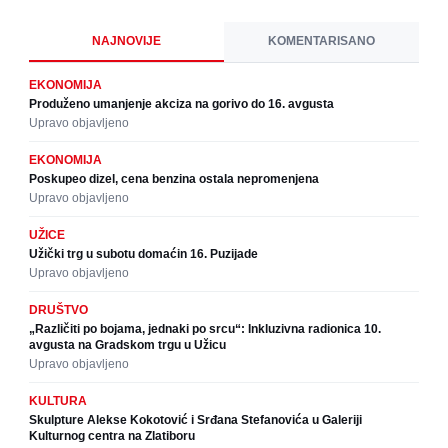
NAJNOVIJE
KOMENTARISANO
EKONOMIJA
Produženo umanjenje akciza na gorivo do 16. avgusta
Upravo objavljeno
EKONOMIJA
Poskupeo dizel, cena benzina ostala nepromenjena
Upravo objavljeno
UŽICE
Užički trg u subotu domaćin 16. Puzijade
Upravo objavljeno
DRUŠTVO
„Različiti po bojama, jednaki po srcu“: Inkluzivna radionica 10.
avgusta na Gradskom trgu u Užicu
Upravo objavljeno
KULTURA
Skulpture Alekse Kokotović i Srđana Stefanovića u Galeriji
Kulturnog centra na Zlatiboru