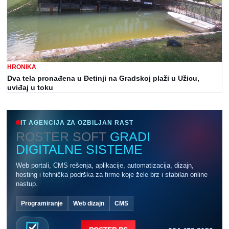
HRONIKA
Dva tela pronađena u Đetinji na Gradskoj plaži u Užicu,
uviđaj u toku
IT AGENCIJA ZA OZBILJAN RAST
ROSTER SOFT
GRADI
DIGITALNE SISTEME
Web portali, CMS rešenja, aplikacije, automatizacija, dizajn,
hosting i tehnička podrška za firme koje žele brz i stabilan online
nastup.
Programiranje
Web dizajn
CMS