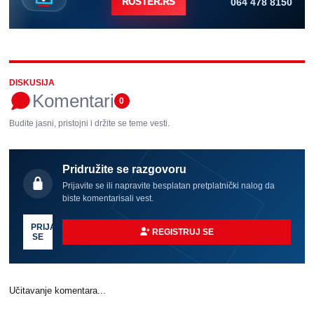
064 478 8150
ROSTER.RS
DISKUSIJA
Komentari
0
Budite jasni, pristojni i držite se teme vesti.
Pridružite se razgovoru
Prijavite se ili napravite besplatan pretplatnički nalog da
biste komentarisali vest.
PRIJAVI
REGISTRUJ SE
SE
Učitavanje komentara...