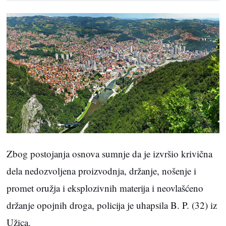
Zbog postojanja osnova sumnje da je izvršio krivična
dela nedozvoljena proizvodnja, držanje, nošenje i
promet oružja i eksplozivnih materija i neovlašćeno
držanje opojnih droga, policija je uhapsila B. P. (32) iz
Užica.