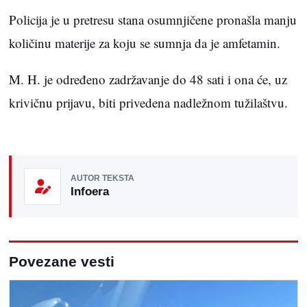
Policija je u pretresu stana osumnjičene pronašla manju
količinu materije za koju se sumnja da je amfetamin.
M. H. je određeno zadržavanje do 48 sati i ona će, uz
krivičnu prijavu, biti privedena nadležnom tužilaštvu.
AUTOR TEKSTA
Infoera
Povezane vesti