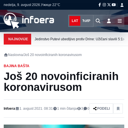
nedelja, 9. avgust 2026.
Ужице
22°C
LAT
ЋИР
›
NAJNOVIJE
Jedinstvo Putevi ubedljivo protiv Drine: Užičani slavili 5:1
Naslovna
/
Još 20 novoinficiranih koronavirusom
BAJINA BAŠTA
Još 20 novoinficiranih
koronavirusom
Infoera
1. avgust 2021. 08:31
1
min čitanja
3
0
PODELI