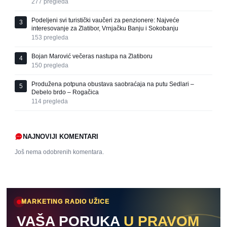
277
pregleda
Podeljeni svi turistički vaučeri za penzionere: Najveće
3
interesovanje za Zlatibor, Vrnjačku Banju i Sokobanju
153
pregleda
Bojan Marović večeras nastupa na Zlatiboru
4
150
pregleda
Produžena potpuna obustava saobraćaja na putu Sedlari –
5
Debelo brdo – Rogačica
114
pregleda
NAJNOVIJI KOMENTARI
Još nema odobrenih komentara.
MARKETING RADIO UŽICE
VAŠA PORUKA
U PRAVOM