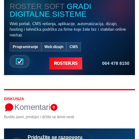
ROSTER SOFT
GRADI
DIGITALNE SISTEME
Web portali, CMS rešenja, aplikacije, automatizacija, dizajn,
hosting i tehnička podrška za firme koje žele brz i stabilan online
nastup.
Programiranje
Web dizajn
CMS
064 478 8150
ROSTER.RS
DISKUSIJA
Komentari
0
Budite jasni, pristojni i držite se teme vesti.
Pridružite se razgovoru