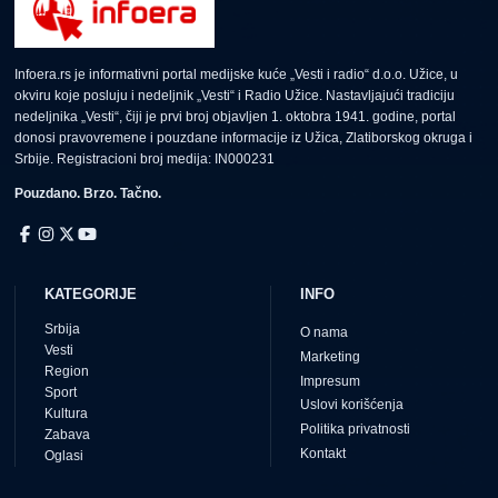
Infoera.rs je informativni portal medijske kuće „Vesti i radio“ d.o.o. Užice, u
okviru koje posluju i nedeljnik „Vesti“ i Radio Užice. Nastavljajući tradiciju
nedeljnika „Vesti“, čiji je prvi broj objavljen 1. oktobra 1941. godine, portal
donosi pravovremene i pouzdane informacije iz Užica, Zlatiborskog okruga i
Srbije. Registracioni broj medija: IN000231
Pouzdano. Brzo. Tačno.
KATEGORIJE
INFO
Srbija
O nama
Vesti
Marketing
Region
Impresum
Sport
Uslovi korišćenja
Kultura
Politika privatnosti
Zabava
Kontakt
Oglasi