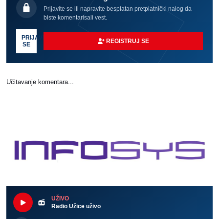
Prijavite se ili napravite besplatan pretplatnički nalog da
biste komentarisali vest.
PRIJAVI
REGISTRUJ SE
SE
Učitavanje komentara...
UŽIVO
Radio Užice uživo