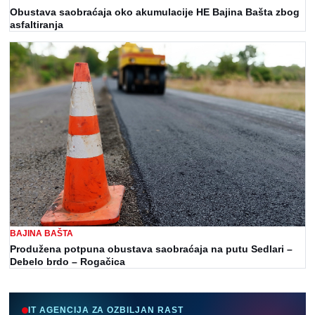
Obustava saobraćaja oko akumulacije HE Bajina Bašta zbog
asfaltiranja
BAJINA BAŠTA
Produžena potpuna obustava saobraćaja na putu Sedlari –
Debelo brdo – Rogačica
IT AGENCIJA ZA OZBILJAN RAST