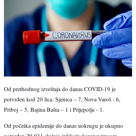
Od prethodnog izveštaja do danas COVID-19 je
potvrđen kod 20 lica: Sjenica – 7, Nova Varoš - 6,
Priboj – 5, Bajina Bašta – 1 i Prijepolje - 1.
Od početka epidemije do danas uokrugu je ukupno
potvrđen 29.031 slučaja infekcije koronavirusom.