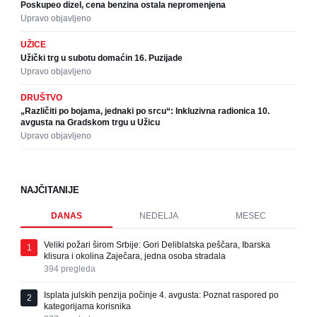
Poskupeo dizel, cena benzina ostala nepromenjena
Upravo objavljeno
UŽICE
Užički trg u subotu domaćin 16. Puzijade
Upravo objavljeno
DRUŠTVO
„Različiti po bojama, jednaki po srcu“: Inkluzivna radionica 10.
avgusta na Gradskom trgu u Užicu
Upravo objavljeno
NAJČITANIJE
DANAS
NEDELJA
MESEC
Veliki požari širom Srbije: Gori Deliblatska peščara, Ibarska
1
klisura i okolina Zaječara, jedna osoba stradala
394
pregleda
Isplata julskih penzija počinje 4. avgusta: Poznat raspored po
2
kategorijama korisnika