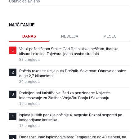
Upravo objavljeno
NAJČITANIJE
DANAS
NEDELJA
MESEC
Veliki požari širom Srbije: Gori Deliblatska peščara, Ibarska
1
klisura i okolina Zaječara, jedna osoba stradala
88
pregleda
Počela rekonstrukcija puta Drežnik–Severovo: Obnova deonice
2
duge 2,7 kilometara
24
pregleda
Podeljeni svi turistički vaučeri za penzionere: Najveće
3
interesovanje za Zlatibor, Vrnjačku Banju i Sokobanju
19
pregleda
Isplata julskih penzija počinje 4. avgusta: Poznat raspored po
4
kategorijama korisnika
18
pregleda
Danas vrhunac toplotnog talasa: Temperature do 40 stepeni, na
5