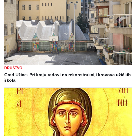
DRUŠTVO
Grad Užice: Pri kraju radovi na rekonstrukciji krovova užičkih
škola