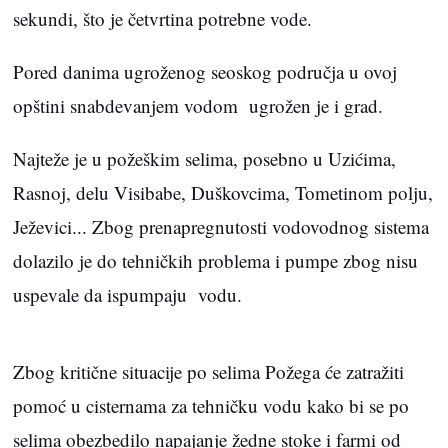
sekundi, što je četvrtina potrebne vode.
Pored danima ugroženog seoskog područja u ovoj
opštini snabdevanjem vodom ugrožen je i grad.
Najteže je u požeškim selima, posebno u Uzićima,
Rasnoj, delu Visibabe, Duškovcima, Tometinom polju,
Ježevici... Zbog prenapregnutosti vodovodnog sistema
dolazilo je do tehničkih problema i pumpe zbog nisu
uspevale da ispumpaju vodu.
Zbog kritične situacije po selima Požega će zatražiti
pomoć u cisternama za tehničku vodu kako bi se po
selima obezbedilo napajanje žedne stoke i farmi od