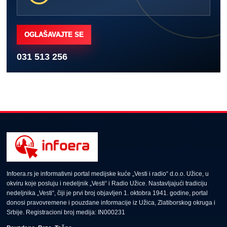
OGLAŠAVAJTE SE
031 513 256
Infoera.rs je informativni portal medijske kuće „Vesti i radio“ d.o.o. Užice, u
okviru koje posluju i nedeljnik „Vesti“ i Radio Užice. Nastavljajući tradiciju
nedeljnika „Vesti“, čiji je prvi broj objavljen 1. oktobra 1941. godine, portal
donosi pravovremene i pouzdane informacije iz Užica, Zlatiborskog okruga i
Srbije. Registracioni broj medija: IN000231