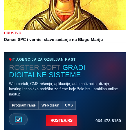
DRUŠTVO
Danas SPC i vernici slave sećanje na Blagu Mariju
IT AGENCIJA ZA OZBILJAN RAST
ROSTER SOFT
GRADI
DIGITALNE SISTEME
Web portali, CMS rešenja, aplikacije, automatizacija, dizajn,
hosting i tehnička podrška za firme koje žele brz i stabilan online
nastup.
Programiranje
Web dizajn
CMS
064 478 8150
ROSTER.RS