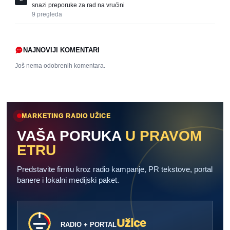
snazi preporuke za rad na vrućini
9
pregleda
NAJNOVIJI KOMENTARI
Još nema odobrenih komentara.
MARKETING RADIO UŽICE
VAŠA PORUKA
U PRAVOM
ETRU
Predstavite firmu kroz radio kampanje, PR tekstove, portal
banere i lokalni medijski paket.
Užice
RADIO + PORTAL