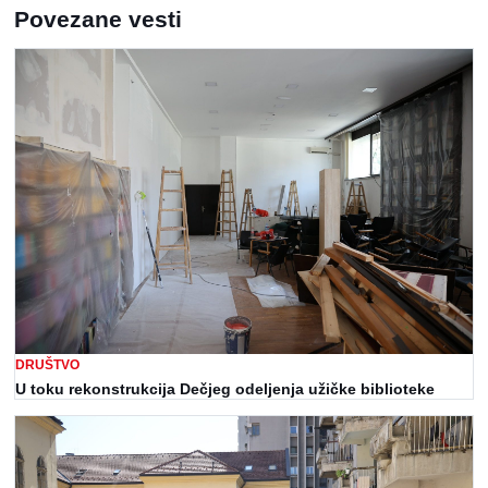
Povezane vesti
DRUŠTVO
U toku rekonstrukcija Dečjeg odeljenja užičke biblioteke