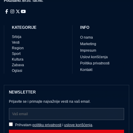
Pouzdano. Brzo. Tačno.
KATEGORIJE
INFO
Srbija
O nama
Vesti
Marketing
Region
Impresum
Sport
Uslovi korišćenja
Kultura
Politika privatnosti
Zabava
Kontakt
Oglasi
NEWSLETTER
Prijavite se i primajte najvažnije vesti na vaš email.
Prihvatam
politiku privatnosti
i
uslove korišćenja
.