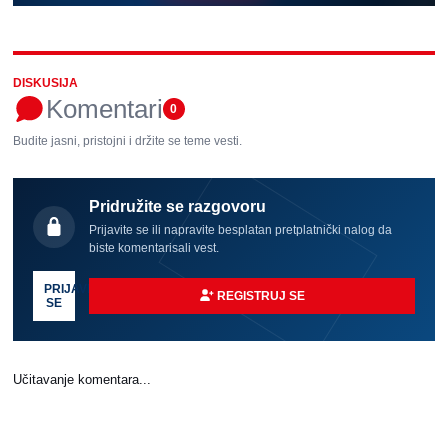
DISKUSIJA
Komentari
0
Budite jasni, pristojni i držite se teme vesti.
Pridružite se razgovoru
Prijavite se ili napravite besplatan pretplatnički nalog da
biste komentarisali vest.
PRIJAVI
REGISTRUJ SE
SE
Učitavanje komentara...