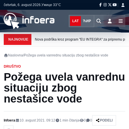
četvrtak, 6. avgust 2026.
Ужице
33°C
LAT
ЋИР
NAJNOVIJE
Nova podrška kroz program "EU INTEGRA" za pripremu projek
Naslovna
/
Požega uvela vanrednu situaciju zbog nestašice vode
DRUŠTVO
Požega uvela vanrednu
situaciju zbog
nestašice vode
Infoera
10. avgust 2021. 09:12
1
min čitanja
0
0
PODELI