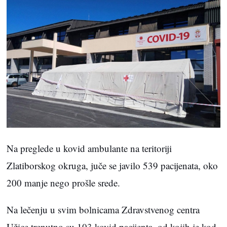
Na preglede u kovid ambulante na teritoriji
Zlatiborskog okruga, juče se javilo 539 pacijenata, oko
200 manje nego prošle srede.
Na lečenju u svim bolnicama Zdravstvenog centra
Užice trenutno su 103 kovid pacijenta, od kojih je kod