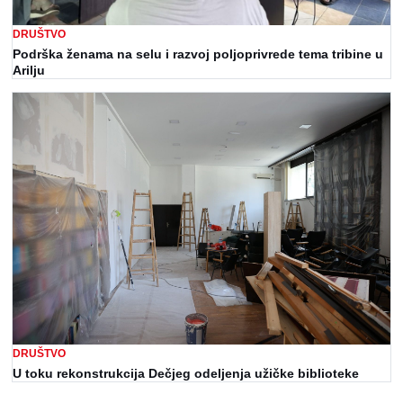
DRUŠTVO
Podrška ženama na selu i razvoj poljoprivrede tema tribine u
Arilju
DRUŠTVO
U toku rekonstrukcija Dečjeg odeljenja užičke biblioteke