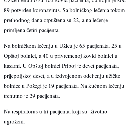
89 potvrđen koronavirus. Sa bolničkog lečenja tokom
prethodnog dana otpuštena su 22, a na lečenje
primljena četiri pacijenta.
Na bolničkom lečenju u Užicu je 65 pacijenata, 25 u
Opštoj bolnici, a 40 u privremenoj kovid bolnici u
kasarni. U Opštoj bolnici Priboj je devet pacijenata,
prijepoljskoj deset, a u izdvojenom odeljenju užičke
bolnice u Požegi je 19 pacijenata. Na kućnom lečenju
trenutno je 29 pacijenata.
Na respiratorus u tri pacijenta, koji su životno
ugroženi.