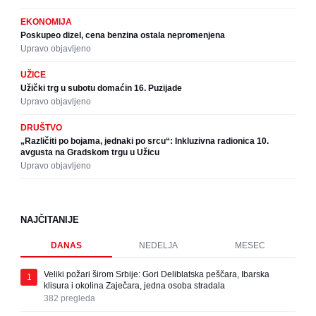
EKONOMIJA
Poskupeo dizel, cena benzina ostala nepromenjena
Upravo objavljeno
UŽICE
Užički trg u subotu domaćin 16. Puzijade
Upravo objavljeno
DRUŠTVO
„Različiti po bojama, jednaki po srcu“: Inkluzivna radionica 10.
avgusta na Gradskom trgu u Užicu
Upravo objavljeno
NAJČITANIJE
DANAS
NEDELJA
MESEC
Veliki požari širom Srbije: Gori Deliblatska peščara, Ibarska
1
klisura i okolina Zaječara, jedna osoba stradala
382
pregleda