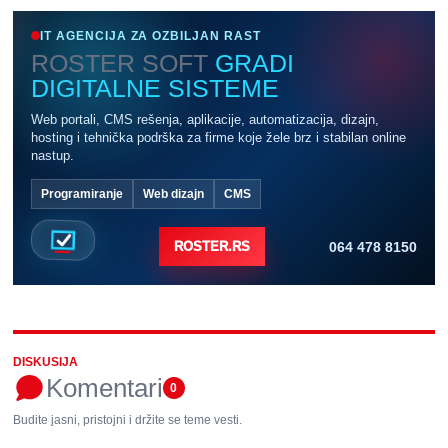
IT AGENCIJA ZA OZBILJAN RAST
ROSTER SOFT
GRADI
DIGITALNE SISTEME
Web portali, CMS rešenja, aplikacije, automatizacija, dizajn,
hosting i tehnička podrška za firme koje žele brz i stabilan online
nastup.
Programiranje
Web dizajn
CMS
064 478 8150
ROSTER.RS
DISKUSIJA
Komentari
0
Budite jasni, pristojni i držite se teme vesti.