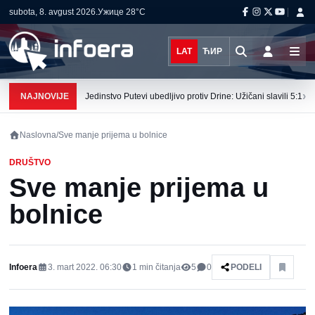
subota, 8. avgust 2026.
Ужице
28°C
LAT
ЋИР
›
NAJNOVIJE
Jedinstvo Putevi ubedljivo protiv Drine: Užičani slavili 5:1
Naslovna
/
Sve manje prijema u bolnice
DRUŠTVO
Sve manje prijema u
bolnice
Infoera
3. mart 2022. 06:30
1
min čitanja
5
0
PODELI