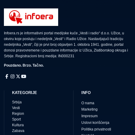
Infoera.rs je informativni portal medijske kuće „Vesti i radio“ d.o.o. Užice, u
okviru koje posluju i nedeljnik „Vesti“ i Radio Užice. Nastavljajući tradiciju
nedeljnika „Vesti“, čiji je prvi broj objavljen 1. oktobra 1941. godine, portal
donosi pravovremene i pouzdane informacije iz Užica, Zlatiborskog okruga i
Srbije. Registracioni broj medija: IN000231
Pouzdano. Brzo. Tačno.
KATEGORIJE
INFO
Srbija
O nama
Vesti
Marketing
Region
Impresum
Sport
Uslovi korišćenja
Kultura
Politika privatnosti
Zabava