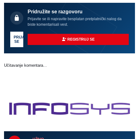
Pridružite se razgovoru
Prijavite se ili napravite besplatan pretplatnički nalog da
biste komentarisali vest.
PRIJAVI
REGISTRUJ SE
SE
Učitavanje komentara...