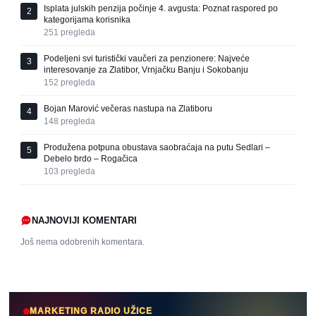
Isplata julskih penzija počinje 4. avgusta: Poznat raspored po
2
kategorijama korisnika
251
pregleda
Podeljeni svi turistički vaučeri za penzionere: Najveće
3
interesovanje za Zlatibor, Vrnjačku Banju i Sokobanju
152
pregleda
Bojan Marović večeras nastupa na Zlatiboru
4
148
pregleda
Produžena potpuna obustava saobraćaja na putu Sedlari –
5
Debelo brdo – Rogačica
103
pregleda
NAJNOVIJI KOMENTARI
Još nema odobrenih komentara.
MARKETING RADIO UŽICE