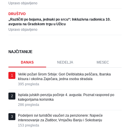
Upravo objavljeno
DRUŠTVO
„Različiti po bojama, jednaki po srcu“: Inkluzivna radionica 10.
avgusta na Gradskom trgu u Užicu
Upravo objavljeno
NAJČITANIJE
DANAS
NEDELJA
MESEC
Veliki požari širom Srbije: Gori Deliblatska peščara, Ibarska
1
klisura i okolina Zaječara, jedna osoba stradala
395
pregleda
Isplata julskih penzija počinje 4. avgusta: Poznat raspored po
2
kategorijama korisnika
286
pregleda
Podeljeni svi turistički vaučeri za penzionere: Najveće
3
interesovanje za Zlatibor, Vrnjačku Banju i Sokobanju
153
pregleda