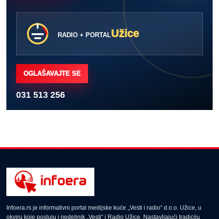
Užice
RADIO + PORTAL
OGLAŠAVAJTE SE
031 513 256
Infoera.rs je informativni portal medijske kuće „Vesti i radio“ d.o.o. Užice, u
okviru koje posluju i nedeljnik „Vesti“ i Radio Užice. Nastavljajući tradiciju