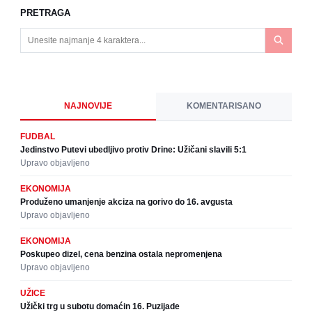
PRETRAGA
NAJNOVIJE
KOMENTARISANO
FUDBAL
Jedinstvo Putevi ubedljivo protiv Drine: Užičani slavili 5:1
Upravo objavljeno
EKONOMIJA
Produženo umanjenje akciza na gorivo do 16. avgusta
Upravo objavljeno
EKONOMIJA
Poskupeo dizel, cena benzina ostala nepromenjena
Upravo objavljeno
UŽICE
Užički trg u subotu domaćin 16. Puzijade