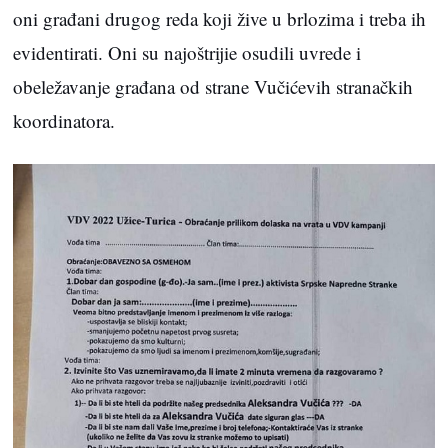
oni građani drugog reda koji žive u brlozima i treba ih
evidentirati. Oni su najoštrijie osudili uvrede i
obeležavanje građana od strane Vučićevih stranačkih
koordinatora.