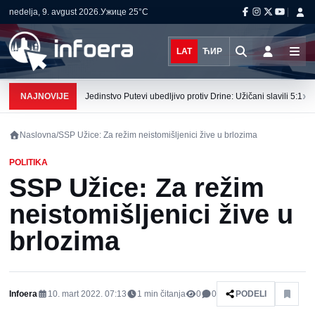
nedelja, 9. avgust 2026.
Ужице
25°C
LAT
ЋИР
›
NAJNOVIJE
Jedinstvo Putevi ubedljivo protiv Drine: Užičani slavili 5:1
Naslovna
/
SSP Užice: Za režim neistomišljenici žive u brlozima
POLITIKA
SSP Užice: Za režim
neistomišljenici žive u
brlozima
Infoera
10. mart 2022. 07:13
1
min čitanja
0
0
PODELI