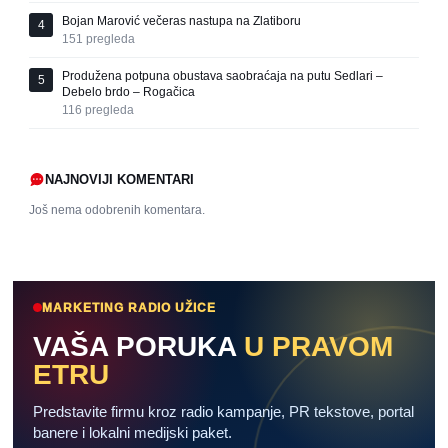
Bojan Marović večeras nastupa na Zlatiboru
4
151
pregleda
Produžena potpuna obustava saobraćaja na putu Sedlari –
5
Debelo brdo – Rogačica
116
pregleda
NAJNOVIJI KOMENTARI
Još nema odobrenih komentara.
MARKETING RADIO UŽICE
VAŠA PORUKA
U PRAVOM
ETRU
Predstavite firmu kroz radio kampanje, PR tekstove, portal
banere i lokalni medijski paket.