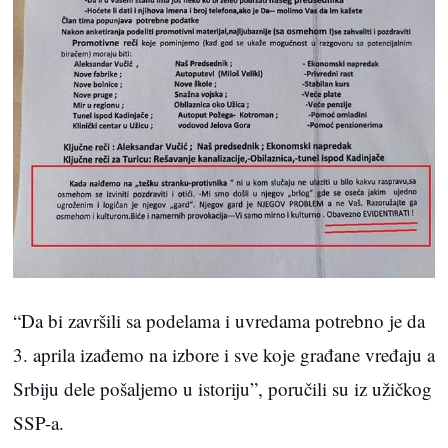
“Da bi završili sa podelama i uvredama potrebno je da
3. aprila izađemo na izbore i sve koje građane vređaju a
Srbiju dele pošaljemo u istoriju”, poručili su iz užičkog
SSP-a.