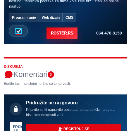
hosting i tehnička podrška za firme koje žele brz i stabilan online
nastup.
Programiranje
Web dizajn
CMS
064 478 8150
ROSTER.RS
DISKUSIJA
Komentari
0
Budite jasni, pristojni i držite se teme vesti.
Pridružite se razgovoru
Prijavite se ili napravite besplatan pretplatnički nalog da
biste komentarisali vest.
PRIJAVI
REGISTRUJ SE