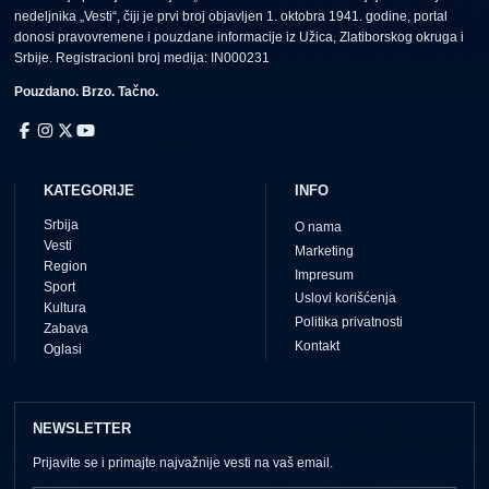
nedeljnika „Vesti“, čiji je prvi broj objavljen 1. oktobra 1941. godine, portal
donosi pravovremene i pouzdane informacije iz Užica, Zlatiborskog okruga i
Srbije. Registracioni broj medija: IN000231
Pouzdano. Brzo. Tačno.
KATEGORIJE
INFO
Srbija
O nama
Vesti
Marketing
Region
Impresum
Sport
Uslovi korišćenja
Kultura
Politika privatnosti
Zabava
Kontakt
Oglasi
NEWSLETTER
Prijavite se i primajte najvažnije vesti na vaš email.