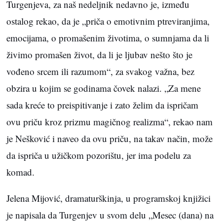
Turgenjeva, za naš nedeljnik nedavno je, između
ostalog rekao, da je „priča o emotivnim ptreviranjima,
emocijama, o promašenim životima, o sumnjama da li
živimo promašen život, da li je ljubav nešto što je
vođeno srcem ili razumom“, za svakog važna, bez
obzira u kojim se godinama čovek nalazi. „Za mene
sada kreće to preispitivanje i zato želim da ispričam
ovu priču kroz prizmu magičnog realizma“, rekao nam
je Nešković i naveo da ovu priču, na takav način, može
da ispriča u užičkom pozorištu, jer ima podelu za
komad.
Jelena Mijović, dramaturškinja, u programskoj knjižici
je napisala da Turgenjev u svom delu „Mesec (dana) na