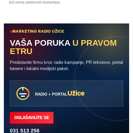
Još nema odobrenih komentara.
MARKETING RADIO UŽICE
VAŠA PORUKA
U PRAVOM
ETRU
Predstavite firmu kroz radio kampanje, PR tekstove, portal
banere i lokalni medijski paket.
Užice
RADIO + PORTAL
OGLAŠAVAJTE SE
031 513 256