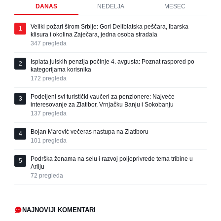
DANAS
NEDELJA
MESEC
Veliki požari širom Srbije: Gori Deliblatska peščara, Ibarska
1
klisura i okolina Zaječara, jedna osoba stradala
347
pregleda
Isplata julskih penzija počinje 4. avgusta: Poznat raspored po
2
kategorijama korisnika
172
pregleda
Podeljeni svi turistički vaučeri za penzionere: Najveće
3
interesovanje za Zlatibor, Vrnjačku Banju i Sokobanju
137
pregleda
Bojan Marović večeras nastupa na Zlatiboru
4
101
pregleda
Podrška ženama na selu i razvoj poljoprivrede tema tribine u
5
Arilju
72
pregleda
NAJNOVIJI KOMENTARI