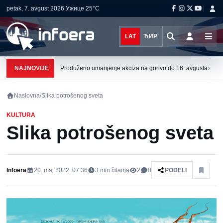
petak, 7. avgust 2026.
Ужице
25°C
LAT
ЋИР
›
NAJNOVIJE
Produženo umanjenje akciza na gorivo do 16. avgusta
Naslovna
/
Slika potrošenog sveta
KULTURA
Slika potrošenog sveta
Infoera
20. maj 2022. 07:36
3
min čitanja
2
0
PODELI