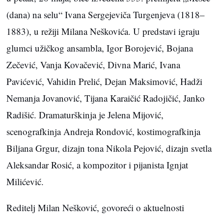
(dana) na selu“ Ivana Sergejeviča Turgenjeva (1818–
1883), u režiji Milana Neškovića. U predstavi igraju
glumci užičkog ansambla, Igor Borojević, Bojana
Zečević, Vanja Kovačević, Divna Marić, Ivana
Pavićević, Vahidin Prelić, Dejan Maksimović, Hadži
Nemanja Jovanović, Tijana Karaičić Radojičić, Janko
Radišić. Dramaturškinja je Jelena Mijović,
scenografkinja Andreja Rondović, kostimografkinja
Biljana Grgur, dizajn tona Nikola Pejović, dizajn svetla
Aleksandar Rosić, a kompozitor i pijanista Ignjat
Milićević.
Reditelj Milan Nešković, govoreći o aktuelnosti