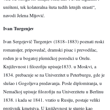
uništeni, tek kolateralna šteta tuđih letnjih strasti“,
navodi Jelena Mijović.
Ivan Turgenjev
Ivan Sergejevič Turgenjev (1818–1883) poznati ruski
romansijer, pripovedač, dramski pisac i prevodilac,
rođen je u bogatoj plemićkoj porodici u Orelu.
Književnost i filozofiju upisuje1833. u Moskvi, a
1834. prebacuje se na Univerzitet u Peterburgu, gde je
slušao i Gogoljeva predavanja. Posle diplomiranja, u
Nemačkoj upisuje filozofiju na Univerzitetu u Berlinu
1838. i kada se 1841. vratio u Rusiju, postaje veliki
protivnik kmetstva. U književnost je stupio kao