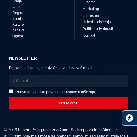
Srbija
O nama
Vesti
Marketing
Region
Impresum
Sport
Uslovi korišćenja
Kultura
Politika privatnosti
Zabava
Kontakt
Oglasi
NEWSLETTER
Prijavite se i primajte najvažnije vesti na vaš email.
Prihvatam
politiku privatnosti
i
uslove korišćenja
.
PRIJAVI SE
© 2026 Infoera. Sva prava zadržana. Sadržaj portala zaštićen je
autorskim pravima i može se prenositi samo uz saglasnost izdavača ili