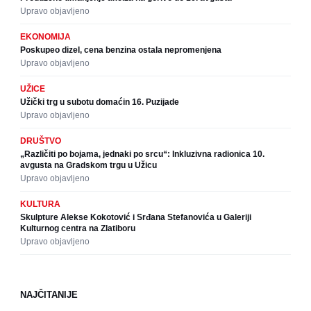
Upravo objavljeno
EKONOMIJA
Poskupeo dizel, cena benzina ostala nepromenjena
Upravo objavljeno
UŽICE
Užički trg u subotu domaćin 16. Puzijade
Upravo objavljeno
DRUŠTVO
„Različiti po bojama, jednaki po srcu“: Inkluzivna radionica 10.
avgusta na Gradskom trgu u Užicu
Upravo objavljeno
KULTURA
Skulpture Alekse Kokotović i Srđana Stefanovića u Galeriji
Kulturnog centra na Zlatiboru
Upravo objavljeno
NAJČITANIJE