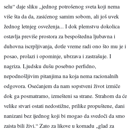
selu“ daje sliku „jednog potrošenog sveta koji nema
više šta da da, zasićenog samim sobom, ali još uvek
žednog letnjeg osveženja... I dok plemstvu dokolica
ostavlja previše prostora za bespoštedna ljubavna i
duhovna iscrpljivanja, dotle vreme radi ono što mu je i
posao, prolazi i opominje, ubrzava i zastrašuje. I
nagriza. Ljudsku dušu posebno perfidno,
nepodnošljivim pitanjima na koja nema racionalnih
odgovora. Osećanjem da nam sopstveni život izmiče
dok ga posmatramo, izmešteni sa strane. Strahom da će
velike stvari ostati nedostižne, prilike propuštene, dani
nanizani bez ijednog koji bi mogao da svedoči da smo
zaista bili živi.“ Zato za likove u komadu „glad za