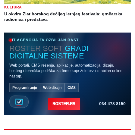
KULTURA
U okviru Zlatiborskog dečijeg letnjeg festivala: grnčarska
radionica i predstava
IT AGENCIJA ZA OZBILJAN RAST
ROSTER SOFT
GRADI
DIGITALNE SISTEME
Web portali, CMS rešenja, aplikacije, automatizacija, dizajn,
hosting i tehnička podrška za firme koje žele brz i stabilan online
nastup.
Programiranje
Web dizajn
CMS
064 478 8150
ROSTER.RS