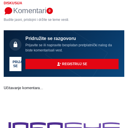
DISKUSIJA
Komentari
0
Budite jasni, pristojni i držite se teme vesti.
Pridružite se razgovoru
Prijavite se ili napravite besplatan pretplatnički nalog da
biste komentarisali vest.
PRIJAVI
REGISTRUJ SE
SE
Učitavanje komentara...