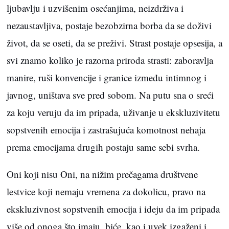
ljubavlju i uzvišenim osećanjima, neizdrživa i
nezaustavljiva, postaje bezobzirna borba da se doživi
život, da se oseti, da se preživi. Strast postaje opsesija, a
svi znamo koliko je razorna priroda strasti: zaboravlja
manire, ruši konvencije i granice između intimnog i
javnog, uništava sve pred sobom. Na putu sna o sreći
za koju veruju da im pripada, uživanje u ekskluzivitetu
sopstvenih emocija i zastrašujuća komotnost nehaja
prema emocijama drugih postaju same sebi svrha.
Oni koji nisu Oni, na nižim prečagama društvene
lestvice koji nemaju vremena za dokolicu, pravo na
ekskluzivnost sopstvenih emocija i ideju da im pripada
više od onoga što imaju, biće, kao i uvek izgaženi i