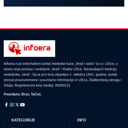
Infoera.rs je informativni portal medijske kuće „Vesti i radio“ d.o.o. Užice, u
okviru koje posluju i nedeljnik „Vesti“ i Radio Užice. Nastavljajući tradiciju
nedeljnika „Vesti“, čiji je prvi broj objavljen 1. oktobra 1941. godine, portal
donosi pravovremene i pouzdane informacije iz Užica, Zlatiborskog okruga i
Srbije. Registracioni broj medija: IN000231
Pouzdano. Brzo. Tačno.
KATEGORIJE
INFO