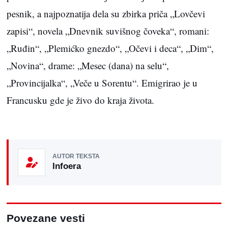
pesnik, a najpoznatija dela su zbirka priča „Lovčevi
zapisi“, novela „Dnevnik suvišnog čoveka“, romani:
„Ruđin“, „Plemićko gnezdo“, „Očevi i deca“, „Dim“,
„Novina“, drame: „Mesec (dana) na selu“,
„Provincijalka“, „Veče u Sorentu“. Emigrirao je u
Francusku gde je živo do kraja života.
AUTOR TEKSTA
Infoera
Povezane vesti