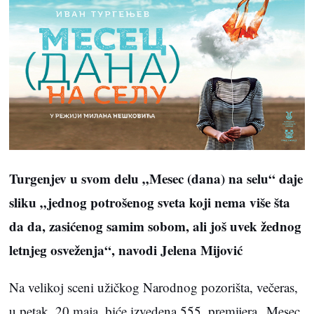
Turgenjev u svom delu „Mesec (dana) na selu“ daje
sliku „jednog potrošenog sveta koji nema više šta
da da, zasićenog samim sobom, ali još uvek žednog
letnjeg osveženja“, navodi Jelena Mijović
Na velikoj sceni užičkog Narodnog pozorišta, večeras,
u petak, 20 maja, biće izvedena 555. premijera „Mesec