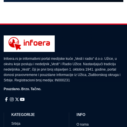
Infoera.rs je informativni portal medijske kuće „Vesti i radio“ d.o.o. Užice, u
okviru koje posluju i nedeljnik „Vesti“ i Radio Užice. Nastavljajući tradiciju
nedeljnika „Vesti“, čiji je prvi broj objavljen 1. oktobra 1941. godine, portal
donosi pravovremene i pouzdane informacije iz Užica, Zlatiborskog okruga i
Srbije. Registracioni broj medija: IN000231
Pouzdano. Brzo. Tačno.
KATEGORIJE
INFO
Srbija
O nama