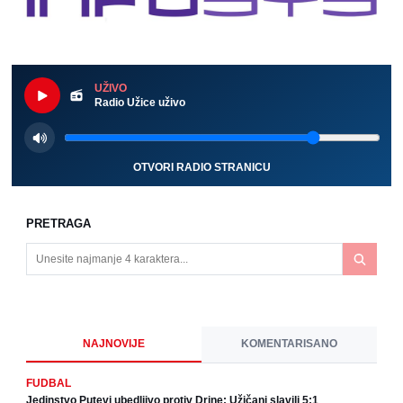
UŽIVO
Radio Užice uživo
OTVORI RADIO STRANICU
PRETRAGA
NAJNOVIJE
KOMENTARISANO
FUDBAL
Jedinstvo Putevi ubedljivo protiv Drine: Užičani slavili 5:1