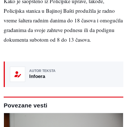
Kako je saopšteno iz Policijske uprave, takođe,
Policijska stanica u Bajinoj Bašti produžila je radno
vreme šaltera radnim danima do 18 časova i omogućila
građanima da svoje zahteve podnesu ili da podignu
dokumenta subotom od 8 do 13 časova.
AUTOR TEKSTA
Infoera
Povezane vesti