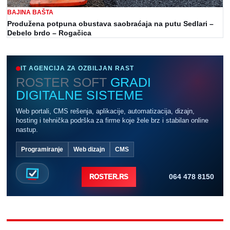
BAJINA BAŠTA
Produžena potpuna obustava saobraćaja na putu Sedlari –
Debelo brdo – Rogačica
IT AGENCIJA ZA OZBILJAN RAST
ROSTER SOFT
GRADI
DIGITALNE SISTEME
Web portali, CMS rešenja, aplikacije, automatizacija, dizajn,
hosting i tehnička podrška za firme koje žele brz i stabilan online
nastup.
Programiranje
Web dizajn
CMS
064 478 8150
ROSTER.RS