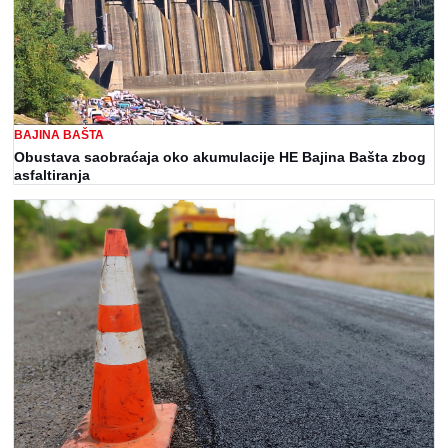
BAJINA BAŠTA
Obustava saobraćaja oko akumulacije HE Bajina Bašta zbog
asfaltiranja