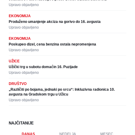
Upravo objavljeno
EKONOMIJA
Produženo umanjenje akciza na gorivo do 16. avgusta
Upravo objavljeno
EKONOMIJA
Poskupeo dizel, cena benzina ostala nepromenjena
Upravo objavljeno
UŽICE
Užički trg u subotu domaćin 16. Puzijade
Upravo objavljeno
DRUŠTVO
„Različiti po bojama, jednaki po srcu“: Inkluzivna radionica 10.
avgusta na Gradskom trgu u Užicu
Upravo objavljeno
NAJČITANIJE
DANAS
NEDELJA
MESEC