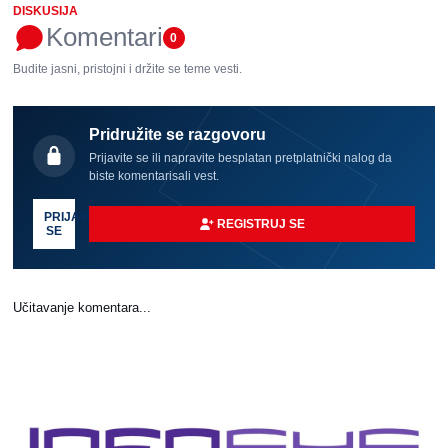
DISKUSIJA
Komentari
0
Budite jasni, pristojni i držite se teme vesti.
Pridružite se razgovoru
Prijavite se ili napravite besplatan pretplatnički nalog da
biste komentarisali vest.
PRIJAVI
REGISTRUJ SE
SE
Učitavanje komentara...