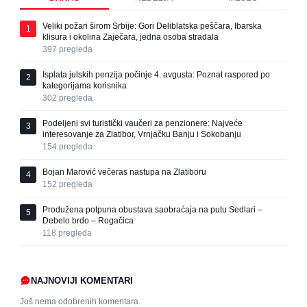
Veliki požari širom Srbije: Gori Deliblatska peščara, Ibarska
1
klisura i okolina Zaječara, jedna osoba stradala
397
pregleda
Isplata julskih penzija počinje 4. avgusta: Poznat raspored po
2
kategorijama korisnika
302
pregleda
Podeljeni svi turistički vaučeri za penzionere: Najveće
3
interesovanje za Zlatibor, Vrnjačku Banju i Sokobanju
154
pregleda
Bojan Marović večeras nastupa na Zlatiboru
4
152
pregleda
Produžena potpuna obustava saobraćaja na putu Sedlari –
5
Debelo brdo – Rogačica
118
pregleda
NAJNOVIJI KOMENTARI
Još nema odobrenih komentara.