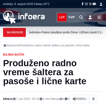
nedelja, 9. avgust 2026.
Ужице
29°C
LAT
ЋИР
›
NAJNOVIJE
Jedinstvo Putevi ubedljivo protiv Drine: Užičani slavili 5:1
Naslovna
/
Produženo radno vreme šaltera za pasoše i lične karte
BAJINA BAŠTA
Produženo radno
vreme šaltera za
pasoše i lične karte
Infoera
7. jun 2022. 05:16
1
min čitanja
4
0
PODELI