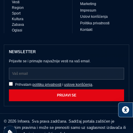
Vesti
Marketing
Region
Impresum
Sport
Uslovi korišćenja
Kultura
Politika privatnosti
Zabava
Kontakt
Oglasi
NEWSLETTER
Prijavite se i primajte najvažnije vesti na vaš email.
Prihvatam
politiku privatnosti
i
uslove korišćenja
.
PRIJAVI SE
© 2026 Infoera. Sva prava zadržana. Sadržaj portala zaštićen je
autorskim pravima i može se prenositi samo uz saglasnost izdavača ili