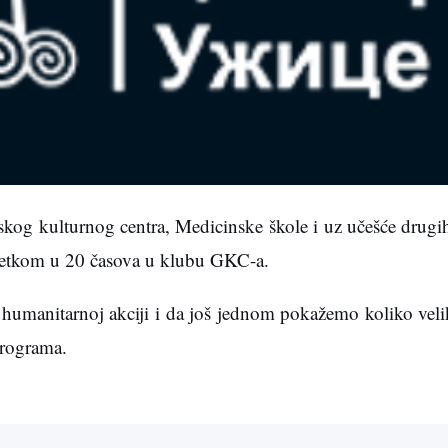
skog kulturnog centra, Medicinske škole i uz učešće drugih
očetkom u 20 časova u klubu GKC-a.
humanitarnoj akciji i da još jednom pokažemo koliko veli
programa.