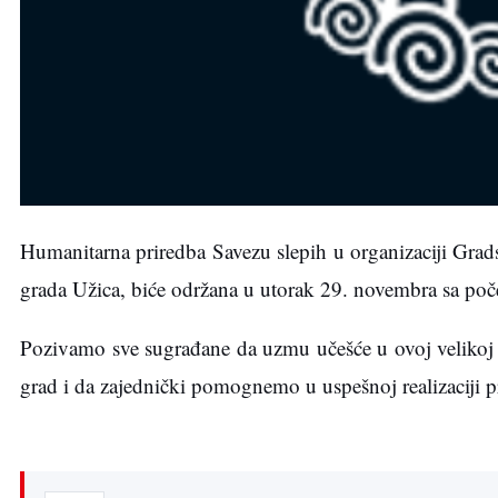
Humanitarna priredba Savezu slepih u organizaciji Grad
grada Užica, biće održana u utorak 29. novembra sa p
Pozivamo sve sugrađane da uzmu učešće u ovoj velikoj 
grad i da zajednički pomognemo u uspešnoj realizaciji 