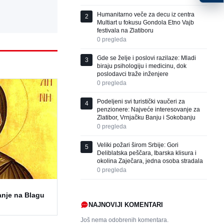
Humanitarno veče za decu iz centra
2
Multiart u fokusu Gondola Etno Vajb
festivala na Zlatiboru
0
pregleda
Gde se želje i poslovi razilaze: Mladi
3
biraju psihologiju i medicinu, dok
poslodavci traže inženjere
0
pregleda
Podeljeni svi turistički vaučeri za
4
penzionere: Najveće interesovanje za
Zlatibor, Vrnjačku Banju i Sokobanju
0
pregleda
Veliki požari širom Srbije: Gori
5
Deliblatska peščara, Ibarska klisura i
okolina Zaječara, jedna osoba stradala
0
pregleda
anje na Blagu
NAJNOVIJI KOMENTARI
Još nema odobrenih komentara.