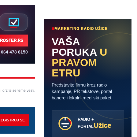
MARKETING RADIO UŽICE
VAŠA
ROSTER.RS
PORUKA
U
064 478 8150
PRAVOM
ETRU
Predstavite firmu kroz radio
 i držite se teme vesti.
kampanje, PR tekstove, portal
banere i lokalni medijski paket.
RADIO +
REGISTRUJ SE
Užice
PORTAL