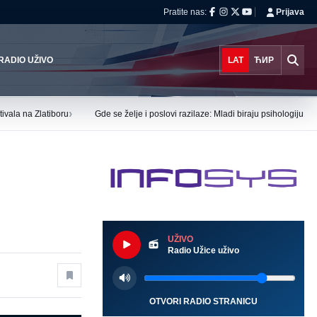
Pratite nas:
Prijava
RADIO UŽIVO
LAT
ЋИР
›
ivala na Zlatiboru
Gde se želje i poslovi razilaze: Mladi biraju psihologiju i
UŽIVO
Radio Užice uživo
OTVORI RADIO STRANICU