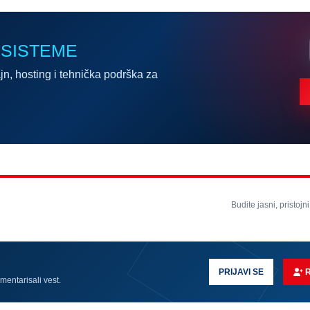
 SISTEME
jn, hosting i tehnička podrška za
Budite jasni, pristojni
PRIJAVI SE
omentarisali vest.