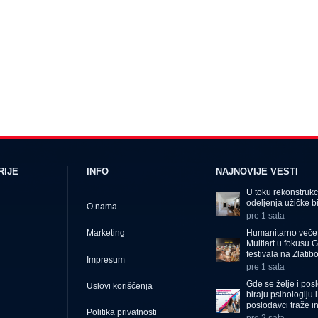
RIJE
INFO
NAJNOVIJE VESTI
U toku rekonstrukc
odeljenja užičke b
O nama
pre 1 sata
Humanitarno veče 
Marketing
Multiart u fokusu 
festivala na Zlatib
Impresum
pre 1 sata
Gde se želje i posl
Uslovi korišćenja
biraju psihologiju 
poslodavci traže i
Politika privatnosti
pre 2 sata