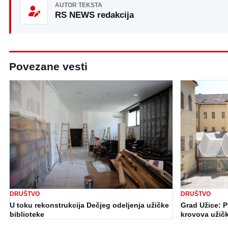
AUTOR TEKSTA
RS NEWS redakcija
Povezane vesti
DRUŠTVO
DRUŠTVO
U toku rekonstrukcija Dečjeg odeljenja užičke
Grad Užice: Pr
biblioteke
krovova užičk