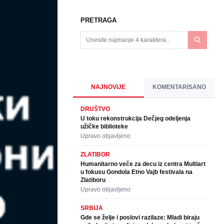
PRETRAGA
NAJNOVIJE
KOMENTARISANO
DRUŠTVO
U toku rekonstrukcija Dečjeg odeljenja
užičke biblioteke
Upravo objavljeno
ZLATIBOR
Humanitarno veče za decu iz centra Multiart
u fokusu Gondola Etno Vajb festivala na
Zlatiboru
Upravo objavljeno
SRBIJA
Gde se želje i poslovi razilaze: Mladi biraju