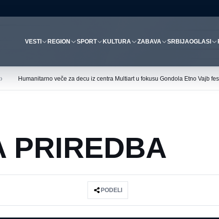
VESTI
REGION
SPORT
KULTURA
ZABAVA
SRBIJA
OGLASI
›
Humanitarno veče za decu iz centra Multiart u fokusu Gondola Etno Vajb fest
 PRIREDBA
PODELI