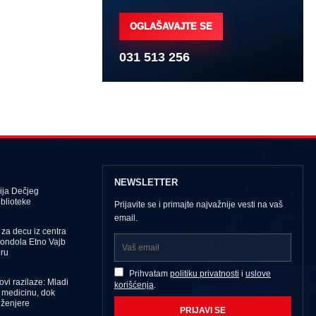
OGLAŠAVAJTE SE
031 513 256
NEWSLETTER
ija Dečjeg
iblioteke
Prijavite se i primajte najvažnije vesti na vaš
email.
za decu iz centra
Gondola Etno Vajb
oru
Prihvatam
politiku privatnosti
i
uslove
ovi razilaze: Mladi
korišćenja
.
i medicinu, dok
nženjere
PRIJAVI SE