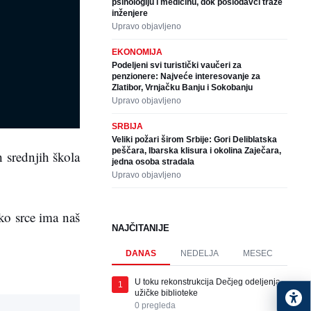
psihologiju i medicinu, dok poslodavci traže
inženjere
Upravo objavljeno
EKONOMIJA
Podeljeni svi turistički vaučeri za
penzionere: Najveće interesovanje za
Zlatibor, Vrnjačku Banju i Sokobanju
Upravo objavljeno
SRBIJA
Veliki požari širom Srbije: Gori Deliblatska
peščara, Ibarska klisura i okolina Zaječara,
 srednjih škola
jedna osoba stradala
Upravo objavljeno
ko srce ima naš
NAJČITANIJE
DANAS
NEDELJA
MESEC
U toku rekonstrukcija Dečjeg odeljenja
1
užičke biblioteke
0
pregleda