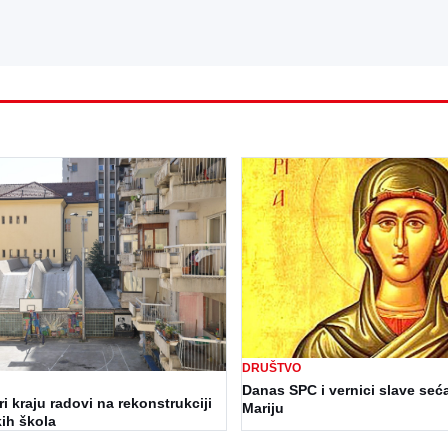
DRUŠTVO
Danas SPC i vernici slave seć
i kraju radovi na rekonstrukciji
Mariju
ih škola