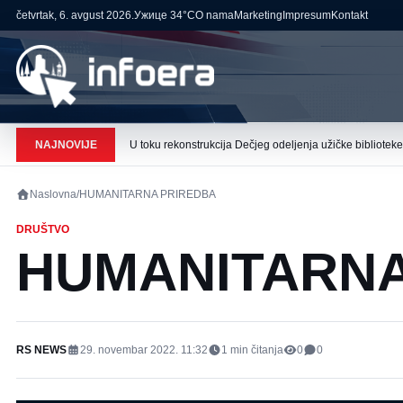
četvrtak, 6. avgust 2026.
Ужице
34°C
O nama
Marketing
Impresum
Kontakt
NAJNOVIJE
U toku rekonstrukcija Dečjeg odeljenja užičke biblioteke
Naslovna
/
HUMANITARNA PRIREDBA
DRUŠTVO
HUMANITARNA
RS NEWS
29. novembar 2022. 11:32
1
min čitanja
0
0