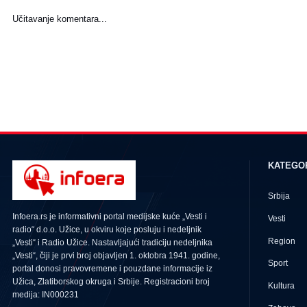
Učitavanje komentara...
KATEGO
Srbija
Infoera.rs je informativni portal medijske kuće „Vesti i
Vesti
radio“ d.o.o. Užice, u okviru koje posluju i nedeljnik
Region
„Vesti“ i Radio Užice. Nastavljajući tradiciju nedeljnika
„Vesti“, čiji je prvi broj objavljen 1. oktobra 1941. godine,
Sport
portal donosi pravovremene i pouzdane informacije iz
Užica, Zlatiborskog okruga i Srbije. Registracioni broj
Kultura
medija: IN000231