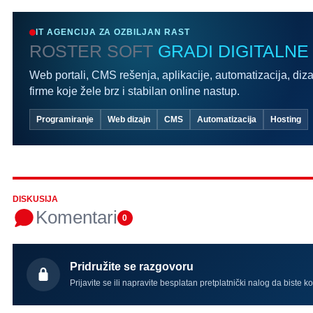
IT AGENCIJA ZA OZBILJAN RAST
ROSTER SOFT
GRADI DIGITALNE
Web portali, CMS rešenja, aplikacije, automatizacija, diza
firme koje žele brz i stabilan online nastup.
Programiranje
Web dizajn
CMS
Automatizacija
Hosting
DISKUSIJA
Komentari
0
Pridružite se razgovoru
Prijavite se ili napravite besplatan pretplatnički nalog da biste k