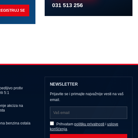
031 513 256
REGISTRUJ SE
NEWSLETTER
edljivo protiv
li 5:1
Prijavite se i primajte najvažnije vesti na vaš
email.
nje akciza na
sta
ena benzina ostala
Prihvatam
politiku privatnosti
i
uslove
korišćenja
.