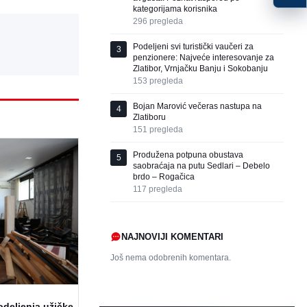
kategorijama korisnika
296
pregleda
Podeljeni svi turistički vaučeri za
3
penzionere: Najveće interesovanje za
Zlatibor, Vrnjačku Banju i Sokobanju
153
pregleda
Bojan Marović večeras nastupa na
4
Zlatiboru
151
pregleda
Produžena potpuna obustava
5
saobraćaja na putu Sedlari – Debelo
brdo – Rogačica
117
pregleda
NAJNOVIJI KOMENTARI
Još nema odobrenih komentara.
odeljenja užičke