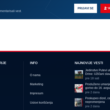
PRIJAVI SE
omentarisali vest.
RIJE
INFO
NAJNOVIJE VESTI
Jedinstvo Putevi ub
Drine: Užičani slavi
O nama
pre 18 sati
Produženo umanje
Marketing
gorivo do 16. avgu
pre 2 dana
Impresum
Poskupeo dizel, c
nepromenjena
Uslovi korišćenja
pre 2 dana