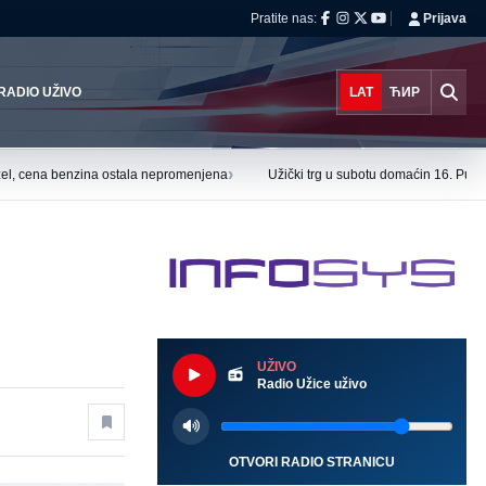
Pratite nas:
Prijava
RADIO UŽIVO
LAT
ЋИР
›
el, cena benzina ostala nepromenjena
Užički trg u subotu domaćin 16. Puzi
UŽIVO
Radio Užice uživo
OTVORI RADIO STRANICU