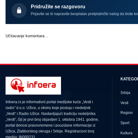
Pridružite se razgovoru
Prijavite se ili napravite besplatan pretplatnički nalog da biste k
Učitavanje komentara...
KATEGO
Srbija
Infoera.rs je informativni portal medijske kuće „Vesti i
Vesti
radio“ d.o.o. Užice, u okviru koje posluju i nedeljnik
Region
„Vesti“ i Radio Užice. Nastavljajući tradiciju nedeljnika
„Vesti“, čiji je prvi broj objavljen 1. oktobra 1941. godine,
Sport
portal donosi pravovremene i pouzdane informacije iz
Užica, Zlatiborskog okruga i Srbije. Registracioni broj
Kultura
medija: IN000231