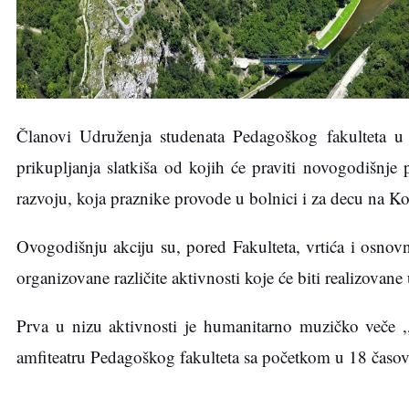
Članovi Udruženja studenata Pedagoškog fakulteta u
prikupljanja slatkiša od kojih će praviti novogodišnje
razvoju, koja praznike provode u bolnici i za decu na Ko
Ovogodišnju akciju su, pored Fakulteta, vrtića i osnovn
organizovane različite aktivnosti koje će biti realizova
Prva u nizu aktivnosti je humanitarno muzičko veče 
amfiteatru Pedagoškog fakulteta sa početkom u 18 časov