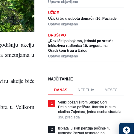
Upravo objavljeno
UŽICE
Užički trg u subotu domaćin 16. Puzijade
Upravo objavljeno
DRUŠTVO
„Različiti po bojama, jednaki po srcu“:
odišnju akciju
Inkluzivna radionica 10. avgusta na
Gradskom trgu u Užicu
 sa smetnjama u
Upravo objavljeno
NAJČITANIJE
iru akcije biće
DANAS
NEDELJA
MESEC
Veliki požari širom Srbije: Gori
1
mbra u Velikom
Deliblatska peščara, Ibarska klisura i
okolina Zaječara, jedna osoba stradala
396
pregleda
Isplata julskih penzija počinje 4.
2
avgusta: Poznat raspored po