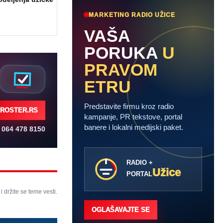
MARKETING RADIO UŽICE
VAŠA
PORUKA
U
PRAVOM
ETRU
Predstavite firmu kroz radio
ROSTER.RS
kampanje, PR tekstove, portal
banere i lokalni medijski paket.
064 478 8150
RADIO +
Užice
PORTAL
 i držite se teme vesti.
OGLAŠAVAJTE SE