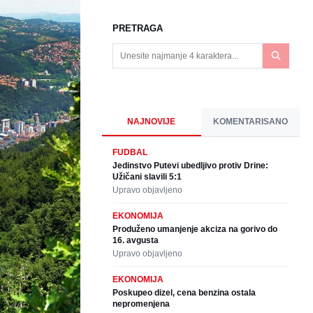
PRETRAGA
NAJNOVIJE
KOMENTARISANO
FUDBAL
Jedinstvo Putevi ubedljivo protiv Drine:
Užičani slavili 5:1
Upravo objavljeno
EKONOMIJA
Produženo umanjenje akciza na gorivo do
16. avgusta
Upravo objavljeno
EKONOMIJA
Poskupeo dizel, cena benzina ostala
nepromenjena