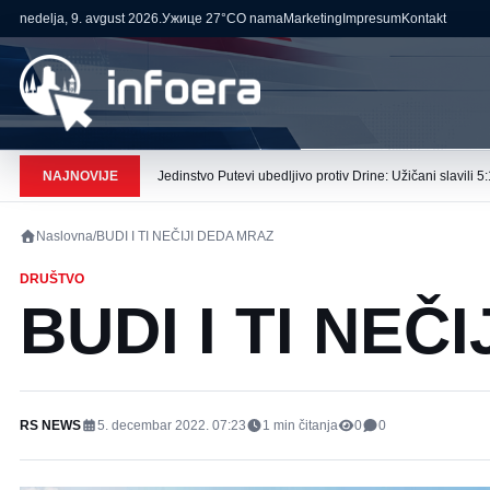
nedelja, 9. avgust 2026.
Ужице
27°C
O nama
Marketing
Impresum
Kontakt
NAJNOVIJE
Jedinstvo Putevi ubedljivo protiv Drine: Užičani slavili 5:
Naslovna
/
BUDI I TI NEČIJI DEDA MRAZ
DRUŠTVO
BUDI I TI NEČ
RS NEWS
5. decembar 2022. 07:23
1
min čitanja
0
0