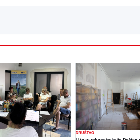
DRUŠTVO
U toku rekonstrukcija Dečjeg 