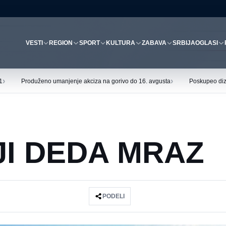
VESTI
REGION
SPORT
KULTURA
ZABAVA
SRBIJA
OGLASI
›
›
1
Produženo umanjenje akciza na gorivo do 16. avgusta
Poskupeo diz
IJI DEDA MRAZ
PODELI