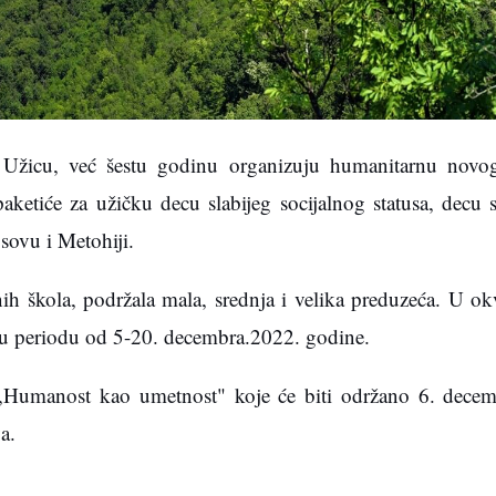
 Užicu, već šestu godinu organizuju humanitarnu novog
 paketiće za užičku decu slabijeg socijalnog statusa, decu
sovu i Metohiji.
ih škola, podržala mala, srednja i velika preduzeća. U okv
ne u periodu od 5-20. decembra.2022. godine.
,,Humanost kao umetnost" koje će biti održano 6. dece
a.