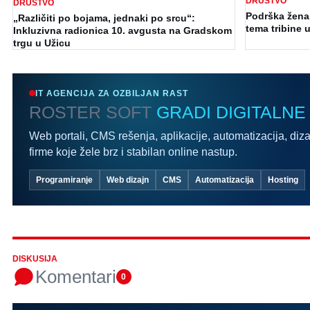
DRUŠTVO
DRUŠTVO
Podrška ženam
„Različiti po bojama, jednaki po srcu“:
tema tribine u
Inkluzivna radionica 10. avgusta na Gradskom
trgu u Užicu
IT AGENCIJA ZA OZBILJAN RAST
ROSTER SOFT
GRADI DIGITALNE
Web portali, CMS rešenja, aplikacije, automatizacija, diza
firme koje žele brz i stabilan online nastup.
Programiranje
Web dizajn
CMS
Automatizacija
Hosting
DISKUSIJA
Komentari
0