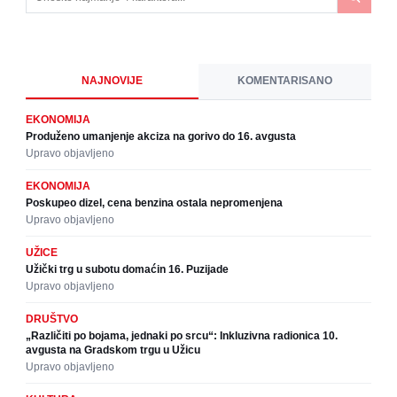
NAJNOVIJE
KOMENTARISANO
EKONOMIJA
Produženo umanjenje akciza na gorivo do 16. avgusta
Upravo objavljeno
EKONOMIJA
Poskupeo dizel, cena benzina ostala nepromenjena
Upravo objavljeno
UŽICE
Užički trg u subotu domaćin 16. Puzijade
Upravo objavljeno
DRUŠTVO
„Različiti po bojama, jednaki po srcu“: Inkluzivna radionica 10.
avgusta na Gradskom trgu u Užicu
Upravo objavljeno