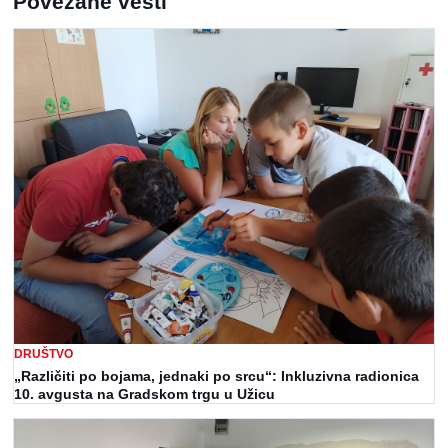
Povezane vesti
DRUŠTVO
„Različiti po bojama, jednaki po srcu“: Inkluzivna radionica
10. avgusta na Gradskom trgu u Užicu