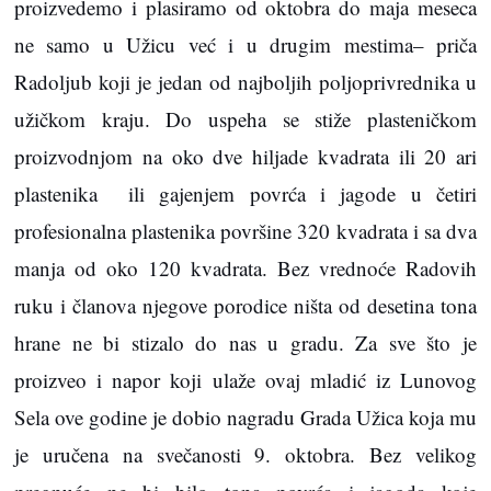
proizvedemo i plasiramo od oktobra do maja meseca
ne samo u Užicu već i u drugim mestima– priča
Radoljub koji je jedan od najboljih poljoprivrednika u
užičkom kraju. Do uspeha se stiže plasteničkom
proizvodnjom na oko dve hiljade kvadrata ili 20 ari
plastenika ili gajenjem povrća i jagode u četiri
profesionalna plastenika površine 320 kvadrata i sa dva
manja od oko 120 kvadrata. Bez vrednoće Radovih
ruku i članova njegove porodice ništa od desetina tona
hrane ne bi stizalo do nas u gradu. Za sve što je
proizveo i napor koji ulaže ovaj mladić iz Lunovog
Sela ove godine je dobio nagradu Grada Užica koja mu
je uručena na svečanosti 9. oktobra. Bez velikog