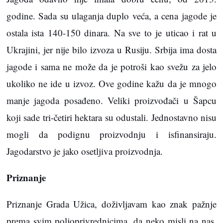
godine. Sada su ulaganja duplo veća, a cena jagode je
ostala ista 140-150 dinara. Na sve to je uticao i rat u
Ukrajini, jer nije bilo izvoza u Rusiju. Srbija ima dosta
jagode i sama ne može da je potroši kao svežu za jelo
ukoliko ne ide u izvoz. Ove godine kažu da je mnogo
manje jagoda posađeno. Veliki proizvođači u Šapcu
koji sade tri-četiri hektara su odustali. Jednostavno nisu
mogli da podignu proizvodnju i isfinansiraju.
Jagodarstvo je jako osetljiva proizvodnja.
Priznanje
Priznanje Grada Užica, doživljavam kao znak pažnje
prema svim poljoprivrednicima, da neko misli na nas.