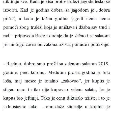
diktiraju sve. Kada je kiša protiv truleži jagode teško se
izboriti. Kad je godina dobra, sa jagodom je ,,dobra
priča”, a kada je kišna godina jagodi nema nema
pomoći zbog truleži koja je uništava i džaba sav trud i
rad – pripoveda Rade i dodaje da je slično i sa salatom
jer mnoigo zavisi od zakona tržišta, ponude i potražnje.
- Recimo, dobro smo prošli sa zelenom salatom 2019.
godine, pred koronu. Međutim prošla godina je bila
loša, maj mesec je totalno ,,zakovao”, jer kupus je
stigao rano i niko nije kupovao zelenu salatu, jer je
kupus bio jeftiniji. Tako je cenu diktiralo tržište, i to je
jednostavno tako – obrazlaže situacije u kojima je