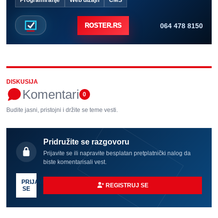
064 478 8150
ROSTER.RS
DISKUSIJA
Komentari
0
Budite jasni, pristojni i držite se teme vesti.
Pridružite se razgovoru
Prijavite se ili napravite besplatan pretplatnički nalog da
biste komentarisali vest.
PRIJAVI
REGISTRUJ SE
SE