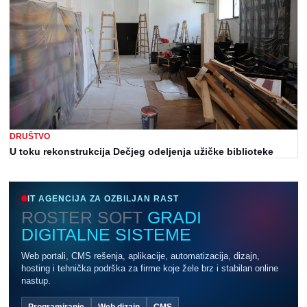
DRUŠTVO
U toku rekonstrukcija Dečjeg odeljenja užičke biblioteke
IT AGENCIJA ZA OZBILJAN RAST
ROSTER SOFT
GRADI
DIGITALNE SISTEME
Web portali, CMS rešenja, aplikacije, automatizacija, dizajn,
hosting i tehnička podrška za firme koje žele brz i stabilan online
nastup.
Programiranje
Web dizajn
CMS