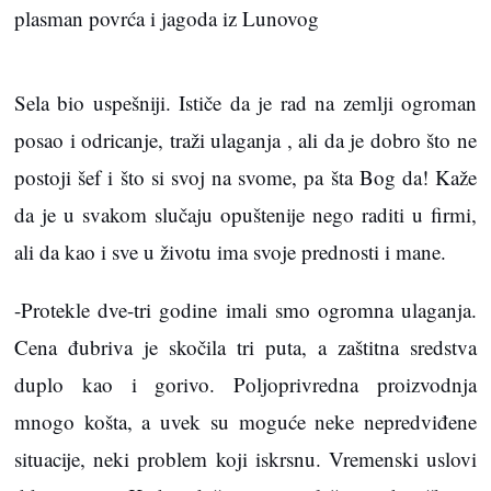
plasman povrća i jagoda iz Lunovog
Sela bio uspešniji. Ističe da je rad na zemlji ogroman
posao i odricanje, traži ulaganja , ali da je dobro što ne
postoji šef i što si svoj na svome, pa šta Bog da! Kaže
da je u svakom slučaju opuštenije nego raditi u firmi,
ali da kao i sve u životu ima svoje prednosti i mane.
-Protekle dve-tri godine imali smo ogromna ulaganja.
Cena đubriva je skočila tri puta, a zaštitna sredstva
duplo kao i gorivo. Poljoprivredna proizvodnja
mnogo košta, a uvek su moguće neke nepredviđene
situacije, neki problem koji iskrsnu. Vremenski uslovi