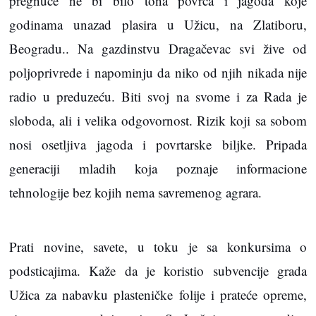
pregnuće ne bi bilo tona povrća i jagoda koje
godinama unazad plasira u Užicu, na Zlatiboru,
Beogradu.. Na gazdinstvu Dragačevac svi žive od
poljoprivrede i napominju da niko od njih nikada nije
radio u preduzeću. Biti svoj na svome i za Rada je
sloboda, ali i velika odgovornost. Rizik koji sa sobom
nosi osetljiva jagoda i povrtarske biljke. Pripada
generaciji mladih koja poznaje informacione
tehnologije bez kojih nema savremenog agrara.
Prati novine, savete, u toku je sa konkursima o
podsticajima. Kaže da je koristio subvencije grada
Užica za nabavku plasteničke folije i prateće opreme,