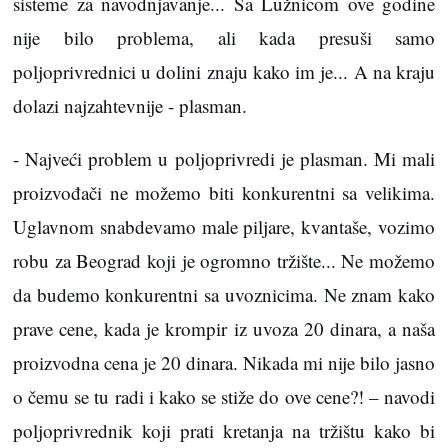
sisteme za navodnjavanje... Sa Lužnicom ove godine
nije bilo problema, ali kada presuši samo
poljoprivrednici u dolini znaju kako im je... A na kraju
dolazi najzahtevnije - plasman.
- Najveći problem u poljoprivredi je plasman. Mi mali
proizvođači ne možemo biti konkurentni sa velikima.
Uglavnom snabdevamo male piljare, kvantaše, vozimo
robu za Beograd koji je ogromno tržište... Ne možemo
da budemo konkurentni sa uvoznicima. Ne znam kako
prave cene, kada je krompir iz uvoza 20 dinara, a naša
proizvodna cena je 20 dinara. Nikada mi nije bilo jasno
o čemu se tu radi i kako se stiže do ove cene?! – navodi
poljoprivrednik koji prati kretanja na tržištu kako bi