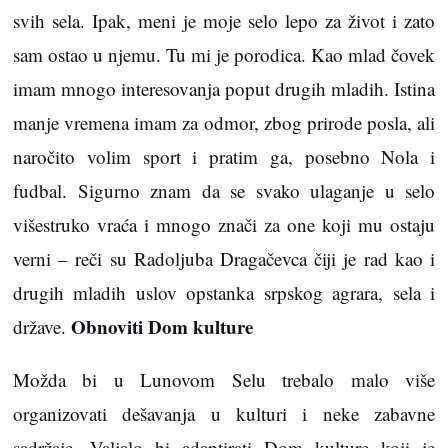
svih sela. Ipak, meni je moje selo lepo za život i zato
sam ostao u njemu. Tu mi je porodica. Kao mlad čovek
imam mnogo interesovanja poput drugih mladih. Istina
manje vremena imam za odmor, zbog prirode posla, ali
naročito volim sport i pratim ga, posebno Nola i
fudbal. Sigurno znam da se svako ulaganje u selo
višestruko vraća i mnogo znači za one koji mu ostaju
verni – reči su Radoljuba Dragačevca čiji je rad kao i
drugih mladih uslov opstanka srpskog agrara, sela i
Obnoviti Dom kulture
države.
Možda bi u Lunovom Selu trebalo malo više
organizovati dešavanja u kulturi i neke zabavne
sadržaje. Valjalo bi adaptirati Dom kulture koji je