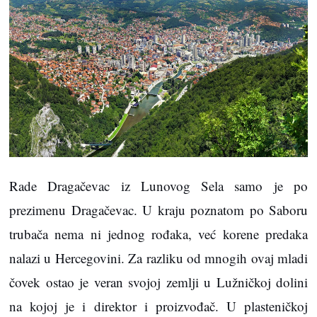
Rade Dragačevac iz Lunovog Sela samo je po
prezimenu Dragačevac. U kraju poznatom po Saboru
trubača nema ni jednog rođaka, već korene predaka
nalazi u Hercegovini. Za razliku od mnogih ovaj mladi
čovek ostao je veran svojoj zemlji u Lužničkoj dolini
na kojoj je i direktor i proizvođač. U plasteničkoj