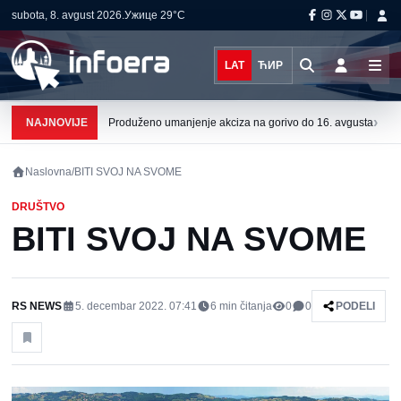
subota, 8. avgust 2026.
Ужице
29°C
LAT
ЋИР
›
NAJNOVIJE
Produženo umanjenje akciza na gorivo do 16. avgusta
Naslovna
/
BITI SVOJ NA SVOME
DRUŠTVO
BITI SVOJ NA SVOME
RS NEWS
5. decembar 2022. 07:41
6
min čitanja
0
0
PODELI