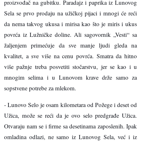
proizvođač na gubitku. Paradajz i paprika iz Lunovog
Sela se prvo prodaju na užičkoj pijaci i mnogi će reći
da nema takvog ukusa i mirisa kao što je miris i ukus
povrća iz Lužničke doline. Ali sagovornik „Vesti“ sa
žaljenjem primećuje da sve manje ljudi gleda na
kvalitet, a sve više na cenu povrća. Smatra da hitno
više pažnje treba posvetiti stočarstvu, jer se kao i u
mnogim selima i u Lunovom krave drže samo za
sopstvene potrebe za mlekom.
- Lunovo Selo je osam kilometara od Požege i deset od
Užica, može se reći da je ovo selo predgrađe Užica.
Otvaraju nam se i firme sa desetinama zaposlenih. Ipak
omladina odlazi, ne samo iz Lunovog Sela, već i iz