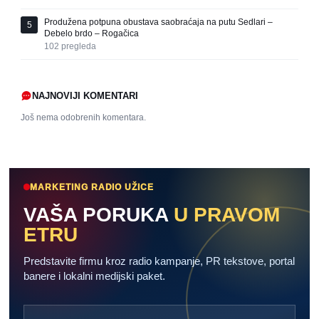
Produžena potpuna obustava saobraćaja na putu Sedlari –
5
Debelo brdo – Rogačica
102
pregleda
NAJNOVIJI KOMENTARI
Još nema odobrenih komentara.
MARKETING RADIO UŽICE
VAŠA PORUKA
U PRAVOM
ETRU
Predstavite firmu kroz radio kampanje, PR tekstove, portal
banere i lokalni medijski paket.