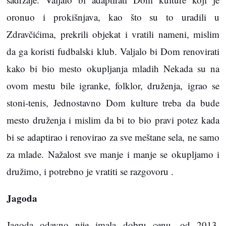
oronuo i prokišnjava, kao što su to uradili u
Zdravčićima, prekrili objekat i vratili nameni, mislim
da ga koristi fudbalski klub. Valjalo bi Dom renovirati
kako bi bio mesto okupljanja mladih Nekada su na
ovom mestu bile igranke, folklor, druženja, igrao se
stoni-tenis, Jednostavno Dom kulture treba da bude
mesto druženja i mislim da bi to bio pravi potez kada
bi se adaptirao i renovirao za sve meštane sela, ne samo
za mlade. Nažalost sve manje i manje se okupljamo i
družimo, i potrebno je vratiti se razgovoru .
Jagoda
Jagoda odavno nije imala dobru cenu, od 2013.