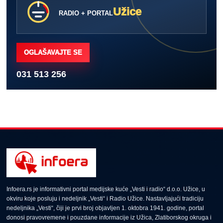
Užice
RADIO + PORTAL
OGLAŠAVAJTE SE
031 513 256
Infoera.rs je informativni portal medijske kuće „Vesti i radio“ d.o.o. Užice, u
okviru koje posluju i nedeljnik „Vesti“ i Radio Užice. Nastavljajući tradiciju
nedeljnika „Vesti“, čiji je prvi broj objavljen 1. oktobra 1941. godine, portal
donosi pravovremene i pouzdane informacije iz Užica, Zlatiborskog okruga i