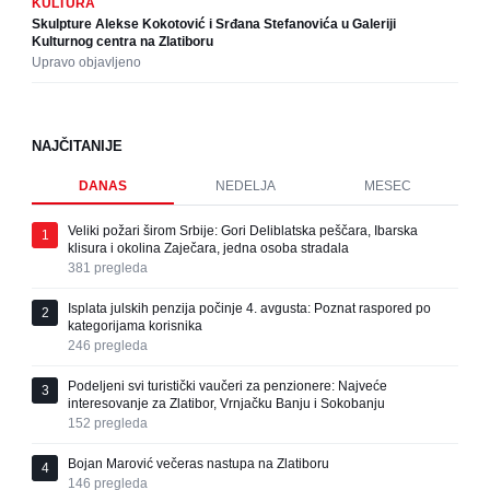
KULTURA
Skulpture Alekse Kokotović i Srđana Stefanovića u Galeriji
Kulturnog centra na Zlatiboru
Upravo objavljeno
NAJČITANIJE
DANAS
NEDELJA
MESEC
Veliki požari širom Srbije: Gori Deliblatska peščara, Ibarska
1
klisura i okolina Zaječara, jedna osoba stradala
381
pregleda
Isplata julskih penzija počinje 4. avgusta: Poznat raspored po
2
kategorijama korisnika
246
pregleda
Podeljeni svi turistički vaučeri za penzionere: Najveće
3
interesovanje za Zlatibor, Vrnjačku Banju i Sokobanju
152
pregleda
Bojan Marović večeras nastupa na Zlatiboru
4
146
pregleda