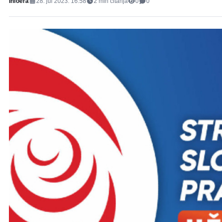
Infoera
28. jul 2023. 16:58
2
min čitanja
0
0