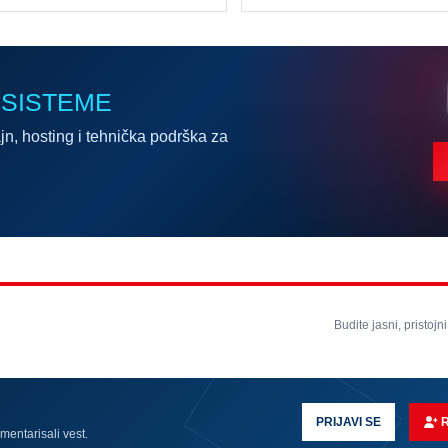
 SISTEME
jn, hosting i tehnička podrška za
Budite jasni, pristojni
PRIJAVI SE
omentarisali vest.