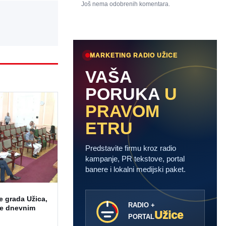
Još nema odobrenih komentara.
MARKETING RADIO UŽICE
VAŠA
PORUKA
U
PRAVOM
ETRU
Predstavite firmu kroz radio
kampanje, PR tekstove, portal
banere i lokalni medijski paket.
e grada Užica,
RADIO +
ne dnevnim
Užice
PORTAL