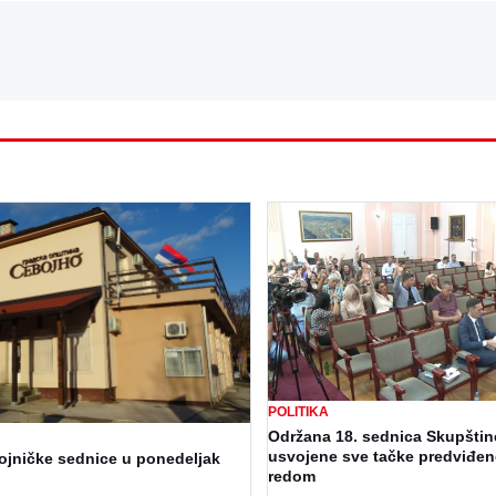
POLITIKA
Održana 18. sednica Skupštin
usvojene sve tačke predviđe
ojničke sednice u ponedeljak
redom