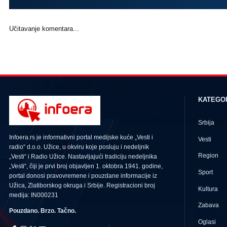
Učitavanje komentara...
KATEGO
Srbija
Infoera.rs je informativni portal medijske kuće „Vesti i
Vesti
radio“ d.o.o. Užice, u okviru koje posluju i nedeljnik
Region
„Vesti“ i Radio Užice. Nastavljajući tradiciju nedeljnika
„Vesti“, čiji je prvi broj objavljen 1. oktobra 1941. godine,
Sport
portal donosi pravovremene i pouzdane informacije iz
Užica, Zlatiborskog okruga i Srbije. Registracioni broj
Kultura
medija: IN000231
Zabava
Pouzdano. Brzo. Tačno.
Oglasi