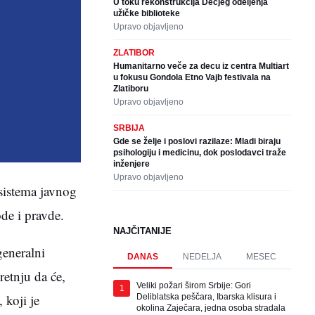
U toku rekonstrukcija Dečjeg odeljenja
užičke biblioteke
Upravo objavljeno
ZLATIBOR
Humanitarno veče za decu iz centra Multiart
u fokusu Gondola Etno Vajb festivala na
Zlatiboru
Upravo objavljeno
SRBIJA
Gde se želje i poslovi razilaze: Mladi biraju
psihologiju i medicinu, dok poslodavci traže
inženjere
Upravo objavljeno
 sistema javnog
de i pravde.
NAJČITANIJE
generalni
DANAS
NEDELJA
MESEC
retnju da će,
Veliki požari širom Srbije: Gori
1
 koji je
Deliblatska peščara, Ibarska klisura i
okolina Zaječara, jedna osoba stradala