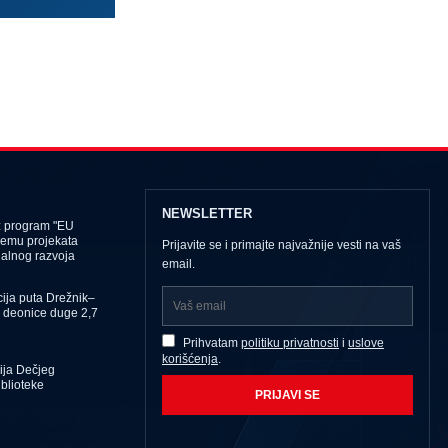
NEWSLETTER
z program "EU
remu projekata
Prijavite se i primajte najvažnije vesti na vaš
ijalnog razvoja
email.
ija puta Drežnik–
 deonice duge 2,7
Prihvatam
politiku privatnosti
i
uslove
korišćenja
.
ija Dečjeg
iblioteke
PRIJAVI SE