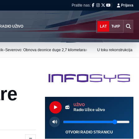
Pratite nas:
Prijava
RADIO UŽIVO
LAT
ЋИР
›
nik–Severovo: Obnova deonice duge 2,7 kilometara
U toku rekonstrukcija De
re
UŽIVO
Radio Užice uživo
OTVORI RADIO STRANICU