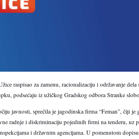
Užice raspisao za zamenu, racionalizaciju i održavanje dela
tupku, podsećaju iz užičkog Gradskog odbora Stranke slobo
ju javnosti, sprečila je jagodinska firma “Feman”, čiji je 
e radnje i diskriminaciju pojedinih firmi na tenderu, uz p
 inspekcijama i državnim agencijama. U pomenutom dopisu,