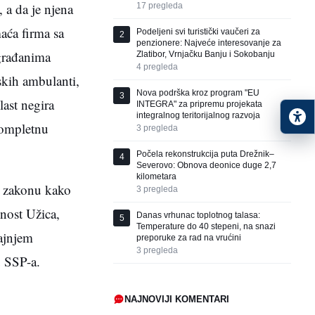
 a da je njena
17
pregleda
aća firma sa
Podeljeni svi turistički vaučeri za
2
penzionere: Najveće interesovanje za
 građanima
Zlatibor, Vrnjačku Banju i Sokobanju
4
pregleda
skih ambulanti,
Nova podrška kroz program "EU
3
ast negira
INTEGRA" za pripremu projekata
integralnog teritorijalnog razvoja
kompletnu
3
pregleda
Počela rekonstrukcija puta Drežnik–
4
Severovo: Obnova deonice duge 2,7
kilometara
o zakonu kako
3
pregleda
vnost Užica,
Danas vrhunac toplotnog talasa:
5
Temperature do 40 stepeni, na snazi
ajnjem
preporuke za rad na vrućini
3
pregleda
u SSP-a.
NAJNOVIJI KOMENTARI