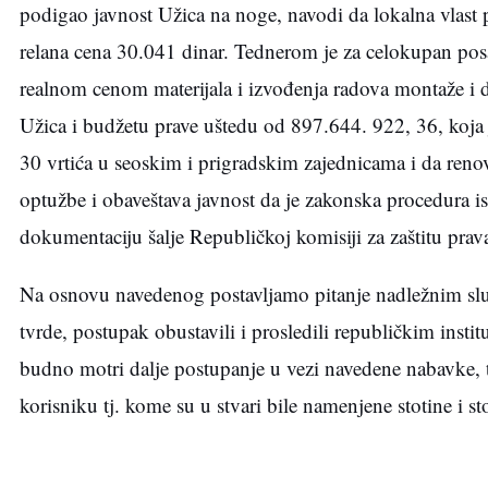
podigao javnost Užica na noge, navodi da lokalna vlast p
relana cena 30.041 dinar. Tednerom je za celokupan po
realnom cenom materijala i izvođenja radova montaže i 
Užica i budžetu prave uštedu od 897.644. 922, 36, koja 
30 vrtića u seoskim i prigradskim zajednicama i da ren
optužbe i obaveštava javnost da je zakonska procedura i
dokumentaciju šalje Republičkoj komisiji za zaštitu pra
Na osnovu navedenog postavljamo pitanje nadležnim slu
tvrde, postupak obustavili i prosledili republičkim inst
budno motri dalje postupanje u vezi navedene nabavke, 
korisniku tj. kome su u stvari bile namenjene stotine i s