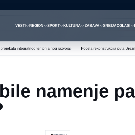
VESTI
REGION
SPORT
KULTURA
ZABAVA
SRBIJA
OGLASI
›
ojekata integralnog teritorijalnog razvoja
Počela rekonstrukcija puta Drež
bile namenje pa
?