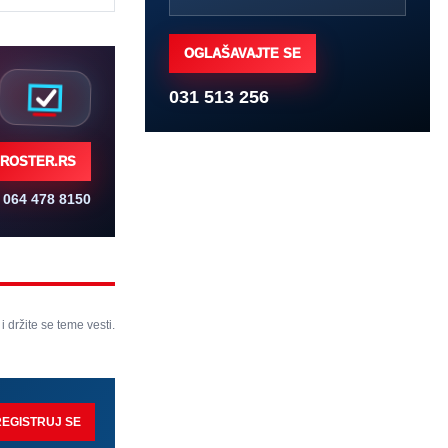
OGLAŠAVAJTE SE
031 513 256
ROSTER.RS
064 478 8150
 i držite se teme vesti.
REGISTRUJ SE