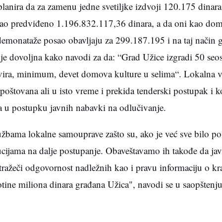
lanira da za zamenu jedne svetiljke izdvoji 120.175 dinara,
sao predviđeno 1.196.832.117,36 dinara, a da oni kao dom
demonataže posao obavljaju za 299.187.195 i na taj način
je dovoljna kako navodi za da: “Grad Užice izgradi 50 seo
ovira, minimum, devet domova kulture u selima“. Lokalna vl
spoštovana ali u isto vreme i prekida tenderski postupak i 
va u postupku javnih nabavki na odlučivanje.
žbama lokalne samouprave zašto su, ako je već sve bilo p
itucijama na dalje postupanje. Obaveštavamo ih takođe da ja
tražeči odgovornost nadležnih kao i pravu informaciju o kr
totine miliona dinara građana Užica", navodi se u saopštenj