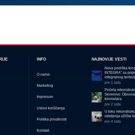
RIJE
INFO
NAJNOVIJE VESTI
Nova podrška kro
INTEGRA" za prip
O nama
integralnog teritor
pre 1 sata
Marketing
Počela rekonstrukc
Severovo: Obnova
Impresum
kilometara
pre 2 sata
Uslovi korišćenja
U toku rekonstrukc
odeljenja užičke b
Politika privatnosti
pre 4 sata
Kontakt