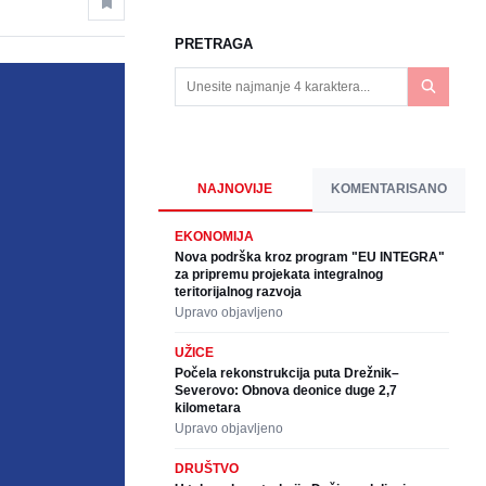
PRETRAGA
NAJNOVIJE
KOMENTARISANO
EKONOMIJA
Nova podrška kroz program "EU INTEGRA"
za pripremu projekata integralnog
teritorijalnog razvoja
Upravo objavljeno
UŽICE
Počela rekonstrukcija puta Drežnik–
Severovo: Obnova deonice duge 2,7
kilometara
Upravo objavljeno
DRUŠTVO