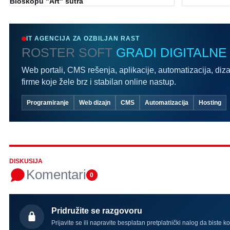
Bioskopu "Art" sutra
IT AGENCIJA ZA OZBILJAN RAST
ROSTER SOFT
GRADI DIGITALNE
Web portali, CMS rešenja, aplikacije, automatizacija, diza
firme koje žele brz i stabilan online nastup.
Programiranje
Web dizajn
CMS
Automatizacija
Hosting
DISKUSIJA
Komentari
0
Pridružite se razgovoru
Prijavite se ili napravite besplatan pretplatnički nalog da biste k