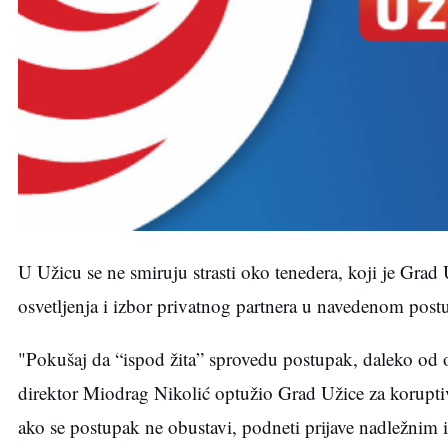
U Užicu se ne smiruju strasti oko tenedera, koji je Grad 
osvetljenja i izbor privatnog partnera u navedenom pos
"Pokušaj da “ispod žita” sprovedu postupak, daleko od oči
direktor Miodrag Nikolić optužio Grad Užice za koruptivn
ako se postupak ne obustavi, podneti prijave nadležnim