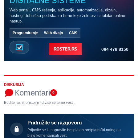
DIGITALNE SISTEME
Web portali, CMS rešenja, aplikacije, automatizacija, dizajn,
hosting i tehnička podrška za firme koje žele brz i stabilan online
nastup.
Programiranje
Web dizajn
CMS
064 478 8150
ROSTER.RS
DISKUSIJA
Komentari
0
Budite jasni, pristojni i držite se teme vesti.
Pridružite se razgovoru
Prijavite se ili napravite besplatan pretplatnički nalog da
biste komentarisali vest.