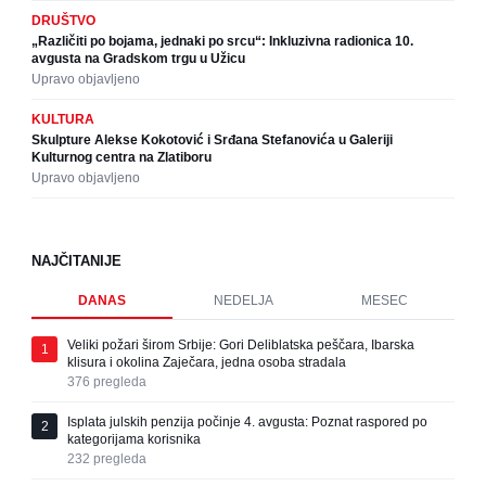
DRUŠTVO
„Različiti po bojama, jednaki po srcu“: Inkluzivna radionica 10.
avgusta na Gradskom trgu u Užicu
Upravo objavljeno
KULTURA
Skulpture Alekse Kokotović i Srđana Stefanovića u Galeriji
Kulturnog centra na Zlatiboru
Upravo objavljeno
NAJČITANIJE
DANAS
NEDELJA
MESEC
Veliki požari širom Srbije: Gori Deliblatska peščara, Ibarska
1
klisura i okolina Zaječara, jedna osoba stradala
376
pregleda
Isplata julskih penzija počinje 4. avgusta: Poznat raspored po
2
kategorijama korisnika
232
pregleda