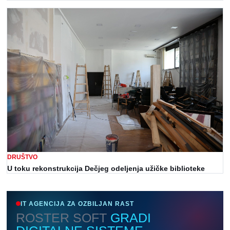
DRUŠTVO
U toku rekonstrukcija Dečjeg odeljenja užičke biblioteke
IT AGENCIJA ZA OZBILJAN RAST
ROSTER SOFT
GRADI