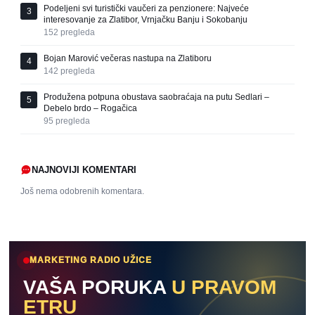
Podeljeni svi turistički vaučeri za penzionere: Najveće
3
interesovanje za Zlatibor, Vrnjačku Banju i Sokobanju
152
pregleda
Bojan Marović večeras nastupa na Zlatiboru
4
142
pregleda
Produžena potpuna obustava saobraćaja na putu Sedlari –
5
Debelo brdo – Rogačica
95
pregleda
NAJNOVIJI KOMENTARI
Još nema odobrenih komentara.
MARKETING RADIO UŽICE
VAŠA PORUKA
U PRAVOM
ETRU