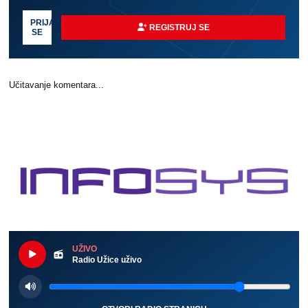
PRIJAVI
REGISTRUJ SE
SE
Učitavanje komentara...
UŽIVO
Radio Užice uživo