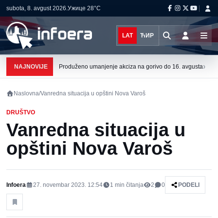
subota, 8. avgust 2026.
Ужице
28°C
LAT
ЋИР
›
NAJNOVIJE
Produženo umanjenje akciza na gorivo do 16. avgusta
Naslovna
/
Vanredna situacija u opštini Nova Varoš
DRUŠTVO
Vanredna situacija u
opštini Nova Varoš
Infoera
27. novembar 2023. 12:54
1
min čitanja
2
0
PODELI