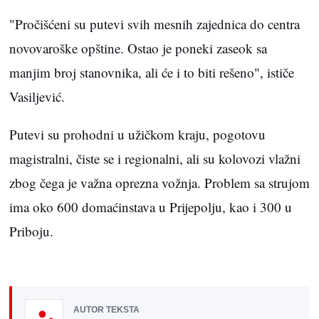
"Pročišćeni su putevi svih mesnih zajednica do centra
novovaroške opštine. Ostao je poneki zaseok sa
manjim broj stanovnika, ali će i to biti rešeno", ističe
Vasiljević.
Putevi su prohodni u užičkom kraju, pogotovu
magistralni, čiste se i regionalni, ali su kolovozi vlažni
zbog čega je važna oprezna vožnja. Problem sa strujom
ima oko 600 domaćinstava u Prijepolju, kao i 300 u
Priboju.
AUTOR TEKSTA