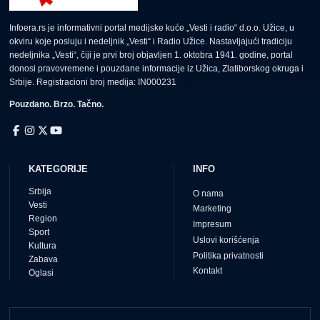
Infoera.rs je informativni portal medijske kuće „Vesti i radio“ d.o.o. Užice, u
okviru koje posluju i nedeljnik „Vesti“ i Radio Užice. Nastavljajući tradiciju
nedeljnika „Vesti“, čiji je prvi broj objavljen 1. oktobra 1941. godine, portal
donosi pravovremene i pouzdane informacije iz Užica, Zlatiborskog okruga i
Srbije. Registracioni broj medija: IN000231
Pouzdano. Brzo. Tačno.
KATEGORIJE
INFO
Srbija
O nama
Vesti
Marketing
Region
Impresum
Sport
Uslovi korišćenja
Kultura
Politika privatnosti
Zabava
Kontakt
Oglasi