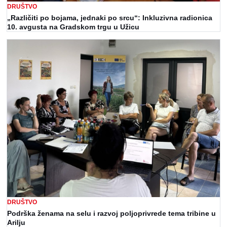
DRUŠTVO
„Različiti po bojama, jednaki po srcu“: Inkluzivna radionica
10. avgusta na Gradskom trgu u Užicu
DRUŠTVO
Podrška ženama na selu i razvoj poljoprivrede tema tribine u
Arilju