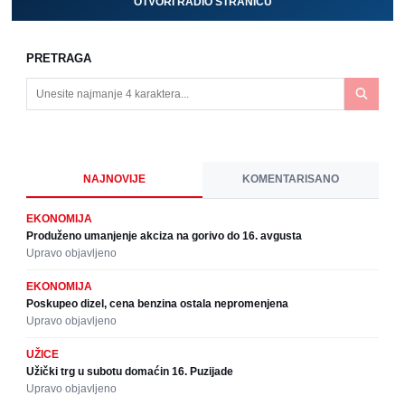
OTVORI RADIO STRANICU
PRETRAGA
NAJNOVIJE
KOMENTARISANO
EKONOMIJA
Produženo umanjenje akciza na gorivo do 16. avgusta
Upravo objavljeno
EKONOMIJA
Poskupeo dizel, cena benzina ostala nepromenjena
Upravo objavljeno
UŽICE
Užički trg u subotu domaćin 16. Puzijade
Upravo objavljeno