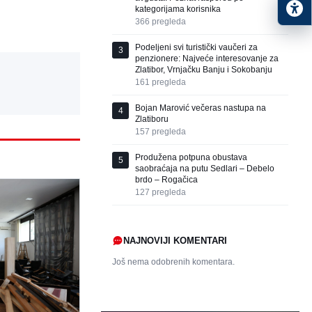
kategorijama korisnika
366
pregleda
Podeljeni svi turistički vaučeri za
3
penzionere: Najveće interesovanje za
Zlatibor, Vrnjačku Banju i Sokobanju
161
pregleda
Bojan Marović večeras nastupa na
4
Zlatiboru
157
pregleda
Produžena potpuna obustava
5
saobraćaja na putu Sedlari – Debelo
brdo – Rogačica
127
pregleda
NAJNOVIJI KOMENTARI
Još nema odobrenih komentara.