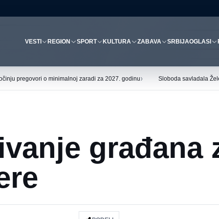
VESTI
REGION
SPORT
KULTURA
ZABAVA
SRBIJA
OGLASI
›
očinju pregovori o minimalnoj zaradi za 2027. godinu
Sloboda savladala Želez
jivanje građana 
ere