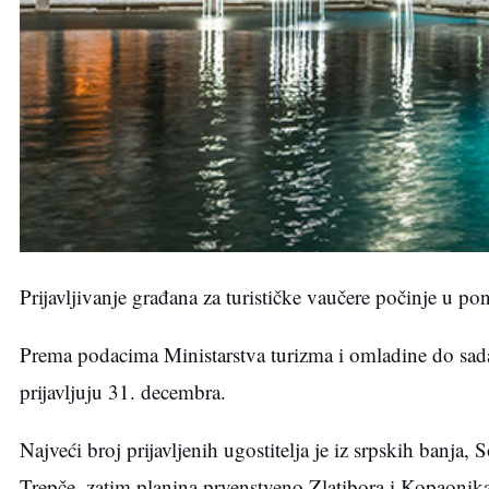
Prijavljivanje građana za turističke vaučere počinje u pon
Prema podacima Ministarstva turizma i omladine do sada s
prijavljuju 31. decembra.
Najveći broj prijavljenih ugostitelja je iz srpskih banja
Trepče, zatim planina prvenstveno Zlatibora i Kopaonik