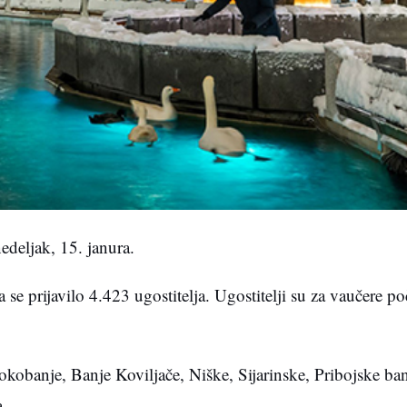
edeljak, 15. janura.
e prijavilo 4.423 ugostitelja. Ugostitelji su za vaučere poč
, Sokobanje, Banje Koviljače, Niške, Sijarinske, Pribojske ba
a.