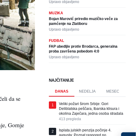
Upravo objavljeno
MUZIKA
Bojan Marović priredio muzičko veče za
pamćenje na Zlatiboru
Upravo objavljeno
FUDBAL
FAP ubedljiv protiv Brodarca, generalna
proba završena pobedom 4:0
Upravo objavljeno
NAJČITANIJE
DANAS
NEDELJA
MESEC
eli da se
Veliki požari širom Srbije: Gori
1
Deliblatska peščara, Ibarska klisura i
okolina Zaječara, jedna osoba stradala
413
pregleda
nje, Gornje
Isplata julskih penzija počinje 4.
2
avgusta: Poznat raspored po