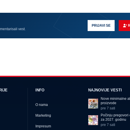
PRIJAVI SE
omentarisali vest.
RIJE
INFO
NAJNOVIJE VESTI
Nove minimalne a
proizvode
O nama
pre 7 sati
Počinju pregovori 
Marketing
za 2027. godinu
pre 7 sati
Impresum