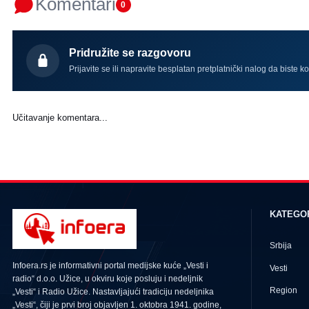
Komentari
0
Pridružite se razgovoru
Prijavite se ili napravite besplatan pretplatnički nalog da biste k
Učitavanje komentara...
KATEGO
Srbija
Infoera.rs je informativni portal medijske kuće „Vesti i
Vesti
radio“ d.o.o. Užice, u okviru koje posluju i nedeljnik
Region
„Vesti“ i Radio Užice. Nastavljajući tradiciju nedeljnika
„Vesti“, čiji je prvi broj objavljen 1. oktobra 1941. godine,