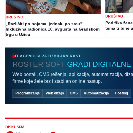
DRUŠTVO
DRUŠTVO
Podrška ženam
„Različiti po bojama, jednaki po srcu“:
tema tribine u
Inkluzivna radionica 10. avgusta na Gradskom
trgu u Užicu
IT AGENCIJA ZA OZBILJAN RAST
ROSTER SOFT
GRADI DIGITALNE
Web portali, CMS rešenja, aplikacije, automatizacija, diza
firme koje žele brz i stabilan online nastup.
Programiranje
Web dizajn
CMS
Automatizacija
Hosting
DISKUSIJA