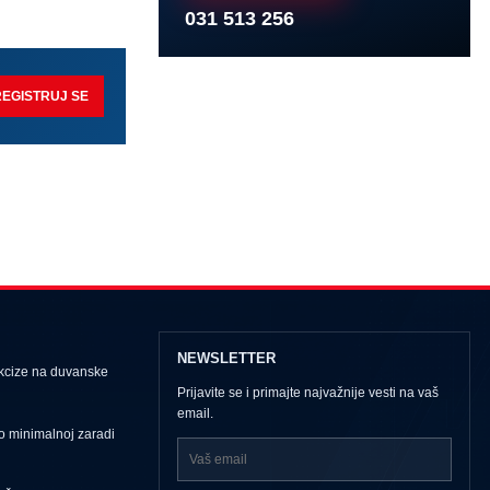
031 513 256
REGISTRUJ SE
NEWSLETTER
kcize na duvanske
Prijavite se i primajte najvažnije vesti na vaš
email.
o minimalnoj zaradi