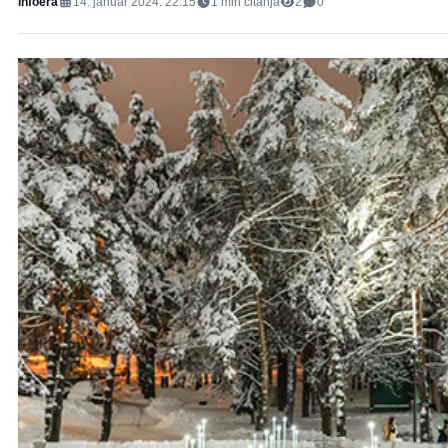
Infoera
14. januar 2024. 22:15
1
min čitanja
2
0