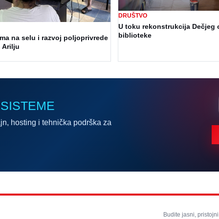
DRUŠTVO
U toku rekonstrukcija Dečjeg 
biblioteke
a na selu i razvoj poljoprivrede
 Arilju
 SISTEME
jn, hosting i tehnička podrška za
Budite jasni, pristojni