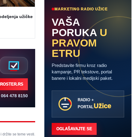
MARKETING RADIO UŽICE
odeljenja užičke
VAŠA
PORUKA
U
PRAVOM
ETRU
Predstavite firmu kroz radio
kampanje, PR tekstove, portal
banere i lokalni medijski paket.
ROSTER.RS
064 478 8150
RADIO +
Užice
PORTAL
OGLAŠAVAJTE SE
 i držite se teme vesti.