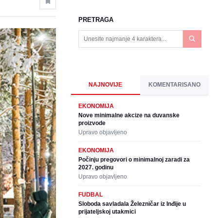
PRETRAGA
NAJNOVIJE
KOMENTARISANO
EKONOMIJA
Nove minimalne akcize na duvanske
proizvode
Upravo objavljeno
EKONOMIJA
Počinju pregovori o minimalnoj zaradi za
2027. godinu
Upravo objavljeno
FUDBAL
Sloboda savladala Železničar iz Inđije u
prijateljskoj utakmici