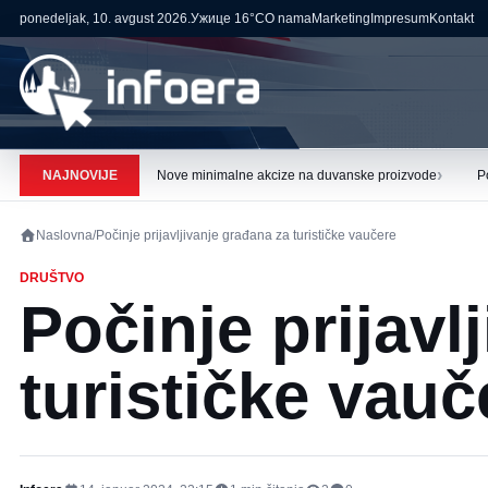
ponedeljak, 10. avgust 2026.
Ужице
16°C
O nama
Marketing
Impresum
Kontakt
›
NAJNOVIJE
Nove minimalne akcize na duvanske proizvode
P
Naslovna
/
Počinje prijavljivanje građana za turističke vaučere
DRUŠTVO
Počinje prijavl
turističke vauč