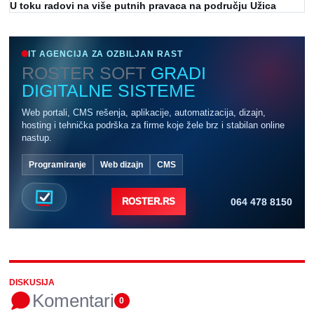
U toku radovi na više putnih pravaca na području Užica
IT AGENCIJA ZA OZBILJAN RAST
ROSTER SOFT
GRADI
DIGITALNE SISTEME
Web portali, CMS rešenja, aplikacije, automatizacija, dizajn,
hosting i tehnička podrška za firme koje žele brz i stabilan online
nastup.
Programiranje
Web dizajn
CMS
064 478 8150
ROSTER.RS
DISKUSIJA
Komentari
0