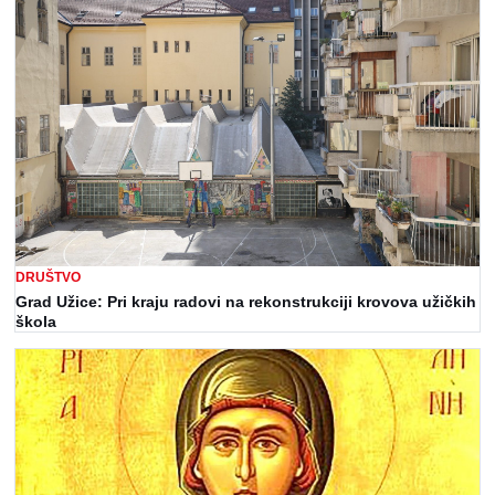
DRUŠTVO
Grad Užice: Pri kraju radovi na rekonstrukciji krovova užičkih
škola