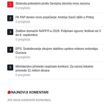
Sloboda pobedom protiv Sevojna otvorila novu sezonu
1
0
pregleda
FK FAP doveo novo pojačanje: Andrija Savić stiže u Priboj
2
0
pregleda
Zlatibor domaćin NAFFIT-a 2026: Potpisan ugovor, festival od 3.
3
do 6. septembra
0
pregleda
EPS: Snabdevanje strujom stabilno uprkos niskom vodostaju
4
Dunava
0
pregleda
Ministarstvo privrede raspisalo konkurs: Za razvoj lokalne
5
privrede 31 milion dinara
0
pregleda
NAJNOVIJI KOMENTARI
Još nema odobrenih komentara.