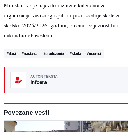
Ministarstvo je najavilo i izmene kalendara za
organizaciju završnog ispita i upis u srednje škole za
školsku 2025/2026. godinu, o čemu će javnost biti
naknadno obaveštena.
#
đaci
#
nastava
#
produženje
#
škola
#
učenici
AUTOR TEKSTA
Infoera
Povezane vesti