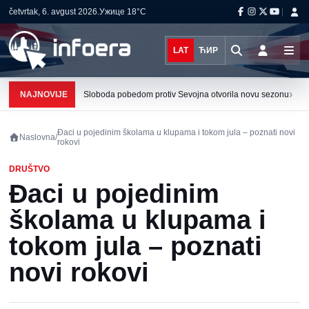
četvrtak, 6. avgust 2026.
Ужице
18°C
LAT
ЋИР
›
NAJNOVIJE
Sloboda pobedom protiv Sevojna otvorila novu sezonu
Đaci u pojedinim školama u klupama i tokom jula – poznati novi
Naslovna
/
rokovi
DRUŠTVO
Đaci u pojedinim
školama u klupama i
tokom jula – poznati
novi rokovi