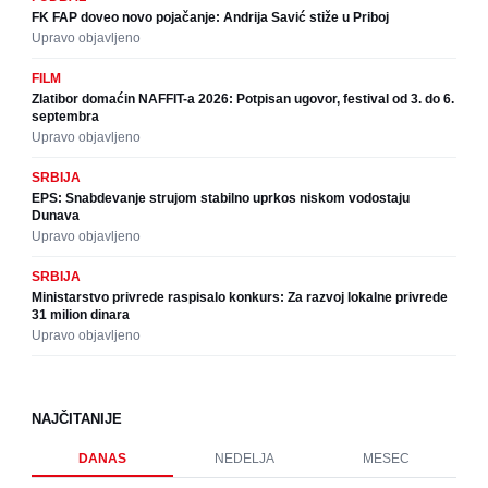
FK FAP doveo novo pojačanje: Andrija Savić stiže u Priboj
Upravo objavljeno
FILM
Zlatibor domaćin NAFFIT-a 2026: Potpisan ugovor, festival od 3. do 6.
septembra
Upravo objavljeno
SRBIJA
EPS: Snabdevanje strujom stabilno uprkos niskom vodostaju
Dunava
Upravo objavljeno
SRBIJA
Ministarstvo privrede raspisalo konkurs: Za razvoj lokalne privrede
31 milion dinara
Upravo objavljeno
NAJČITANIJE
DANAS
NEDELJA
MESEC