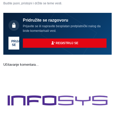
Budite jasni, pristojni i držite se teme vesti.
Pridružite se razgovoru
Prijavite se ili napravite besplatan pretplatnički nalog da
biste komentarisali vest.
PRIJAVI
REGISTRUJ SE
SE
Učitavanje komentara...