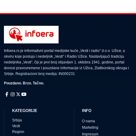
Infoera.rs je informativni portal medijske kuće „Vesti i radio“ d.o.o. Užice, u
okviru koje posluju i nedeljnik „Vesti“ i Radio Užice. Nastavljajući tradiciju
nedeljnika „Vesti“, čiji je prvi broj objavljen 1. oktobra 1941. godine, portal
donosi pravovremene i pouzdane informacije iz Užica, Zlatiborskog okruga i
Srbije. Registracioni broj medija: IN000231
Pouzdano. Brzo. Tačno.
KATEGORIJE
INFO
Srbija
O nama
Vesti
Marketing
Region
Impresum