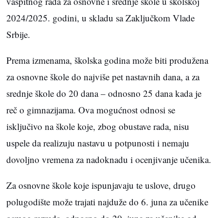
vaspitnog rada za osnovne i srednje škole u školskoj
2024/2025. godini, u skladu sa Zaključkom Vlade
Srbije.
Prema izmenama, školska godina može biti produžena
za osnovne škole do najviše pet nastavnih dana, a za
srednje škole do 20 dana – odnosno 25 dana kada je
reč o gimnazijama. Ova mogućnost odnosi se
isključivo na škole koje, zbog obustave rada, nisu
uspele da realizuju nastavu u potpunosti i nemaju
dovoljno vremena za nadoknadu i ocenjivanje učenika.
Za osnovne škole koje ispunjavaju te uslove, drugo
polugodište može trajati najduže do 6. juna za učenike