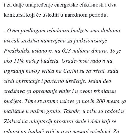
i za dalje unapređenje energetske efikasnosti i dva
konkursa koji će uslediti u narednom periodu.
-
Ovim predlogom rebalansa budžeta smo dodatno
uvećali sredstva namenjena za funkcionisanje
Predškolske ustanove, na 623 miliona dinara. To je
oko 11% našeg budžeta. Građevinski radovi na
izgradnji novog vrtića na Carini su završeni, sada
sledi opremanje i parterno uređenje. Jedan deo
sredstava za opremanje vidite i u ovom rebalansu
budžeta. Time stvaramo uslove za novih 200 mesta za
mališane u našem gradu. Takođe, u toku su radovi u
Zlakusi na adaptaciji prostora škole i dela koji se
odnosi na budući vrtić u ovoj mesnoj zajednici. Za