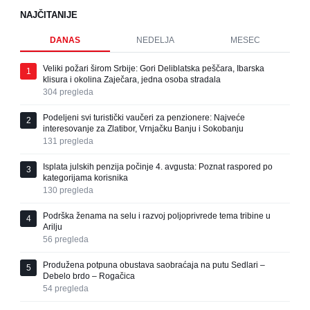
NAJČITANIJE
DANAS
NEDELJA
MESEC
Veliki požari širom Srbije: Gori Deliblatska peščara, Ibarska
1
klisura i okolina Zaječara, jedna osoba stradala
304
pregleda
Podeljeni svi turistički vaučeri za penzionere: Najveće
2
interesovanje za Zlatibor, Vrnjačku Banju i Sokobanju
131
pregleda
Isplata julskih penzija počinje 4. avgusta: Poznat raspored po
3
kategorijama korisnika
130
pregleda
Podrška ženama na selu i razvoj poljoprivrede tema tribine u
4
Arilju
56
pregleda
Produžena potpuna obustava saobraćaja na putu Sedlari –
5
Debelo brdo – Rogačica
54
pregleda