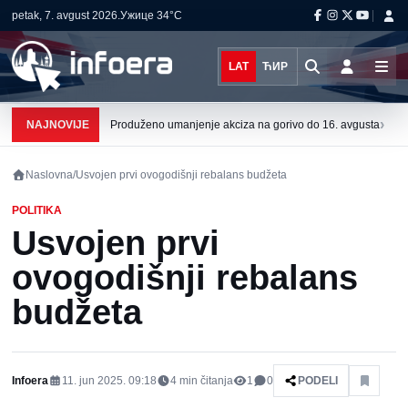
petak, 7. avgust 2026.
Ужице
34°C
LAT
ЋИР
›
NAJNOVIJE
Produženo umanjenje akciza na gorivo do 16. avgusta
Naslovna
/
Usvojen prvi ovogodišnji rebalans budžeta
POLITIKA
Usvojen prvi
ovogodišnji rebalans
budžeta
Infoera
11. jun 2025. 09:18
4
min čitanja
1
0
PODELI