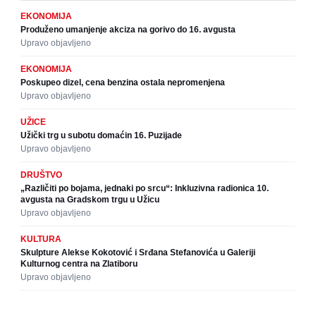
EKONOMIJA
Produženo umanjenje akciza na gorivo do 16. avgusta
Upravo objavljeno
EKONOMIJA
Poskupeo dizel, cena benzina ostala nepromenjena
Upravo objavljeno
UŽICE
Užički trg u subotu domaćin 16. Puzijade
Upravo objavljeno
DRUŠTVO
„Različiti po bojama, jednaki po srcu“: Inkluzivna radionica 10.
avgusta na Gradskom trgu u Užicu
Upravo objavljeno
KULTURA
Skulpture Alekse Kokotović i Srđana Stefanovića u Galeriji
Kulturnog centra na Zlatiboru
Upravo objavljeno