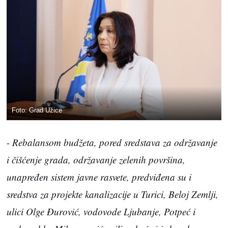
Foto: Grad Užice
-
Rebalansom budžeta, pored sredstava za održavanje
i čišćenje grada, održavanje zelenih površina,
unapređen sistem javne rasvete, predviđena su i
sredstva za projekte kanalizacije u Turici, Beloj Zemlji,
ulici Olge Đurović, vodovode Ljubanje, Potpeć i