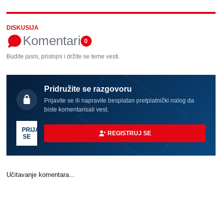
DISKUSIJA
Komentari
0
Budite jasni, pristojni i držite se teme vesti.
Pridružite se razgovoru
Prijavite se ili napravite besplatan pretplatnički nalog da
biste komentarisali vest.
PRIJAVI
REGISTRUJ SE
SE
Učitavanje komentara...