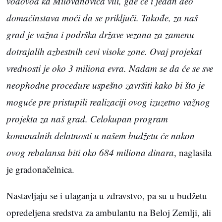
vodovod ka Milovanovića vili, gde će i jedan deo
domaćinstava moći da se priključi. Takođe, za naš
grad je važna i podrška države vezana za zamenu
dotrajalih azbestnih cevi visoke zone. Ovaj projekat
vrednosti je oko 3 miliona evra. Nadam se da će se sve
neophodne procedure uspešno završiti kako bi što je
moguće pre pristupili realizaciji ovog izuzetno važnog
projekta za naš grad. Celokupan program
komunalnih delatnosti u našem budžetu će nakon
ovog rebalansa biti oko 684 miliona dinara
, naglasila
je gradonačelnica.
Nastavljaju se i ulaganja u zdravstvo, pa su u budžetu
opredeljena sredstva za ambulantu na Beloj Zemlji, ali