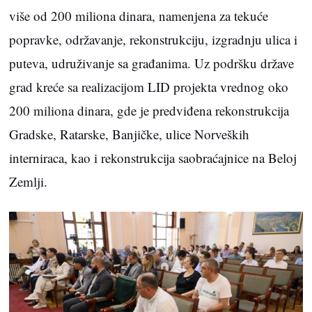
više od 200 miliona dinara, namenjena za tekuće
popravke, održavanje, rekonstrukciju, izgradnju ulica i
puteva, udruživanje sa građanima. Uz podršku države
grad kreće sa realizacijom LID projekta vrednog oko
200 miliona dinara, gde je predviđena rekonstrukcija
Gradske, Ratarske, Banjičke, ulice Norveških
interniraca, kao i rekonstrukcija saobraćajnice na Beloj
Zemlji.