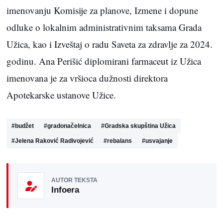
imenovanju Komisije za planove, Izmene i dopune
odluke o lokalnim administrativnim taksama Grada
Užica, kao i Izveštaj o radu Saveta za zdravlje za 2024.
godinu. Ana Perišić diplomirani farmaceut iz Užica
imenovana je za vršioca dužnosti direktora
Apotekarske ustanove Užice.
#
budžet
#
gradonačelnica
#
Gradska skupština Užica
#
Jelena Raković Radivojević
#
rebalans
#
usvajanje
AUTOR TEKSTA
Infoera