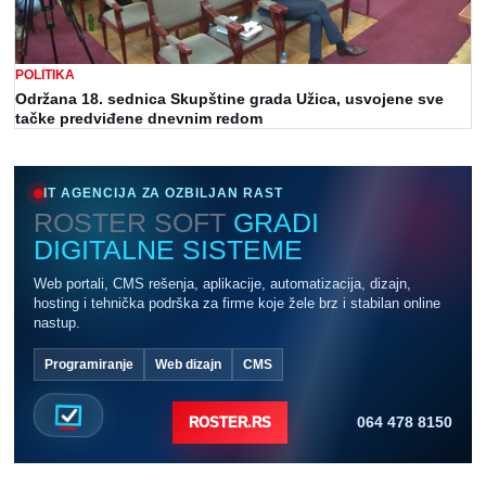
POLITIKA
Održana 18. sednica Skupštine grada Užica, usvojene sve
tačke predviđene dnevnim redom
IT AGENCIJA ZA OZBILJAN RAST
ROSTER SOFT
GRADI
DIGITALNE SISTEME
Web portali, CMS rešenja, aplikacije, automatizacija, dizajn,
hosting i tehnička podrška za firme koje žele brz i stabilan online
nastup.
Programiranje
Web dizajn
CMS
064 478 8150
ROSTER.RS