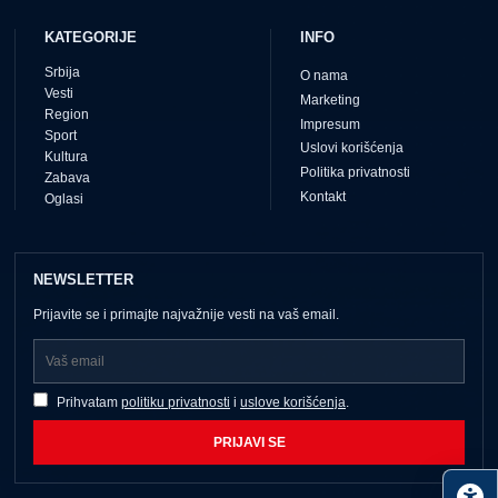
KATEGORIJE
INFO
Srbija
O nama
Vesti
Marketing
Region
Impresum
Sport
Uslovi korišćenja
Kultura
Politika privatnosti
Zabava
Kontakt
Oglasi
NEWSLETTER
Prijavite se i primajte najvažnije vesti na vaš email.
Prihvatam
politiku privatnosti
i
uslove korišćenja
.
PRIJAVI SE