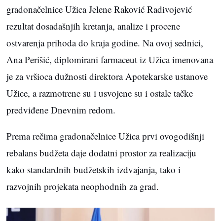
gradonačelnice Užica Jelene Raković Radivojević
rezultat dosadašnjih kretanja, analize i procene
ostvarenja prihoda do kraja godine. Na ovoj sednici,
Ana Perišić, diplomirani farmaceut iz Užica imenovana
je za vršioca dužnosti direktora Apotekarske ustanove
Užice, a razmotrene su i usvojene su i ostale tačke
predviđene Dnevnim redom.
Prema rečima gradonačelnice Užica prvi ovogodišnji
rebalans budžeta daje dodatni prostor za realizaciju
kako standardnih budžetskih izdvajanja, tako i
razvojnih projekata neophodnih za grad.