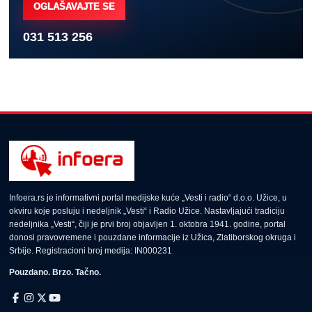
OGLAŠAVAJTE SE
031 513 256
Infoera.rs je informativni portal medijske kuće „Vesti i radio“ d.o.o. Užice, u
okviru koje posluju i nedeljnik „Vesti“ i Radio Užice. Nastavljajući tradiciju
nedeljnika „Vesti“, čiji je prvi broj objavljen 1. oktobra 1941. godine, portal
donosi pravovremene i pouzdane informacije iz Užica, Zlatiborskog okruga i
Srbije. Registracioni broj medija: IN000231
Pouzdano. Brzo. Tačno.