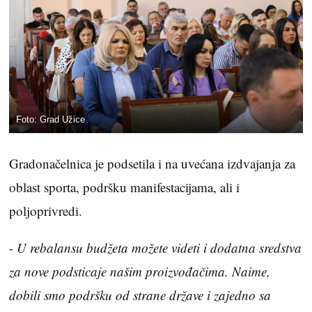
Foto: Grad Užice
Gradonačelnica je podsetila i na uvećana izdvajanja za
oblast sporta, podršku manifestacijama, ali i
poljoprivredi.
-
U rebalansu budžeta možete videti i dodatna sredstva
za nove podsticaje našim proizvođačima. Naime,
dobili smo podršku od strane države i zajedno sa