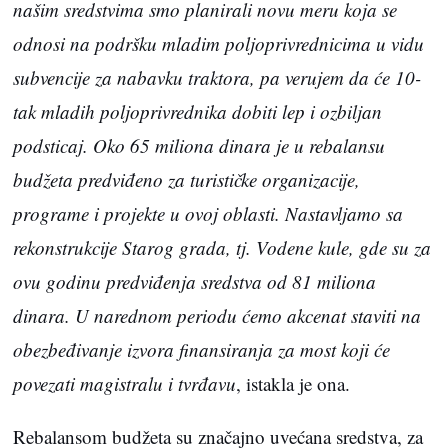
našim sredstvima smo planirali novu meru koja se
odnosi na podršku mladim poljoprivrednicima u vidu
subvencije za nabavku traktora, pa verujem da će 10-
tak mladih poljoprivrednika dobiti lep i ozbiljan
podsticaj. Oko 65 miliona dinara je u rebalansu
budžeta predviđeno za turističke organizacije,
programe i projekte u ovoj oblasti. Nastavljamo sa
rekonstrukcije Starog grada, tj. Vodene kule, gde su za
ovu godinu predviđenja sredstva od 81 miliona
dinara. U narednom periodu ćemo akcenat staviti na
obezbeđivanje izvora finansiranja za most koji će
povezati magistralu i tvrđavu
, istakla je ona.
Rebalansom budžeta su značajno uvećana sredstva, za