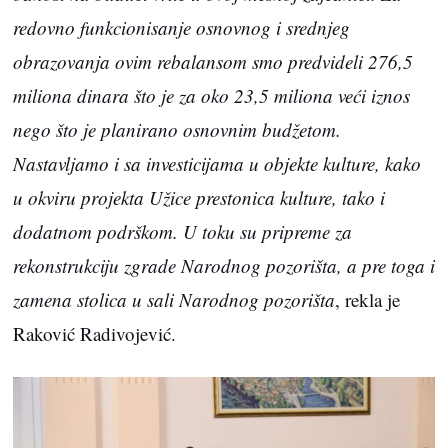
redovno funkcionisanje osnovnog i srednjeg
obrazovanja ovim rebalansom smo predvideli 276,5
miliona dinara što je za oko 23,5 miliona veći iznos
nego što je planirano osnovnim budžetom.
Nastavljamo i sa investicijama u objekte kulture, kako
u okviru projekta Užice prestonica kulture, tako i
dodatnom podrškom. U toku su pripreme za
rekonstrukciju zgrade Narodnog pozorišta, a pre toga i
zamena stolica u sali Narodnog pozorišta
, rekla je
Raković Radivojević.