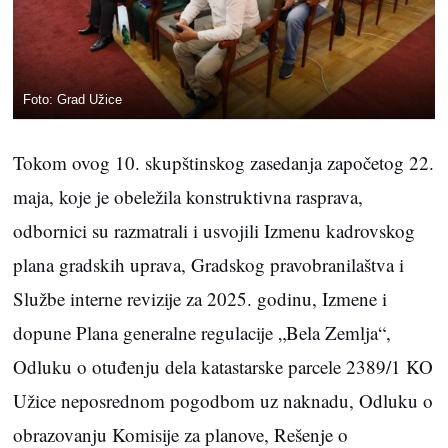
Foto: Grad Užice
Tokom ovog 10. skupštinskog zasedanja započetog 22.
maja, koje je obeležila konstruktivna rasprava,
odbornici su razmatrali i usvojili Izmenu kadrovskog
plana gradskih uprava, Gradskog pravobranilaštva i
Službe interne revizije za 2025. godinu, Izmene i
dopune Plana generalne regulacije „Bela Zemlja“,
Odluku o otuđenju dela katastarske parcele 2389/1 KO
Užice neposrednom pogodbom uz naknadu, Odluku o
obrazovanju Komisije za planove, Rešenje o