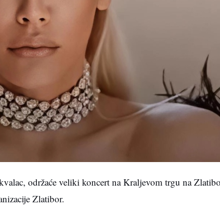
valac, održaće veliki koncert na Kraljevom trgu na Zlatib
nizacije Zlatibor.