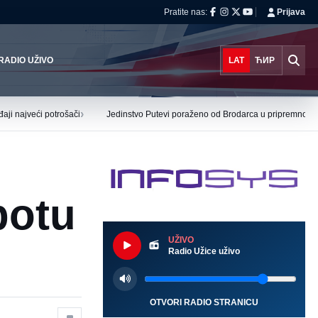
Pratite nas:
Prijava
RADIO UŽIVO
LAT
ЋИР
›
aji najveći potrošači
Jedinstvo Putevi poraženo od Brodarca u pripremnoj ut
botu
UŽIVO
Radio Užice uživo
OTVORI RADIO STRANICU