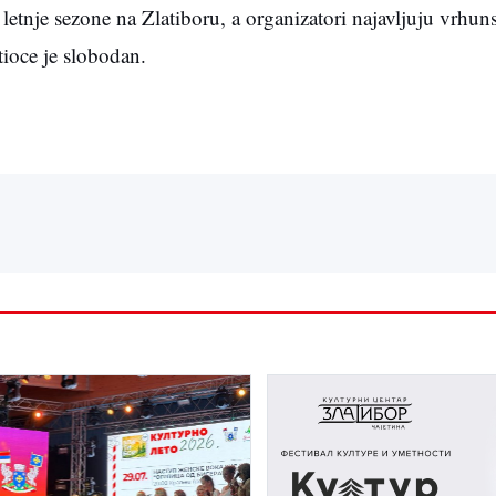
letnje sezone na Zlatiboru, a organizatori najavljuju vrhun
tioce je slobodan.