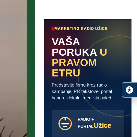
MARKETING RADIO UŽICE
VAŠA
PORUKA
U
PRAVOM
ETRU
Predstavite firmu kroz radio
kampanje, PR tekstove, portal
banere i lokalni medijski paket.
RADIO +
Užice
PORTAL