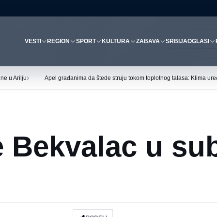
VESTI
REGION
SPORT
KULTURA
ZABAVA
SRBIJA
OGLASI
›
ne u Arilju
Apel građanima da štede struju tokom toplotnog talasa: Klima uređ
e Bekvalac u su