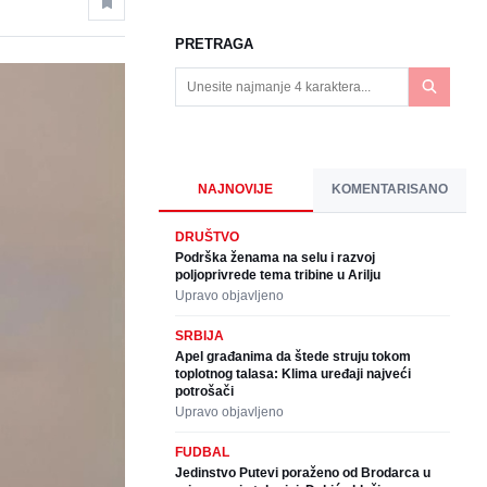
PRETRAGA
NAJNOVIJE
KOMENTARISANO
DRUŠTVO
Podrška ženama na selu i razvoj
poljoprivrede tema tribine u Arilju
Upravo objavljeno
SRBIJA
Apel građanima da štede struju tokom
toplotnog talasa: Klima uređaji najveći
potrošači
Upravo objavljeno
FUDBAL
Jedinstvo Putevi poraženo od Brodarca u