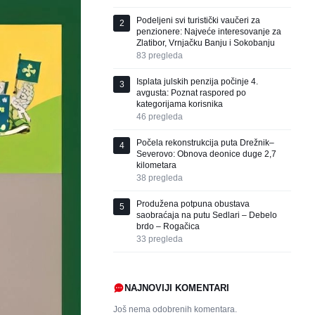
Podeljeni svi turistički vaučeri za
2
penzionere: Najveće interesovanje za
Zlatibor, Vrnjačku Banju i Sokobanju
83
pregleda
Isplata julskih penzija počinje 4.
3
avgusta: Poznat raspored po
kategorijama korisnika
46
pregleda
Počela rekonstrukcija puta Drežnik–
4
Severovo: Obnova deonice duge 2,7
kilometara
38
pregleda
Produžena potpuna obustava
5
saobraćaja na putu Sedlari – Debelo
brdo – Rogačica
33
pregleda
NAJNOVIJI KOMENTARI
Još nema odobrenih komentara.