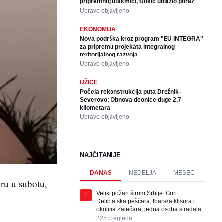
pripremnoj utakmici, Đokić ublažio poraz
Upravo objavljeno
EKONOMIJA
Nova podrška kroz program "EU INTEGRA"
za pripremu projekata integralnog
teritorijalnog razvoja
Upravo objavljeno
UŽICE
Počela rekonstrukcija puta Drežnik–
Severovo: Obnova deonice duge 2,7
kilometara
Upravo objavljeno
NAJČITANIJE
DANAS
NEDELJA
MESEC
oru u subotu,
Veliki požari širom Srbije: Gori
1
Deliblatska peščara, Ibarska klisura i
okolina Zaječara, jedna osoba stradala
225
pregleda