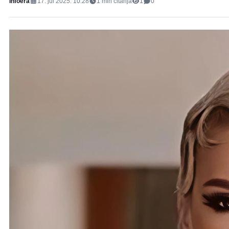
Infoera
17. jul 2025. 10:28
1
min čitanja
1
0