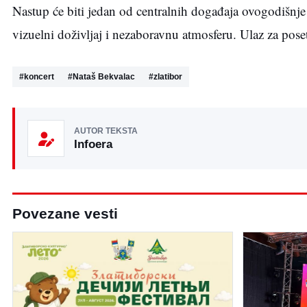
Nastup će biti jedan od centralnih događaja ovogodišnje 
vizuelni doživljaj i nezaboravnu atmosferu. Ulaz za pose
#
koncert
#
Nataš Bekvalac
#
zlatibor
AUTOR TEKSTA
Infoera
Povezane vesti