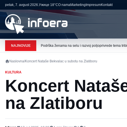
petak, 7. avgust 2026.
Ужице
18°C
O nama
Marketing
Impresum
Kontakt
NAJNOVIJE
Podrška ženama na selu i razvoj poljoprivrede tema tribi
Naslovna
/
Koncert Nataše Bekvalac u subotu na Zlatiboru
KULTURA
Koncert Nataš
na Zlatiboru