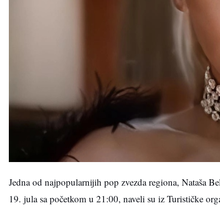
Jedna od najpopularnijih pop zvezda regiona, Nataša Bek
19. jula sa početkom u 21:00, naveli su iz Turističke orga