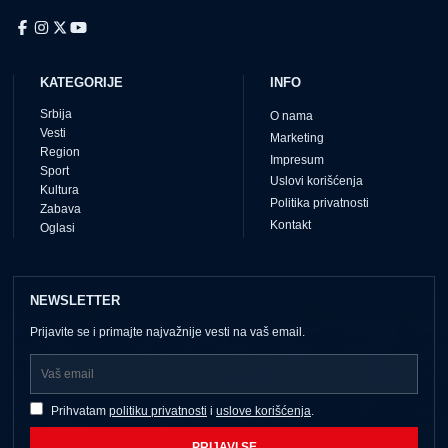
KATEGORIJE
INFO
Srbija
O nama
Vesti
Marketing
Region
Impresum
Sport
Uslovi korišćenja
Kultura
Politika privatnosti
Zabava
Kontakt
Oglasi
NEWSLETTER
Prijavite se i primajte najvažnije vesti na vaš email.
Prihvatam
politiku privatnosti
i
uslove korišćenja
.
PRIJAVI SE