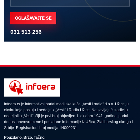
OGLAŠAVAJTE SE
031 513 256
Infoera.rs je informativni portal medijske kuće „Vesti i radio“ d.o.o. Užice, u
okviru koje posluju i nedeljnik „Vesti“ i Radio Užice. Nastavljajući tradiciju
nedeljnika „Vesti“, čiji je prvi broj objavljen 1. oktobra 1941. godine, portal
donosi pravovremene i pouzdane informacije iz Užica, Zlatiborskog okruga i
Srbije. Registracioni broj medija: IN000231
Pouzdano. Brzo. Tačno.