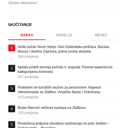
Upravo objavljeno
NAJČITANIJE
DANAS
NEDELJA
MESEC
Veliki požari širom Srbije: Gori Deliblatska peščara, Ibarska
1
klisura i okolina Zaječara, jedna osoba stradala
394
pregleda
Isplata julskih penzija počinje 4. avgusta: Poznat raspored po
2
kategorijama korisnika
267
pregleda
Podeljeni svi turistički vaučeri za penzionere: Najveće
3
interesovanje za Zlatibor, Vrnjačku Banju i Sokobanju
153
pregleda
Bojan Marović večeras nastupa na Zlatiboru
4
150
pregleda
Produžena potpuna obustava saobraćaja na putu Sedlari –
5
Debelo brdo – Rogačica