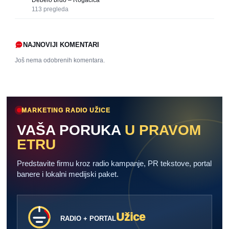
113
pregleda
NAJNOVIJI KOMENTARI
Još nema odobrenih komentara.
MARKETING RADIO UŽICE
VAŠA PORUKA
U PRAVOM
ETRU
Predstavite firmu kroz radio kampanje, PR tekstove, portal
banere i lokalni medijski paket.
Užice
RADIO + PORTAL