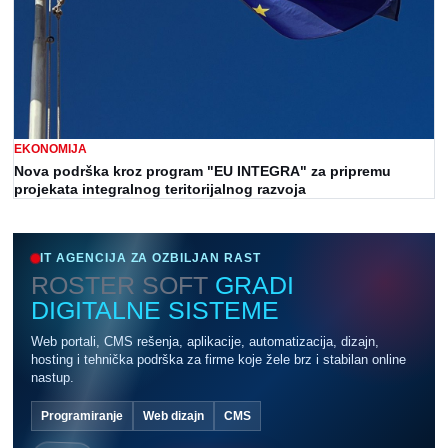
EKONOMIJA
Nova podrška kroz program "EU INTEGRA" za pripremu
projekata integralnog teritorijalnog razvoja
IT AGENCIJA ZA OZBILJAN RAST
ROSTER SOFT
GRADI
DIGITALNE SISTEME
Web portali, CMS rešenja, aplikacije, automatizacija, dizajn,
hosting i tehnička podrška za firme koje žele brz i stabilan online
nastup.
Programiranje
Web dizajn
CMS