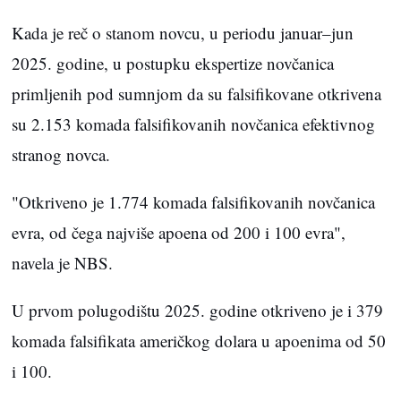
Kada je reč o stanom novcu, u periodu januar–jun
2025. godine, u postupku ekspertize novčanica
primljenih pod sumnjom da su falsifikovane otkrivena
su 2.153 komada falsifikovanih novčanica efektivnog
stranog novca.
"Otkriveno je 1.774 komada falsifikovanih novčanica
evra, od čega najviše apoena od 200 i 100 evra",
navela je NBS.
U prvom polugodištu 2025. godine otkriveno je i 379
komada falsifikata američkog dolara u apoenima od 50
i 100.