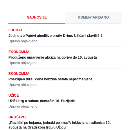
NAJNOVIJE
KOMENTARISANO
FUDBAL
Jedinstvo Putevi ubedljivo protiv Drine: Užičani slavili 5:1
Upravo objavljeno
EKONOMIJA
Produženo umanjenje akciza na gorivo do 16. avgusta
Upravo objavljeno
EKONOMIJA
Poskupeo dizel, cena benzina ostala nepromenjena
Upravo objavljeno
UŽICE
Užički trg u subotu domaćin 16. Puzijade
Upravo objavljeno
DRUŠTVO
„Različiti po bojama, jednaki po srcu“: Inkluzivna radionica 10.
avgusta na Gradskom trgu u Užicu