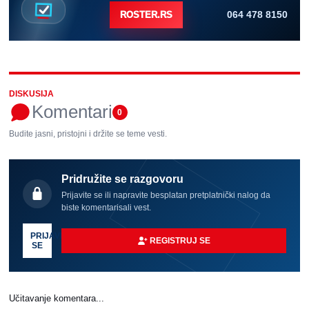
064 478 8150
ROSTER.RS
DISKUSIJA
Komentari
0
Budite jasni, pristojni i držite se teme vesti.
Pridružite se razgovoru
Prijavite se ili napravite besplatan pretplatnički nalog da
biste komentarisali vest.
PRIJAVI
REGISTRUJ SE
SE
Učitavanje komentara...