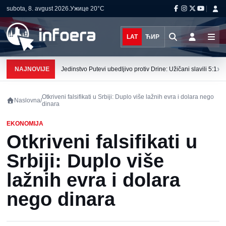
subota, 8. avgust 2026.
Ужице
20°C
LAT
ЋИР
›
NAJNOVIJE
Jedinstvo Putevi ubedljivo protiv Drine: Užičani slavili 5:1
Otkriveni falsifikati u Srbiji: Duplo više lažnih evra i dolara nego
Naslovna
/
dinara
EKONOMIJA
Otkriveni falsifikati u
Srbiji: Duplo više
lažnih evra i dolara
nego dinara