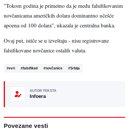
"Tokom godina je primetno da je među falsifikovanim
novčanicama američkih dolara dominantno učešće
apoena od 100 dolara", ukazala je centralna banka.
Ovaj put, ističe se u izveštaju - nisu registrovane
falsifikovane novčanice ostalih valuta.
#
evri
#
falsifikati
#
novčanice
#
Srbija
AUTOR TEKSTA
Infoera
Povezane vesti