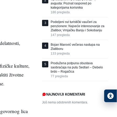
2
avgusta: Poznat raspored po
kategorijama korisnika
186
pregleda
Podeljeni svi turistički vaučeri za
3
penzionere: Najveće interesovanje za
Zlatibor, Vrnjačku Banju i Sokobanju
147
pregleda
elatnosti,
Bojan Marović večeras nastupa na
4
Zlatiboru
133
pregleda
Produžena potpuna obustava
zičke kulture,
5
saobraćaja na putu Sedlari – Debelo
brdo – Rogačica
štiti životne
77
pregleda
ne.
NAJNOVIJI KOMENTARI
Još nema odobrenih komentara.
dgovornog lica