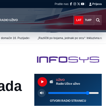
Pratite nas:
Prijava
RADIO UŽIVO
LAT
ЋИР
›
tu domaćin 16. Puzijade
„Različiti po bojama, jednaki po srcu“: Inkluzivna ra
rada
UŽIVO
Radio Užice uživo
OTVORI RADIO STRANICU