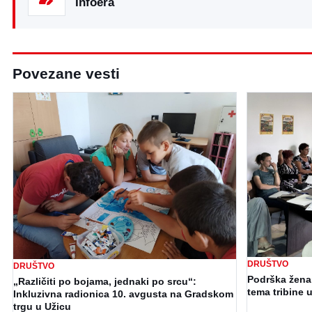
Infoera
Povezane vesti
DRUŠTVO
DRUŠTVO
Podrška ženam
„Različiti po bojama, jednaki po srcu“:
tema tribine u
Inkluzivna radionica 10. avgusta na Gradskom
trgu u Užicu