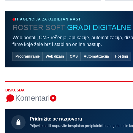
IT AGENCIJA ZA OZBILJAN RAST
ROSTER SOFT
GRADI DIGITALNE
Web portali, CMS rešenja, aplikacije, automatizacija, diza
firme koje žele brz i stabilan online nastup.
Programiranje
Web dizajn
CMS
Automatizacija
Hosting
DISKUSIJA
Komentari
0
Pridružite se razgovoru
Prijavite se ili napravite besplatan pretplatnički nalog da biste k