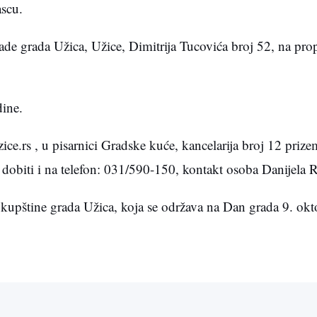
scu.
grade grada Užica, Užice, Dimitrija Tucovića broj 52, na pr
dine.
e.rs , u pisarnici Gradske kuće, kancelarija broj 12 prizem
e dobiti i na telefon: 031/590-150, kontakt osoba Danijela 
kupštine grada Užica, koja se održava na Dan grada 9. okt