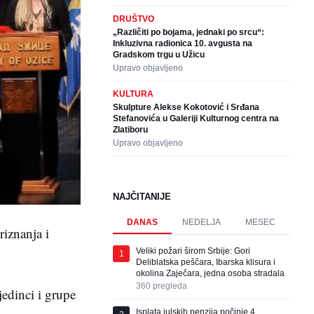
DRUŠTVO
„Različiti po bojama, jednaki po srcu“:
Inkluzivna radionica 10. avgusta na
Gradskom trgu u Užicu
Upravo objavljeno
KULTURA
Skulpture Alekse Kokotović i Srđana
Stefanovića u Galeriji Kulturnog centra na
Zlatiboru
Upravo objavljeno
NAJČITANIJE
DANAS
NEDELJA
MESEC
riznanja i
Veliki požari širom Srbije: Gori
1
Deliblatska peščara, Ibarska klisura i
okolina Zaječara, jedna osoba stradala
360
pregleda
edinci i grupe
Isplata julskih penzija počinje 4.