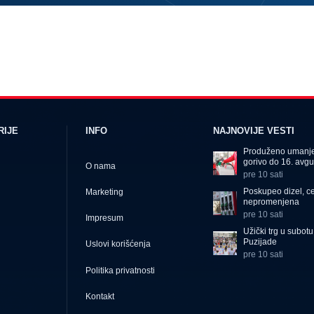
RIJE
INFO
NAJNOVIJE VESTI
Produženo umanje
gorivo do 16. avgu
O nama
pre 10 sati
Poskupeo dizel, c
Marketing
nepromenjena
pre 10 sati
Impresum
Užički trg u subot
Puzijade
Uslovi korišćenja
pre 10 sati
Politika privatnosti
Kontakt