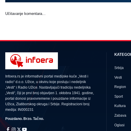
Učitavanje komentara...
KATEGO
Srbija
Infoera.rs je informativni portal medijske kuće „Vesti i
Vesti
radio“ d.o.o. Užice, u okviru koje posluju i nedeljnik
Region
„Vesti“ i Radio Užice. Nastavljajući tradiciju nedeljnika
„Vesti“, čiji je prvi broj objavljen 1. oktobra 1941. godine,
Sport
portal donosi pravovremene i pouzdane informacije iz
Užica, Zlatiborskog okruga i Srbije. Registracioni broj
Kultura
medija: IN000231
Zabava
Pouzdano. Brzo. Tačno.
Oglasi