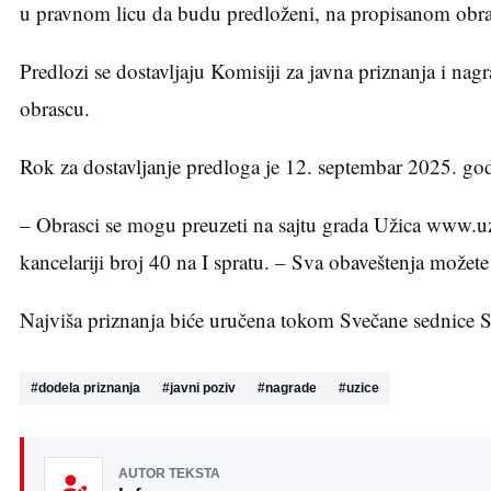
u pravnom licu da budu predloženi, na propisanom obra
Predlozi se dostavljaju Komisiji za javna priznanja i na
obrascu.
Rok za dostavljanje predloga je 12. septembar 2025. go
– Obrasci se mogu preuzeti na sajtu grada Užica www.uzic
kancelariji broj 40 na I spratu. – Sva obaveštenja možet
Najviša priznanja biće uručena tokom Svečane sednice S
#
dodela priznanja
#
javni poziv
#
nagrade
#
uzice
AUTOR TEKSTA