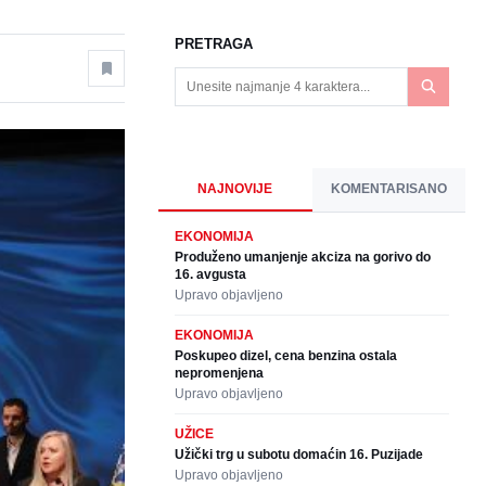
PRETRAGA
NAJNOVIJE
KOMENTARISANO
EKONOMIJA
Produženo umanjenje akciza na gorivo do
16. avgusta
Upravo objavljeno
EKONOMIJA
Poskupeo dizel, cena benzina ostala
nepromenjena
Upravo objavljeno
UŽICE
Užički trg u subotu domaćin 16. Puzijade
Upravo objavljeno