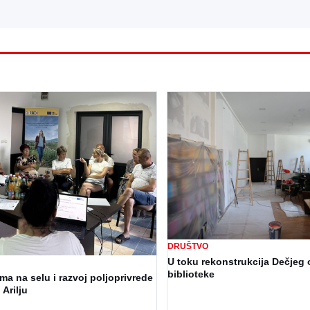
DRUŠTVO
U toku rekonstrukcija Dečjeg 
biblioteke
a na selu i razvoj poljoprivrede
 Arilju