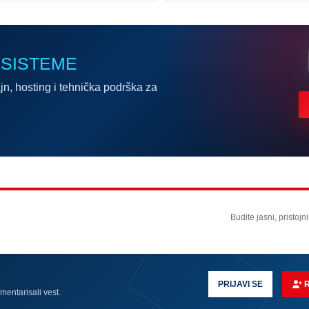
 SISTEME
jn, hosting i tehnička podrška za
Budite jasni, pristojni
PRIJAVI SE
omentarisali vest.