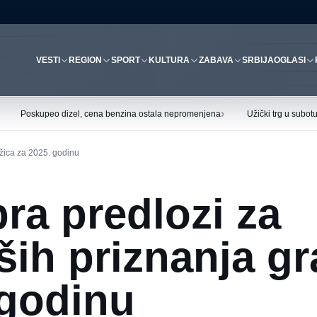
VESTI
REGION
SPORT
KULTURA
ZABAVA
SRBIJA
OGLASI
›
Poskupeo dizel, cena benzina ostala nepromenjena
Užički trg u subo
Užica za 2025. godinu
ra predlozi za
ših priznanja g
 godinu