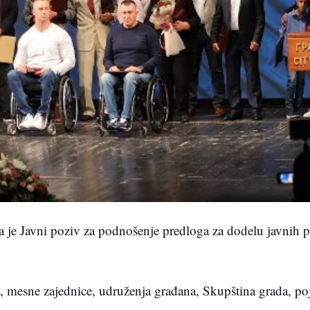
a je Javni poziv za podnošenje predloga za dodelu javnih p
, mesne zajednice, udruženja građana, Skupština grada, poj