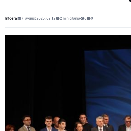
Infoera
7. avgust 2025. 09:12
2
min čitanja
0
0