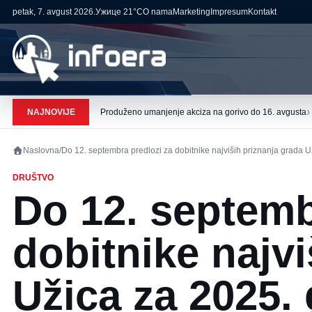
petak, 7. avgust 2026.
Ужице
21°C
O nama
Marketing
Impresum
Kontakt
›
NAJNOVIJE
Produženo umanjenje akciza na gorivo do 16. avgusta
Naslovna
/
Do 12. septembra predlozi za dobitnike najviših priznanja grada 
DRUŠTVO
Do 12. septemb
dobitnike najvi
Užica za 2025.