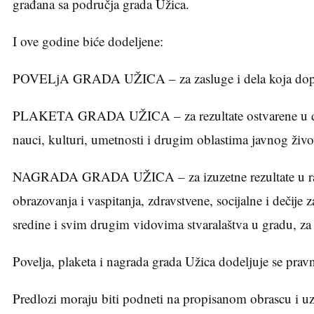
građana sa područja grada Užica.
I ove godine biće dodeljene:
POVELjA GRADA UŽICA – za zasluge i dela koja dopr
PLAKETA GRADA UŽICA – za rezultate ostvarene u duže
nauci, kulturi, umetnosti i drugim oblastima javnog živo
NAGRADA GRADA UŽICA – za izuzetne rezultate u radu i
obrazovanja i vaspitanja, zdravstvene, socijalne i dečije 
sredine i svim drugim vidovima stvaralaštva u gradu, za
Povelja, plaketa i nagrada grada Užica dodeljuje se prav
Predlozi moraju biti podneti na propisanom obrascu i uz