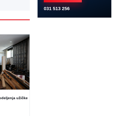
031 513 256
odeljenja užičke