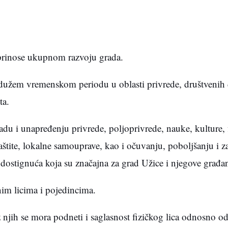
inose ukupnom razvoju grada.
m vremenskom periodu u oblasti privrede, društvenih d
ta.
 unapređenju privrede, poljoprivrede, nauke, kulture, fi
zaštite, lokalne samouprave, kao i očuvanju, poboljšanju i za
 dostignuća koja su značajna za grad Užice i njegove građa
nim licima i pojedincima.
 njih se mora podneti i saglasnost fizičkog lica odnosno o