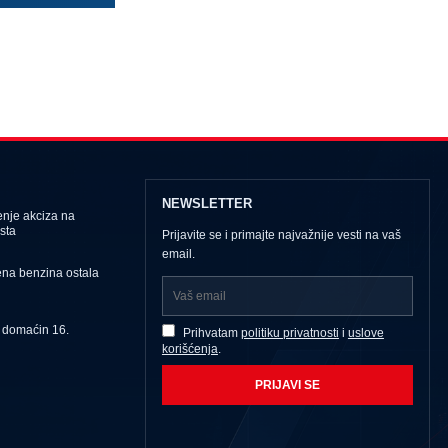
NEWSLETTER
nje akciza na
sta
Prijavite se i primajte najvažnije vesti na vaš
email.
ena benzina ostala
u domaćin 16.
Prihvatam
politiku privatnosti
i
uslove
korišćenja
.
PRIJAVI SE