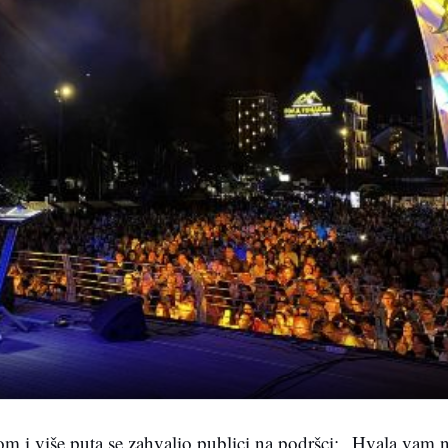
m i više puta se zahvalio publici na podršci: „Hvala vam n