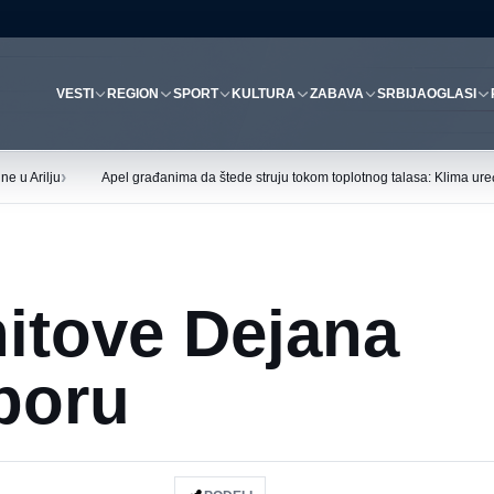
VESTI
REGION
SPORT
KULTURA
ZABAVA
SRBIJA
OGLASI
›
ne u Arilju
Apel građanima da štede struju tokom toplotnog talasa: Klima uređ
hitove Dejana
iboru