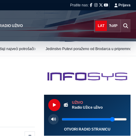
Pratite nas:
Prijava
RADIO UŽIVO
LAT
ЋИР
›
aji najveći potrošači
Jedinstvo Putevi poraženo od Brodarca u pripremnoj ut
UŽIVO
Radio Užice uživo
OTVORI RADIO STRANICU