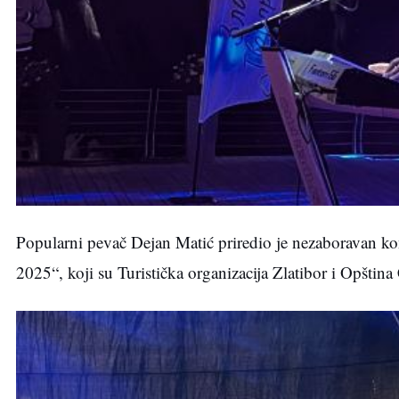
Popularni pevač Dejan Matić priredio je nezaboravan konc
2025“, koji su Turistička organizacija Zlatibor i Opština