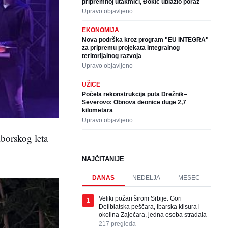
pripremnoj utakmici, Đokić ublažio poraz
Upravo objavljeno
EKONOMIJA
Nova podrška kroz program "EU INTEGRA"
za pripremu projekata integralnog
teritorijalnog razvoja
Upravo objavljeno
UŽICE
Počela rekonstrukcija puta Drežnik–
Severovo: Obnova deonice duge 2,7
kilometara
Upravo objavljeno
iborskog leta
NAJČITANIJE
DANAS
NEDELJA
MESEC
Veliki požari širom Srbije: Gori
1
Deliblatska peščara, Ibarska klisura i
okolina Zaječara, jedna osoba stradala
217
pregleda