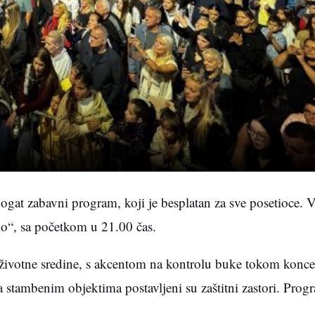
bogat zabavni program, koji je besplatan za sve posetioce. V
o“, sa početkom u 21.00 čas.
e životne sredine, s akcentom na kontrolu buke tokom konce
a stambenim objektima postavljeni su zaštitni zastori. Prog