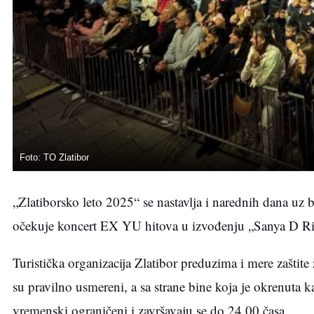
Foto: TO Zlatibor
„Zlatiborsko leto 2025“ se nastavlja i narednih dana uz 
očekuje koncert EX YU hitova u izvođenju „Sanya D Ri
Turistička organizacija Zlatibor preduzima i mere zaštit
su pravilno usmereni, a sa strane bine koja je okrenuta k
vremenski ograničeni i završavaju se do 24.00 časa.