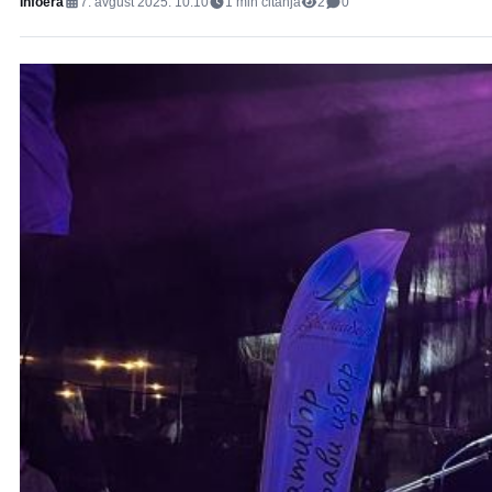
Infoera
7. avgust 2025. 10:10
1
min čitanja
2
0