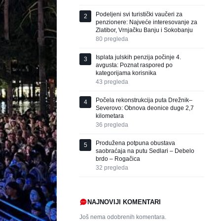
Podeljeni svi turistički vaučeri za
2
penzionere: Najveće interesovanje za
Zlatibor, Vrnjačku Banju i Sokobanju
80
pregleda
Isplata julskih penzija počinje 4.
3
avgusta: Poznat raspored po
kategorijama korisnika
43
pregleda
Počela rekonstrukcija puta Drežnik–
4
Severovo: Obnova deonice duge 2,7
kilometara
36
pregleda
Produžena potpuna obustava
5
saobraćaja na putu Sedlari – Debelo
brdo – Rogačica
32
pregleda
NAJNOVIJI KOMENTARI
Još nema odobrenih komentara.