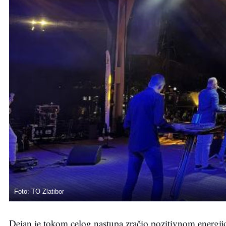
Foto: TO Zlatibor
Dejan je tokom celog nastupa zračio pozitivnom energijo