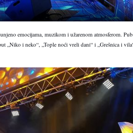
 ispunjeno emocijama, muzikom i užarenom atmosferom. Publ
t „Niko i neko“, „Tople noći vreli dani“ i „Grešnica i vil