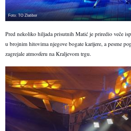
Foto: TO Zlatibor
Pred nekoliko hiljada prisutnih Matić je priredio veče
u brojnim hitovima njegove bogate karijere, a pesme popu
zagrejale atmosferu na Kraljevom trgu.