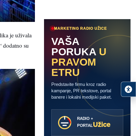
MARKETING RADIO UŽICE
ika je uživala
VAŠA
a“ dodatno su
PORUKA
U
PRAVOM
ETRU
Predstavite firmu kroz radio
kampanje, PR tekstove, portal
banere i lokalni medijski paket.
RADIO +
Užice
PORTAL