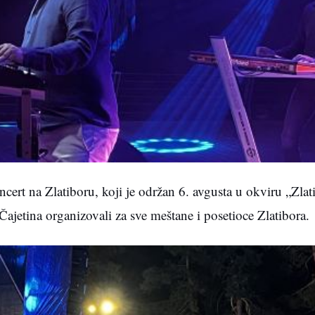
ert na Zlatiboru, koji je održan 6. avgusta u okviru „Zlat
 Čajetina organizovali za sve meštane i posetioce Zlatibora.