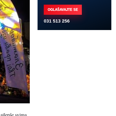
OGLAŠAVAJTE SE
031 513 256
ajlepše svima,