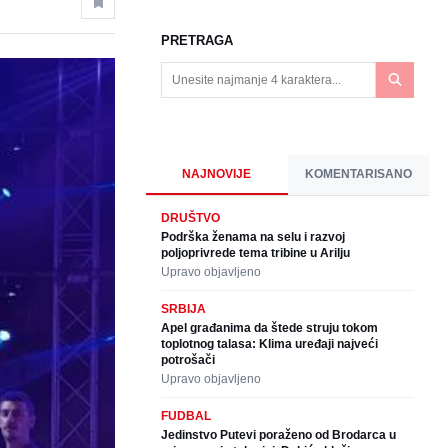
PRETRAGA
NAJNOVIJE
KOMENTARISANO
DRUŠTVO
Podrška ženama na selu i razvoj
poljoprivrede tema tribine u Arilju
Upravo objavljeno
SRBIJA
Apel građanima da štede struju tokom
toplotnog talasa: Klima uređaji najveći
potrošači
Upravo objavljeno
FUDBAL
Jedinstvo Putevi poraženo od Brodarca u