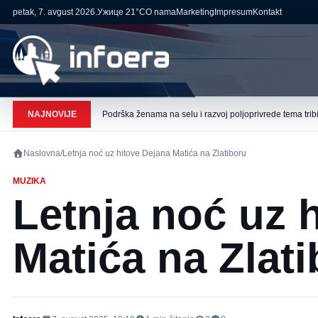
petak, 7. avgust 2026.
Ужице
21°C
O nama
Marketing
Impresum
Kontakt
NAJNOVIJE
Podrška ženama na selu i razvoj poljoprivrede tema tribi
Naslovna
/
Letnja noć uz hitove Dejana Matića na Zlatiboru
MUZIKA
Letnja noć uz 
Matića na Zlat